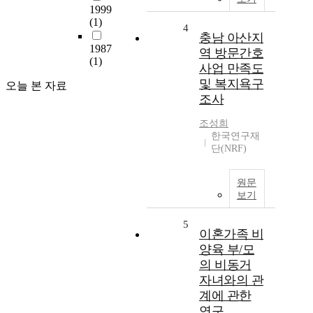
1999
(1)
4
충남 아산지
1987
역 방문간호
(1)
사업 만족도
및 복지욕구
오늘 본 자료
조사
조성희
한국연구재
단(NRF)
원문
보기
5
이혼가족 비
양육 부/모
의 비동거
자녀와의 관
계에 관한
연구