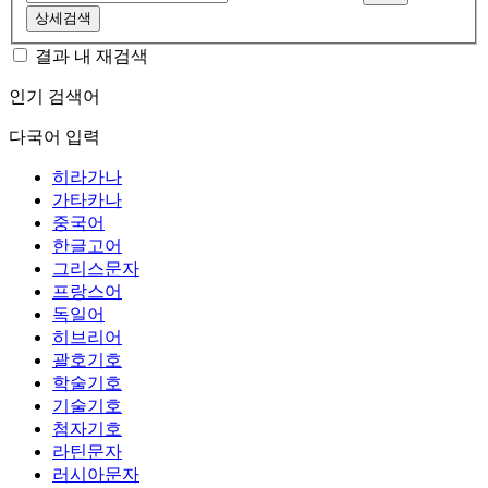
상세검색
결과 내 재검색
인기 검색어
다국어 입력
히라가나
가타카나
중국어
한글고어
그리스문자
프랑스어
독일어
히브리어
괄호기호
학술기호
기술기호
첨자기호
라틴문자
러시아문자