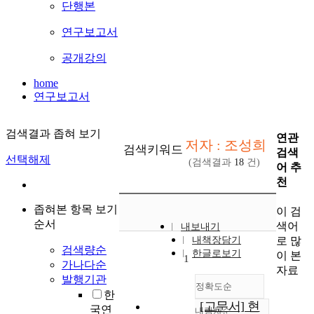
단행본
연구보고서
공개강의
home
연구보고서
검색결과 좁혀 보기
연관
저자 : 조성희
검색키워드
검색
선택해제
(검색결과
18
건)
어 추
천
좁혀본 항목 보기
이 검
순서
색어
내보내기
로 많
내책장담기
검색량순
한글로보기
이 본
1
가나다순
자료
발행기관
정확도순
한
[고문서] 현
국연
내림차순