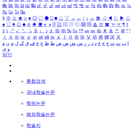
㎒
㎓
㎔
Ω
㏀
㏁
㎊
㎋
㎌
㏖
㏅
㎭
㎮
㎯
㏛
㎩
㎪
㎫
㎬
㏝
㏐
㏓
㏃
㏉
㏜
㏆
§
※
☆
★
○
●
◎
◇
◆
□
■
△
▽
→
←
↑
↓
↔
〓
◁
◀
▷
▶
♤
♠
♡
♥
♧
♣
⊙
◈
▣
◐
◑
▒
▤
▥
▨
▧
▦
▩
♨
☏
☎
☜
☞
¶
†
‡
↕
↗
↙
↖
↘
♭
♩
♪
♬
㉿
㈜
№
㏇
™
㏂
㏘
℡
＃
＆
＊
＠
ª
º
ⅰ
ⅱ
ⅲ
ⅳ
ⅴ
ⅵ
ⅶ
ⅷ
ⅸ
ⅹ
Ⅰ
Ⅱ
Ⅲ
Ⅳ
Ⅴ
Ⅵ
Ⅶ
Ⅷ
Ⅸ
Ⅹ
ا
ب
ت
ث
ج
ح
خ
د
ذ
ر
ز
س
ش
ص
ض
ط
ظ
ع
غ
ف
ق
ک
ل
م
ن
ه
و
ی
닫기
통합검색
국내학술논문
학위논문
해외학술논문
학술지