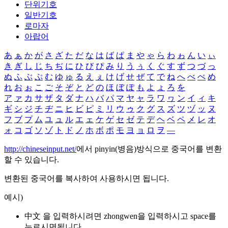
단위기호
일반기호
로마자
아랍어
あ
ぁ
か
が
さ
ざ
た
だ
な
は
ば
ぱ
ま
や
ゃ
ら
わ
ゎ
ん
い
ぃ
き
ぎ
し
じ
ち
ぢ
に
ひ
び
ぴ
み
り
う
ぅ
く
ぐ
す
ず
つ
づ
っ
ぬ
ふ
ぶ
ぷ
む
ゆ
ゅ
る
え
ぇ
け
げ
せ
ぜ
て
で
ね
へ
べ
ぺ
め
れ
お
ぉ
こ
ご
そ
ぞ
と
ど
の
ほ
ぼ
ぽ
も
よ
ょ
ろ
を
ア
ァ
カ
サ
ザ
タ
ダ
ナ
ハ
バ
パ
マ
ヤ
ャ
ラ
ワ
ヮ
ン
イ
ィ
キ
ギ
シ
ジ
チ
ヂ
ニ
ヒ
ビ
ピ
ミ
リ
ウ
ゥ
ク
グ
ス
ズ
ツ
ヅ
ッ
ヌ
フ
ブ
プ
ム
ユ
ュ
ル
エ
ェ
ケ
ゲ
セ
ゼ
テ
デ
ヘ
ベ
ペ
メ
レ
オ
ォ
コ
ゴ
ソ
ゾ
ト
ド
ノ
ホ
ボ
ポ
モ
ヨ
ョ
ロ
ヲ
―
http://chineseinput.net/
에서 pinyin(병음)방식으로 중국어를 변환
할 수 있습니다.
변환된 중국어를 복사하여 사용하시면 됩니다.
예시)
中文 을 입력하시려면
zhongwen
을 입력하시고 space를
누르시면됩니다.