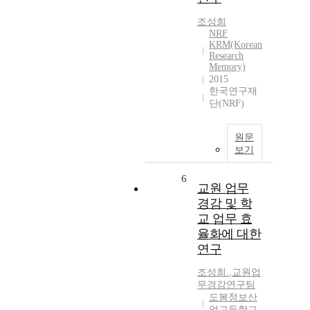
조성희
NRF
KRM(Korean
Research
Memory)
2015
한국연구재
단(NRF)
원문
보기
6
교원 업무
경감 및 학
교 업무 효
율화에 대한
연구
조성희.
,
교원업
무경감연구팀
도봉정보산
업고등학교