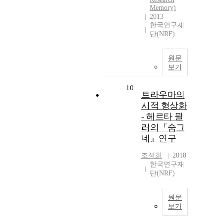
Memory)
2013
한국연구재
단(NRF)
원문
보기
10
트라우마의
시적 형상화
- 헤르타 뮐
러의『숨그
네』연구
조성희
2018
한국연구재
단(NRF)
원문
보기