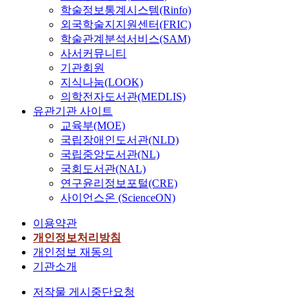
학술정보통계시스템(Rinfo)
외국학술지지원센터(FRIC)
학술관계분석서비스(SAM)
사서커뮤니티
기관회원
지식나눔(LOOK)
의학전자도서관(MEDLIS)
유관기관 사이트
교육부(MOE)
국립장애인도서관(NLD)
국립중앙도서관(NL)
국회도서관(NAL)
연구윤리정보포털(CRE)
사이언스온 (ScienceON)
이용약관
개인정보처리방침
개인정보 재동의
기관소개
저작물 게시중단요청