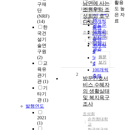
정확도
활용
남면에 사는
구재
순
도 높
10개씩 출력
조원우와 조
단
내림차순
인기도
은 자
성희의 호구
(NRF)
순
조회
료
10개씩
(14)
단자
연도순
한
출력
제목순
조원우
,
조성희
국건
20개씩
저자순
한국연구재
설기
출력
단(NRF)
발행기
술연
30개씩
관순
구원
출력
(2)
원문
50개씩
보기
교
출력
육유
100개씩
2
관기
출력
방문간호서
관
(1)
비스 수혜자
기
의 생활실태
타기
및 복지욕구
관
(1)
조사
발행연도
조성희
2021
순천향대학
(1)
교
한국연구재