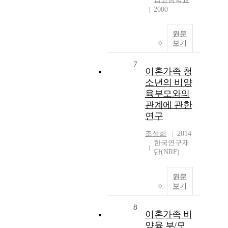
2000
원문
보기
7
이혼가족 청
소년의 비양
육부모와의
관계에 관한
연구
조성희
2014
한국연구재
단(NRF)
원문
보기
8
이혼가족 비
양육 부/모