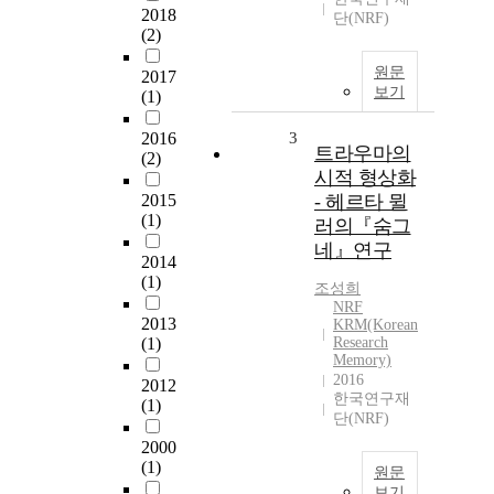
2018
단(NRF)
(2)
원문
2017
보기
(1)
2016
3
트라우마의
(2)
시적 형상화
2015
- 헤르타 뮐
(1)
러의『숨그
네』연구
2014
(1)
조성희
NRF
2013
KRM(Korean
(1)
Research
Memory)
2016
2012
한국연구재
(1)
단(NRF)
2000
(1)
원문
보기