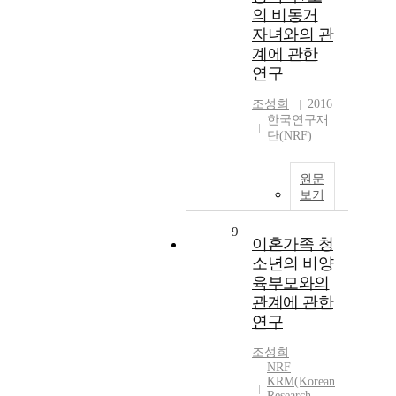
의 비동거
자녀와의 관
계에 관한
연구
조성희
2016
한국연구재
단(NRF)
원문
보기
9
이혼가족 청
소년의 비양
육부모와의
관계에 관한
연구
조성희
NRF
KRM(Korean
Research