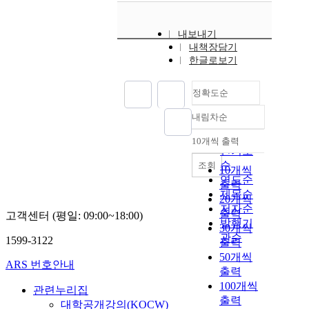
내보내기
내책장담기
한글로보기
정확도순
내림차순
정확도
순
10개씩 출력
내림차순
인기도
순
조회
10개씩
연도순
출력
제목순
20개씩
저자순
출력
고객센터 (평일: 09:00~18:00)
발행기
30개씩
관순
1599-3122
출력
50개씩
ARS 번호안내
출력
100개씩
관련누리집
출력
대학공개강의(KOCW)