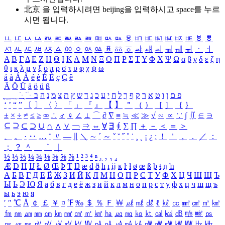
北京 을 입력하시려면
beijing
을 입력하시고 space를 누르
시면 됩니다.
ㅥ
ㅦ
ㅧ
ㅨ
ㅩ
ㅪ
ㅫ
ㅬ
ㅭ
ㅮ
ㅯ
ㅰ
ㅱ
ㅲ
ㅳ
ㅴ
ㅵ
ㅶ
ㅷ
ㅸ
ㅹ
ㅺ
ㅻ
ㅼ
ㅽ
ㅾ
ㅿ
ㆀ
ㆁ
ㆂ
ㆃ
ㆄ
ㆅ
ㆆ
ㆇ
ㆈ
ㆉ
ㆊ
ㆋ
ㆌ
ㆍ
ㆎ
Α
Β
Γ
Δ
Ε
Ζ
Η
Θ
Ι
Κ
Λ
Μ
Ν
Ξ
Ο
Π
Ρ
Σ
Τ
Υ
Φ
Χ
Ψ
Ω
α
β
γ
δ
ε
ζ
η
θ
ι
κ
λ
μ
ν
ξ
ο
π
ρ
σ
τ
υ
φ
χ
ψ
ω
á
à
Á
À
é
è
É
È
ç
Ç
ê
Ä
Ö
Ü
ä
ö
ü
ß
ְ
ֳ
ֲ
ֱ
ָ
ַ
ֵ
ֶ
ִ
ֹ
ּ
ֻ
ׂ
ׁ
ּ
ב
ה
נ
מ
צ
ת
ץ
ש
ד
ג
כ
ע
י
ח
ל
ך
ף
ק
ר
א
ט
ו
ן
ם
פ
‘
’
“
”
〔
〕
〈
〉
「
」
『
』
【
】
＂
（
）
［
］
｛
｝
±
×
÷
≠
≤
≥
∞
∴
♂
♀
∠
⊥
⌒
∂
∇
≡
≒
≪
≫
√
∽
∝
∵
∫
∬
∈
∋
⊆
⊇
⊂
⊃
∪
∩
∧
∨
￢
⇒
⇔
∀
∃
∮
∑
∏
＋
－
＜
＝
＞
、
。
·
‥
…
¨
〃
―
∥
＼
∼
´
～
ˇ
˘
˝
˚
˙
¸
˛
¡
¿
ː
！
＇
，
．
／
：
；
？
＾
＿
｀
｜
½
⅓
⅔
¼
¾
⅛
⅜
⅝
⅞
¹
²
³
⁴
ⁿ
₁
₂
₃
₄
Æ
Ð
Ħ
Ĳ
Ł
Ø
Œ
Þ
Ŧ
Ŋ
æ
đ
ð
ħ
ı
ĳ
ĸ
ŀ
ł
ø
œ
ß
þ
ŧ
ŋ
ŉ
А
Б
В
Г
Д
Е
Ё
Ж
З
И
Й
К
Л
М
Н
О
П
Р
С
Т
У
Ф
Х
Ц
Ч
Ш
Щ
Ъ
Ы
Ь
Э
Ю
Я
а
б
в
г
д
е
ё
ж
з
и
й
к
л
м
н
о
п
р
с
т
у
ф
х
ц
ч
ш
щ
ъ
ы
ь
э
ю
я
′
″
℃
Å
￠
￡
￥
¤
℉
‰
＄
％
Ｆ
￦
㎕
㎖
㎗
ℓ
㎘
㏄
㎣
㎤
㎥
㎦
㎙
㎚
㎛
㎜
㎝
㎞
㎟
㎠
㎡
㎢
㏊
㎍
㎎
㎏
㏏
㎈
㎉
㏈
㎧
㎨
㎰
㎱
㎲
㎳
㎴
㎵
㎶
㎷
㎸
㎹
㎀
㎁
㎂
㎃
㎄
㎺
㎻
㎽
㎾
㎿
㎐
㎑