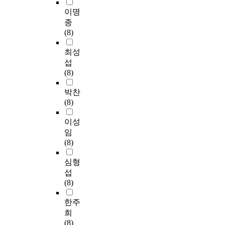
이명
종
(8)
최성
섭
(8)
박찬
(8)
이성
임
(8)
심형
섭
(8)
한주
희
(8)