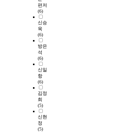
편저
(6)
신승
욱
(6)
방은
석
(6)
신일
항
(6)
김정
희
(5)
신현
정
(5)