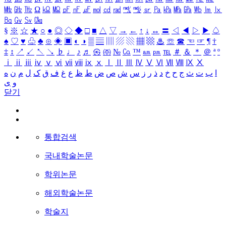
㎒
㎓
㎔
Ω
㏀
㏁
㎊
㎋
㎌
㏖
㏅
㎭
㎮
㎯
㏛
㎩
㎪
㎫
㎬
㏝
㏐
㏓
㏃
㏉
㏜
㏆
§
※
☆
★
○
●
◎
◇
◆
□
■
△
▽
→
←
↑
↓
↔
〓
◁
◀
▷
▶
♤
♠
♡
♥
♧
♣
⊙
◈
▣
◐
◑
▒
▤
▥
▨
▧
▦
▩
♨
☏
☎
☜
☞
¶
†
‡
↕
↗
↙
↖
↘
♭
♩
♪
♬
㉿
㈜
№
㏇
™
㏂
㏘
℡
＃
＆
＊
＠
ª
º
ⅰ
ⅱ
ⅲ
ⅳ
ⅴ
ⅵ
ⅶ
ⅷ
ⅸ
ⅹ
Ⅰ
Ⅱ
Ⅲ
Ⅳ
Ⅴ
Ⅵ
Ⅶ
Ⅷ
Ⅸ
Ⅹ
ا
ب
ت
ث
ج
ح
خ
د
ذ
ر
ز
س
ش
ص
ض
ط
ظ
ع
غ
ف
ق
ک
ل
م
ن
ه
و
ی
닫기
통합검색
국내학술논문
학위논문
해외학술논문
학술지