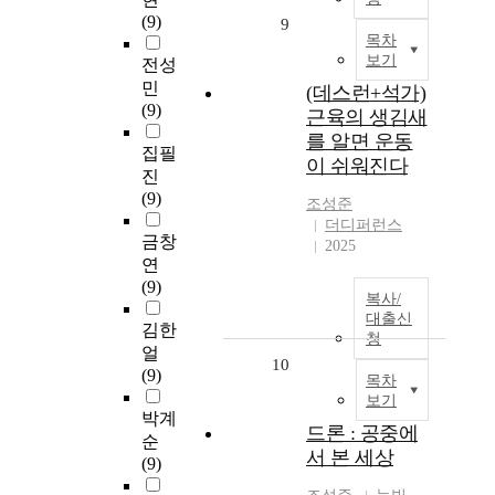
(9)
9
목차
보기
전성
민
(데스런+석가)
(9)
근육의 생김새
를 알면 운동
집필
이 쉬워진다
진
(9)
조성준
더디퍼런스
금창
2025
연
(9)
복사/
대출신
김한
청
얼
10
(9)
목차
보기
박계
드론 : 공중에
순
서 본 세상
(9)