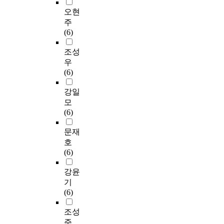
오현
주
(6)
조성
우
(6)
강일
모
(6)
문재
호
(6)
강윤
기
(6)
조성
준