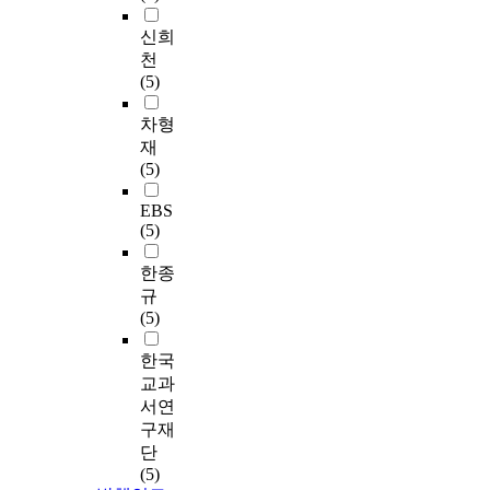
신희
천
(5)
차형
재
(5)
EBS
(5)
한종
규
(5)
한국
교과
서연
구재
단
(5)