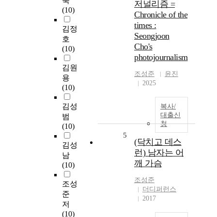
욱
저널리즘 =
(10)
Chronicle of the
times :
김정
Seongjoon
호
Cho's
(10)
photojournalism
김원
조성준
윤진
용
2025
(10)
김성
복사/
대출신
범
청
(10)
5
(닥치고 데스
김성
런) 남자는 어
남
깨 가슴
(10)
조성준
조성
더디퍼런스
준
2017
저
(10)