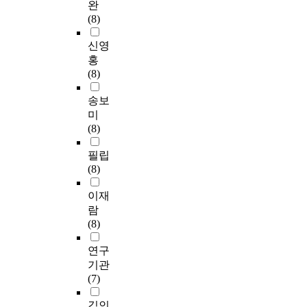
완
(8)
신영
홍
(8)
송보
미
(8)
필립
(8)
이재
람
(8)
연구
기관
(7)
김인