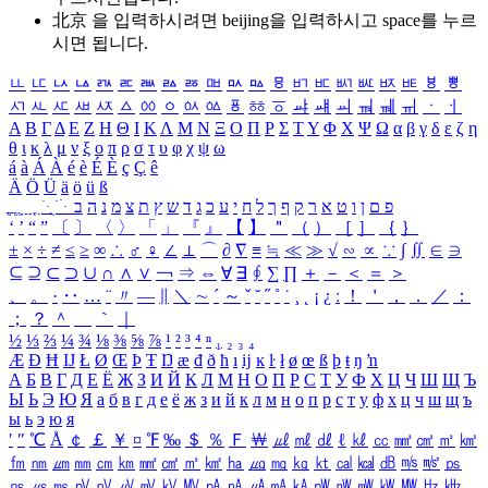
北京 을 입력하시려면
beijing
을 입력하시고 space를 누르
시면 됩니다.
ㅥ
ㅦ
ㅧ
ㅨ
ㅩ
ㅪ
ㅫ
ㅬ
ㅭ
ㅮ
ㅯ
ㅰ
ㅱ
ㅲ
ㅳ
ㅴ
ㅵ
ㅶ
ㅷ
ㅸ
ㅹ
ㅺ
ㅻ
ㅼ
ㅽ
ㅾ
ㅿ
ㆀ
ㆁ
ㆂ
ㆃ
ㆄ
ㆅ
ㆆ
ㆇ
ㆈ
ㆉ
ㆊ
ㆋ
ㆌ
ㆍ
ㆎ
Α
Β
Γ
Δ
Ε
Ζ
Η
Θ
Ι
Κ
Λ
Μ
Ν
Ξ
Ο
Π
Ρ
Σ
Τ
Υ
Φ
Χ
Ψ
Ω
α
β
γ
δ
ε
ζ
η
θ
ι
κ
λ
μ
ν
ξ
ο
π
ρ
σ
τ
υ
φ
χ
ψ
ω
á
à
Á
À
é
è
É
È
ç
Ç
ê
Ä
Ö
Ü
ä
ö
ü
ß
ְ
ֳ
ֲ
ֱ
ָ
ַ
ֵ
ֶ
ִ
ֹ
ּ
ֻ
ׂ
ׁ
ּ
ב
ה
נ
מ
צ
ת
ץ
ש
ד
ג
כ
ע
י
ח
ל
ך
ף
ק
ר
א
ט
ו
ן
ם
פ
‘
’
“
”
〔
〕
〈
〉
「
」
『
』
【
】
＂
（
）
［
］
｛
｝
±
×
÷
≠
≤
≥
∞
∴
♂
♀
∠
⊥
⌒
∂
∇
≡
≒
≪
≫
√
∽
∝
∵
∫
∬
∈
∋
⊆
⊇
⊂
⊃
∪
∩
∧
∨
￢
⇒
⇔
∀
∃
∮
∑
∏
＋
－
＜
＝
＞
、
。
·
‥
…
¨
〃
―
∥
＼
∼
´
～
ˇ
˘
˝
˚
˙
¸
˛
¡
¿
ː
！
＇
，
．
／
：
；
？
＾
＿
｀
｜
½
⅓
⅔
¼
¾
⅛
⅜
⅝
⅞
¹
²
³
⁴
ⁿ
₁
₂
₃
₄
Æ
Ð
Ħ
Ĳ
Ł
Ø
Œ
Þ
Ŧ
Ŋ
æ
đ
ð
ħ
ı
ĳ
ĸ
ŀ
ł
ø
œ
ß
þ
ŧ
ŋ
ŉ
А
Б
В
Г
Д
Е
Ё
Ж
З
И
Й
К
Л
М
Н
О
П
Р
С
Т
У
Ф
Х
Ц
Ч
Ш
Щ
Ъ
Ы
Ь
Э
Ю
Я
а
б
в
г
д
е
ё
ж
з
и
й
к
л
м
н
о
п
р
с
т
у
ф
х
ц
ч
ш
щ
ъ
ы
ь
э
ю
я
′
″
℃
Å
￠
￡
￥
¤
℉
‰
＄
％
Ｆ
￦
㎕
㎖
㎗
ℓ
㎘
㏄
㎣
㎤
㎥
㎦
㎙
㎚
㎛
㎜
㎝
㎞
㎟
㎠
㎡
㎢
㏊
㎍
㎎
㎏
㏏
㎈
㎉
㏈
㎧
㎨
㎰
㎱
㎲
㎳
㎴
㎵
㎶
㎷
㎸
㎹
㎀
㎁
㎂
㎃
㎄
㎺
㎻
㎽
㎾
㎿
㎐
㎑