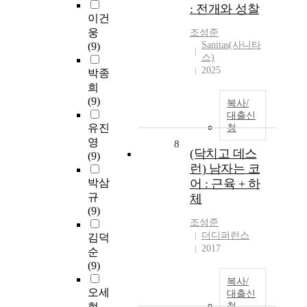
: 전개와 성찰
이건
웅
조성준
Sanitas(사니타
(9)
스)
2025
박종
희
(9)
복사/
대출신
유진
청
영
8
(닥치고 데스
(9)
런) 남자는 코
박삼
어 : 근육 + 하
규
체
(9)
조성준
더디퍼런스
김덕
2017
순
(9)
복사/
오세
대출신
현
청