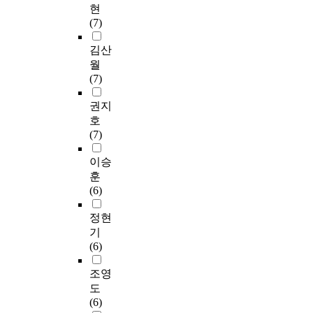
현
(7)
김산
월
(7)
권지
호
(7)
이승
훈
(6)
정현
기
(6)
조영
도
(6)