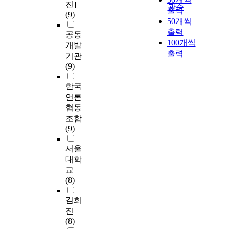
진]
관순
출력
(9)
50개씩
출력
공동
100개씩
개발
출력
기관
(9)
한국
언론
협동
조합
(9)
서울
대학
교
(8)
김희
진
(8)