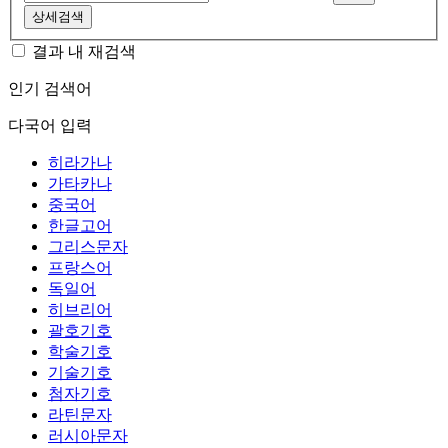
상세검색
결과 내 재검색
인기 검색어
다국어 입력
히라가나
가타카나
중국어
한글고어
그리스문자
프랑스어
독일어
히브리어
괄호기호
학술기호
기술기호
첨자기호
라틴문자
러시아문자