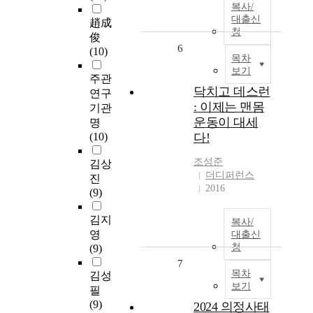
복사/
대출신
趙成
청
俊
6
(10)
목차
보기
주관
닥치고 데스런
연구
: 이제는 맨몸
기관
운동이 대세
명
(10)
다!
조성준
김상
더디퍼런스
진
2016
(9)
김지
복사/
영
대출신
청
(9)
7
목차
김성
보기
필
(9)
2024 의정사태