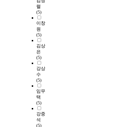
김창
렬
(5)
이창
원
(5)
김상
은
(5)
강상
수
(5)
임무
택
(5)
강중
석
(5)