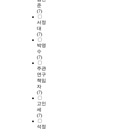
준
(7)
서정
대
(7)
박영
수
(7)
주관
연구
책임
자
(7)
고인
세
(7)
석정