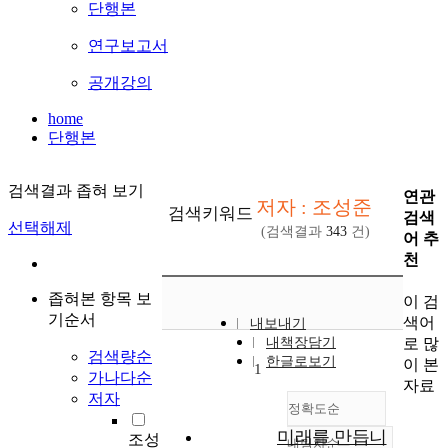
단행본
연구보고서
공개강의
home
단행본
검색결과 좁혀 보기
연관
저자 : 조성준
검색키워드
검색
선택해제
(검색결과
343
건)
어 추
천
좁혀본 항목 보
이 검
기순서
색어
내보내기
로 많
내책장담기
검색량순
한글로보기
이 본
1
가나다순
자료
저자
정확도순
미래를 만듭니
조성
내림차순