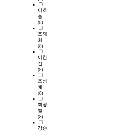
이호
승
(8)
조재
희
(8)
이한
진
(8)
조성
배
(8)
최명
철
(8)
강승