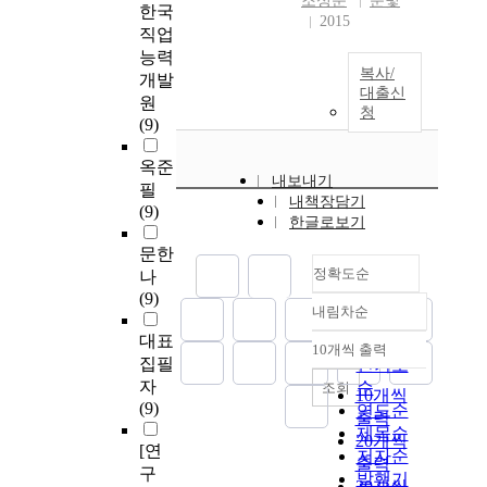
조성준
눈빛
한국
2015
직업
능력
복사/
개발
대출신
원
청
(9)
옥준
내보내기
필
내책장담기
(9)
한글로보기
문한
정확도순
나
(9)
내림차순
정확도
대표
순
10개씩 출력
내림차순
집필
인기도
자
순
조회
10개씩
(9)
연도순
출력
제목순
20개씩
[연
저자순
출력
구
발행기
30개씩