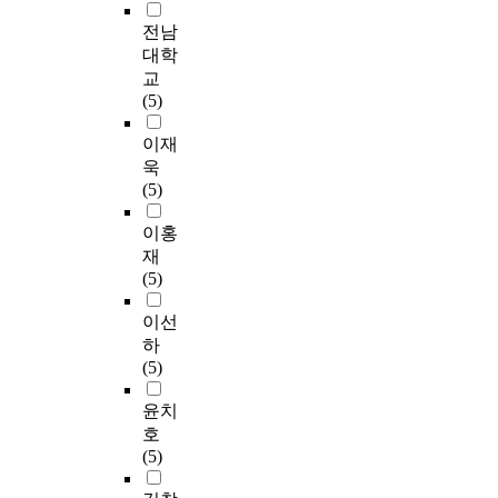
전남
대학
교
(5)
이재
욱
(5)
이홍
재
(5)
이선
하
(5)
윤치
호
(5)