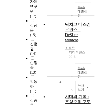
자원
연구
복사/
원
대출신
청
(17)
3
닥치고 데스런
김광
우먼스 =
은
DeSLun
(15)
womens
신현
조성준
권
더디퍼런스
(14)
2016
손정
술
복사/
(13)
대출신
청
김동
4
목차
하
보기
(11)
시대의 기록 :
김종
조성준의 포토