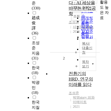
정확도
활용
다 : AI 세상을
준
순
도 높
바꾸는 산업공
10개씩 출력
(330)
내림차순
인기도
은 자
학
순
조회
료
趙成
10개씩
연도순
조성준
俊
출력
제목순
사이언스북스
譯
20개씩
2026
저자순
(36)
출력
발행기
30개씩
관순
조성
복사/
출력
준
대출신
50개씩
청
지음
출력
(31)
2
100개씩
목차
출력
보기
한국
(18)
전환기의
HRD, 연구의
박광
미래를 읽다
민
(18)
조성준
박영story:피와
한국
이메이트
2021
지질