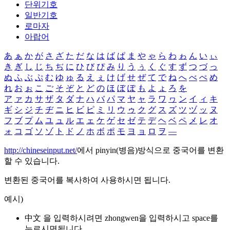
단위기호
일반기호
로마자
아랍어
あ
ぁ
か
が
さ
ざ
た
だ
な
は
ば
ぱ
ま
や
ゃ
ら
わ
ゎ
ん
い
ぃ
き
ぎ
し
じ
ち
ぢ
に
ひ
び
ぴ
み
り
う
ぅ
く
ぐ
す
ず
つ
づ
っ
ぬ
ふ
ぶ
ぷ
む
ゆ
ゅ
る
え
ぇ
け
げ
せ
ぜ
て
で
ね
へ
べ
ぺ
め
れ
お
ぉ
こ
ご
そ
ぞ
と
ど
の
ほ
ぼ
ぽ
も
よ
ょ
ろ
を
ア
ァ
カ
サ
ザ
タ
ダ
ナ
ハ
バ
パ
マ
ヤ
ャ
ラ
ワ
ヮ
ン
イ
ィ
キ
ギ
シ
ジ
チ
ヂ
ニ
ヒ
ビ
ピ
ミ
リ
ウ
ゥ
ク
グ
ス
ズ
ツ
ヅ
ッ
ヌ
フ
ブ
プ
ム
ユ
ュ
ル
エ
ェ
ケ
ゲ
セ
ゼ
テ
デ
ヘ
ベ
ペ
メ
レ
オ
ォ
コ
ゴ
ソ
ゾ
ト
ド
ノ
ホ
ボ
ポ
モ
ヨ
ョ
ロ
ヲ
―
http://chineseinput.net/
에서 pinyin(병음)방식으로 중국어를 변환
할 수 있습니다.
변환된 중국어를 복사하여 사용하시면 됩니다.
예시)
中文 을 입력하시려면
zhongwen
을 입력하시고 space를
누르시면됩니다.