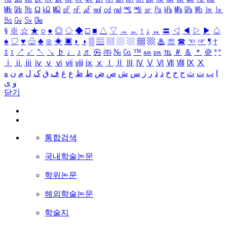
㎒
㎓
㎔
Ω
㏀
㏁
㎊
㎋
㎌
㏖
㏅
㎭
㎮
㎯
㏛
㎩
㎪
㎫
㎬
㏝
㏐
㏓
㏃
㏉
㏜
㏆
§
※
☆
★
○
●
◎
◇
◆
□
■
△
▽
→
←
↑
↓
↔
〓
◁
◀
▷
▶
♤
♠
♡
♥
♧
♣
⊙
◈
▣
◐
◑
▒
▤
▥
▨
▧
▦
▩
♨
☏
☎
☜
☞
¶
†
‡
↕
↗
↙
↖
↘
♭
♩
♪
♬
㉿
㈜
№
㏇
™
㏂
㏘
℡
＃
＆
＊
＠
ª
º
ⅰ
ⅱ
ⅲ
ⅳ
ⅴ
ⅵ
ⅶ
ⅷ
ⅸ
ⅹ
Ⅰ
Ⅱ
Ⅲ
Ⅳ
Ⅴ
Ⅵ
Ⅶ
Ⅷ
Ⅸ
Ⅹ
ا
ب
ت
ث
ج
ح
خ
د
ذ
ر
ز
س
ش
ص
ض
ط
ظ
ع
غ
ف
ق
ک
ل
م
ن
ه
و
ی
닫기
통합검색
국내학술논문
학위논문
해외학술논문
학술지