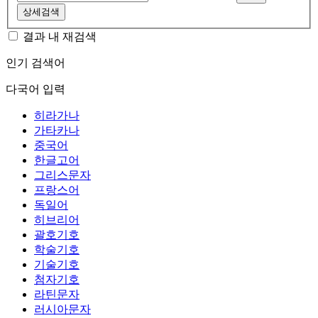
상세검색
결과 내 재검색
인기 검색어
다국어 입력
히라가나
가타카나
중국어
한글고어
그리스문자
프랑스어
독일어
히브리어
괄호기호
학술기호
기술기호
첨자기호
라틴문자
러시아문자