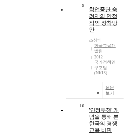
9
학업중단 숙
려제의 안정
적인 장착방
안
조상식
한국교육개
발원
2012
국가정책연
구포털
(NKIS)
원문
보기
10
'인정투쟁' 개
념을 통해 본
한국의 경쟁
교육 비판