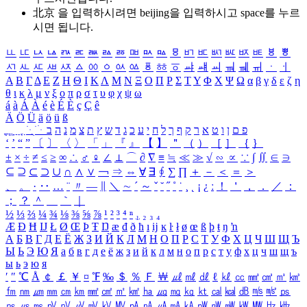
北京 을 입력하시려면
beijing
을 입력하시고 space를 누르
시면 됩니다.
ㅥ
ㅦ
ㅧ
ㅨ
ㅩ
ㅪ
ㅫ
ㅬ
ㅭ
ㅮ
ㅯ
ㅰ
ㅱ
ㅲ
ㅳ
ㅴ
ㅵ
ㅶ
ㅷ
ㅸ
ㅹ
ㅺ
ㅻ
ㅼ
ㅽ
ㅾ
ㅿ
ㆀ
ㆁ
ㆂ
ㆃ
ㆄ
ㆅ
ㆆ
ㆇ
ㆈ
ㆉ
ㆊ
ㆋ
ㆌ
ㆍ
ㆎ
Α
Β
Γ
Δ
Ε
Ζ
Η
Θ
Ι
Κ
Λ
Μ
Ν
Ξ
Ο
Π
Ρ
Σ
Τ
Υ
Φ
Χ
Ψ
Ω
α
β
γ
δ
ε
ζ
η
θ
ι
κ
λ
μ
ν
ξ
ο
π
ρ
σ
τ
υ
φ
χ
ψ
ω
á
à
Á
À
é
è
É
È
ç
Ç
ê
Ä
Ö
Ü
ä
ö
ü
ß
ְ
ֳ
ֲ
ֱ
ָ
ַ
ֵ
ֶ
ִ
ֹ
ּ
ֻ
ׂ
ׁ
ּ
ב
ה
נ
מ
צ
ת
ץ
ש
ד
ג
כ
ע
י
ח
ל
ך
ף
ק
ר
א
ט
ו
ן
ם
פ
‘
’
“
”
〔
〕
〈
〉
「
」
『
』
【
】
＂
（
）
［
］
｛
｝
±
×
÷
≠
≤
≥
∞
∴
♂
♀
∠
⊥
⌒
∂
∇
≡
≒
≪
≫
√
∽
∝
∵
∫
∬
∈
∋
⊆
⊇
⊂
⊃
∪
∩
∧
∨
￢
⇒
⇔
∀
∃
∮
∑
∏
＋
－
＜
＝
＞
、
。
·
‥
…
¨
〃
―
∥
＼
∼
´
～
ˇ
˘
˝
˚
˙
¸
˛
¡
¿
ː
！
＇
，
．
／
：
；
？
＾
＿
｀
｜
½
⅓
⅔
¼
¾
⅛
⅜
⅝
⅞
¹
²
³
⁴
ⁿ
₁
₂
₃
₄
Æ
Ð
Ħ
Ĳ
Ł
Ø
Œ
Þ
Ŧ
Ŋ
æ
đ
ð
ħ
ı
ĳ
ĸ
ŀ
ł
ø
œ
ß
þ
ŧ
ŋ
ŉ
А
Б
В
Г
Д
Е
Ё
Ж
З
И
Й
К
Л
М
Н
О
П
Р
С
Т
У
Ф
Х
Ц
Ч
Ш
Щ
Ъ
Ы
Ь
Э
Ю
Я
а
б
в
г
д
е
ё
ж
з
и
й
к
л
м
н
о
п
р
с
т
у
ф
х
ц
ч
ш
щ
ъ
ы
ь
э
ю
я
′
″
℃
Å
￠
￡
￥
¤
℉
‰
＄
％
Ｆ
￦
㎕
㎖
㎗
ℓ
㎘
㏄
㎣
㎤
㎥
㎦
㎙
㎚
㎛
㎜
㎝
㎞
㎟
㎠
㎡
㎢
㏊
㎍
㎎
㎏
㏏
㎈
㎉
㏈
㎧
㎨
㎰
㎱
㎲
㎳
㎴
㎵
㎶
㎷
㎸
㎹
㎀
㎁
㎂
㎃
㎄
㎺
㎻
㎽
㎾
㎿
㎐
㎑