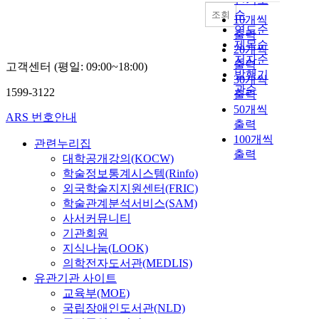
순
조회
10개씩
연도순
출력
제목순
20개씩
저자순
출력
고객센터 (평일: 09:00~18:00)
발행기
30개씩
관순
1599-3122
출력
50개씩
ARS 번호안내
출력
100개씩
관련누리집
출력
대학공개강의(KOCW)
학술정보통계시스템(Rinfo)
외국학술지지원센터(FRIC)
학술관계분석서비스(SAM)
사서커뮤니티
기관회원
지식나눔(LOOK)
의학전자도서관(MEDLIS)
유관기관 사이트
교육부(MOE)
국립장애인도서관(NLD)