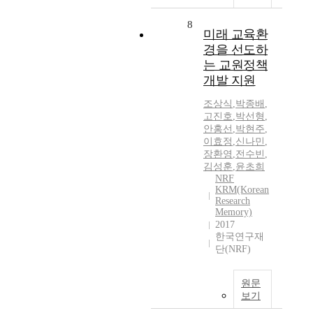
8
미래 교육환
경을 선도하
는 교원정책
개발 지원
조상식
,
박종배
,
고진호
,
박선형
,
안홍선
,
박현주
,
이효정
,
신나민
,
장환영
,
전수빈
,
김성훈
,
윤초희
NRF
KRM(Korean
Research
Memory)
2017
한국연구재
단(NRF)
원문
보기