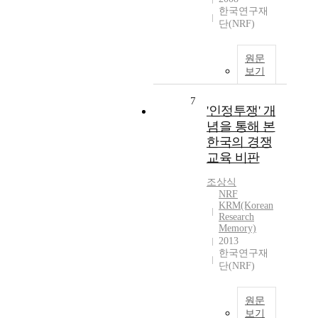
한국연구재
단(NRF)
원문
보기
7
'인정투쟁' 개
념을 통해 본
한국의 경쟁
교육 비판
조상식
NRF
KRM(Korean
Research
Memory)
2013
한국연구재
단(NRF)
원문
보기