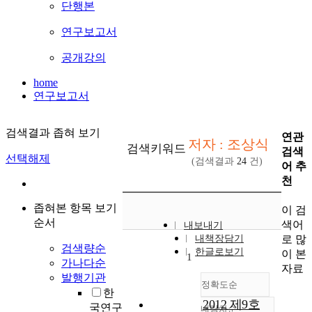
단행본
연구보고서
공개강의
home
연구보고서
검색결과 좁혀 보기
연관
저자 : 조상식
검색키워드
검색
선택해제
(검색결과
24
건)
어 추
천
좁혀본 항목 보기
이 검
순서
색어
내보내기
로 많
내책장담기
검색량순
한글로보기
이 본
1
가나다순
자료
발행기관
정확도순
한
2012 제9호
국연구
내림차순