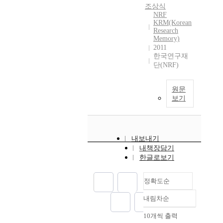
조상식
NRF
KRM(Korean
Research
Memory)
2011
한국연구재
단(NRF)
원문
보기
내보내기
내책장담기
한글로보기
정확도순
내림차순
정확도
순
10개씩 출력
내림차순
인기도