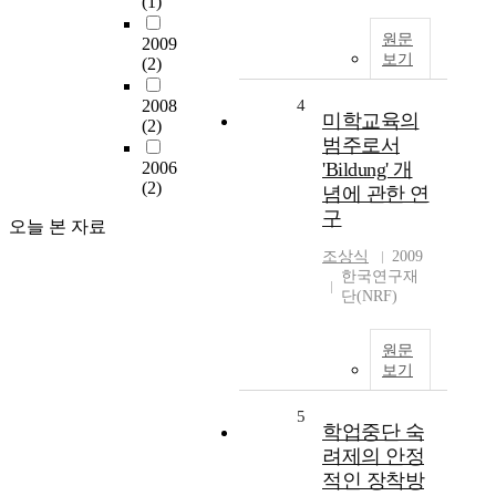
(1)
원문
2009
보기
(2)
2008
4
미학교육의
(2)
범주로서
2006
'Bildung' 개
(2)
념에 관한 연
구
오늘 본 자료
조상식
2009
한국연구재
단(NRF)
원문
보기
5
학업중단 숙
려제의 안정
적인 장착방