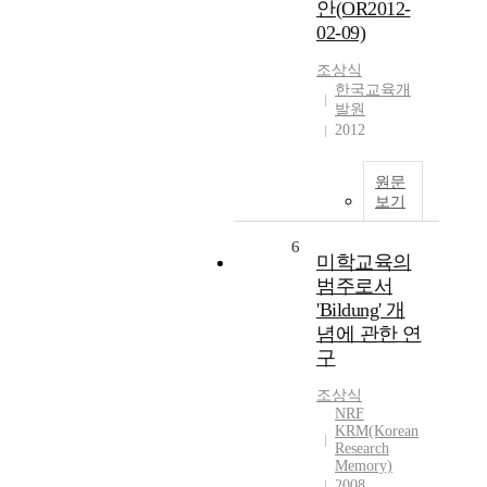
안(OR2012-
02-09)
조상식
한국교육개
발원
2012
원문
보기
6
미학교육의
범주로서
'Bildung' 개
념에 관한 연
구
조상식
NRF
KRM(Korean
Research
Memory)
2008