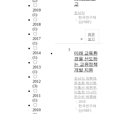
(2)
고
2019
조상식
(1)
한국연구재
단(NRF)
2018
(1)
원문
2017
보기
(1)
3
2014
미래 교육환
(1)
경을 선도하
는 교원정책
2013
개발 지원
(1)
조상식
,
장환영
,
2012
윤초희
,
박선형
,
(3)
안홍선
,
박현주
,
이효정
,
신나민
,
2011
전수빈
,
박종배
(1)
2018
한국연구재
2010
단(NRF)