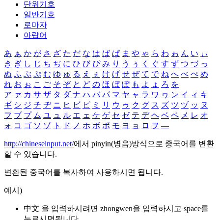
단위기호
일반기호
로마자
아랍어
あ
ぁ
か
が
さ
ざ
た
だ
な
は
ば
ぱ
ま
や
ゃ
ら
わ
ゎ
ん
い
ぃ
き
ぎ
し
じ
ち
ぢ
に
ひ
び
ぴ
み
り
う
ぅ
く
ぐ
す
ず
つ
づ
っ
ぬ
ふ
ぶ
ぷ
む
ゆ
ゅ
る
え
ぇ
け
げ
せ
ぜ
て
で
ね
へ
べ
ぺ
め
れ
お
ぉ
こ
ご
そ
ぞ
と
ど
の
ほ
ぼ
ぽ
も
よ
ょ
ろ
を
ア
ァ
カ
サ
ザ
タ
ダ
ナ
ハ
バ
パ
マ
ヤ
ャ
ラ
ワ
ヮ
ン
イ
ィ
キ
ギ
シ
ジ
チ
ヂ
ニ
ヒ
ビ
ピ
ミ
リ
ウ
ゥ
ク
グ
ス
ズ
ツ
ヅ
ッ
ヌ
フ
ブ
プ
ム
ユ
ュ
ル
エ
ェ
ケ
ゲ
セ
ゼ
テ
デ
ヘ
ベ
ペ
メ
レ
オ
ォ
コ
ゴ
ソ
ゾ
ト
ド
ノ
ホ
ボ
ポ
モ
ヨ
ョ
ロ
ヲ
―
http://chineseinput.net/
에서 pinyin(병음)방식으로 중국어를 변환
할 수 있습니다.
변환된 중국어를 복사하여 사용하시면 됩니다.
예시)
中文 을 입력하시려면
zhongwen
을 입력하시고 space를
누르시면됩니다.