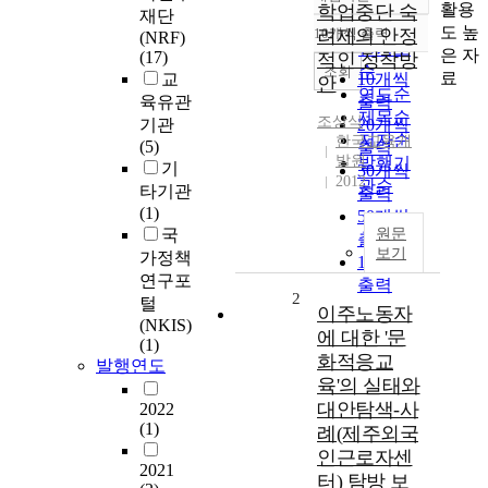
정확도
활용
학업중단 숙
재단
순
도 높
10개씩 출력
려제의 안정
(NRF)
내림차순
인기도
은 자
(17)
적인 정착방
순
조회
료
교
10개씩
안
연도순
육유관
출력
제목순
조상식
기관
20개씩
저자순
한국교육개
(5)
출력
발원
발행기
기
30개씩
2012
관순
타기관
출력
(1)
50개씩
국
원문
출력
보기
가정책
100개씩
연구포
출력
2
털
이주노동자
(NKIS)
에 대한 '문
(1)
화적응교
발행연도
육'의 실태와
대안탐색-사
2022
(1)
례(제주외국
인근로자센
2021
터) 탐방 보