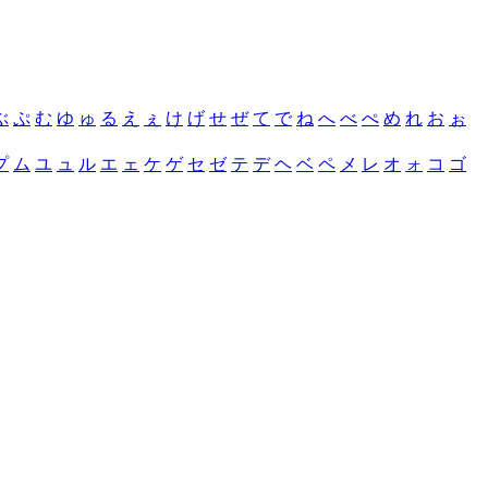
ぶ
ぷ
む
ゆ
ゅ
る
え
ぇ
け
げ
せ
ぜ
て
で
ね
へ
べ
ぺ
め
れ
お
ぉ
プ
ム
ユ
ュ
ル
エ
ェ
ケ
ゲ
セ
ゼ
テ
デ
ヘ
ベ
ペ
メ
レ
オ
ォ
コ
ゴ