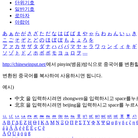
단위기호
일반기호
로마자
아랍어
あ
ぁ
か
が
さ
ざ
た
だ
な
は
ば
ぱ
ま
や
ゃ
ら
わ
ゎ
ん
い
ぃ
き
こ
ご
そ
ぞ
と
ど
の
ほ
ぼ
ぽ
も
よ
ょ
ろ
を
ア
ァ
カ
サ
ザ
タ
ダ
ナ
ハ
バ
パ
マ
ヤ
ャ
ラ
ワ
ヮ
ン
イ
ィ
キ
ギ
ソ
ゾ
ト
ド
ノ
ホ
ボ
ポ
モ
ヨ
ョ
ロ
ヲ
―
http://chineseinput.net/
에서 pinyin(병음)방식으로 중국어를 변환
변환된 중국어를 복사하여 사용하시면 됩니다.
예시)
中文 을 입력하시려면
zhongwen
을 입력하시고 space를
北京 을 입력하시려면
beijing
을 입력하시고 space를 누르
ㅥ
ㅦ
ㅧ
ㅨ
ㅩ
ㅪ
ㅫ
ㅬ
ㅭ
ㅮ
ㅯ
ㅰ
ㅱ
ㅲ
ㅳ
ㅴ
ㅵ
ㅶ
ㅷ
ㅸ
ㅹ
ㅺ
Α
Β
Γ
Δ
Ε
Ζ
Η
Θ
Ι
Κ
Λ
Μ
Ν
Ξ
Ο
Π
Ρ
Σ
Τ
Υ
Φ
Χ
Ψ
Ω
α
β
γ
δ
ε
ζ
η
á
à
Á
À
é
è
É
È
ç
Ç
ê
Ä
Ö
Ü
ä
ö
ü
ß