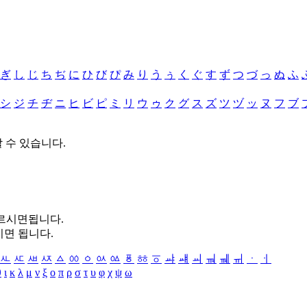
ぎ
し
じ
ち
ぢ
に
ひ
び
ぴ
み
り
う
ぅ
く
ぐ
す
ず
つ
づ
っ
ぬ
ふ
シ
ジ
チ
ヂ
ニ
ヒ
ビ
ピ
ミ
リ
ウ
ゥ
ク
グ
ス
ズ
ツ
ヅ
ッ
ヌ
フ
ブ
할 수 있습니다.
누르시면됩니다.
시면 됩니다.
ㅻ
ㅼ
ㅽ
ㅾ
ㅿ
ㆀ
ㆁ
ㆂ
ㆃ
ㆄ
ㆅ
ㆆ
ㆇ
ㆈ
ㆉ
ㆊ
ㆋ
ㆌ
ㆍ
ㆎ
θ
ι
κ
λ
μ
ν
ξ
ο
π
ρ
σ
τ
υ
φ
χ
ψ
ω