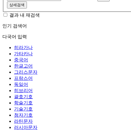
상세검색
결과 내 재검색
인기 검색어
다국어 입력
히라가나
가타카나
중국어
한글고어
그리스문자
프랑스어
독일어
히브리어
괄호기호
학술기호
기술기호
첨자기호
라틴문자
러시아문자