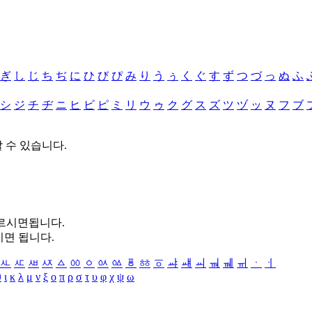
ぎ
し
じ
ち
ぢ
に
ひ
び
ぴ
み
り
う
ぅ
く
ぐ
す
ず
つ
づ
っ
ぬ
ふ
シ
ジ
チ
ヂ
ニ
ヒ
ビ
ピ
ミ
リ
ウ
ゥ
ク
グ
ス
ズ
ツ
ヅ
ッ
ヌ
フ
ブ
할 수 있습니다.
누르시면됩니다.
시면 됩니다.
ㅻ
ㅼ
ㅽ
ㅾ
ㅿ
ㆀ
ㆁ
ㆂ
ㆃ
ㆄ
ㆅ
ㆆ
ㆇ
ㆈ
ㆉ
ㆊ
ㆋ
ㆌ
ㆍ
ㆎ
θ
ι
κ
λ
μ
ν
ξ
ο
π
ρ
σ
τ
υ
φ
χ
ψ
ω