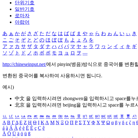
단위기호
일반기호
로마자
아랍어
あ
ぁ
か
が
さ
ざ
た
だ
な
は
ば
ぱ
ま
や
ゃ
ら
わ
ゎ
ん
い
ぃ
き
こ
ご
そ
ぞ
と
ど
の
ほ
ぼ
ぽ
も
よ
ょ
ろ
を
ア
ァ
カ
サ
ザ
タ
ダ
ナ
ハ
バ
パ
マ
ヤ
ャ
ラ
ワ
ヮ
ン
イ
ィ
キ
ギ
ソ
ゾ
ト
ド
ノ
ホ
ボ
ポ
モ
ヨ
ョ
ロ
ヲ
―
http://chineseinput.net/
에서 pinyin(병음)방식으로 중국어를 변환
변환된 중국어를 복사하여 사용하시면 됩니다.
예시)
中文 을 입력하시려면
zhongwen
을 입력하시고 space를
北京 을 입력하시려면
beijing
을 입력하시고 space를 누르
ㅥ
ㅦ
ㅧ
ㅨ
ㅩ
ㅪ
ㅫ
ㅬ
ㅭ
ㅮ
ㅯ
ㅰ
ㅱ
ㅲ
ㅳ
ㅴ
ㅵ
ㅶ
ㅷ
ㅸ
ㅹ
ㅺ
Α
Β
Γ
Δ
Ε
Ζ
Η
Θ
Ι
Κ
Λ
Μ
Ν
Ξ
Ο
Π
Ρ
Σ
Τ
Υ
Φ
Χ
Ψ
Ω
α
β
γ
δ
ε
ζ
η
á
à
Á
À
é
è
É
È
ç
Ç
ê
Ä
Ö
Ü
ä
ö
ü
ß