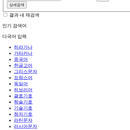
상세검색
결과 내 재검색
인기 검색어
다국어 입력
히라가나
가타카나
중국어
한글고어
그리스문자
프랑스어
독일어
히브리어
괄호기호
학술기호
기술기호
첨자기호
라틴문자
러시아문자