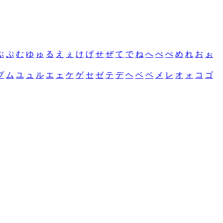
ぶ
ぷ
む
ゆ
ゅ
る
え
ぇ
け
げ
せ
ぜ
て
で
ね
へ
べ
ぺ
め
れ
お
ぉ
プ
ム
ユ
ュ
ル
エ
ェ
ケ
ゲ
セ
ゼ
テ
デ
ヘ
ベ
ペ
メ
レ
オ
ォ
コ
ゴ