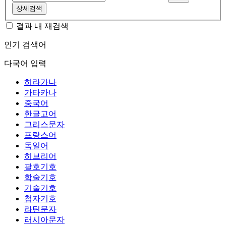
상세검색
결과 내 재검색
인기 검색어
다국어 입력
히라가나
가타카나
중국어
한글고어
그리스문자
프랑스어
독일어
히브리어
괄호기호
학술기호
기술기호
첨자기호
라틴문자
러시아문자