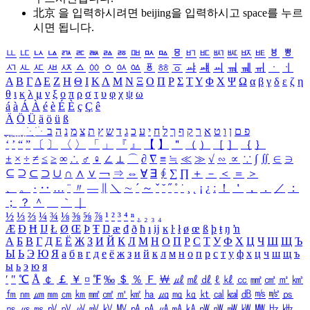
北京 을 입력하시려면
beijing
을 입력하시고 space를 누르
시면 됩니다.
ㅥ
ㅦ
ㅧ
ㅨ
ㅩ
ㅪ
ㅫ
ㅬ
ㅭ
ㅮ
ㅯ
ㅰ
ㅱ
ㅲ
ㅳ
ㅴ
ㅵ
ㅶ
ㅷ
ㅸ
ㅹ
ㅺ
ㅻ
ㅼ
ㅽ
ㅾ
ㅿ
ㆀ
ㆁ
ㆂ
ㆃ
ㆄ
ㆅ
ㆆ
ㆇ
ㆈ
ㆉ
ㆊ
ㆋ
ㆌ
ㆍ
ㆎ
Α
Β
Γ
Δ
Ε
Ζ
Η
Θ
Ι
Κ
Λ
Μ
Ν
Ξ
Ο
Π
Ρ
Σ
Τ
Υ
Φ
Χ
Ψ
Ω
α
β
γ
δ
ε
ζ
η
θ
ι
κ
λ
μ
ν
ξ
ο
π
ρ
σ
τ
υ
φ
χ
ψ
ω
á
à
Á
À
é
è
É
È
ç
Ç
ê
Ä
Ö
Ü
ä
ö
ü
ß
ְ
ֳ
ֲ
ֱ
ָ
ַ
ֵ
ֶ
ִ
ֹ
ּ
ֻ
ׂ
ׁ
ּ
ב
ה
נ
מ
צ
ת
ץ
ש
ד
ג
כ
ע
י
ח
ל
ך
ף
ק
ר
א
ט
ו
ן
ם
פ
‘
’
“
”
〔
〕
〈
〉
「
」
『
』
【
】
＂
（
）
［
］
｛
｝
±
×
÷
≠
≤
≥
∞
∴
♂
♀
∠
⊥
⌒
∂
∇
≡
≒
≪
≫
√
∽
∝
∵
∫
∬
∈
∋
⊆
⊇
⊂
⊃
∪
∩
∧
∨
￢
⇒
⇔
∀
∃
∮
∑
∏
＋
－
＜
＝
＞
、
。
·
‥
…
¨
〃
―
∥
＼
∼
´
～
ˇ
˘
˝
˚
˙
¸
˛
¡
¿
ː
！
＇
，
．
／
：
；
？
＾
＿
｀
｜
½
⅓
⅔
¼
¾
⅛
⅜
⅝
⅞
¹
²
³
⁴
ⁿ
₁
₂
₃
₄
Æ
Ð
Ħ
Ĳ
Ł
Ø
Œ
Þ
Ŧ
Ŋ
æ
đ
ð
ħ
ı
ĳ
ĸ
ŀ
ł
ø
œ
ß
þ
ŧ
ŋ
ŉ
А
Б
В
Г
Д
Е
Ё
Ж
З
И
Й
К
Л
М
Н
О
П
Р
С
Т
У
Ф
Х
Ц
Ч
Ш
Щ
Ъ
Ы
Ь
Э
Ю
Я
а
б
в
г
д
е
ё
ж
з
и
й
к
л
м
н
о
п
р
с
т
у
ф
х
ц
ч
ш
щ
ъ
ы
ь
э
ю
я
′
″
℃
Å
￠
￡
￥
¤
℉
‰
＄
％
Ｆ
￦
㎕
㎖
㎗
ℓ
㎘
㏄
㎣
㎤
㎥
㎦
㎙
㎚
㎛
㎜
㎝
㎞
㎟
㎠
㎡
㎢
㏊
㎍
㎎
㎏
㏏
㎈
㎉
㏈
㎧
㎨
㎰
㎱
㎲
㎳
㎴
㎵
㎶
㎷
㎸
㎹
㎀
㎁
㎂
㎃
㎄
㎺
㎻
㎽
㎾
㎿
㎐
㎑