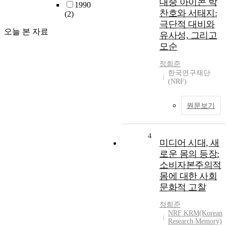
대중 아이콘 박
1990
찬호와 서태지:
(2)
극단적 대비와
오늘 본 자료
유사성, 그리고
모순
정희준
한국연구재단
(NRF)
원문보기
4
미디어 시대, 새
로운 몸의 등장:
소비자본주의적
몸에 대한 사회
문화적 고찰
정희준
NRF KRM(Korean
Research Memory)