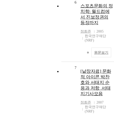
6
스포츠문화의 정
치학: 월드컵에
서 진보정권의
등장까지
정희준
2005
한국연구재단
(NRF)
원문보기
7
[낱장자료] 문화
적 아이콘 박찬
호와 서태지 순
응과 저항_서태
지기사모음
정희준
2007
한국연구재단
(NRF)