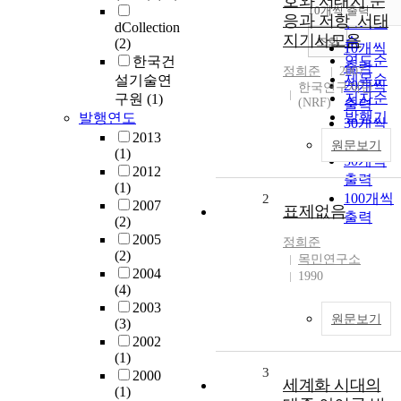
호와 서태지 순
순
10개씩 출력
내림차순
응과 저항_서태
인기도
dCollection
지기사모음
순
조회
(2)
10개씩
연도순
한국건
출력
정희준
2007
제목순
설기술연
20개씩
한국연구재단
저자순
구원
(1)
(NRF)
출력
발행기
발행연도
30개씩
관순
2013
출력
원문보기
(1)
50개씩
2012
출력
(1)
100개씩
2
2007
표제없음
출력
(2)
2005
정희준
(2)
목민연구소
2004
1990
(4)
2003
원문보기
(3)
2002
(1)
3
2000
세계화 시대의
(1)