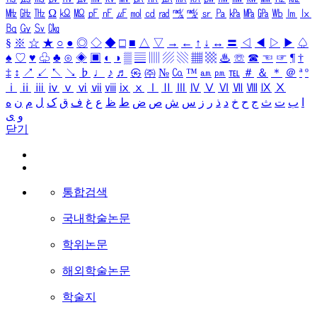
㎒
㎓
㎔
Ω
㏀
㏁
㎊
㎋
㎌
㏖
㏅
㎭
㎮
㎯
㏛
㎩
㎪
㎫
㎬
㏝
㏐
㏓
㏃
㏉
㏜
㏆
§
※
☆
★
○
●
◎
◇
◆
□
■
△
▽
→
←
↑
↓
↔
〓
◁
◀
▷
▶
♤
♠
♡
♥
♧
♣
⊙
◈
▣
◐
◑
▒
▤
▥
▨
▧
▦
▩
♨
☏
☎
☜
☞
¶
†
‡
↕
↗
↙
↖
↘
♭
♩
♪
♬
㉿
㈜
№
㏇
™
㏂
㏘
℡
＃
＆
＊
＠
ª
º
ⅰ
ⅱ
ⅲ
ⅳ
ⅴ
ⅵ
ⅶ
ⅷ
ⅸ
ⅹ
Ⅰ
Ⅱ
Ⅲ
Ⅳ
Ⅴ
Ⅵ
Ⅶ
Ⅷ
Ⅸ
Ⅹ
ا
ب
ت
ث
ج
ح
خ
د
ذ
ر
ز
س
ش
ص
ض
ط
ظ
ع
غ
ف
ق
ک
ل
م
ن
ه
و
ی
닫기
통합검색
국내학술논문
학위논문
해외학술논문
학술지