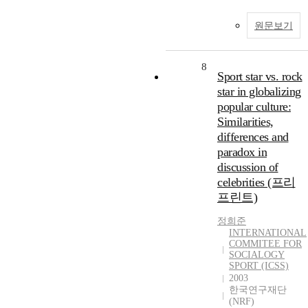
원문보기
8
Sport star vs. rock
star in globalizing
popular culture:
Similarities,
differences and
paradox in
discussion of
celebrities (프리
프린트)
정희준
INTERNATIONAL
COMMITEE FOR
SOCIALOGY
SPORT (ICSS)
2003
한국연구재단
(NRF)