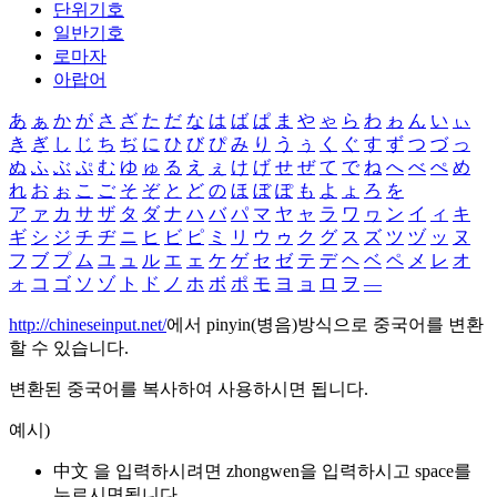
단위기호
일반기호
로마자
아랍어
あ
ぁ
か
が
さ
ざ
た
だ
な
は
ば
ぱ
ま
や
ゃ
ら
わ
ゎ
ん
い
ぃ
き
ぎ
し
じ
ち
ぢ
に
ひ
び
ぴ
み
り
う
ぅ
く
ぐ
す
ず
つ
づ
っ
ぬ
ふ
ぶ
ぷ
む
ゆ
ゅ
る
え
ぇ
け
げ
せ
ぜ
て
で
ね
へ
べ
ぺ
め
れ
お
ぉ
こ
ご
そ
ぞ
と
ど
の
ほ
ぼ
ぽ
も
よ
ょ
ろ
を
ア
ァ
カ
サ
ザ
タ
ダ
ナ
ハ
バ
パ
マ
ヤ
ャ
ラ
ワ
ヮ
ン
イ
ィ
キ
ギ
シ
ジ
チ
ヂ
ニ
ヒ
ビ
ピ
ミ
リ
ウ
ゥ
ク
グ
ス
ズ
ツ
ヅ
ッ
ヌ
フ
ブ
プ
ム
ユ
ュ
ル
エ
ェ
ケ
ゲ
セ
ゼ
テ
デ
ヘ
ベ
ペ
メ
レ
オ
ォ
コ
ゴ
ソ
ゾ
ト
ド
ノ
ホ
ボ
ポ
モ
ヨ
ョ
ロ
ヲ
―
http://chineseinput.net/
에서 pinyin(병음)방식으로 중국어를 변환
할 수 있습니다.
변환된 중국어를 복사하여 사용하시면 됩니다.
예시)
中文 을 입력하시려면
zhongwen
을 입력하시고 space를
누르시면됩니다.