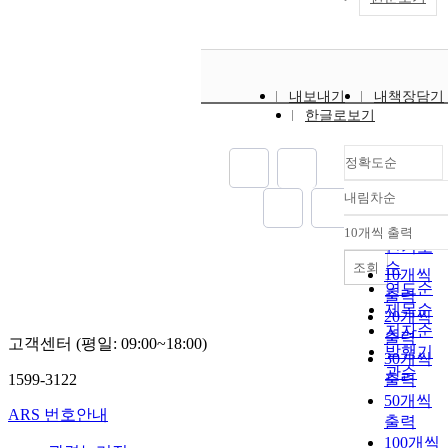
내보내기
내책장담기
한글로보기
정확도순
내림차순
정확도
순
10개씩 출력
내림차순
인기도
순
조회
10개씩
연도순
출력
제목순
20개씩
저자순
출력
고객센터 (평일: 09:00~18:00)
발행기
30개씩
관순
1599-3122
출력
50개씩
ARS 번호안내
출력
100개씩