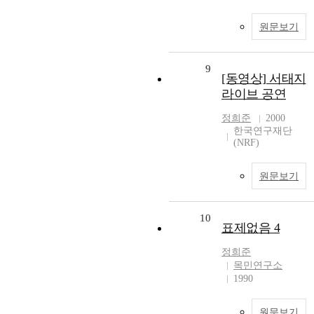
원문보기
9
[동영상] 서태지
라이브 공연
정희준
2000
한국연구재단
(NRF)
원문보기
10
표제없음 4
정희준
목민연구소
1990
원문보기