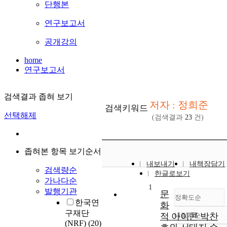
단행본
연구보고서
공개강의
home
연구보고서
검색결과 좁혀 보기
저자 : 정희준
검색키워드
선택해제
(검색결과
23
건)
좁혀본 항목 보기순서
내보내기
내책장담기
검색량순
한글로보기
가나다순
1
발행기관
문
정확도순
한국연
화
구재단
적 아이콘 박찬
내림차순
정확도
(NRF)
(20)