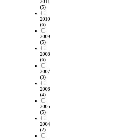
심
품
드
2011
d
h
e
경
野
층
과
(5)
러
a
r
s
제
党
면
포
낸
n
o
o
적
と
2010
담
장
순
d
u
f
인
の
(6)
을
재
간
f
g
s
자
差
통
의
>
r
h
e
립
2009
異
해
재
,
e
m
r
(5)
을
を
자
활
<
q
a
u
할
明
료
용
벽
u
s
2008
m
수
確
를
을
이
e
(6)
s
l
있
化
수
촉
무
n
i
i
도
す
집
진
너
c
2007
v
p
록
る
하
하
지
(3)
y
e
i
도
こ
였
고
고
o
c
d
모
と
다
재
마
2006
f
o
c
한
に
.
활
(4)
음
p
n
o
다
、
연
용
이
a
t
n
.
そ
2005
구
체
서
r
r
c
무
の
(5)
결
계
로
t
o
e
엇
意
과
를
와
i
l
n
보
2004
義
,
구
닿
c
,
t
(2)
다
を
학
축
음
i
②
r
‘
も
생
하
>
p