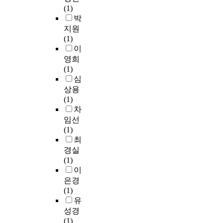
의
한
성
p
i
a
띠
(1)
た
개
평
장
a
v
n
고
박
ち
연
가
으
t
e
d
있
지원
は
성
가
로
i
o
e
지
(1)
、
을
필
나
o
r
n
않
이
社
탐
요
아
n
d
z
다
会
영희
구
하
감
i
e
y
는
党
(1)
하
다
>
n
r
m
점
の
심
는
.
으
l
w
e
에
脆
상용
모
본
로
i
a
s
서
弱
(1)
습
연
나
f
s
(
주
な
차
을
구
타
e
w
L
목
組
임선
보
는
났
s
h
D
할
職
(1)
였
E
다
p
a
H
만
構
최
다
P
.
o
t
&
하
造
경실
.
R
r
w
C
다
を
(1)
이
제
본
t
e
K
.
補
이
과
도
연
s
c
)
본
完
정
가
은경
구
h
a
a
연
し
에
포
(1)
를
a
l
n
구
た
서
장
유
통
v
l
d
에
。
학
재
해
성경
e
a
o
서
彼
생
의
비
(1)
a