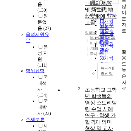
로
정확도
一圓의 地質
음
많
순
및 新生代 地
10개씩 출력
(130)
내림차순
이
인기도
殼變形에 對한
원
본
순
조회
10개씩
문없
고찰
자
연도순
출력
음
(27)
료
제목순
정혜윤
20개씩
음성지원유
저자순
부산대학교 일
출력
무
반대학원
발행기
30개씩
음
2000
관순
활
출력
성 지
국내석사
용
50개씩
원
도
출력
(111)
복사/대
높
100개씩
학위유형
출신청
은
출력
국
자
내석
료
2
사
초등학교 고학
(134)
년 학생들의
국
영상 스토리텔
내박
링 수업 사례
사
(23)
연구 : 학생 간
주제분류
협력과 의미
사
협상 및 교사