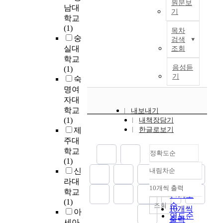
향
こ
원문보
를
하
i
남대
o
n
상
기
と
만
고
c
학교
m
e
과
で
들
제
,
i
(1)
e
r
목차
기
、
고
목
치
p
숭
.
검색
a
업
路
이
:
료
a
실대
조회
A
l
의
線
를
E
적
t
학교
n
s
경
転
스
P
관
i
음성듣
(1)
d
t
영
換
톱
R
계
기
o
숙
o
u
성
が
모
대
경
n
명여
n
d
과
党
션
상
험
i
t
자대
e
향
の
애
포
의
n
h
n
학교
내보내기
상
衰
니
장
본
l
e
t
(1)
내책장담기
을
退
메
재
질
i
i
s
제
한글로보기
동
に
이
재
을
f
d
a
주대
시
及
션
활
깊
e
e
t
학교
에
ん
정확도순
으
용
이
s
o
C
(1)
추
だ
로
공
이
p
l
u
신
내림차순
구
影
정확도
제
정
해
o
o
n
할
라대
響
작
의
순
하
r
10개씩 출력
g
i
수
내림차순
학교
を
하
탄
는
인기도
t
i
v
있
(1)
明
는
소
것
순
조회
s
10개씩
c
e
다
아
ら
활
배
에
연도순
a
a
출력
r
고
か
세아