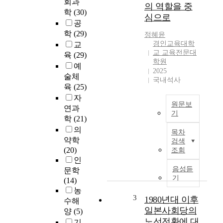
회과
의 역할을 중
학
(30)
심으로
공
학
(29)
정혜윤
경인교육대학
교
교 교육전문대
육
(29)
학원
예
2025
술체
국내석사
육
(25)
자
원문보
연과
기
학
(21)
초
의
목차
등
약학
검색
학
(20)
조회
교
인
고
음성듣
문학
학
기
(14)
년
농
학
3
1980년대 이후
수해
생
일본사회당의
양
(5)
들
노선전환에 대
기