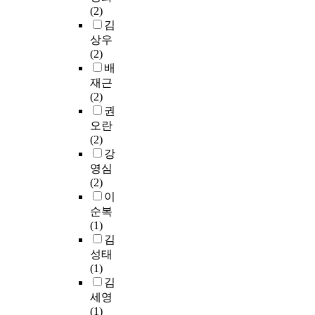
o
m
u
.
志
(2)
몇
는
전
n
y
r
또
向
김
가
아
한
t
s
w
한
す
상우
지
직
공
h
t
e
‘
る
(2)
기
거
간
a
i
e
예
左
배
준
의
에
t
c
k
술
派
재근
을
없
서
t
i
s
로
連
(2)
견
다
회
h
s
w
’
合
권
지
.
복
e
m
i
는
の
하
최
오란
되
i
b
t
간
理
며
근
(2)
는
r
y
h
접
念
하
기
강
치
s
a
a
지
的
나
후
료
영심
a
s
v
원
な
의
변
적
(2)
t
c
i
방
結
인
화
관
이
i
i
e
식
束
물
대
계
순복
s
e
w
으
力
을
응
>
(1)
f
n
t
로
を
선
의
,
김
a
t
o
서
生
정
중
<
성태
c
i
t
예
ん
하
요
고
(1)
t
f
r
술
だ
고
성
군
김
i
i
a
인
。
토
이
분
세영
o
c
c
에
特
의
증
투
(1)
n
m
e