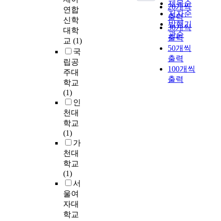
동
출
목
제목순
n
l
s
20개씩
여
に
연합
을
량
적
d
저자순
g
i
출력
겨
し
신학
통
산
이
t
발행기
r
t
30개씩
져
よ
대학
해
정
있
h
관순
o
y
,
출력
う
미
및
교
(1)
다
e
u
a
다
50개씩
と
디
감
.
국
i
n
s
양
し
출력
어
축
이
립공
r
d
s
한
た
100개씩
창
효
를
주대
a
,
u
방
。
출력
작
과
위
d
학교
t
b
식
社
과
분
해
a
(1)
h
j
으
会
정
석
G
p
인
e
e
로
党
에
.
i
t
천대
s
c
확
の
서
o
a
학교
e
t
대
既
발
생
r
t
(1)
f
s
되
存
생
산
g
i
가
o
o
고
路
하
자
i
o
천대
l
f
있
線
는
책
의
n
학교
l
t
다
は
의
임
현
t
(1)
o
h
.
1
미
(
상
o
서
w
e
‘
9
협
E
학
c
i
울여
s
예
6
상
P
적
a
n
t
자대
술
4
의
R
연
m
g
u
학교
로
年
양
,
구
p