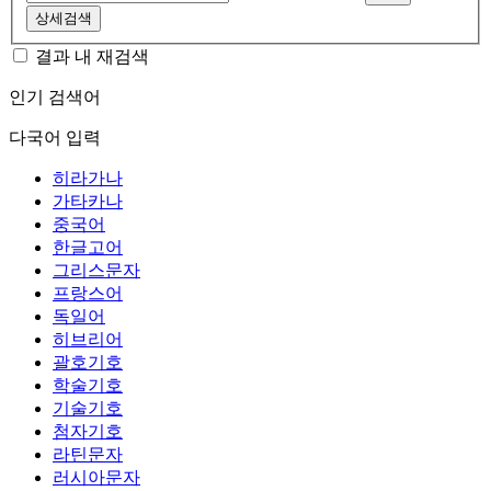
상세검색
결과 내 재검색
인기 검색어
다국어 입력
히라가나
가타카나
중국어
한글고어
그리스문자
프랑스어
독일어
히브리어
괄호기호
학술기호
기술기호
첨자기호
라틴문자
러시아문자