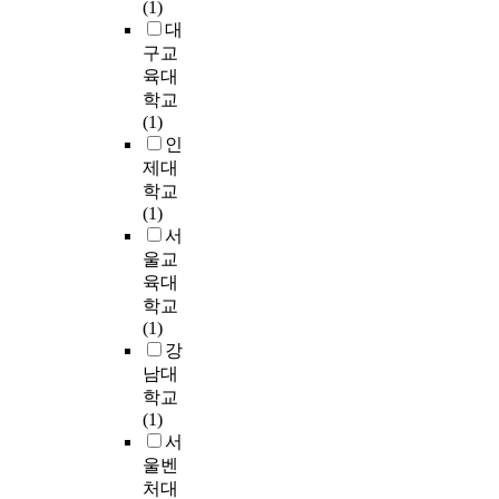
h
d
(1)
’
「
상
E
방
u
y
y
대
는
道
을
x
법
s
p
,
구교
예
」
상
t
을
l
o
g
술
육대
文
세
e
적
i
t
i
인
학교
書
히
n
용
f
h
v
의
(1)
の
분
d
하
e
e
e
경
인
成
석
e
여
a
s
s
력
立
제대
하
d
상
n
e
t
개
に
학교
였
P
담
d
s
h
발
よ
(1)
다
r
경
f
h
e
에
り
서
.
o
험
o
a
m
도
確
울교
연
d
이
c
v
g
움
立
육대
구
u
있
u
e
r
을
さ
자
c
학교
는
s
e
e
주
れ
는
e
(1)
비
e
x
e
고
た
디
r
강
자
s
i
n
,
が
지
R
살
남대
o
s
t
자
、
털
e
적
학교
n
t
e
생
「
스
s
자
(1)
e
e
a
력
道
토
p
해
서
x
d
e
을
」
리
o
청
울벤
a
.
x
높
路
텔
n
소
처대
m
①
t
이