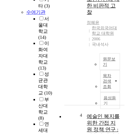
의
한 비판적 고
타
(3)
영
찰
수여기관
상
서
스
정혜윤
울대
토
한국외국어대
학교
리
학교 대학원
(14)
텔
2006
이
링
국내석사
화여
수
업
자대
원문보
사
학교
기
례
(13)
A
연
성
목차
B
구
균관
검색
S
-
대학
조회
T
학
교
(10)
R
생
음성듣
부
A
간
기
산대
C
협
학교
T
4
력
예술인 복지를
(8)
1
과
위한 간접 지
연
9
의
원 정책 연구 :
세대
8
미