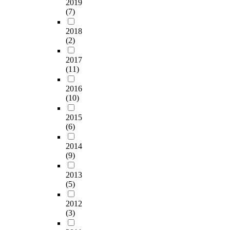
복
2019
抗
안
0
출
f
n
g
(7)
지
政
의
0
되
e
t
r
에
党
교
8
었
d
h
2018
e
적
と
실
년
다
e
(2)
e
e
용
し
관
부
.
p
f
n
할
て
찰
터
연
e
2017
o
t
수
規
,
국
구
(11)
n
r
e
있
定
활
내
결
d
m
a
도
す
동
에
과
2016
i
o
e
록
る
결
서
(10)
는
n
f
x
중
こ
과
시
<
g
a
t
개
と
2015
물
행
고
o
s
r
한
で
(6)
수
되
심
n
i
a
다
、
집
고
끝
s
n
c
.
2014
自
,
있
에
e
g
t
(9)
이
民
학
다
비
x
l
o
를
党
생
.
자
,
e
2013
n
통
及
담
이
살
p
(5)
l
c
해
び
화
제
적
e
i
h
예
そ
녹
도
자
r
2012
f
a
술
の
화
는
해
(3)
i
e
n
인
他
,
제
를
o
t
g
이
の