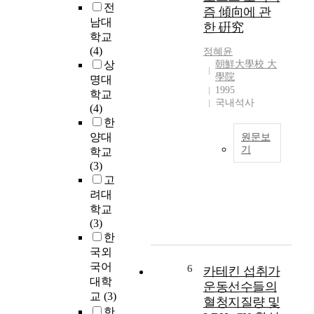
지
的
학
전
즘 傾向에 관
원
な
교
남대
한 硏究
사
考
교
학교
업
察
육
(4)
정혜윤
-
韓
전
상
朝鮮大學校 大
예
国
문
學院
명대
술
外
1995
대
학교
로
国
국내석사
학
(4)
(
語
원
한
路
大
디
양대
원문보
)
学
지
기
학교
(
大
털
(3)
A
이
学
미
고
t
하
院
디
려대
t
예
日
어
학교
h
술
本
교
(3)
e
로
学
육
한
d
)
科
전
국외
a
’
鄭
공
w
국어
6
를
카테킨 섭취가
惠
본
n
대학
중
允
운동선수들의
연
o
교
(3)
심
本
혈청지질량 및
구
f
으
한
稿