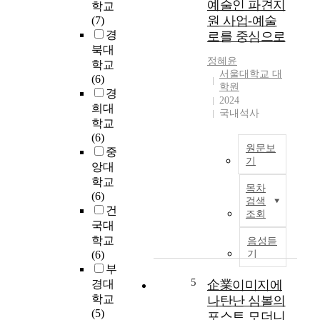
예술인 파견지
학교
0
협
원 사업-예술
(7)
年
상
경
로를 중심으로
代
및
북대
以
교
정혜윤
학교
後
사
서울대학교 대
(6)
の
의
학원
경
日
역
2024
희대
本
할
국내석사
학교
社
을
(6)
会
중
원문보
중
党
심
기
앙대
の
으
본
路
학교
로
목차
연
線
(6)
-
검색
구
転
건
정
조회
는
換
국대
혜
‘
に
학교
윤
음성듣
예
対
(6)
기
경
술
す
부
인
인
る
5
경대
企業이미지에
교
파
批
육
학교
나탄난 심볼의
견
判
대
(5)
포스트 모더니