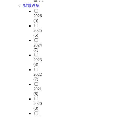
e
r
e
구
念
적
가
분
발행연도
i
i
s
성
を
으
출
석
r
e
t
하
も
로
고
결
2026
a
n
h
고
ち
구
·
(5)
과
d
c
e
그
、
성
수
2
a
e
i
들
自
2025
하
입
0
p
s
n
의
己
(5)
는
한
개
t
c
f
창
ア
활
제
의
a
o
l
의
2024
イ
동
품
하
t
u
u
(7)
력
デ
을
의
위
i
l
e
을
ン
설
재
범
o
d
2023
n
기
テ
계
활
주
n
(3)
b
c
업
ィ
하
용
,
t
e
e
·
テ
였
을
7
o
2022
a
s
기
ィ
으
책
개
(7)
c
t
o
관
を
며
임
의
a
t
f
의
反
,
지
상
2021
m
a
t
업
体
1
는
(8)
위
p
i
a
무
制
4
제
범
u
n
k
및
的
2020
차
도
주
s
e
i
내
な
(3)
시
로
가
l
d
n
부
抵
동
2
도
i
i
g