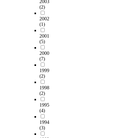
g
2003
a
예
つ
들
는
,
a
(2)
o
t
술
。
은
데
<
t
i
i
로
ま
미
주
나
i
2002
n
o
’
た
디
요
를
(1)
o
g
n
가
、
어
한
위
n
t
a
그
党
제
역
해
2001
i
h
n
동
内
작
할
(5)
애
n
r
d
안
で
과
을
쓰
l
o
s
이
は
2000
정
하
는
i
u
e
루
「
(7)
의
고
상
f
g
r
어
道
각
있
담
e
h
u
졌
1999
」
단
다
자
s
a
m
(2)
던
の
계
.
와
p
p
e
전
成
별
그
발
o
r
1998
n
통
立
로
러
맞
r
(2)
o
z
적
は
다
나
추
t
c
y
인
、
양
E
어
s
1995
e
m
직
社
한
P
나
(4)
a
s
e
접
会
의
R
아
n
s
s
지
党
미
제
감
1994
d
t
a
원
の
협
도
(3)
>
t
h
f
방
長
상
의
,
h
a
t
식