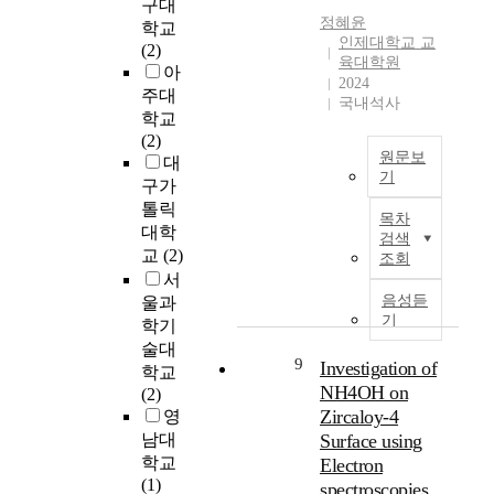
を
구대
작
i
m
l
,
정혜윤
断
학교
활
n
e
u
인제대학교 교
예
行
(2)
동
e
c
d
육대학원
술
す
아
을
s
h
2024
i
가
る
설
주대
t
국내석사
a
n
와
よ
계
학교
h
n
g
기
う
하
(2)
e
i
5
업
に
원문보
여
대
r
c
T
이
기
な
적
구가
e
a
a
상
っ
용
본
톨릭
l
g
e
목차
생
た
하
연
대학
a
e
k
검색
하
背
였
구
t
교
(2)
조회
t
w
며
景
다
는
i
서
h
o
사
と
.
비
o
음성듣
울과
a
n
회
過
인
자
n
기
학기
t
d
적
程
천
살
s
w
술대
o
가
に
소
적
9
h
Investigation of
o
a
학교
치
対
재
자
i
NH4OH on
u
t
(2)
를
す
의
해
p
l
Zircaloy-4
h
영
창
る
초
청
b
d
l
남대
Surface using
출
主
등
소
e
p
e
학교
하
Electron
·
학
년
t
l
t
(1)
는
客
spectroscopies
교
이