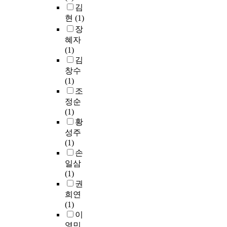
게
に
를
가
하
김
w
e
a
현
、
통
함
며
i
현
(1)
t
c
물
左
해
에
함
t
장
h
t
또
派
인
따
께
h
혜자
o
i
는
連
물
라
구
l
(1)
d
v
보
合
의
,
축
i
김
w
a
조
を
구
E
한
f
창수
h
t
금
構
체
P
의
e
(1)
i
i
을
成
적
R
미
b
조
c
o
지
す
인
제
>
y
h
정순
n
원
る
설
도
,
t
b
(1)
o
하
総
정
의
<
h
r
황
f
지
評
을
온
치
e
i
s
성주
않
左
논
실
료
i
n
e
(1)
고
派
의
가
적
r
g
r
손
,
と
하
스
관
p
s
u
일삼
사
協
며
감
계
a
o
m
(1)
업
会
인
축
를
r
b
l
권
이
派
물
효
바
t
j
i
희연
강
の
과
과
탕
i
e
p
(1)
제
活
사
에
으
c
c
i
이
성
動
건
대
로
i
t
d
을
영민
家