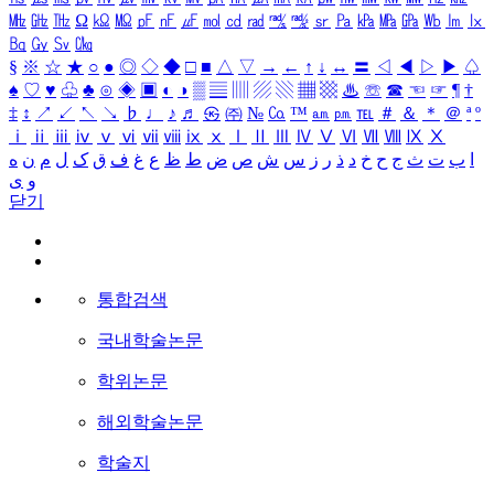
㎒
㎓
㎔
Ω
㏀
㏁
㎊
㎋
㎌
㏖
㏅
㎭
㎮
㎯
㏛
㎩
㎪
㎫
㎬
㏝
㏐
㏓
㏃
㏉
㏜
㏆
§
※
☆
★
○
●
◎
◇
◆
□
■
△
▽
→
←
↑
↓
↔
〓
◁
◀
▷
▶
♤
♠
♡
♥
♧
♣
⊙
◈
▣
◐
◑
▒
▤
▥
▨
▧
▦
▩
♨
☏
☎
☜
☞
¶
†
‡
↕
↗
↙
↖
↘
♭
♩
♪
♬
㉿
㈜
№
㏇
™
㏂
㏘
℡
＃
＆
＊
＠
ª
º
ⅰ
ⅱ
ⅲ
ⅳ
ⅴ
ⅵ
ⅶ
ⅷ
ⅸ
ⅹ
Ⅰ
Ⅱ
Ⅲ
Ⅳ
Ⅴ
Ⅵ
Ⅶ
Ⅷ
Ⅸ
Ⅹ
ا
ب
ت
ث
ج
ح
خ
د
ذ
ر
ز
س
ش
ص
ض
ط
ظ
ع
غ
ف
ق
ک
ل
م
ن
ه
و
ی
닫기
통합검색
국내학술논문
학위논문
해외학술논문
학술지