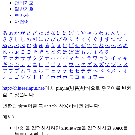
단위기호
일반기호
로마자
아랍어
あ
ぁ
か
が
さ
ざ
た
だ
な
は
ば
ぱ
ま
や
ゃ
ら
わ
ゎ
ん
い
ぃ
き
ぎ
し
じ
ち
ぢ
に
ひ
び
ぴ
み
り
う
ぅ
く
ぐ
す
ず
つ
づ
っ
ぬ
ふ
ぶ
ぷ
む
ゆ
ゅ
る
え
ぇ
け
げ
せ
ぜ
て
で
ね
へ
べ
ぺ
め
れ
お
ぉ
こ
ご
そ
ぞ
と
ど
の
ほ
ぼ
ぽ
も
よ
ょ
ろ
を
ア
ァ
カ
サ
ザ
タ
ダ
ナ
ハ
バ
パ
マ
ヤ
ャ
ラ
ワ
ヮ
ン
イ
ィ
キ
ギ
シ
ジ
チ
ヂ
ニ
ヒ
ビ
ピ
ミ
リ
ウ
ゥ
ク
グ
ス
ズ
ツ
ヅ
ッ
ヌ
フ
ブ
プ
ム
ユ
ュ
ル
エ
ェ
ケ
ゲ
セ
ゼ
テ
デ
ヘ
ベ
ペ
メ
レ
オ
ォ
コ
ゴ
ソ
ゾ
ト
ド
ノ
ホ
ボ
ポ
モ
ヨ
ョ
ロ
ヲ
―
http://chineseinput.net/
에서 pinyin(병음)방식으로 중국어를 변환
할 수 있습니다.
변환된 중국어를 복사하여 사용하시면 됩니다.
예시)
中文 을 입력하시려면
zhongwen
을 입력하시고 space를
누르시면됩니다.