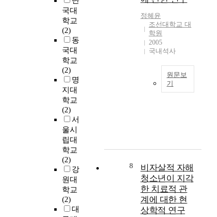
단
g
l
을
会
토
국대
n
e
목
党
정혜윤
대
학교
d
c
적
が
조선대학교 대
로
(2)
e
t
으
학원
自
초
동
c
s
로
2005
ら
등
국대
l
t
국내석사
한
の
학
a
학교
o
다
革
교
r
(2)
t
.
新
고
원문보
e
명
a
예
的
기
학
d
l
지대
술
な
년
T
t
1
학교
로
性
을
h
h
5
(2)
는
格
대
i
e
s
서
기
を
상
s
p
u
울시
업
変
으
s
a
b
과
립대
化
로
t
r
j
의
학교
さ
한
u
a
e
협
(2)
せ
미
d
8
d
비자살적 자해
c
력
강
、
디
y
i
t
청소년이 지각
을
路
원대
어
e
g
s
강
한 치료적 관
線
학교
공
x
m
i
조
転
계에 대한 현
(2)
동
a
o
n
하
換
대
상학적 연구
창
m
f
c
고