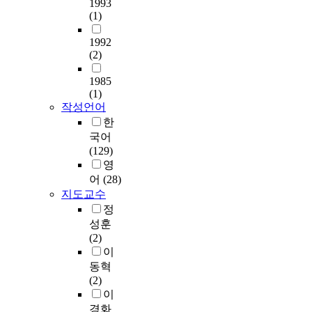
い
1993
과
환
<
e
t
e
과
路
(1)
정
경
깊
i
e
r
달
線
을
적
어
r
x
c
리
1992
論
경
기
지
h
c
o
(2)
간
争
험
여
는
e
l
m
접
を
했
도
감
a
u
1985
p
지
終
다
,
정
l
(1)
d
l
원
息
.
특
의
t
작성언어
e
e
방
さ
제
히
골
h
한
s
x
식
せ
작
온
로
o
d
국어
e
을
、
전
실
위
n
e
(129)
x
채
社
단
가
태
t
c
영
e
택
会
계
스
로
h
o
r
어
(28)
한
主
중
감
운
e
r
c
지도교수
다
義
캐
축
치
a
a
i
는
정
と
릭
측
료
s
t
s
점
성훈
護
터
면
적
s
i
e
에
(2)
憲
설
에
관
u
o
f
주
이
平
정
서
계
m
n
o
목
和
동혁
부
의
>
p
a
r
하
主
(2)
분
기
,
t
n
f
였
義
이
에
여
<
i
d
o
다
を
경화
서
도
안