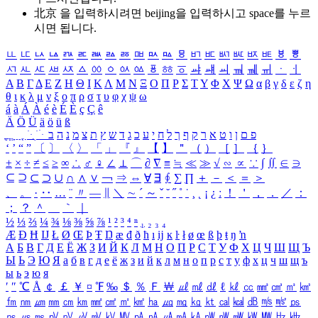
北京 을 입력하시려면
beijing
을 입력하시고 space를 누르
시면 됩니다.
ㅥ
ㅦ
ㅧ
ㅨ
ㅩ
ㅪ
ㅫ
ㅬ
ㅭ
ㅮ
ㅯ
ㅰ
ㅱ
ㅲ
ㅳ
ㅴ
ㅵ
ㅶ
ㅷ
ㅸ
ㅹ
ㅺ
ㅻ
ㅼ
ㅽ
ㅾ
ㅿ
ㆀ
ㆁ
ㆂ
ㆃ
ㆄ
ㆅ
ㆆ
ㆇ
ㆈ
ㆉ
ㆊ
ㆋ
ㆌ
ㆍ
ㆎ
Α
Β
Γ
Δ
Ε
Ζ
Η
Θ
Ι
Κ
Λ
Μ
Ν
Ξ
Ο
Π
Ρ
Σ
Τ
Υ
Φ
Χ
Ψ
Ω
α
β
γ
δ
ε
ζ
η
θ
ι
κ
λ
μ
ν
ξ
ο
π
ρ
σ
τ
υ
φ
χ
ψ
ω
á
à
Á
À
é
è
É
È
ç
Ç
ê
Ä
Ö
Ü
ä
ö
ü
ß
ְ
ֳ
ֲ
ֱ
ָ
ַ
ֵ
ֶ
ִ
ֹ
ּ
ֻ
ׂ
ׁ
ּ
ב
ה
נ
מ
צ
ת
ץ
ש
ד
ג
כ
ע
י
ח
ל
ך
ף
ק
ר
א
ט
ו
ן
ם
פ
‘
’
“
”
〔
〕
〈
〉
「
」
『
』
【
】
＂
（
）
［
］
｛
｝
±
×
÷
≠
≤
≥
∞
∴
♂
♀
∠
⊥
⌒
∂
∇
≡
≒
≪
≫
√
∽
∝
∵
∫
∬
∈
∋
⊆
⊇
⊂
⊃
∪
∩
∧
∨
￢
⇒
⇔
∀
∃
∮
∑
∏
＋
－
＜
＝
＞
、
。
·
‥
…
¨
〃
―
∥
＼
∼
´
～
ˇ
˘
˝
˚
˙
¸
˛
¡
¿
ː
！
＇
，
．
／
：
；
？
＾
＿
｀
｜
½
⅓
⅔
¼
¾
⅛
⅜
⅝
⅞
¹
²
³
⁴
ⁿ
₁
₂
₃
₄
Æ
Ð
Ħ
Ĳ
Ł
Ø
Œ
Þ
Ŧ
Ŋ
æ
đ
ð
ħ
ı
ĳ
ĸ
ŀ
ł
ø
œ
ß
þ
ŧ
ŋ
ŉ
А
Б
В
Г
Д
Е
Ё
Ж
З
И
Й
К
Л
М
Н
О
П
Р
С
Т
У
Ф
Х
Ц
Ч
Ш
Щ
Ъ
Ы
Ь
Э
Ю
Я
а
б
в
г
д
е
ё
ж
з
и
й
к
л
м
н
о
п
р
с
т
у
ф
х
ц
ч
ш
щ
ъ
ы
ь
э
ю
я
′
″
℃
Å
￠
￡
￥
¤
℉
‰
＄
％
Ｆ
￦
㎕
㎖
㎗
ℓ
㎘
㏄
㎣
㎤
㎥
㎦
㎙
㎚
㎛
㎜
㎝
㎞
㎟
㎠
㎡
㎢
㏊
㎍
㎎
㎏
㏏
㎈
㎉
㏈
㎧
㎨
㎰
㎱
㎲
㎳
㎴
㎵
㎶
㎷
㎸
㎹
㎀
㎁
㎂
㎃
㎄
㎺
㎻
㎽
㎾
㎿
㎐
㎑