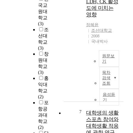
는
LDH, CK 활성
t
로
국교
は
디
도에 미치는
h
간
、
원대
지
영향
i
접
戦
학교
털
s
지
後
(3)
스
정혜윤
c
원
の
조
토
조선대학교
e
으
革
선대
리
2008
n
로
新
국내박사
학교
텔
t
서
勢
(3)
링
u
의
力
창
의
원문보
r
예
の
개
원대
기
y
술
中
념
학교
,
T
인
心
과
(3)
목차
m
h
복
的
특
홍
검색
o
i
지
ア
조회
성
익대
d
s
정
ク
을
학교
e
s
책
タ
음성듣
탐
(2)
r
t
을
기
ー
구
포
n
u
검
で
하
항공
d
d
토
7
あ
대학생의 생활
고
과대
e
y
하
っ
스포츠 참여와
,
학교
s
s
는
た
이
대학생활 적응
(2)
i
e
것
社
를
에 관한 연구