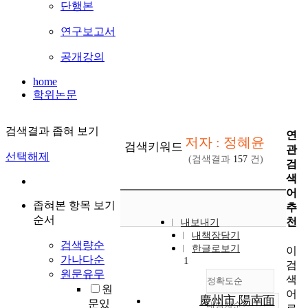
단행본
연구보고서
공개강의
home
학위논문
검색결과 좁혀 보기
연
저자 : 정혜윤
검색키워드
관
선택해제
(검색결과
157
건)
검
색
어
좁혀본 항목 보기
추
순서
천
내보내기
내책장담기
검색량순
한글로보기
이
가나다순
1
검
원문유무
색
정확도순
원
어
慶州市 陽南面
문있
내림차순