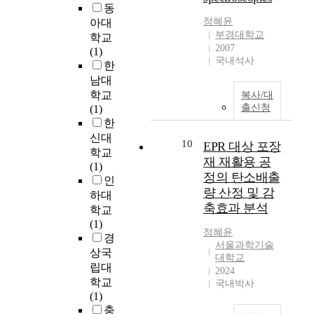
w
a
e
동
방
観
6
치
e
y
s
정혜윤
식
아대
的
학
료
e
a
,
부경대학교
의
학교
な
년
적
n
k
5
2007
사
(1)
要
학
관
u
국내석사
e
w
업
한
因
생
계
n
y
e
으
を
남대
2
에
d
r
i
로
考
학교
복사/대
4
서
e
o
g
인
慮
출신청
(1)
명
어
r
l
h
식
し
한
이
떤
g
e
t
되
、
신대
1
경
r
10
EPR 대상 포장
i
l
고
そ
학교
4
험
a
n
i
재 재활용 공
있
れ
(1)
차
을
d
t
f
정의 탄소배출
다
ら
인
시
하
u
h
t
.
량 산정 및 감
を
에
하대
는
a
e
e
또
総
축효과 분석
걸
지
학교
t
w
r
한
合
쳐
심
(1)
e
o
s
예
정혜윤
的
하
층
경
s
r
a
서울과학기술
술
に
나
적
상국
'
l
대학교
n
가
把
의
으
립대
p
2024
d
d
의
握
이
로
학교
a
국내박사
t
5
복
す
야
파
(1)
r
o
g
지
る
기
악
충
t
c
e