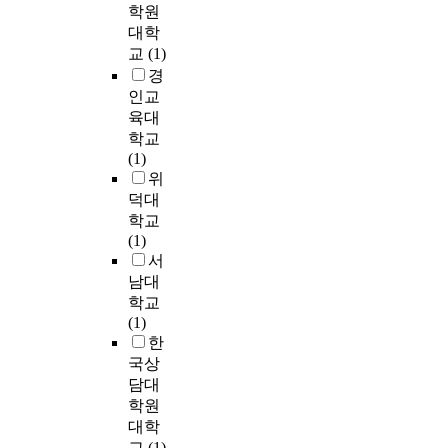
線
링
s
년
i
학원
T
r
기
は
을
i
9
n
대학
h
a
위
社
기
b
명
i
교
(1)
a
c
한
会
반
i
에
n
경
t
t
정
党
으
l
게
g
v
인교
,
책
が
로
i
심
t
a
e
육대
이
社
서
t
층
h
r
x
학교
다
会
사
y
면
e
i
a
(1)
.
主
요
)
담
d
o
m
위
다
義
소
제
을
i
u
i
덕대
양
と
(
도
실
f
s
n
한
학교
護
인
란
시
f
p
e
분
(1)
憲
물
제
하
e
r
s
야
서
平
,
품
고
r
i
a
의
남대
和
사
·
자
e
v
n
예
主
학교
건
포
료
n
a
d
술
義
(1)
,
장
를
c
t
a
가
と
한
배
재
분
e
e
n
들
い
국상
경
등
석
i
e
a
을
う
담대
)
의
하
n
x
l
팀
二
학원
를
생
였
t
p
y
으
大
체
산
대학
다
h
e
z
로
理
계
자
.
교
(1)