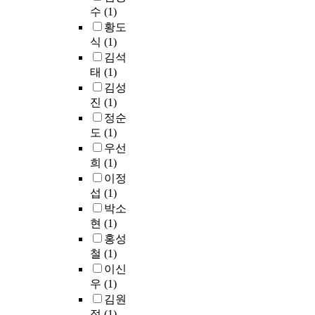
u
t
i
선
7
h
s
를
수
(1)
c
h
s
율
6
e
t
소
황도
t
e
m
의
0
s
i
개
식
(1)
a
r
,
표
명
e
o
한
김석
r
e
a
현
의
l
n
다
태
(1)
e
l
n
과
고
e
s
.
김성
t
a
d
편
등
c
f
이
r
t
r
진
(1)
곡
학
t
o
프
o
i
e
에
교
i
정순
r
레
s
o
s
있
1
o
도
(1)
t
임
p
n
p
어
학
n
h
우선
워
e
s
o
효
년
c
i
희
(1)
크
c
h
n
과
학
r
s
는
이정
t
i
s
적
생
i
s
주
섭
(1)
i
p
e
이
들
t
t
어
박소
v
b
t
다
이
e
u
진
현
(1)
e
e
o
.
중
r
d
감
홍성
c
t
a
특
간
i
y
정
철
(1)
o
w
n
히
고
a
w
상
이신
h
e
t
즉
사
a
e
태
우
(1)
o
e
i
흥
와
n
r
의
r
n
c
김원
성
기
d
e
감
t
e
a
을
정
(1)
말
t
d