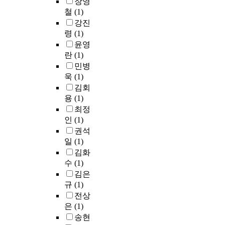
장영
o
v
c
r
이
d
a
되
철
(1)
e
a
h
d
시
s
r
게
강진
n
l
a
의
험
o
e
전
령
(1)
t
e
p
연
후
f
t
달
윤영
r
n
e
속
피
t
h
하
y
c
r
란
(1)
진
드
h
e
는
i
e
o
행
백
e
민병
c
것
n
,
n
은
설
c
욱
(1)
o
을
t
p
e
사
문
u
r
김회
목
o
s
p
용
지
s
r
용
(1)
표
l
y
r
가
를
t
e
로
최정
o
c
o
능
작
o
l
,
인
(1)
n
h
t
한
성
m
a
복
권석
g
o
e
음
하
e
t
잡
일
(1)
-
l
i
계
였
r
i
한
김화
t
o
n
의
다
s
o
발
수
(1)
e
g
t
범
.
a
n
화
김은
r
i
h
위
네
t
s
스
규
(1)
m
c
a
를
명
e
o
타
c
a
t
전상
넓
의
x
f
일
a
l
s
힌
은
(1)
고
p
p
을
r
w
t
다
등
r
송현
a
표
e
e
a