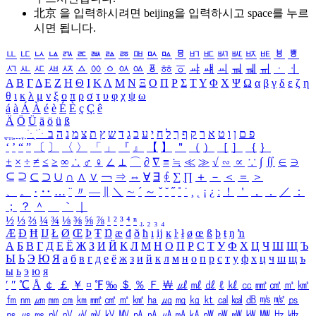
北京 을 입력하시려면
beijing
을 입력하시고 space를 누르
시면 됩니다.
ㅥ
ㅦ
ㅧ
ㅨ
ㅩ
ㅪ
ㅫ
ㅬ
ㅭ
ㅮ
ㅯ
ㅰ
ㅱ
ㅲ
ㅳ
ㅴ
ㅵ
ㅶ
ㅷ
ㅸ
ㅹ
ㅺ
ㅻ
ㅼ
ㅽ
ㅾ
ㅿ
ㆀ
ㆁ
ㆂ
ㆃ
ㆄ
ㆅ
ㆆ
ㆇ
ㆈ
ㆉ
ㆊ
ㆋ
ㆌ
ㆍ
ㆎ
Α
Β
Γ
Δ
Ε
Ζ
Η
Θ
Ι
Κ
Λ
Μ
Ν
Ξ
Ο
Π
Ρ
Σ
Τ
Υ
Φ
Χ
Ψ
Ω
α
β
γ
δ
ε
ζ
η
θ
ι
κ
λ
μ
ν
ξ
ο
π
ρ
σ
τ
υ
φ
χ
ψ
ω
á
à
Á
À
é
è
É
È
ç
Ç
ê
Ä
Ö
Ü
ä
ö
ü
ß
ְ
ֳ
ֲ
ֱ
ָ
ַ
ֵ
ֶ
ִ
ֹ
ּ
ֻ
ׂ
ׁ
ּ
ב
ה
נ
מ
צ
ת
ץ
ש
ד
ג
כ
ע
י
ח
ל
ך
ף
ק
ר
א
ט
ו
ן
ם
פ
‘
’
“
”
〔
〕
〈
〉
「
」
『
』
【
】
＂
（
）
［
］
｛
｝
±
×
÷
≠
≤
≥
∞
∴
♂
♀
∠
⊥
⌒
∂
∇
≡
≒
≪
≫
√
∽
∝
∵
∫
∬
∈
∋
⊆
⊇
⊂
⊃
∪
∩
∧
∨
￢
⇒
⇔
∀
∃
∮
∑
∏
＋
－
＜
＝
＞
、
。
·
‥
…
¨
〃
―
∥
＼
∼
´
～
ˇ
˘
˝
˚
˙
¸
˛
¡
¿
ː
！
＇
，
．
／
：
；
？
＾
＿
｀
｜
½
⅓
⅔
¼
¾
⅛
⅜
⅝
⅞
¹
²
³
⁴
ⁿ
₁
₂
₃
₄
Æ
Ð
Ħ
Ĳ
Ł
Ø
Œ
Þ
Ŧ
Ŋ
æ
đ
ð
ħ
ı
ĳ
ĸ
ŀ
ł
ø
œ
ß
þ
ŧ
ŋ
ŉ
А
Б
В
Г
Д
Е
Ё
Ж
З
И
Й
К
Л
М
Н
О
П
Р
С
Т
У
Ф
Х
Ц
Ч
Ш
Щ
Ъ
Ы
Ь
Э
Ю
Я
а
б
в
г
д
е
ё
ж
з
и
й
к
л
м
н
о
п
р
с
т
у
ф
х
ц
ч
ш
щ
ъ
ы
ь
э
ю
я
′
″
℃
Å
￠
￡
￥
¤
℉
‰
＄
％
Ｆ
￦
㎕
㎖
㎗
ℓ
㎘
㏄
㎣
㎤
㎥
㎦
㎙
㎚
㎛
㎜
㎝
㎞
㎟
㎠
㎡
㎢
㏊
㎍
㎎
㎏
㏏
㎈
㎉
㏈
㎧
㎨
㎰
㎱
㎲
㎳
㎴
㎵
㎶
㎷
㎸
㎹
㎀
㎁
㎂
㎃
㎄
㎺
㎻
㎽
㎾
㎿
㎐
㎑