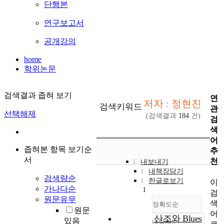
단행본
연구보고서
공개강의
home
학위논문
검색결과 좁혀 보기
연
저자 : 정현진
검색키워드
관
선택해제
(검색결과
184
건)
검
색
어
좁혀본 항목 보기순
추
서
천
내보내기
내책장담기
검색량순
한글로보기
이
가나다순
1
검
원문유무
색
정확도순
원문
어
산조와 Blues
있음
내림차순