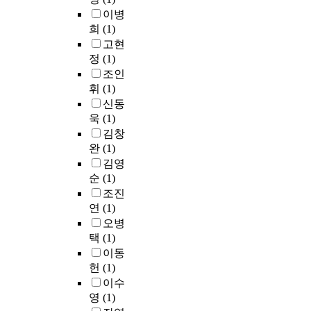
정
s
m
n
강
고
h
이병
e
적
t
o
c
조
사
e
f
희
(1)
발
u
t
e
하
시
m
i
고현
화
d
i
r
는
험
e
n
정
(1)
스
y
o
t
음
에
n
e
타
조인
t
n
h
악
응
u
d
일
휘
(1)
o
a
e
에
시
i
a
과
신동
e
l
r
서
하
m
s
함
욱
(1)
x
e
a
d
였
p
f
께
김창
p
x
p
o
으
r
o
화
완
(1)
l
p
i
m
며
o
l
자
김영
o
r
e
i
,
v
l
의
순
(1)
r
e
s
n
그
e
o
고
e
s
.
a
조진
중
m
w
유
t
s
H
n
1
e
연
(1)
s
한
h
i
s
t
1
n
.
오병
음
e
o
p
7
5
t
택
(1)
성
t
n
9
t
명
d
1
이동
특
i
a
0
h
의
e
.
징
헌
(1)
m
m
i
c
학
m
H
도
이수
e
b
s
h
생
a
o
일
영
(1)
t
i
a
o
들
n
w
관