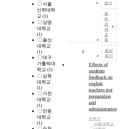
또
보기
서울
s
e
악
i
는
신학대학
t
l
H
의
a
원
목
교
(1)
i
f
y
제
t
하
차
c
-
p
상명
작
i
는
검
s
c
o
의
대학교
n
색
감
b
o
x
도
(1)
g
조
정
a
m
i
가
울산
회
e
상
s
p
a
명
대학교
f
태
e
a
i
음성
확
(1)
9
f
를
듣기
d
s
s
하
대구
e
정
o
s
a
게
가톨릭대
c
Effects of
확
n
i
n
드
t
학교
(1)
students
하
e
o
e
러
s
삼육
게
feedback on
n
n
s
나
o
대학교
반
english
t
i
s
기
f
(1)
영
teachers test
r
n
e
위
s
가천
하
preparation
y
t
n
해
o
지
대학교
and
s
h
t
국
c
못
(1)
administration
t
e
i
악
i
하
안동
a
r
a
의
a
는
대학교
정현진
t
e
l
요
l
등
(1)
서울대학교
u
l
f
소
l
발
순천