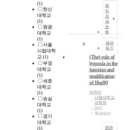
e
y
도
T
(1)
을
목
r
t
출
h
한신
선
차
m
h
된
i
대학교
택
검
c
e
특
s
(1)
해
색
a
m
징
s
원광
왔
조
r
o
은
t
회
다
대학교
e
d
다
u
.
(1)
l
e
음
d
음성
8
그
서울
e
r
과
듣기
y
러
시립대학
v
a
같
a
나
(The) role of
교
(1)
e
t
다
n
이
hypoxia in the
부경
l
i
.
a
방
대학교
function and
s
n
l
법
(1)
modification
,
g
첫
y
은
세종
of Hsp90
c
e
째
z
타
대학교
h
f
,
e
겟
(1)
정현진
a
f
f
d
화
서울대학교
숭실
r
e
u
t
자
대학원
대학교
a
c
s
h
의
2015
(1)
t
t
i
e
국내석사
정
경기
e
o
o
m
체
대학교
r
f
n
e
성
(1)
원문
i
s
국
d