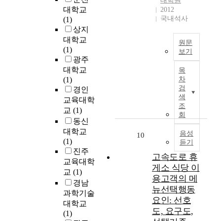
대학원
s
a
a
를
y
화
대학교
2012
,
t
c
부
p
스
국내석사
(1)
a
i
t
각
r
타
상지
n
o
o
시
e
일
대학교
원문
d
n
r
키
s
의
(1)
보기
t
s
o
는
c
복
광주
h
h
f
장
본
r
잡
대학교
목
e
i
c
단
연
i
한
(1)
차
p
p
a
이
구
b
특
검
경인
e
b
n
나
는
e
성
색
교육대학
r
e
c
시
특
d
조
을
교
(1)
i
t
e
김
정
p
회
변
동신
o
w
r
새
학
e
환
대학교
d
e
p
의
교
음성
r
10
된
(1)
o
e
r
듣기
표
에
f
음
진주
f
n
o
현
서
e
고속도로 휴
성
교육대학
e
e
g
은
교
c
에
게소 식당 이
교
(1)
n
m
r
중
사
t
반
용고객의 메
t
o
e
요
경남
들
i
영
뉴선택행동
r
t
s
하
이
과학기술
o
하
요인: 선호
y
i
s
다
집
대학교
n
기
도, 요구도,
i
o
i
.
필
(1)
i
어
n
n
o