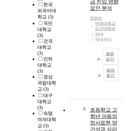
급 진입 영향
진
한국
화
요인 분석
행
외국어대
자
과
의
학교
(3)
정현진
국
감
국민
연세대학교
악
정
보건대학원
대학교
의
적
2024
(3)
산
국내석사
발
건국
조
화
대학교
형
스
(3)
원문
식
타
인하
보기
을
일
대학교
T
중
을
음성
(3)
h
심
전
듣기
경상
i
으
달
국립대학
s
로
하
교
(3)
s
연
기
대구
t
구
위
대학교
u
하
한
(3)
d
였
6
초등학교 고
이
숙명
y
다
학년 아동의
전
여자대학
a
.
의
정서표현 양
i
교
(3)
본
연
가성과 심리
m