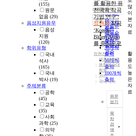
로
정확도
를 활용한 퓨
(155)
많
순
10개씩 출력
전국악 작곡
원문
내림차순
이
인기도
기법 연구 :
없음
(29)
본
순
조회
10개씩
음성지원유무
정현진
작곡
자
연도순
출력
음성
‘Korean
료
제목순
20개씩
지원
Blues'(2016)
저자순
출력
(120)
를 중심으로
발행기
30개씩
학위유형
관순
활
출력
정현진
국내
세종대학교
용
50개씩
석사
융합예술대
도
출력
(165)
학원
높
국내
100개씩
2017
은
박사
(19)
출력
국내석사
자
주제분류
료
공학
원문
(45)
보기
교육
(35)
목
본
사회
차
연
과학
(25)
검
구
의약
색
는
조