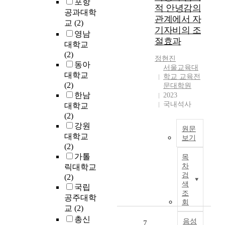
연
포항
구
적 안녕감의
e
구
공과대학
들
관계에서 자
d
를
교
(2)
은
기자비의 조
t
위
영남
,
절효과
o
해
대학교
복
e
작
(2)
잡
정현진
x
곡
동아
한
서울교육대
a
되
음
대학교
학교 교육전
m
어
성
(2)
문대학원
i
진
특
한남
2023
n
실
국내석사
징
대학교
e
험
을
(2)
t
적
화
강원
원문
h
작
자
대학교
보기
e
품
정
(2)
c
T
정
보
가톨
목
u
h
현
와
차
릭대학교
r
e
진
언
검
(2)
r
p
작
색
어
국립
e
u
곡
조
적
공주대학
n
r
‘
회
정
교
(2)
t
p
K
보
총신
s
o
음성
o
7
등