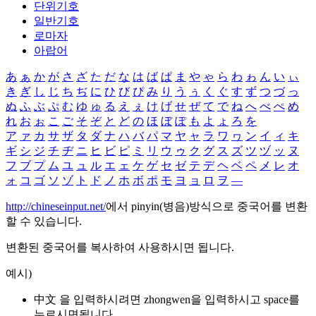
단위기호
일반기호
로마자
아랍어
あ
ぁ
か
が
さ
ざ
た
だ
な
は
ば
ぱ
ま
や
ゃ
ら
わ
ゎ
ん
い
ぃ
き
ぎ
し
じ
ち
ぢ
に
ひ
び
ぴ
み
り
う
ぅ
く
ぐ
す
ず
つ
づ
っ
ぬ
ふ
ぶ
ぷ
む
ゆ
ゅ
る
え
ぇ
け
げ
せ
ぜ
て
で
ね
へ
べ
ぺ
め
れ
お
ぉ
こ
ご
そ
ぞ
と
ど
の
ほ
ぼ
ぽ
も
よ
ょ
ろ
を
ア
ァ
カ
サ
ザ
タ
ダ
ナ
ハ
バ
パ
マ
ヤ
ャ
ラ
ワ
ヮ
ン
イ
ィ
キ
ギ
シ
ジ
チ
ヂ
ニ
ヒ
ビ
ピ
ミ
リ
ウ
ゥ
ク
グ
ス
ズ
ツ
ヅ
ッ
ヌ
フ
ブ
プ
ム
ユ
ュ
ル
エ
ェ
ケ
ゲ
セ
ゼ
テ
デ
ヘ
ベ
ペ
メ
レ
オ
ォ
コ
ゴ
ソ
ゾ
ト
ド
ノ
ホ
ボ
ポ
モ
ヨ
ョ
ロ
ヲ
―
http://chineseinput.net/
에서 pinyin(병음)방식으로 중국어를 변환
할 수 있습니다.
변환된 중국어를 복사하여 사용하시면 됩니다.
예시)
中文 을 입력하시려면
zhongwen
을 입력하시고 space를
누르시면됩니다.