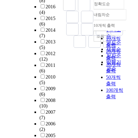
(8)
a
e
u
정확도순
하
시
r
n
화
2016
d
a
d
며
험
e
t
(4)
스
내림차순
d
n
i
,
정확도
에
s
h
2015
타
i
d
n
h
대
t
순
e
(6)
일
10개씩 출력
내림차순
t
p
g
e
한
a
인기도
r
2014
을
i
s
c
m
피
u
(7)
e
순
조회
변
10개씩
o
y
l
i
드
r
2013
l
연도순
환
출력
n
c
i
(5)
o
백
a
a
제목순
된
20개씩
a
h
e
2012
l
에
n
t
저자순
음
출력
(12)
l
o
n
a
의
t
i
성
발행기
30개씩
2011
l
l
t
의
해
s
o
에
관순
(6)
출력
y
o
s
사
얼
a
n
제
2010
50개씩
,
g
o
용
마
r
s
대
(5)
출력
t
i
f
역
나
e
h
로
2009
100개씩
h
c
h
시
향
u
i
반
(6)
e
a
e
출력
국
상
s
p
영
2008
s
l
a
악
될
e
b
하
(10)
t
w
t
의
수
d
e
기
2007
u
e
s
특
있
b
t
위
(7)
d
l
h
징
는
y
w
해
2006
y
l
o
을
가
n
e
(2)
선
s
-
c
부
를
u
e
2005
,