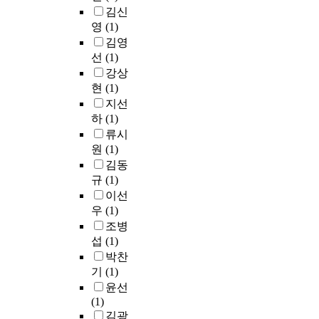
e
t
c
위
영
r
김신
c
간
x
a
r
해
향
e
h
영
(1)
을
.
b
o
d
을
f
o
김영
모
t
l
e
o
받
e
o
선
(1)
델
h
i
n
m
아
r
l
링
강상
e
s
v
i
실
e
.
할
현
(1)
s
h
i
n
제
n
수
지선
t
e
r
a
로
c
있
하
(1)
u
d
o
n
더
e
T
는
류시
d
.
n
t
나
,
h
새
원
(1)
y
F
m
7
아
t
e
로
김동
a
i
e
t
지
h
r
운
규
(1)
i
r
n
h
는
e
e
V
m
s
t
c
이선
지
d
s
A
e
t
,
h
를
e
우
(1)
e
E
d
,
m
o
연
m
a
조병
기
t
W
e
r
구
a
r
섭
(1)
반
o
h
t
d
하
n
c
박찬
프
c
a
a
의
였
d
h
레
기
(1)
o
t
b
사
다
s
q
임
윤선
n
i
o
용
.
,
u
워
(1)
d
s
l
은
약
t
e
크
김광