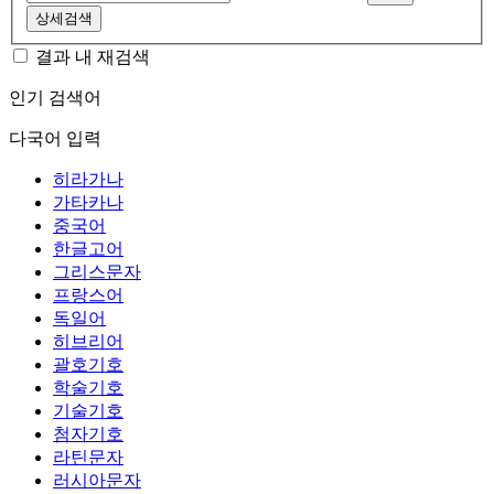
상세검색
결과 내 재검색
인기 검색어
다국어 입력
히라가나
가타카나
중국어
한글고어
그리스문자
프랑스어
독일어
히브리어
괄호기호
학술기호
기술기호
첨자기호
라틴문자
러시아문자