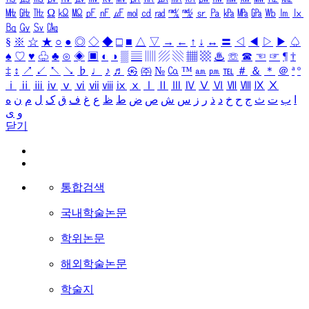
㎒
㎓
㎔
Ω
㏀
㏁
㎊
㎋
㎌
㏖
㏅
㎭
㎮
㎯
㏛
㎩
㎪
㎫
㎬
㏝
㏐
㏓
㏃
㏉
㏜
㏆
§
※
☆
★
○
●
◎
◇
◆
□
■
△
▽
→
←
↑
↓
↔
〓
◁
◀
▷
▶
♤
♠
♡
♥
♧
♣
⊙
◈
▣
◐
◑
▒
▤
▥
▨
▧
▦
▩
♨
☏
☎
☜
☞
¶
†
‡
↕
↗
↙
↖
↘
♭
♩
♪
♬
㉿
㈜
№
㏇
™
㏂
㏘
℡
＃
＆
＊
＠
ª
º
ⅰ
ⅱ
ⅲ
ⅳ
ⅴ
ⅵ
ⅶ
ⅷ
ⅸ
ⅹ
Ⅰ
Ⅱ
Ⅲ
Ⅳ
Ⅴ
Ⅵ
Ⅶ
Ⅷ
Ⅸ
Ⅹ
ا
ب
ت
ث
ج
ح
خ
د
ذ
ر
ز
س
ش
ص
ض
ط
ظ
ع
غ
ف
ق
ک
ل
م
ن
ه
و
ی
닫기
통합검색
국내학술논문
학위논문
해외학술논문
학술지