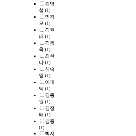
m
e
e
l
사
y
김영
a
중
c
t
r
e
들
s
s
섭
(1)
요
a
h
h
c
의
t
t
민경
하
r
i
y
t
시
e
i
모
(1)
다
e
s
p
r
험
m
n
.
김현
l
p
o
i
에
.
a
본
태
(1)
e
u
x
c
대
T
t
연
김동
v
r
i
g
한
h
i
구
욱
(1)
e
p
c
u
인
e
o
에
최한
l
o
c
i
식
p
n
서
나
(1)
s
s
o
t
과
u
i
는
심숙
b
e
n
a
시
r
n
간
영
(1)
a
,
d
r
험
p
f
단
s
t
i
는
이대
출
o
i
한
e
h
t
시
제
s
택
(1)
f
모
d
e
i
김
과
e
t
김동
델
o
f
o
새
정
o
h
원
(1)
로
n
o
n
의
에
f
a
김정
도
t
l
s
표
어
t
n
화
태
(1)
h
l
,
현
떤
h
d
자
김종
e
o
l
에
영
i
s
정
(1)
c
w
e
효
향
s
i
보
박지
h
i
a