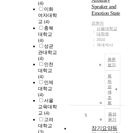
Arbitrary
(4)
r
Speaker and
이화
e
Emotion State
여자대학
가
교
(4)
가
정현진
충북
서울대학교
지
대학교
대학원
는
2024
(4)
유
국내석사
성균
사
관대학교
성
(4)
을
원문
인천
바
보기
대학교
탕
음
(4)
목
으
성
차
인제
로
변
검
B
대학교
환
색
l
(4)
분
조
u
서울
야
회
e
교육대학
에
s
교
(4)
있
음성
5
의
고려
듣기
어
화
대학교
타
장기요양등
성
(3)
겟