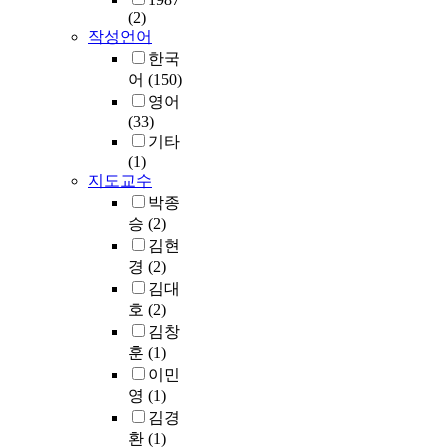
잡
t
c
t
(2)
한
험
n
o
한
작성언어
i
h
i
되
에
t
n
발
o
o
v
지
한국
어
o
t
화
o
o
a
않
떻
f
어
(150)
r
스
f
l
t
으
게
t
o
영어
타
e
c
e
며
반
h
l
(33)
일
n
h
d
,
응
e
a
기타
이
t
i
/
반
하
f
n
(1)
반
r
l
d
주
는
i
지도교수
d
영
y
d
e
에
지
v
a
박종
된
i
r
a
서
,
e
c
승
(2)
잠
n
e
c
도
2
w
a
재
김현
t
n
t
나
)
o
d
공
경
(2)
o
.
i
타
학
r
e
간
김대
l
T
v
나
생
k
m
을
호
(2)
o
o
a
야
들
i
i
모
김창
n
a
t
한
의
n
c
델
훈
(1)
g
c
e
다
피
g
p
링
이민
-
h
d
.
드
d
r
하
영
(1)
t
i
u
특
백
a
o
는
e
e
n
김경
히
이
y
c
것
r
v
d
e
환
(1)
교
s
r
이