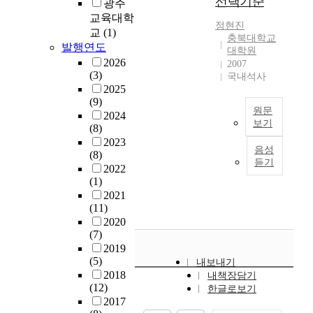
선택기준
장
한
광주
s
려
t
a
n
단
시
m
교육대학
운
정현진
o
l
.
은
험
a
교
(1)
경
충북대학교
l
e
S
각
문
n
발행연도
우
대학원
o
x
e
타
제
d
가
2026
2007
n
p
v
악
의
e
(3)
있
국내석사
g
r
e
기
질
m
2025
다
-
e
r
를
을
o
(9)
.
원문
t
s
a
제
평
t
2024
해
보기
e
s
l
외
가
(8)
i
당
r
i
p
한
하
T
2023
o
화
음성
m
o
r
(8)
다
고
h
n
자
듣기
c
n
o
2022
른
시
e
r
정
(1)
a
a
t
악
험
e
e
보
2021
r
m
e
기
문
x
g
및
(11)
e
b
i
들
제
p
u
감
2020
l
i
n
에
의
r
l
정
(7)
e
v
s
서
질
e
a
상
2019
v
a
,
도
이
s
t
태
(5)
내보내기
e
l
i
나
학
s
i
에
2018
내책장담기
l
e
n
타
생
w
o
따
(12)
한글로보기
s
n
c
나
들
a
n
른
2017
.
c
l
야
의
y
i
발