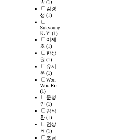
.
학
e
r
종
(1)
현
l
l
b
f
교
s
e
김경
해
e
l
i
u
영
s
n
성
(1)
야
v
-
l
s
어
w
t
하
e
b
i
i
교
a
a
Sukyoung
는
l
e
z
o
사
y
l
K. Yi
(1)
디
s
i
e
n
들
r
p
이제
코
a
n
s
국
이
e
s
호
(1)
더
n
g
a
악
연
s
y
의
한상
d
,
n
을
구
t
c
학
원
(1)
f
a
u
작
에
a
h
습
유시
a
n
m
곡
참
u
o
부
욱
(1)
c
d
b
할
여
r
l
담
Won
t
s
e
경
하
a
o
을
Woo Ro
o
e
r
우
였
n
g
줄
(1)
r
l
o
국
으
t
i
이
문정
s
f
f
악
며
s
c
는
인
(1)
i
-
p
기
그
.
a
동
김석
n
c
r
의
들
T
l
시
환
(1)
f
o
o
사
은
h
c
에
전상
l
m
t
용
시
e
o
표
윤
(1)
u
p
e
을
험
r
n
현
조남
e
a
i
넘
후
e
t
력