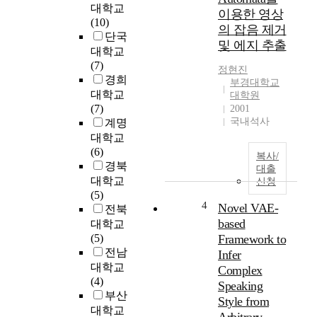
n
대학교
이용한 영상
국
(10)
의 잡음 제거
악
단국
및 에지 추출
의
대학교
작
(7)
정현진
곡
경희
부경대학교
기
대학교
대학원
법
(7)
2001
에
국내석사
계명
대
대학교
한
(6)
복사/
내
경북
대출
용
대학교
신청
을
(5)
담
4
Novel VAE-
전북
고
based
대학교
있
(5)
Framework to
다
전남
Infer
.
대학교
Complex
두
(4)
Speaking
g
부산
Style from
e
대학교
n