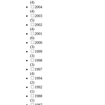
o
b
k
각
살
m
n
(4)
화
u
e
p
시
펴
e
p
2004
자
g
i
r
킬
보
r
(4)
a
특
h
n
o
수
았
o
2003
r
유
t
g
t
(5)
있
다
u
e
의
t
i
e
2002
다
.
s
n
음
(4)
o
n
i
.
특
p
t
성
2001
p
u
n
둘
히
e
a
특
(6)
r
p
9
째
본
o
l
성
2000
e
p
0
,
연
p
p
및
(3)
s
e
(
시
구
l
s
여
1999
e
r
H
김
는
e
y
러
(3)
n
e
s
새
1
w
c
감
1998
t
l
p
의
)
i
h
정
(3)
t
e
9
사
학
t
o
표
1997
h
m
0
용
생
h
l
현
(4)
e
e
)
은
들
t
o
을
1994
r
n
,
선
이
h
g
(2)
포
i
t
a
율
교
e
i
1992
괄
s
a
r
악
사
a
c
(1)
하
k
r
e
기
들
d
a
1988
는
r
y
a
에
의
v
(1)
l
복
a
s
c
국
시
e
1987
c