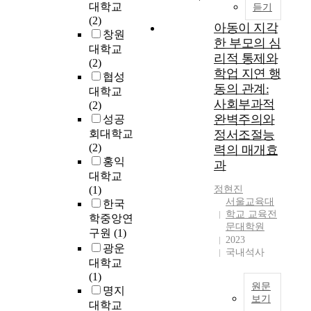
대학교
듣기
t
s
r
의
(2)
a
e
e
아동이 지각
특
창원
t
o
a
한 부모의 심
정
대학교
u
f
n
한
리적 통제와
(2)
s
t
B
속
학업 지연 행
협성
o
h
l
성
동의 관계:
대학교
f
i
u
만
사회부과적
(2)
e
s
e
을
완벽주의와
성공
n
s
s
담
회대학교
정서조절능
t
t
(
은
(2)
r
u
2
력의 매개효
잠
홍익
y
d
0
과
재
i
y
대학교
1
공
n
i
(1)
정현진
6
간
서울교육대
t
s
한국
)
으
학교 교육전
o
t
’
학중앙연
로
문대학원
l
o
의
구원
(1)
분
2023
o
v
분
광운
리
국내석사
n
e
석
대학교
하
g
r
을
(1)
는
-
i
원문
통
명지
방
보기
t
f
해
대학교
법