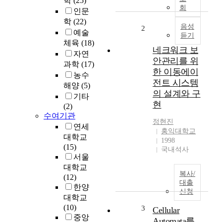
학
(25)
B
회
인문
l
학
(22)
u
음성
2
예술
듣기
e
체육
(18)
s
네크워크 보
자연
와
안관리를 위
과학
(17)
국
한 이동에이
농수
악
전트 시스템
해양
(5)
의
의 설계와 구
특
기타
현
징
(2)
수여기관
요
정현진
소
연세
홍익대학교
를
대학교
1998
활
(15)
국내석사
용
서울
한
대학교
복사/
f
(12)
대출
u
한양
신청
s
대학교
i
(10)
3
Cellular
o
중앙
Automata를