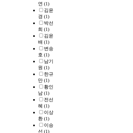
과
을
r
x
와
연
(1)
a
n
d
적
미
e
t
감
김윤
r
g
i
인
치
s
h
정
경
(1)
l
r
n
서
는
e
g
상
박선
s
e
g
양
지
a
r
태
희
(1)
o
s
t
악
,
r
a
로
김윤
n
e
o
기
3
c
d
부
’
a
c
배
(1)
이
)
h
e
터
s
r
h
다
시
i
변송
r
복
c
c
a
.
험
s
호
(1)
s
잡
o
h
n
셋
문
t
i
남기
한
m
q
g
째
제
o
n
원
(1)
발
o
u
e
,
의
f
e
화
한규
r
e
s
다
질
i
l
스
만
(1)
b
s
i
양
이
n
e
타
황인
i
t
n
한
학
d
m
일
남
(1)
d
i
t
음
생
o
e
이
전선
i
o
u
계
들
u
n
반
혜
(1)
t
n
m
를
의
t
t
영
이상
y
i
o
사
피
t
a
된
환
(1)
i
s
r
용
드
h
r
잠
n
e
m
이승
하
백
e
y
재
d
s
i
기
선
(1)
에
p
s
공