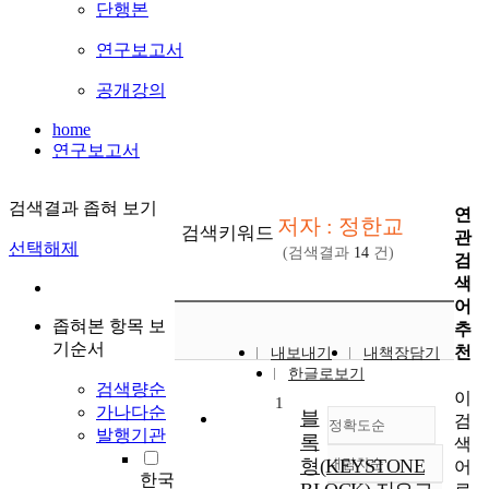
단행본
연구보고서
공개강의
home
연구보고서
검색결과 좁혀 보기
연
저자 : 정한교
검색키워드
관
선택해제
(검색결과
14
건)
검
색
어
좁혀본 항목 보
추
기순서
천
내보내기
내책장담기
한글로보기
검색량순
이
1
가나다순
블
검
정확도순
발행기관
록
색
형(KEYSTONE
내림차순
어
정확도
한국