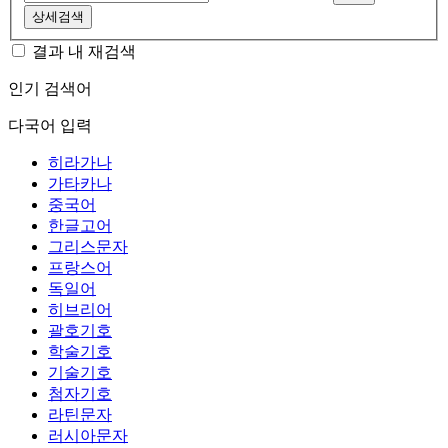
상세검색
결과 내 재검색
인기 검색어
다국어 입력
히라가나
가타카나
중국어
한글고어
그리스문자
프랑스어
독일어
히브리어
괄호기호
학술기호
기술기호
첨자기호
라틴문자
러시아문자