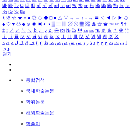
㎒
㎓
㎔
Ω
㏀
㏁
㎊
㎋
㎌
㏖
㏅
㎭
㎮
㎯
㏛
㎩
㎪
㎫
㎬
㏝
㏐
㏓
㏃
㏉
㏜
㏆
§
※
☆
★
○
●
◎
◇
◆
□
■
△
▽
→
←
↑
↓
↔
〓
◁
◀
▷
▶
♤
♠
♡
♥
♧
♣
⊙
◈
▣
◐
◑
▒
▤
▥
▨
▧
▦
▩
♨
☏
☎
☜
☞
¶
†
‡
↕
↗
↙
↖
↘
♭
♩
♪
♬
㉿
㈜
№
㏇
™
㏂
㏘
℡
＃
＆
＊
＠
ª
º
ⅰ
ⅱ
ⅲ
ⅳ
ⅴ
ⅵ
ⅶ
ⅷ
ⅸ
ⅹ
Ⅰ
Ⅱ
Ⅲ
Ⅳ
Ⅴ
Ⅵ
Ⅶ
Ⅷ
Ⅸ
Ⅹ
ا
ب
ت
ث
ج
ح
خ
د
ذ
ر
ز
س
ش
ص
ض
ط
ظ
ع
غ
ف
ق
ک
ل
م
ن
ه
و
ی
닫기
통합검색
국내학술논문
학위논문
해외학술논문
학술지