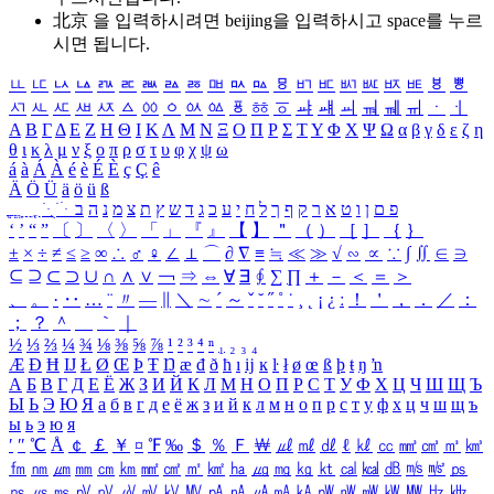
北京 을 입력하시려면
beijing
을 입력하시고 space를 누르
시면 됩니다.
ㅥ
ㅦ
ㅧ
ㅨ
ㅩ
ㅪ
ㅫ
ㅬ
ㅭ
ㅮ
ㅯ
ㅰ
ㅱ
ㅲ
ㅳ
ㅴ
ㅵ
ㅶ
ㅷ
ㅸ
ㅹ
ㅺ
ㅻ
ㅼ
ㅽ
ㅾ
ㅿ
ㆀ
ㆁ
ㆂ
ㆃ
ㆄ
ㆅ
ㆆ
ㆇ
ㆈ
ㆉ
ㆊ
ㆋ
ㆌ
ㆍ
ㆎ
Α
Β
Γ
Δ
Ε
Ζ
Η
Θ
Ι
Κ
Λ
Μ
Ν
Ξ
Ο
Π
Ρ
Σ
Τ
Υ
Φ
Χ
Ψ
Ω
α
β
γ
δ
ε
ζ
η
θ
ι
κ
λ
μ
ν
ξ
ο
π
ρ
σ
τ
υ
φ
χ
ψ
ω
á
à
Á
À
é
è
É
È
ç
Ç
ê
Ä
Ö
Ü
ä
ö
ü
ß
ְ
ֳ
ֲ
ֱ
ָ
ַ
ֵ
ֶ
ִ
ֹ
ּ
ֻ
ׂ
ׁ
ּ
ב
ה
נ
מ
צ
ת
ץ
ש
ד
ג
כ
ע
י
ח
ל
ך
ף
ק
ר
א
ט
ו
ן
ם
פ
‘
’
“
”
〔
〕
〈
〉
「
」
『
』
【
】
＂
（
）
［
］
｛
｝
±
×
÷
≠
≤
≥
∞
∴
♂
♀
∠
⊥
⌒
∂
∇
≡
≒
≪
≫
√
∽
∝
∵
∫
∬
∈
∋
⊆
⊇
⊂
⊃
∪
∩
∧
∨
￢
⇒
⇔
∀
∃
∮
∑
∏
＋
－
＜
＝
＞
、
。
·
‥
…
¨
〃
―
∥
＼
∼
´
～
ˇ
˘
˝
˚
˙
¸
˛
¡
¿
ː
！
＇
，
．
／
：
；
？
＾
＿
｀
｜
½
⅓
⅔
¼
¾
⅛
⅜
⅝
⅞
¹
²
³
⁴
ⁿ
₁
₂
₃
₄
Æ
Ð
Ħ
Ĳ
Ł
Ø
Œ
Þ
Ŧ
Ŋ
æ
đ
ð
ħ
ı
ĳ
ĸ
ŀ
ł
ø
œ
ß
þ
ŧ
ŋ
ŉ
А
Б
В
Г
Д
Е
Ё
Ж
З
И
Й
К
Л
М
Н
О
П
Р
С
Т
У
Ф
Х
Ц
Ч
Ш
Щ
Ъ
Ы
Ь
Э
Ю
Я
а
б
в
г
д
е
ё
ж
з
и
й
к
л
м
н
о
п
р
с
т
у
ф
х
ц
ч
ш
щ
ъ
ы
ь
э
ю
я
′
″
℃
Å
￠
￡
￥
¤
℉
‰
＄
％
Ｆ
￦
㎕
㎖
㎗
ℓ
㎘
㏄
㎣
㎤
㎥
㎦
㎙
㎚
㎛
㎜
㎝
㎞
㎟
㎠
㎡
㎢
㏊
㎍
㎎
㎏
㏏
㎈
㎉
㏈
㎧
㎨
㎰
㎱
㎲
㎳
㎴
㎵
㎶
㎷
㎸
㎹
㎀
㎁
㎂
㎃
㎄
㎺
㎻
㎽
㎾
㎿
㎐
㎑