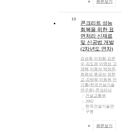
원문보기
10
콘크리트 성능
회복을 위한 표
면처리 신재료
및 신공법 개발
(2차년도 연차)
김성욱
,
이장화
,
김운
수
,
김도겸
,
이명섭
,
고
경택
,
이종석
,
박정준
,
최원성
,
류금성
,
정한
교
,
김방욱
,
이동원
,
안
기홍(한국건설기술
연구원)
,
콘크리닉
건설교통부
2002
한국건설기술연
구원
원문보기