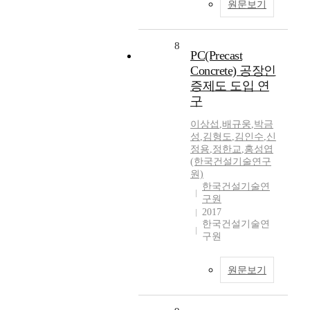
원문보기
8
PC(Precast
Concrete) 공장인
증제도 도입 연
구
이상섭
,
배규웅
,
박금
성
,
김형도
,
김인수
,
신
정용
,
정한교
,
홍성엽
(한국건설기술연구
원)
한국건설기술연
구원
2017
한국건설기술연
구원
원문보기