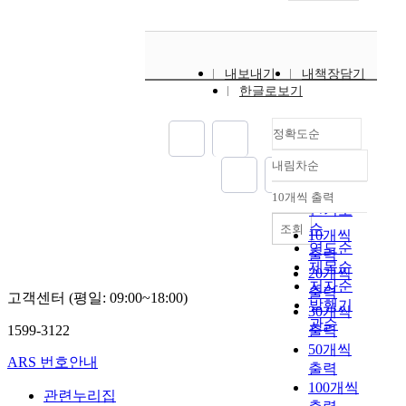
내보내기
내책장담기
한글로보기
정확도순
내림차순
정확도
순
10개씩 출력
내림차순
인기도
순
조회
10개씩
연도순
출력
제목순
20개씩
저자순
출력
고객센터 (평일: 09:00~18:00)
발행기
30개씩
관순
1599-3122
출력
50개씩
ARS 번호안내
출력
100개씩
관련누리집