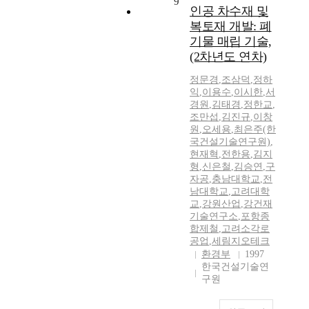
9
인공 차수재 및
복토재 개발: 폐
기물 매립 기술,
(2차년도 연차)
정문경
,
조삼덕
,
정하
익
,
이용수
,
이시한
,
서
경원
,
김태경
,
정한교
,
조만섭
,
김진규
,
이창
원
,
오세용
,
최은주(한
국건설기술연구원)
,
현재혁
,
전한용
,
김지
형
,
신은철
,
김승연
,
구
자공
,
충남대학교
,
전
남대학교
,
고려대학
교
,
강원산업
,
강건재
기술연구소
,
포항종
합제철
,
고려소각로
공업
,
세림지오테크
환경부
1997
한국건설기술연
구원