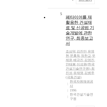
5
폐타이어를 재
활용한 건설재
료 및 신공법 기
술개발에 관한
연구, 최종보고
서
조삼덕
,
김진만
,
유영
현
,
문홍득
,
정한교
,
우
제윤
,
배규진
,
김영진
,
안태봉
,
이성원(한국
건설기술연구원)
,
최
진성
,
유재명
,
김병주
(극동건설)
한국자원재생공
사
1996
한국건설기술연
구원