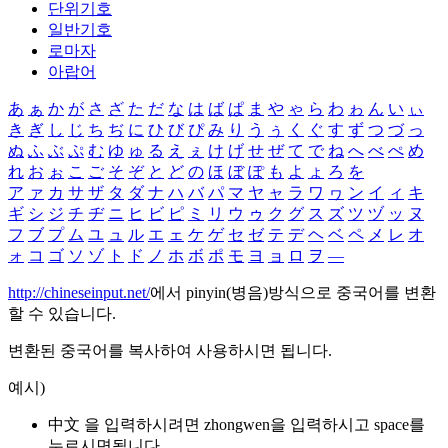
단위기호
일반기호
로마자
아랍어
あ
ぁ
か
が
さ
ざ
た
だ
な
は
ば
ぱ
ま
や
ゃ
ら
わ
ゎ
ん
い
ぃ
き
ぎ
し
じ
ち
ぢ
に
ひ
び
ぴ
み
り
う
ぅ
く
ぐ
す
ず
つ
づ
っ
ぬ
ふ
ぶ
ぷ
む
ゆ
ゅ
る
え
ぇ
け
げ
せ
ぜ
て
で
ね
へ
べ
ぺ
め
れ
お
ぉ
こ
ご
そ
ぞ
と
ど
の
ほ
ぼ
ぽ
も
よ
ょ
ろ
を
ア
ァ
カ
サ
ザ
タ
ダ
ナ
ハ
バ
パ
マ
ヤ
ャ
ラ
ワ
ヮ
ン
イ
ィ
キ
ギ
シ
ジ
チ
ヂ
ニ
ヒ
ビ
ピ
ミ
リ
ウ
ゥ
ク
グ
ス
ズ
ツ
ヅ
ッ
ヌ
フ
ブ
プ
ム
ユ
ュ
ル
エ
ェ
ケ
ゲ
セ
ゼ
テ
デ
ヘ
ベ
ペ
メ
レ
オ
ォ
コ
ゴ
ソ
ゾ
ト
ド
ノ
ホ
ボ
ポ
モ
ヨ
ョ
ロ
ヲ
―
http://chineseinput.net/
에서 pinyin(병음)방식으로 중국어를 변환
할 수 있습니다.
변환된 중국어를 복사하여 사용하시면 됩니다.
예시)
中文 을 입력하시려면
zhongwen
을 입력하시고 space를
누르시면됩니다.