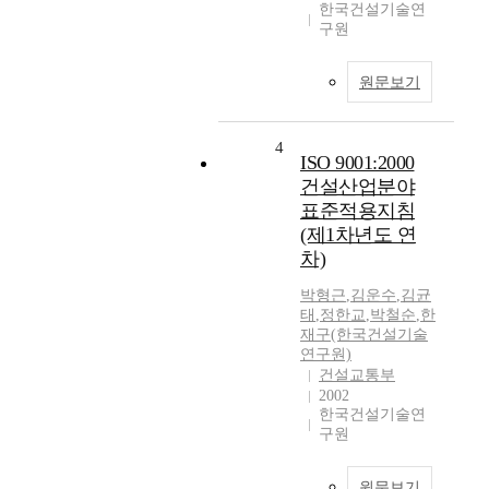
한국건설기술연
구원
원문보기
4
ISO 9001:2000
건설산업분야
표준적용지침
(제1차년도 연
차)
박형근
,
김운수
,
김균
태
,
정한교
,
박철순
,
한
재구(한국건설기술
연구원)
건설교통부
2002
한국건설기술연
구원
원문보기