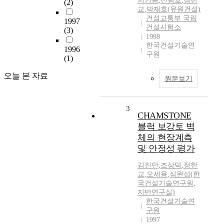
서기동
,
신남호
,
정한
(2)
교
,
박재호(유원건설)
건설교통부 국립
1997
건설시험소
(3)
1998
한국건설기술연
1996
구원
(1)
오늘 본 자료
원문보기
3
CHAMSTONE
블럭 보강토 벽
체의 현장계측
및 안정성 평가
김진만
,
조삼덕
,
정한
교
,
오세용
,
심완섭(한
국건설기술연구원
,
지반연구실)
한국건설기술연
구원
1997