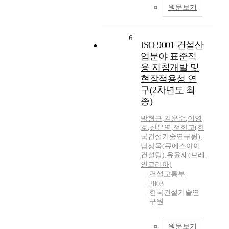
원문보기
6
ISO 9001 건설산
업분야 표준적
용 지침개발 및
현장적용성 연
구(2차년도 최
종)
박형근
,
김운수
,
이영
호
,
신은영
,
정한교(한
국건설기술연구원)
,
남상욱(큐에스아이
컨설팅)
,
유윤재(브레
인코리아)
건설교통부
2003
한국건설기술연
구원
원문보기