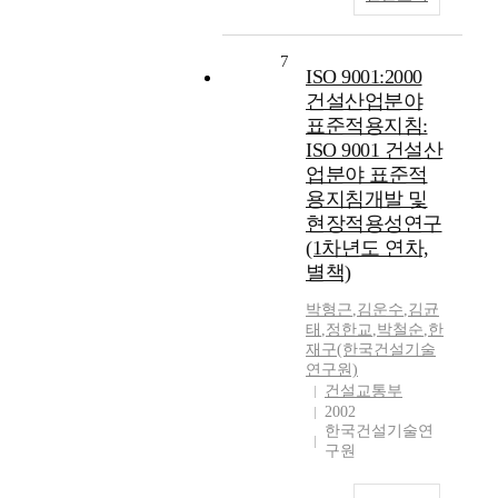
7
ISO 9001:2000
건설산업분야
표준적용지침:
ISO 9001 건설산
업분야 표준적
용지침개발 및
현장적용성연구
(1차년도 연차,
별책)
박형근
,
김운수
,
김균
태
,
정한교
,
박철순
,
한
재구(한국건설기술
연구원)
건설교통부
2002
한국건설기술연
구원