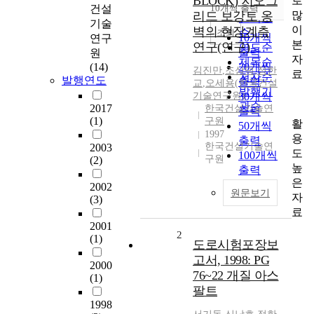
BLOCK) 지오그
로
순
건설
10개씩 출력
내림차순
많
리드 보강토 옹
인기도
기술
이
벽의 현장계측
순
조회
10개씩
연구
본
연구(연구)
연도순
출력
원
자
제목순
(14)
20개씩
김진만
,
조삼덕
,
정한
료
저자순
발행연도
출력
교
,
오세용(한국건설
발행기
기술연구원)
30개씩
관순
2017
한국건설기술연
출력
(1)
구원
활
50개씩
1997
용
출력
한국건설기술연
2003
도
100개씩
구원
(2)
높
출력
은
2002
원문보기
자
(3)
료
2001
2
(1)
도로시험포장보
고서, 1998: PG
2000
76~22 개질 아스
(1)
팔트
1998