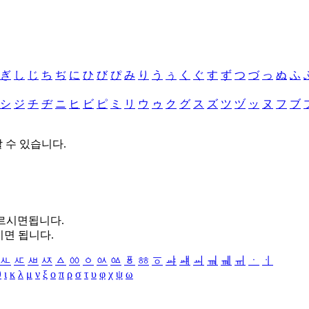
ぎ
し
じ
ち
ぢ
に
ひ
び
ぴ
み
り
う
ぅ
く
ぐ
す
ず
つ
づ
っ
ぬ
ふ
シ
ジ
チ
ヂ
ニ
ヒ
ビ
ピ
ミ
リ
ウ
ゥ
ク
グ
ス
ズ
ツ
ヅ
ッ
ヌ
フ
ブ
할 수 있습니다.
누르시면됩니다.
시면 됩니다.
ㅻ
ㅼ
ㅽ
ㅾ
ㅿ
ㆀ
ㆁ
ㆂ
ㆃ
ㆄ
ㆅ
ㆆ
ㆇ
ㆈ
ㆉ
ㆊ
ㆋ
ㆌ
ㆍ
ㆎ
θ
ι
κ
λ
μ
ν
ξ
ο
π
ρ
σ
τ
υ
φ
χ
ψ
ω