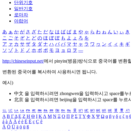
단위기호
일반기호
로마자
아랍어
あ
ぁ
か
が
さ
ざ
た
だ
な
は
ば
ぱ
ま
や
ゃ
ら
わ
ゎ
ん
い
ぃ
き
こ
ご
そ
ぞ
と
ど
の
ほ
ぼ
ぽ
も
よ
ょ
ろ
を
ア
ァ
カ
サ
ザ
タ
ダ
ナ
ハ
バ
パ
マ
ヤ
ャ
ラ
ワ
ヮ
ン
イ
ィ
キ
ギ
ソ
ゾ
ト
ド
ノ
ホ
ボ
ポ
モ
ヨ
ョ
ロ
ヲ
―
http://chineseinput.net/
에서 pinyin(병음)방식으로 중국어를 변환
변환된 중국어를 복사하여 사용하시면 됩니다.
예시)
中文 을 입력하시려면
zhongwen
을 입력하시고 space를
北京 을 입력하시려면
beijing
을 입력하시고 space를 누르
ㅥ
ㅦ
ㅧ
ㅨ
ㅩ
ㅪ
ㅫ
ㅬ
ㅭ
ㅮ
ㅯ
ㅰ
ㅱ
ㅲ
ㅳ
ㅴ
ㅵ
ㅶ
ㅷ
ㅸ
ㅹ
ㅺ
Α
Β
Γ
Δ
Ε
Ζ
Η
Θ
Ι
Κ
Λ
Μ
Ν
Ξ
Ο
Π
Ρ
Σ
Τ
Υ
Φ
Χ
Ψ
Ω
α
β
γ
δ
ε
ζ
η
á
à
Á
À
é
è
É
È
ç
Ç
ê
Ä
Ö
Ü
ä
ö
ü
ß