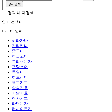
상세검색
결과 내 재검색
인기 검색어
다국어 입력
히라가나
가타카나
중국어
한글고어
그리스문자
프랑스어
독일어
히브리어
괄호기호
학술기호
기술기호
첨자기호
라틴문자
러시아문자