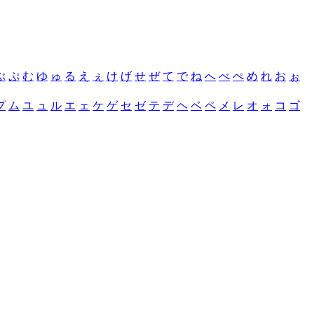
ぶ
ぷ
む
ゆ
ゅ
る
え
ぇ
け
げ
せ
ぜ
て
で
ね
へ
べ
ぺ
め
れ
お
ぉ
プ
ム
ユ
ュ
ル
エ
ェ
ケ
ゲ
セ
ゼ
テ
デ
ヘ
ベ
ペ
メ
レ
オ
ォ
コ
ゴ