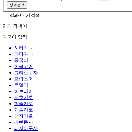
상세검색
결과 내 재검색
인기 검색어
다국어 입력
히라가나
가타카나
중국어
한글고어
그리스문자
프랑스어
독일어
히브리어
괄호기호
학술기호
기술기호
첨자기호
라틴문자
러시아문자