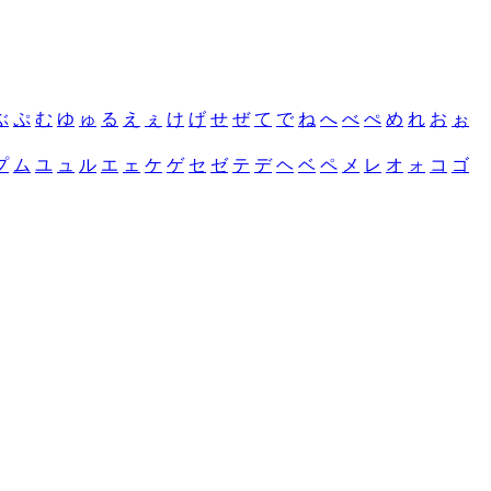
ぶ
ぷ
む
ゆ
ゅ
る
え
ぇ
け
げ
せ
ぜ
て
で
ね
へ
べ
ぺ
め
れ
お
ぉ
プ
ム
ユ
ュ
ル
エ
ェ
ケ
ゲ
セ
ゼ
テ
デ
ヘ
ベ
ペ
メ
レ
オ
ォ
コ
ゴ