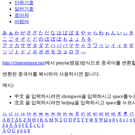
단위기호
일반기호
로마자
아랍어
あ
ぁ
か
が
さ
ざ
た
だ
な
は
ば
ぱ
ま
や
ゃ
ら
わ
ゎ
ん
い
ぃ
き
こ
ご
そ
ぞ
と
ど
の
ほ
ぼ
ぽ
も
よ
ょ
ろ
を
ア
ァ
カ
サ
ザ
タ
ダ
ナ
ハ
バ
パ
マ
ヤ
ャ
ラ
ワ
ヮ
ン
イ
ィ
キ
ギ
ソ
ゾ
ト
ド
ノ
ホ
ボ
ポ
モ
ヨ
ョ
ロ
ヲ
―
http://chineseinput.net/
에서 pinyin(병음)방식으로 중국어를 변환
변환된 중국어를 복사하여 사용하시면 됩니다.
예시)
中文 을 입력하시려면
zhongwen
을 입력하시고 space를
北京 을 입력하시려면
beijing
을 입력하시고 space를 누르
ㅥ
ㅦ
ㅧ
ㅨ
ㅩ
ㅪ
ㅫ
ㅬ
ㅭ
ㅮ
ㅯ
ㅰ
ㅱ
ㅲ
ㅳ
ㅴ
ㅵ
ㅶ
ㅷ
ㅸ
ㅹ
ㅺ
Α
Β
Γ
Δ
Ε
Ζ
Η
Θ
Ι
Κ
Λ
Μ
Ν
Ξ
Ο
Π
Ρ
Σ
Τ
Υ
Φ
Χ
Ψ
Ω
α
β
γ
δ
ε
ζ
η
á
à
Á
À
é
è
É
È
ç
Ç
ê
Ä
Ö
Ü
ä
ö
ü
ß