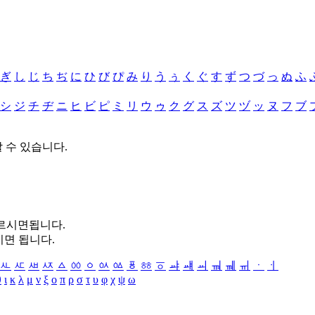
ぎ
し
じ
ち
ぢ
に
ひ
び
ぴ
み
り
う
ぅ
く
ぐ
す
ず
つ
づ
っ
ぬ
ふ
シ
ジ
チ
ヂ
ニ
ヒ
ビ
ピ
ミ
リ
ウ
ゥ
ク
グ
ス
ズ
ツ
ヅ
ッ
ヌ
フ
ブ
할 수 있습니다.
누르시면됩니다.
시면 됩니다.
ㅻ
ㅼ
ㅽ
ㅾ
ㅿ
ㆀ
ㆁ
ㆂ
ㆃ
ㆄ
ㆅ
ㆆ
ㆇ
ㆈ
ㆉ
ㆊ
ㆋ
ㆌ
ㆍ
ㆎ
θ
ι
κ
λ
μ
ν
ξ
ο
π
ρ
σ
τ
υ
φ
χ
ψ
ω