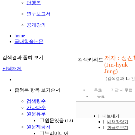
단행본
연구보고서
공개강의
home
국내학술논문
저자 : 정진
검색결과 좁혀 보기
검색키워드
(Jin-hyuk
선택해제
Jung)
(검색결과
13
건
좁혀본 항목 보기순서
무료
기관 내 무료
유료
검색량순
가나다순
원문유무
내보내기
원문있음
(13)
내책장담기
원문제공처
한글로보기
누리미디어