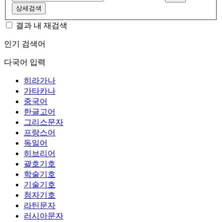
상세검색
결과 내 재검색
인기 검색어
다국어 입력
히라가나
가타카나
중국어
한글고어
그리스문자
프랑스어
독일어
히브리어
괄호기호
학술기호
기술기호
첨자기호
라틴문자
러시아문자