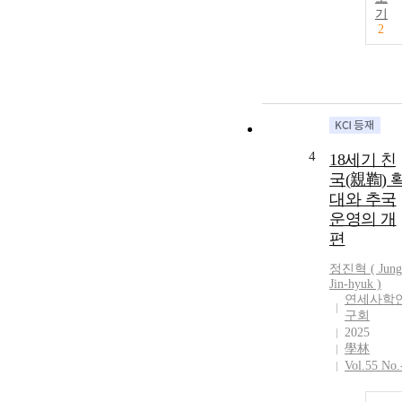
기
2
4
18세기 친
국(親鞫) 
대와 추국
운영의 개
편
정진혁
(
Jung
Jin-hyuk
)
연세사학
구회
2025
學林
Vol.55 No.