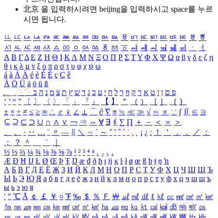
北京 을 입력하시려면
beijing
을 입력하시고 space를 누르
시면 됩니다.
ㅥ
ㅦ
ㅧ
ㅨ
ㅩ
ㅪ
ㅫ
ㅬ
ㅭ
ㅮ
ㅯ
ㅰ
ㅱ
ㅲ
ㅳ
ㅴ
ㅵ
ㅶ
ㅷ
ㅸ
ㅹ
ㅺ
ㅻ
ㅼ
ㅽ
ㅾ
ㅿ
ㆀ
ㆁ
ㆂ
ㆃ
ㆄ
ㆅ
ㆆ
ㆇ
ㆈ
ㆉ
ㆊ
ㆋ
ㆌ
ㆍ
ㆎ
Α
Β
Γ
Δ
Ε
Ζ
Η
Θ
Ι
Κ
Λ
Μ
Ν
Ξ
Ο
Π
Ρ
Σ
Τ
Υ
Φ
Χ
Ψ
Ω
α
β
γ
δ
ε
ζ
η
θ
ι
κ
λ
μ
ν
ξ
ο
π
ρ
σ
τ
υ
φ
χ
ψ
ω
á
à
Á
À
é
è
É
È
ç
Ç
ê
Ä
Ö
Ü
ä
ö
ü
ß
ְ
ֳ
ֲ
ֱ
ָ
ַ
ֵ
ֶ
ִ
ֹ
ּ
ֻ
ׂ
ׁ
ּ
ב
ה
נ
מ
צ
ת
ץ
ש
ד
ג
כ
ע
י
ח
ל
ך
ף
ק
ר
א
ט
ו
ן
ם
פ
‘
’
“
”
〔
〕
〈
〉
「
」
『
』
【
】
＂
（
）
［
］
｛
｝
±
×
÷
≠
≤
≥
∞
∴
♂
♀
∠
⊥
⌒
∂
∇
≡
≒
≪
≫
√
∽
∝
∵
∫
∬
∈
∋
⊆
⊇
⊂
⊃
∪
∩
∧
∨
￢
⇒
⇔
∀
∃
∮
∑
∏
＋
－
＜
＝
＞
、
。
·
‥
…
¨
〃
―
∥
＼
∼
´
～
ˇ
˘
˝
˚
˙
¸
˛
¡
¿
ː
！
＇
，
．
／
：
；
？
＾
＿
｀
｜
½
⅓
⅔
¼
¾
⅛
⅜
⅝
⅞
¹
²
³
⁴
ⁿ
₁
₂
₃
₄
Æ
Ð
Ħ
Ĳ
Ł
Ø
Œ
Þ
Ŧ
Ŋ
æ
đ
ð
ħ
ı
ĳ
ĸ
ŀ
ł
ø
œ
ß
þ
ŧ
ŋ
ŉ
А
Б
В
Г
Д
Е
Ё
Ж
З
И
Й
К
Л
М
Н
О
П
Р
С
Т
У
Ф
Х
Ц
Ч
Ш
Щ
Ъ
Ы
Ь
Э
Ю
Я
а
б
в
г
д
е
ё
ж
з
и
й
к
л
м
н
о
п
р
с
т
у
ф
х
ц
ч
ш
щ
ъ
ы
ь
э
ю
я
′
″
℃
Å
￠
￡
￥
¤
℉
‰
＄
％
Ｆ
￦
㎕
㎖
㎗
ℓ
㎘
㏄
㎣
㎤
㎥
㎦
㎙
㎚
㎛
㎜
㎝
㎞
㎟
㎠
㎡
㎢
㏊
㎍
㎎
㎏
㏏
㎈
㎉
㏈
㎧
㎨
㎰
㎱
㎲
㎳
㎴
㎵
㎶
㎷
㎸
㎹
㎀
㎁
㎂
㎃
㎄
㎺
㎻
㎽
㎾
㎿
㎐
㎑