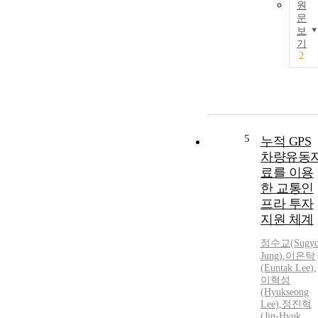
원
문
보
기
2
5
누적 GPS
차량유동
료를 이용
한 교통인
프라 투자
지원 체계
정수교(Sugy
Jung
)
,
이은탁
(Euntak Lee)
,
이혁성
(Hyukseong
Lee)
,
정진혁
(
Jin-Hyuk