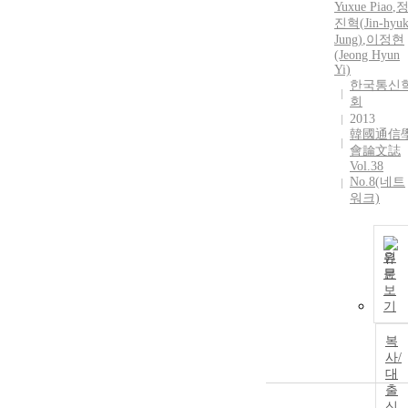
Yuxue Piao
,
진혁
(
Jin-hyu
Jung
)
,
이정현
(Jeong
Hyun
Yi)
한국통신
회
2013
韓國通信
會論文誌
Vol.38
No.8(네트
워크)
원
문
보
기
복
사/
대
출
신