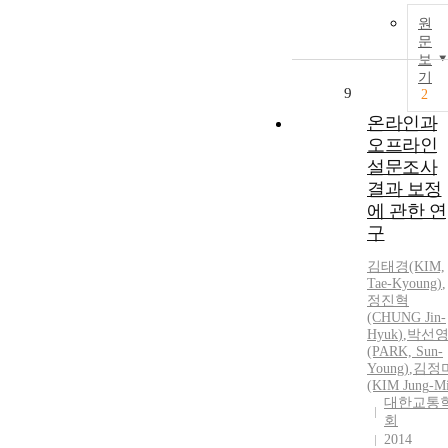
원
문
보
기
9
2
온라인과
오프라인
설문조사
결과 보정
에 관한 연
구
김태경(KIM,
Tae-Kyoung)
,
정진혁
(CHUNG
Jin-
Hyuk
)
,
박선
(PARK, Sun-
Young)
,
김정
(KIM
Jung
-M
대한교통
회
2014