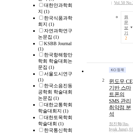
Vol.50 No.
대한안과학회
지
(1)
원
한국식품과학
문
회지
(1)
보
자연과학연구
기
논문집
(1)
2
KSBB Journal
(1)
한국항해항만
학회 학술대회논
문집
(1)
서울도시연구
(1)
2
윈도우 CE
한국소음진동
기반 스마
공학회 학술대회
트폰의
논문집
(1)
SMS 관리
대한교통학회
취약점 분
학술대회지
(1)
석
대한토목학회
학술대회
(1)
정진혁
(
Jin-
hyuk
Jung
)
,
이
한국통신학회