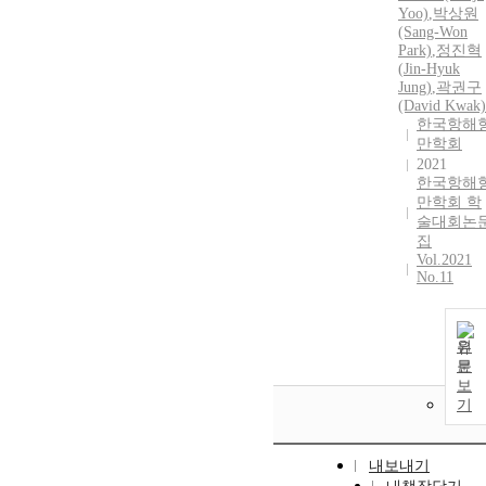
Yoo)
,
박상원
(Sang-Won
Park)
,
정진혁
(
Jin-Hyuk
Jung
)
,
곽권구
(David Kwak)
한국항해
만학회
2021
한국항해
만학회 학
술대회논
집
Vol.2021
No.11
원
문
보
기
내보내기