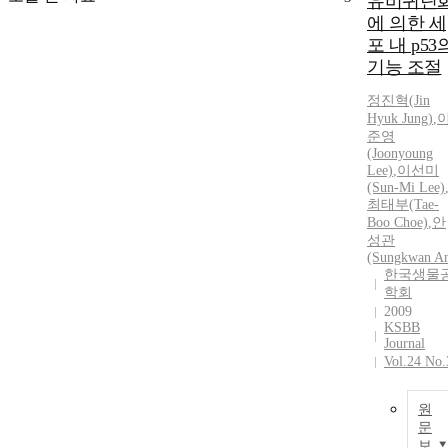
유비퀴틴
에 의한 세
포 내 p53
기능 조절
정진혁
(
Jin
Hyuk
Jung
)
,
준영
(Joonyoung
Lee)
,
이선미
(Sun-Mi Lee)
최태부(Tae-
Boo Choe)
,
안
성관
(Sungkwan A
한국생물
학회
2009
KSBB
Journal
Vol.24 No.
원
문
보