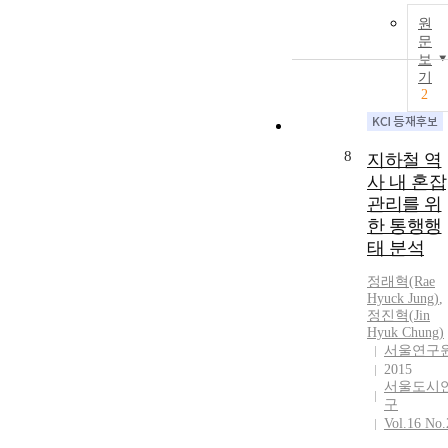
원
문
보
기
2
8
지하철 역
사 내 혼잡
관리를 위
한 통행행
태 분석
정래혁(Rae
Hyuck
Jung
)
,
정진혁
(
Jin
Hyuk
Chung)
서울연구
2015
서울도시
구
Vol.16 No.