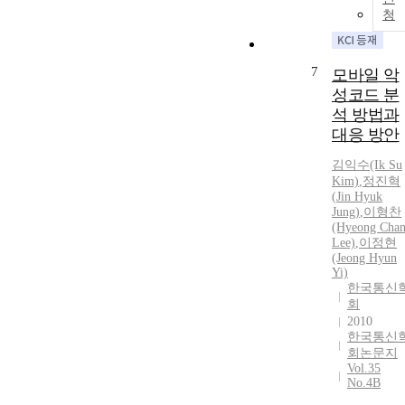
청
7
모바일 악
성코드 분
석 방법과
대응 방안
김익수(Ik Su
Kim)
,
정진혁
(
Jin
Hyuk
Jung
)
,
이형찬
(Hyeong Cha
Lee)
,
이정현
(Jeong
Hyun
Yi)
한국통신
회
2010
한국통신
회논문지
Vol.35
No.4B