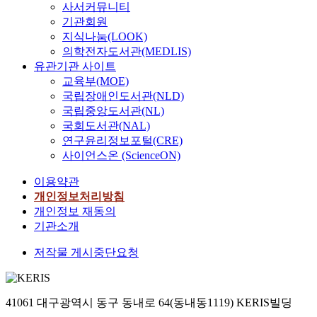
사서커뮤니티
기관회원
지식나눔(LOOK)
의학전자도서관(MEDLIS)
유관기관 사이트
교육부(MOE)
국립장애인도서관(NLD)
국립중앙도서관(NL)
국회도서관(NAL)
연구윤리정보포털(CRE)
사이언스온 (ScienceON)
이용약관
개인정보처리방침
개인정보 재동의
기관소개
저작물 게시중단요청
41061 대구광역시 동구 동내로 64(동내동1119) KERIS빌딩