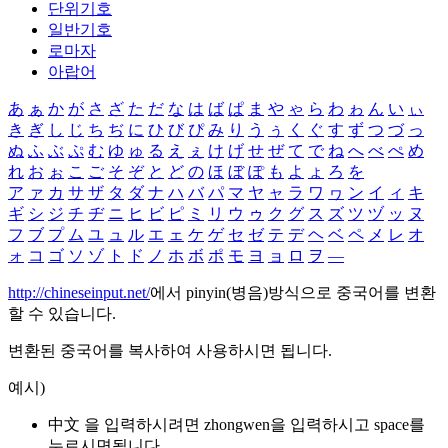
단위기호
일반기호
로마자
아랍어
あ
ぁ
か
が
さ
ざ
た
だ
な
は
ば
ぱ
ま
や
ゃ
ら
わ
ゎ
ん
い
ぃ
き
ぎ
し
じ
ち
ぢ
に
ひ
び
ぴ
み
り
う
ぅ
く
ぐ
す
ず
つ
づ
っ
ぬ
ふ
ぶ
ぷ
む
ゆ
ゅ
る
え
ぇ
け
げ
せ
ぜ
て
で
ね
へ
べ
ぺ
め
れ
お
ぉ
こ
ご
そ
ぞ
と
ど
の
ほ
ぼ
ぽ
も
よ
ょ
ろ
を
ア
ァ
カ
サ
ザ
タ
ダ
ナ
ハ
バ
パ
マ
ヤ
ャ
ラ
ワ
ヮ
ン
イ
ィ
キ
ギ
シ
ジ
チ
ヂ
ニ
ヒ
ビ
ピ
ミ
リ
ウ
ゥ
ク
グ
ス
ズ
ツ
ヅ
ッ
ヌ
フ
ブ
プ
ム
ユ
ュ
ル
エ
ェ
ケ
ゲ
セ
ゼ
テ
デ
ヘ
ベ
ペ
メ
レ
オ
ォ
コ
ゴ
ソ
ゾ
ト
ド
ノ
ホ
ボ
ポ
モ
ヨ
ョ
ロ
ヲ
―
http://chineseinput.net/
에서 pinyin(병음)방식으로 중국어를 변환
할 수 있습니다.
변환된 중국어를 복사하여 사용하시면 됩니다.
예시)
中文 을 입력하시려면
zhongwen
을 입력하시고 space를
누르시면됩니다.