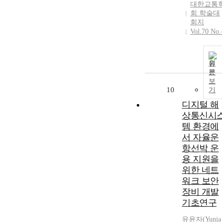
대한교통
회 학술대
회지
Vol.70 No.
원
문
보
10
기
디지털 해
상통신시
템 환경에
서 자율운
항선박 운
용 지원을
위한 네트
워크 보안
장비 개발
기초연구
유윤자(Yunja