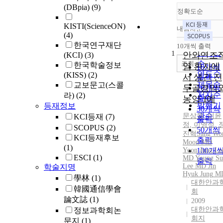
(DBpia)
(9)
정확도순
KISTI(ScienceON)
내림차순
정확도
(4)
순
한국연구재단
10개씩 출력
내림차
인기도
1
안와연조
(KCI)
(3)
순
조회
한국학술정보
염 환자에
10개씩
연도순
(KISS)
(2)
서 생긴 전
출력
제목순
교보문고(스콜
두골경막
20개씩
저자순
라)
(2)
농양 1예
출력
발행기
등재정보
30개씩
관순
문상원, 이윤
KCI등재
(7)
출력
정, 이영석,
SCOPUS
(2)
50개씩
진혁
Sang Wo
KCI등재후보
출력
Moon MD
(1)
Yoon
100개
Jung
Le
ESCI
(1)
MD Young Su
출력
Lee MD
Jin
학술지명
Hyuk
Jung
M
學林
(1)
대한안과
韓國通信學會
회
論文誌
(1)
2009
대한안과
정보과학회논
회지
문지
(1)