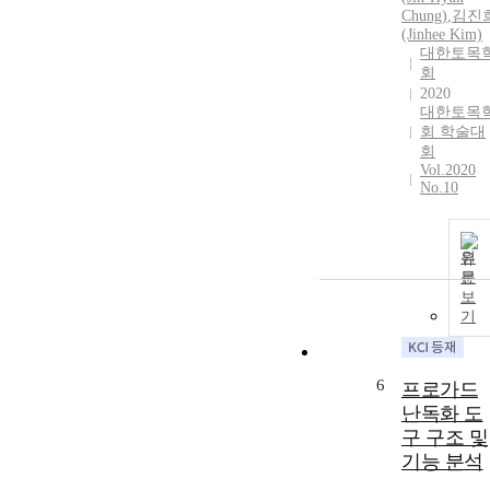
Chung)
,
김진
(Jinhee Kim)
대한토목
회
2020
대한토목
회 학술대
회
Vol.2020
No.10
원
문
보
기
6
프로가드
난독화 도
구 구조 및
기능 분석