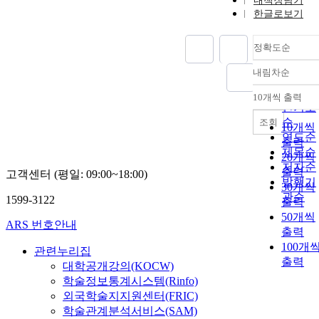
내책장담기
한글로보기
정확도순
내림차순
정확도
순
10개씩 출력
내림차
인기도
순
조회
10개씩
연도순
출력
제목순
20개씩
저자순
출력
고객센터 (평일: 09:00~18:00)
발행기
30개씩
관순
1599-3122
출력
50개씩
ARS 번호안내
출력
100개
관련누리집
출력
대학공개강의(KOCW)
학술정보통계시스템(Rinfo)
외국학술지지원센터(FRIC)
학술관계분석서비스(SAM)