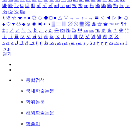
㎒
㎓
㎔
Ω
㏀
㏁
㎊
㎋
㎌
㏖
㏅
㎭
㎮
㎯
㏛
㎩
㎪
㎫
㎬
㏝
㏐
㏓
㏃
㏉
㏜
㏆
§
※
☆
★
○
●
◎
◇
◆
□
■
△
▽
→
←
↑
↓
↔
〓
◁
◀
▷
▶
♤
♠
♡
♥
♧
♣
⊙
◈
▣
◐
◑
▒
▤
▥
▨
▧
▦
▩
♨
☏
☎
☜
☞
¶
†
‡
↕
↗
↙
↖
↘
♭
♩
♪
♬
㉿
㈜
№
㏇
™
㏂
㏘
℡
＃
＆
＊
＠
ª
º
ⅰ
ⅱ
ⅲ
ⅳ
ⅴ
ⅵ
ⅶ
ⅷ
ⅸ
ⅹ
Ⅰ
Ⅱ
Ⅲ
Ⅳ
Ⅴ
Ⅵ
Ⅶ
Ⅷ
Ⅸ
Ⅹ
ا
ب
ت
ث
ج
ح
خ
د
ذ
ر
ز
س
ش
ص
ض
ط
ظ
ع
غ
ف
ق
ک
ل
م
ن
ه
و
ی
닫기
통합검색
국내학술논문
학위논문
해외학술논문
학술지