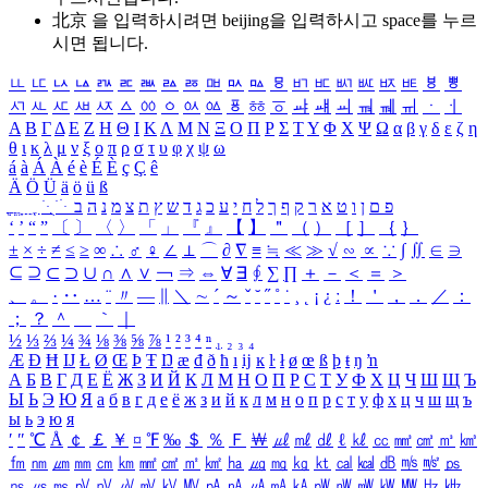
北京 을 입력하시려면
beijing
을 입력하시고 space를 누르
시면 됩니다.
ㅥ
ㅦ
ㅧ
ㅨ
ㅩ
ㅪ
ㅫ
ㅬ
ㅭ
ㅮ
ㅯ
ㅰ
ㅱ
ㅲ
ㅳ
ㅴ
ㅵ
ㅶ
ㅷ
ㅸ
ㅹ
ㅺ
ㅻ
ㅼ
ㅽ
ㅾ
ㅿ
ㆀ
ㆁ
ㆂ
ㆃ
ㆄ
ㆅ
ㆆ
ㆇ
ㆈ
ㆉ
ㆊ
ㆋ
ㆌ
ㆍ
ㆎ
Α
Β
Γ
Δ
Ε
Ζ
Η
Θ
Ι
Κ
Λ
Μ
Ν
Ξ
Ο
Π
Ρ
Σ
Τ
Υ
Φ
Χ
Ψ
Ω
α
β
γ
δ
ε
ζ
η
θ
ι
κ
λ
μ
ν
ξ
ο
π
ρ
σ
τ
υ
φ
χ
ψ
ω
á
à
Á
À
é
è
É
È
ç
Ç
ê
Ä
Ö
Ü
ä
ö
ü
ß
ְ
ֳ
ֲ
ֱ
ָ
ַ
ֵ
ֶ
ִ
ֹ
ּ
ֻ
ׂ
ׁ
ּ
ב
ה
נ
מ
צ
ת
ץ
ש
ד
ג
כ
ע
י
ח
ל
ך
ף
ק
ר
א
ט
ו
ן
ם
פ
‘
’
“
”
〔
〕
〈
〉
「
」
『
』
【
】
＂
（
）
［
］
｛
｝
±
×
÷
≠
≤
≥
∞
∴
♂
♀
∠
⊥
⌒
∂
∇
≡
≒
≪
≫
√
∽
∝
∵
∫
∬
∈
∋
⊆
⊇
⊂
⊃
∪
∩
∧
∨
￢
⇒
⇔
∀
∃
∮
∑
∏
＋
－
＜
＝
＞
、
。
·
‥
…
¨
〃
―
∥
＼
∼
´
～
ˇ
˘
˝
˚
˙
¸
˛
¡
¿
ː
！
＇
，
．
／
：
；
？
＾
＿
｀
｜
½
⅓
⅔
¼
¾
⅛
⅜
⅝
⅞
¹
²
³
⁴
ⁿ
₁
₂
₃
₄
Æ
Ð
Ħ
Ĳ
Ł
Ø
Œ
Þ
Ŧ
Ŋ
æ
đ
ð
ħ
ı
ĳ
ĸ
ŀ
ł
ø
œ
ß
þ
ŧ
ŋ
ŉ
А
Б
В
Г
Д
Е
Ё
Ж
З
И
Й
К
Л
М
Н
О
П
Р
С
Т
У
Ф
Х
Ц
Ч
Ш
Щ
Ъ
Ы
Ь
Э
Ю
Я
а
б
в
г
д
е
ё
ж
з
и
й
к
л
м
н
о
п
р
с
т
у
ф
х
ц
ч
ш
щ
ъ
ы
ь
э
ю
я
′
″
℃
Å
￠
￡
￥
¤
℉
‰
＄
％
Ｆ
￦
㎕
㎖
㎗
ℓ
㎘
㏄
㎣
㎤
㎥
㎦
㎙
㎚
㎛
㎜
㎝
㎞
㎟
㎠
㎡
㎢
㏊
㎍
㎎
㎏
㏏
㎈
㎉
㏈
㎧
㎨
㎰
㎱
㎲
㎳
㎴
㎵
㎶
㎷
㎸
㎹
㎀
㎁
㎂
㎃
㎄
㎺
㎻
㎽
㎾
㎿
㎐
㎑