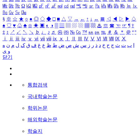
㎒
㎓
㎔
Ω
㏀
㏁
㎊
㎋
㎌
㏖
㏅
㎭
㎮
㎯
㏛
㎩
㎪
㎫
㎬
㏝
㏐
㏓
㏃
㏉
㏜
㏆
§
※
☆
★
○
●
◎
◇
◆
□
■
△
▽
→
←
↑
↓
↔
〓
◁
◀
▷
▶
♤
♠
♡
♥
♧
♣
⊙
◈
▣
◐
◑
▒
▤
▥
▨
▧
▦
▩
♨
☏
☎
☜
☞
¶
†
‡
↕
↗
↙
↖
↘
♭
♩
♪
♬
㉿
㈜
№
㏇
™
㏂
㏘
℡
＃
＆
＊
＠
ª
º
ⅰ
ⅱ
ⅲ
ⅳ
ⅴ
ⅵ
ⅶ
ⅷ
ⅸ
ⅹ
Ⅰ
Ⅱ
Ⅲ
Ⅳ
Ⅴ
Ⅵ
Ⅶ
Ⅷ
Ⅸ
Ⅹ
ا
ب
ت
ث
ج
ح
خ
د
ذ
ر
ز
س
ش
ص
ض
ط
ظ
ع
غ
ف
ق
ک
ل
م
ن
ه
و
ی
닫기
통합검색
국내학술논문
학위논문
해외학술논문
학술지