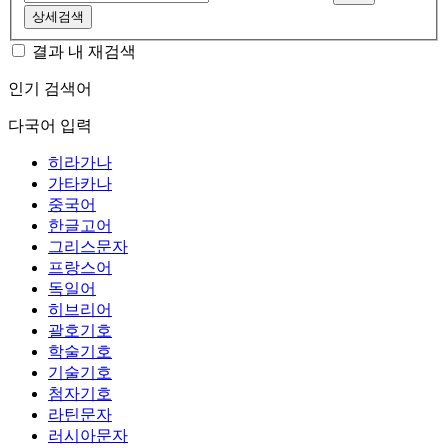
상세검색
결과 내 재검색
인기 검색어
다국어 입력
히라가나
가타카나
중국어
한글고어
그리스문자
프랑스어
독일어
히브리어
괄호기호
학술기호
기술기호
첨자기호
라틴문자
러시아문자