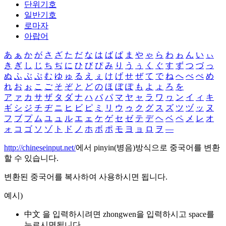
단위기호
일반기호
로마자
아랍어
あ
ぁ
か
が
さ
ざ
た
だ
な
は
ば
ぱ
ま
や
ゃ
ら
わ
ゎ
ん
い
ぃ
き
ぎ
し
じ
ち
ぢ
に
ひ
び
ぴ
み
り
う
ぅ
く
ぐ
す
ず
つ
づ
っ
ぬ
ふ
ぶ
ぷ
む
ゆ
ゅ
る
え
ぇ
け
げ
せ
ぜ
て
で
ね
へ
べ
ぺ
め
れ
お
ぉ
こ
ご
そ
ぞ
と
ど
の
ほ
ぼ
ぽ
も
よ
ょ
ろ
を
ア
ァ
カ
サ
ザ
タ
ダ
ナ
ハ
バ
パ
マ
ヤ
ャ
ラ
ワ
ヮ
ン
イ
ィ
キ
ギ
シ
ジ
チ
ヂ
ニ
ヒ
ビ
ピ
ミ
リ
ウ
ゥ
ク
グ
ス
ズ
ツ
ヅ
ッ
ヌ
フ
ブ
プ
ム
ユ
ュ
ル
エ
ェ
ケ
ゲ
セ
ゼ
テ
デ
ヘ
ベ
ペ
メ
レ
オ
ォ
コ
ゴ
ソ
ゾ
ト
ド
ノ
ホ
ボ
ポ
モ
ヨ
ョ
ロ
ヲ
―
http://chineseinput.net/
에서 pinyin(병음)방식으로 중국어를 변환
할 수 있습니다.
변환된 중국어를 복사하여 사용하시면 됩니다.
예시)
中文 을 입력하시려면
zhongwen
을 입력하시고 space를
누르시면됩니다.