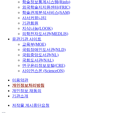
학술정보통계시스템(Rinfo)
외국학술지지원센터(FRIC)
학술관계분석서비스(SAM)
사서커뮤니티
기관회원
지식나눔(LOOK)
의학전자도서관(MEDLIS)
유관기관 사이트
교육부(MOE)
국립장애인도서관(NLD)
국립중앙도서관(NL)
국회도서관(NAL)
연구윤리정보포털(CRE)
사이언스온 (ScienceON)
이용약관
개인정보처리방침
개인정보 재동의
기관소개
저작물 게시중단요청