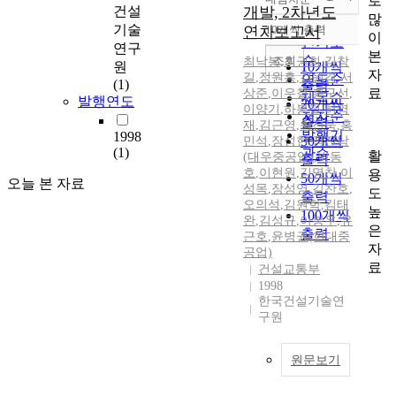
로
정확도
건설
개발, 2차년도
많
순
기술
연차보고서
10개씩 출력
내림차순
이
인기도
연구
본
순
조회
최낙봉
,
최권희
,
김창
원
10개씩
자
길
,
정원홍
,
김원경
,
서
연도순
(1)
출력
료
상준
,
이우철
,
홍구선
,
제목순
발행연도
20개씩
이양기
,
하봉철
,
허영
저자순
출력
재
,
김근영
,
최진욱
,
홍
발행기
1998
30개씩
민석
,
장성현
,
정진남
(1)
관순
활
(대우중공업)
,
박동
출력
호
,
이현원
,
김명찬
,
이
용
50개씩
오늘 본 자료
성목
,
장성영
,
김찬호
,
도
출력
오의석
,
김원학
,
김태
높
100개씩
완
,
김성규
,
이봉우
,
유
은
출력
근호
,
윤병권(현대중
자
공업)
료
건설교통부
1998
한국건설기술연
구원
원문보기