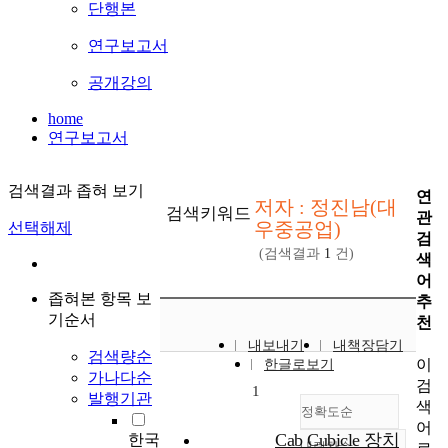
단행본
연구보고서
공개강의
home
연구보고서
검색결과 좁혀 보기
연
저자 : 정진남(대
검색키워드
관
우중공업)
선택해제
검
(검색결과
1
건)
색
어
좁혀본 항목 보
추
기순서
천
내보내기
내책장담기
검색량순
이
한글로보기
가나다순
검
1
발행기관
색
정확도순
어
Cab Cubicle 장치
한국
내림차순