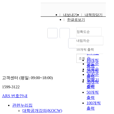
내보내기
내책장담기
한글로보기
정확도순
내림차순
정확도
순
10개씩 출력
내림차순
인기도
순
조회
10개씩
연도순
출력
제목순
20개씩
저자순
출력
고객센터 (평일: 09:00~18:00)
발행기
30개씩
관순
1599-3122
출력
50개씩
ARS 번호안내
출력
100개씩
관련누리집
출력
대학공개강의(KOCW)