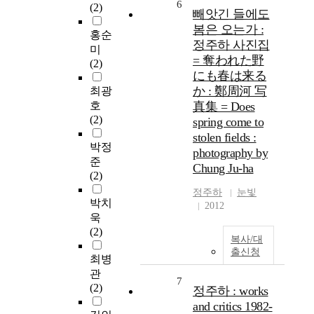
6
(2)
빼앗긴 들에도
봄은 오는가 :
홍순
정주하 사진집
미
= 奪われた野
(2)
にも春は来る
か : 鄭周河 写
최광
호
真集 = Does
(2)
spring come to
stolen fields :
박정
photography by
준
Chung Ju-ha
(2)
정주하
눈빛
박치
2012
욱
(2)
복사/대
출신청
최병
관
7
(2)
정주하 : works
and critics 1982-