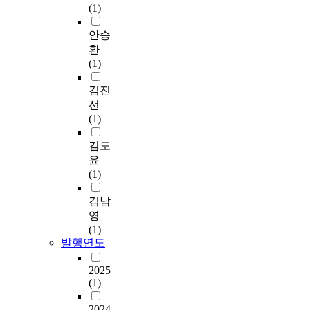
(1)
안승
환
(1)
김진
선
(1)
김도
윤
(1)
김남
영
(1)
발행연도
2025
(1)
2024