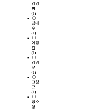
김영
환
(1)
김대
수
(1)
이정
진
(1)
김명
운
(1)
고창
균
(1)
정소
영