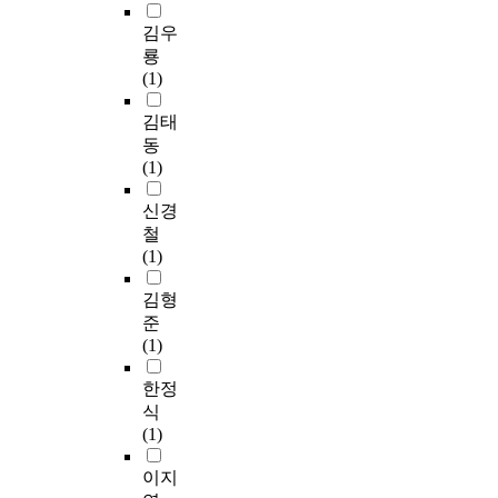
김우
룡
(1)
김태
동
(1)
신경
철
(1)
김형
준
(1)
한정
식
(1)
이지