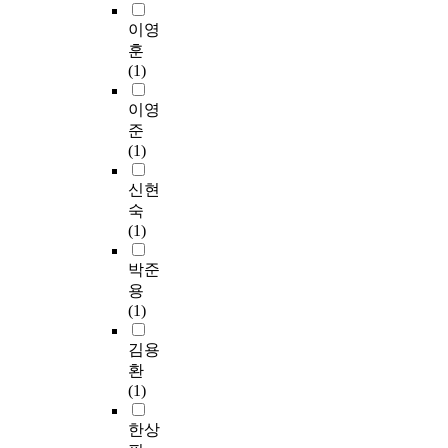
이영
훈
(1)
이영
준
(1)
신현
숙
(1)
박준
용
(1)
김용
환
(1)
한상