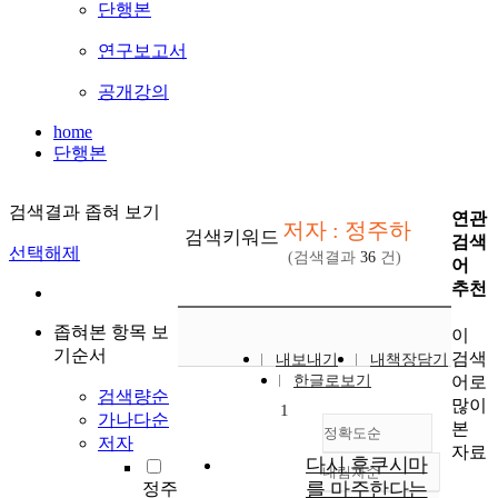
단행본
연구보고서
공개강의
home
단행본
검색결과 좁혀 보기
연관
저자 : 정주하
검색키워드
검색
선택해제
(검색결과
36
건)
어
추천
좁혀본 항목 보
이
기순서
검색
내보내기
내책장담기
어로
한글로보기
검색량순
많이
1
가나다순
본
정확도순
저자
자료
다시 후쿠시마
내림차순
정확도
를 마주한다는
정주