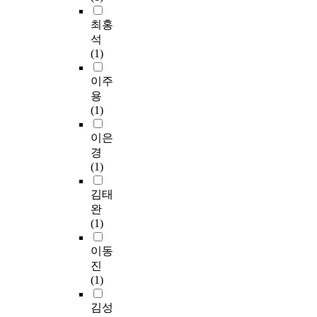
최홍
석
(1)
이주
용
(1)
이은
경
(1)
김태
완
(1)
이동
진
(1)
김성