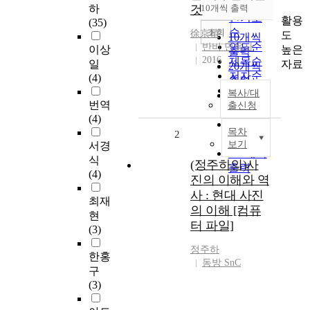
순
하
것
10개씩 출력
내림차순
인기도
활용
(35)
순
조회
徐京植
도
10개씩
연도순
반비 민음사
높은
이상
출력
2016
제목순
자료
일
20개씩
저자순
(4)
출력
발행기
복사/대
30개씩
번역
관순
출신청
출력
(4)
50개씩
목차
2
출력
보기
서경
100개씩
식
(정주하의)사
출력
(4)
진의 이해와 역
사 : 현대 사진
최재
의 이해 [컴퓨
현
터 파일]
(3)
정주하
한홍
동방 SnC
구
(3)