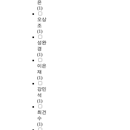
은
(1)
오상
조
(1)
성완
경
(1)
이은
재
(1)
강민
석
(1)
최건
수
(1)