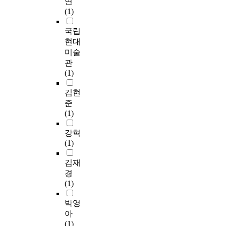
연
(1)
국립
현대
미술
관
(1)
김현
준
(1)
강혁
(1)
김재
경
(1)
박영
아
(1)