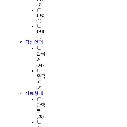
(3)
1995
(1)
1938
(1)
작성언어
한국
어
(34)
중국
어
(2)
자료형태
단행
본
(29)