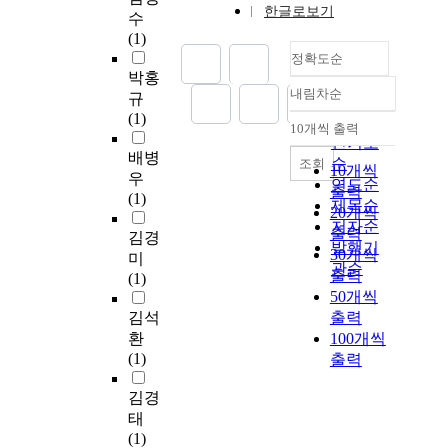
한글로보기
수
(1)
정확도순
박홍
내림차순
규
정확도
(1)
순
10개씩 출력
내림차순
인기도
배병
순
조회
10개씩
우
연도순
출력
(1)
제목순
20개씩
저자순
출력
김경
발행기
30개씩
미
관순
출력
(1)
50개씩
김석
출력
환
100개씩
(1)
출력
김경
태
(1)