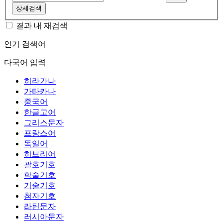
상세검색
결과 내 재검색
인기 검색어
다국어 입력
히라가나
가타카나
중국어
한글고어
그리스문자
프랑스어
독일어
히브리어
괄호기호
학술기호
기술기호
첨자기호
라틴문자
러시아문자