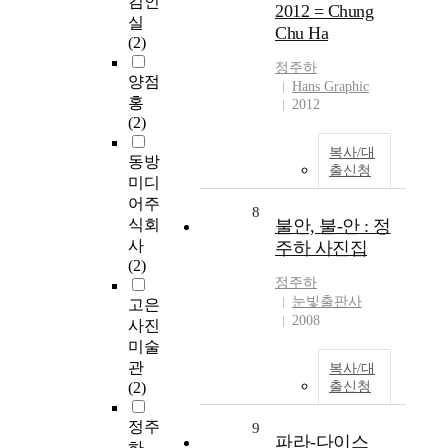
김인
2012 = Chung
실
Chu Ha
(2)
정주하
양점
Hans Graphic
홍
2012
(2)
복사/대
동방
출신청
미디
어주
8
식회
불안, 불-안 : 정
사
주하 사진집
(2)
정주하
눈빛출판사
고은
2008
사진
미술
관
복사/대
(2)
출신청
정주
9
파라-다이스
하