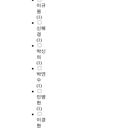
이규
원
(1)
신혜
경
(1)
박신
의
(1)
박연
수
(1)
민병
헌
(1)
이경
현