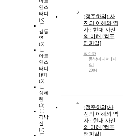
아트
앤스
3
터디
(정주하의) 사
(3)
진의 이해와 역
사 : 현대 사진
강동
의 이해 [컴퓨
연
터파일]
(3)
정주하
아트
동방미디어 [제
앤스
작]
터디
2004
[편]
(3)
성혜
련
4
(3)
(정주하의)사
진의 이해와 역
김남
사 : 현대 사진
진
의 이해 [컴퓨
(2)
터파일]