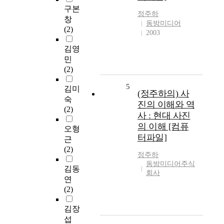
구본
정주하
창
동방미디어
(2)
2003
김영
민
(2)
5
김미
(정주하의) 사
숙
진의 이해와 역
(2)
사 : 현대 사진
의 이해 [컴퓨
오형
터파일]
근
(2)
정주하
동방미디어주식
김동
회사
연
(2)
김장
섭