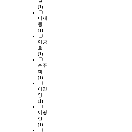
필
(1)
이재
룡
(1)
이광
호
(1)
손주
희
(1)
이민
영
(1)
이영
란
(1)