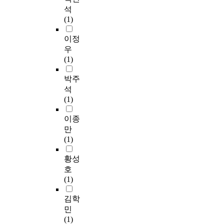
석
(1)
이정
우
(1)
박주
석
(1)
이종
만
(1)
황성
호
(1)
김학
민
(1)