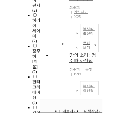
편저
정주하
(2)
연립서가
2025
히라
이
복사/대
세이
출신청
미
(2)
목차
10
보기
정주
땅의 소리 : 정
하
주하 사진집
[지
음]
정주하
눈빛
(2)
1999
판타
복사/대
크리
출신청
에이
션
(2)
내보내기
내책장담기
김정