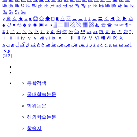
㎒
㎓
㎔
Ω
㏀
㏁
㎊
㎋
㎌
㏖
㏅
㎭
㎮
㎯
㏛
㎩
㎪
㎫
㎬
㏝
㏐
㏓
㏃
㏉
㏜
㏆
§
※
☆
★
○
●
◎
◇
◆
□
■
△
▽
→
←
↑
↓
↔
〓
◁
◀
▷
▶
♤
♠
♡
♥
♧
♣
⊙
◈
▣
◐
◑
▒
▤
▥
▨
▧
▦
▩
♨
☏
☎
☜
☞
¶
†
‡
↕
↗
↙
↖
↘
♭
♩
♪
♬
㉿
㈜
№
㏇
™
㏂
㏘
℡
＃
＆
＊
＠
ª
º
ⅰ
ⅱ
ⅲ
ⅳ
ⅴ
ⅵ
ⅶ
ⅷ
ⅸ
ⅹ
Ⅰ
Ⅱ
Ⅲ
Ⅳ
Ⅴ
Ⅵ
Ⅶ
Ⅷ
Ⅸ
Ⅹ
ا
ب
ت
ث
ج
ح
خ
د
ذ
ر
ز
س
ش
ص
ض
ط
ظ
ع
غ
ف
ق
ک
ل
م
ن
ه
و
ی
닫기
통합검색
국내학술논문
학위논문
해외학술논문
학술지