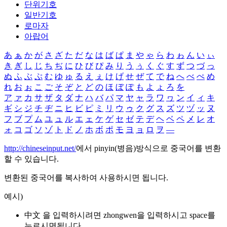
단위기호
일반기호
로마자
아랍어
あ
ぁ
か
が
さ
ざ
た
だ
な
は
ば
ぱ
ま
や
ゃ
ら
わ
ゎ
ん
い
ぃ
き
ぎ
し
じ
ち
ぢ
に
ひ
び
ぴ
み
り
う
ぅ
く
ぐ
す
ず
つ
づ
っ
ぬ
ふ
ぶ
ぷ
む
ゆ
ゅ
る
え
ぇ
け
げ
せ
ぜ
て
で
ね
へ
べ
ぺ
め
れ
お
ぉ
こ
ご
そ
ぞ
と
ど
の
ほ
ぼ
ぽ
も
よ
ょ
ろ
を
ア
ァ
カ
サ
ザ
タ
ダ
ナ
ハ
バ
パ
マ
ヤ
ャ
ラ
ワ
ヮ
ン
イ
ィ
キ
ギ
シ
ジ
チ
ヂ
ニ
ヒ
ビ
ピ
ミ
リ
ウ
ゥ
ク
グ
ス
ズ
ツ
ヅ
ッ
ヌ
フ
ブ
プ
ム
ユ
ュ
ル
エ
ェ
ケ
ゲ
セ
ゼ
テ
デ
ヘ
ベ
ペ
メ
レ
オ
ォ
コ
ゴ
ソ
ゾ
ト
ド
ノ
ホ
ボ
ポ
モ
ヨ
ョ
ロ
ヲ
―
http://chineseinput.net/
에서 pinyin(병음)방식으로 중국어를 변환
할 수 있습니다.
변환된 중국어를 복사하여 사용하시면 됩니다.
예시)
中文 을 입력하시려면
zhongwen
을 입력하시고 space를
누르시면됩니다.