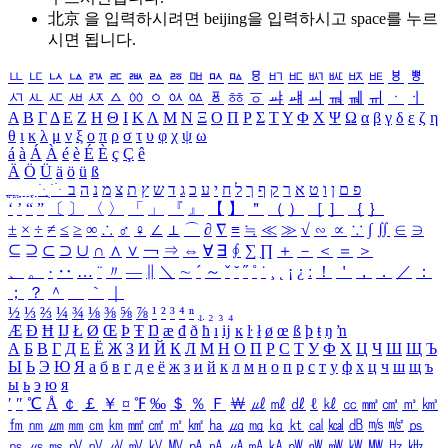
北京 을 입력하시려면
beijing
을 입력하시고 space를 누르
시면 됩니다.
ㅥ
ㅦ
ㅧ
ㅨ
ㅩ
ㅪ
ㅫ
ㅬ
ㅭ
ㅮ
ㅯ
ㅰ
ㅱ
ㅲ
ㅳ
ㅴ
ㅵ
ㅶ
ㅷ
ㅸ
ㅹ
ㅺ
ㅻ
ㅼ
ㅽ
ㅾ
ㅿ
ㆀ
ㆁ
ㆂ
ㆃ
ㆄ
ㆅ
ㆆ
ㆇ
ㆈ
ㆉ
ㆊ
ㆋ
ㆌ
ㆍ
ㆎ
Α
Β
Γ
Δ
Ε
Ζ
Η
Θ
Ι
Κ
Λ
Μ
Ν
Ξ
Ο
Π
Ρ
Σ
Τ
Υ
Φ
Χ
Ψ
Ω
α
β
γ
δ
ε
ζ
η
θ
ι
κ
λ
μ
ν
ξ
ο
π
ρ
σ
τ
υ
φ
χ
ψ
ω
á
à
Á
À
é
è
É
È
ç
Ç
ê
Ä
Ö
Ü
ä
ö
ü
ß
ְ
ֳ
ֲ
ֱ
ָ
ַ
ֵ
ֶ
ִ
ֹ
ּ
ֻ
ׂ
ׁ
ּ
ב
ה
נ
מ
צ
ת
ץ
ש
ד
ג
כ
ע
י
ח
ל
ך
ף
ק
ר
א
ט
ו
ן
ם
פ
‘
’
“
”
〔
〕
〈
〉
「
」
『
』
【
】
＂
（
）
［
］
｛
｝
±
×
÷
≠
≤
≥
∞
∴
♂
♀
∠
⊥
⌒
∂
∇
≡
≒
≪
≫
√
∽
∝
∵
∫
∬
∈
∋
⊆
⊇
⊂
⊃
∪
∩
∧
∨
￢
⇒
⇔
∀
∃
∮
∑
∏
＋
－
＜
＝
＞
、
。
·
‥
…
¨
〃
―
∥
＼
∼
´
～
ˇ
˘
˝
˚
˙
¸
˛
¡
¿
ː
！
＇
，
．
／
：
；
？
＾
＿
｀
｜
½
⅓
⅔
¼
¾
⅛
⅜
⅝
⅞
¹
²
³
⁴
ⁿ
₁
₂
₃
₄
Æ
Ð
Ħ
Ĳ
Ł
Ø
Œ
Þ
Ŧ
Ŋ
æ
đ
ð
ħ
ı
ĳ
ĸ
ŀ
ł
ø
œ
ß
þ
ŧ
ŋ
ŉ
А
Б
В
Г
Д
Е
Ё
Ж
З
И
Й
К
Л
М
Н
О
П
Р
С
Т
У
Ф
Х
Ц
Ч
Ш
Щ
Ъ
Ы
Ь
Э
Ю
Я
а
б
в
г
д
е
ё
ж
з
и
й
к
л
м
н
о
п
р
с
т
у
ф
х
ц
ч
ш
щ
ъ
ы
ь
э
ю
я
′
″
℃
Å
￠
￡
￥
¤
℉
‰
＄
％
Ｆ
￦
㎕
㎖
㎗
ℓ
㎘
㏄
㎣
㎤
㎥
㎦
㎙
㎚
㎛
㎜
㎝
㎞
㎟
㎠
㎡
㎢
㏊
㎍
㎎
㎏
㏏
㎈
㎉
㏈
㎧
㎨
㎰
㎱
㎲
㎳
㎴
㎵
㎶
㎷
㎸
㎹
㎀
㎁
㎂
㎃
㎄
㎺
㎻
㎽
㎾
㎿
㎐
㎑