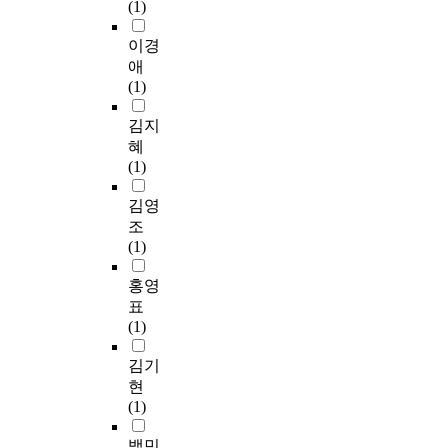
(1)
이경
애
(1)
김지
혜
(1)
김영
조
(1)
홍영
표
(1)
김기
현
(1)
백민