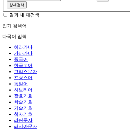
상세검색
결과 내 재검색
인기 검색어
다국어 입력
히라가나
가타카나
중국어
한글고어
그리스문자
프랑스어
독일어
히브리어
괄호기호
학술기호
기술기호
첨자기호
라틴문자
러시아문자