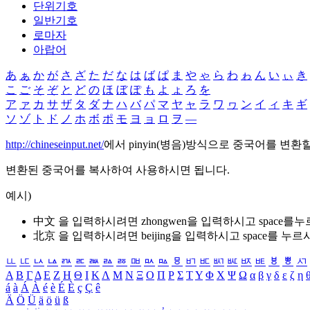
단위기호
일반기호
로마자
아랍어
あ
ぁ
か
が
さ
ざ
た
だ
な
は
ば
ぱ
ま
や
ゃ
ら
わ
ゎ
ん
い
ぃ
き
こ
ご
そ
ぞ
と
ど
の
ほ
ぼ
ぽ
も
よ
ょ
ろ
を
ア
ァ
カ
サ
ザ
タ
ダ
ナ
ハ
バ
パ
マ
ヤ
ャ
ラ
ワ
ヮ
ン
イ
ィ
キ
ギ
ソ
ゾ
ト
ド
ノ
ホ
ボ
ポ
モ
ヨ
ョ
ロ
ヲ
―
http://chineseinput.net/
에서 pinyin(병음)방식으로 중국어를 변환
변환된 중국어를 복사하여 사용하시면 됩니다.
예시)
中文 을 입력하시려면
zhongwen
을 입력하시고 space를
北京 을 입력하시려면
beijing
을 입력하시고 space를 누르
ㅥ
ㅦ
ㅧ
ㅨ
ㅩ
ㅪ
ㅫ
ㅬ
ㅭ
ㅮ
ㅯ
ㅰ
ㅱ
ㅲ
ㅳ
ㅴ
ㅵ
ㅶ
ㅷ
ㅸ
ㅹ
ㅺ
Α
Β
Γ
Δ
Ε
Ζ
Η
Θ
Ι
Κ
Λ
Μ
Ν
Ξ
Ο
Π
Ρ
Σ
Τ
Υ
Φ
Χ
Ψ
Ω
α
β
γ
δ
ε
ζ
η
á
à
Á
À
é
è
É
È
ç
Ç
ê
Ä
Ö
Ü
ä
ö
ü
ß