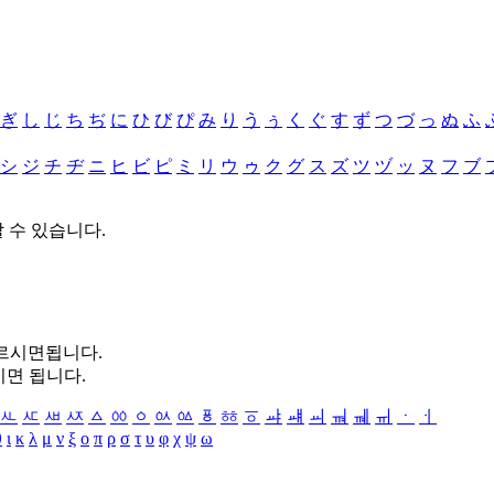
ぎ
し
じ
ち
ぢ
に
ひ
び
ぴ
み
り
う
ぅ
く
ぐ
す
ず
つ
づ
っ
ぬ
ふ
シ
ジ
チ
ヂ
ニ
ヒ
ビ
ピ
ミ
リ
ウ
ゥ
ク
グ
ス
ズ
ツ
ヅ
ッ
ヌ
フ
ブ
할 수 있습니다.
누르시면됩니다.
시면 됩니다.
ㅻ
ㅼ
ㅽ
ㅾ
ㅿ
ㆀ
ㆁ
ㆂ
ㆃ
ㆄ
ㆅ
ㆆ
ㆇ
ㆈ
ㆉ
ㆊ
ㆋ
ㆌ
ㆍ
ㆎ
θ
ι
κ
λ
μ
ν
ξ
ο
π
ρ
σ
τ
υ
φ
χ
ψ
ω