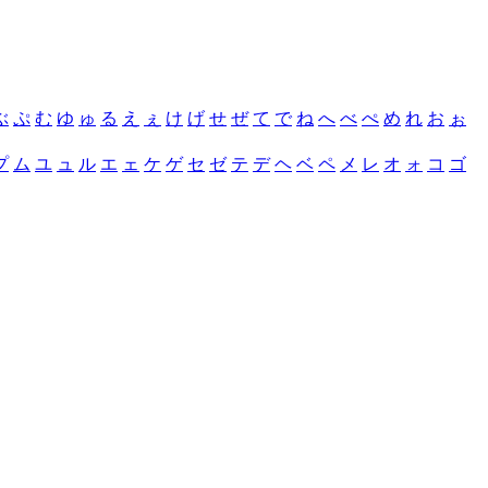
ぶ
ぷ
む
ゆ
ゅ
る
え
ぇ
け
げ
せ
ぜ
て
で
ね
へ
べ
ぺ
め
れ
お
ぉ
プ
ム
ユ
ュ
ル
エ
ェ
ケ
ゲ
セ
ゼ
テ
デ
ヘ
ベ
ペ
メ
レ
オ
ォ
コ
ゴ