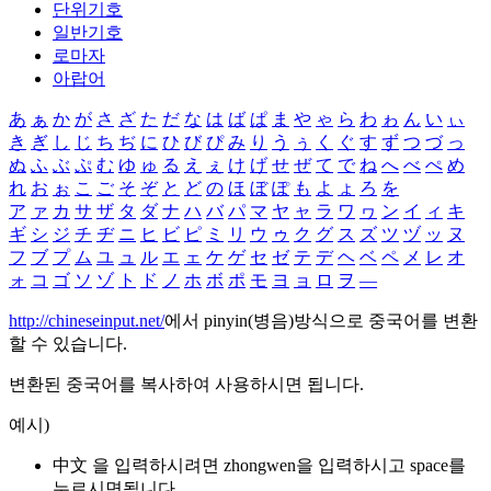
단위기호
일반기호
로마자
아랍어
あ
ぁ
か
が
さ
ざ
た
だ
な
は
ば
ぱ
ま
や
ゃ
ら
わ
ゎ
ん
い
ぃ
き
ぎ
し
じ
ち
ぢ
に
ひ
び
ぴ
み
り
う
ぅ
く
ぐ
す
ず
つ
づ
っ
ぬ
ふ
ぶ
ぷ
む
ゆ
ゅ
る
え
ぇ
け
げ
せ
ぜ
て
で
ね
へ
べ
ぺ
め
れ
お
ぉ
こ
ご
そ
ぞ
と
ど
の
ほ
ぼ
ぽ
も
よ
ょ
ろ
を
ア
ァ
カ
サ
ザ
タ
ダ
ナ
ハ
バ
パ
マ
ヤ
ャ
ラ
ワ
ヮ
ン
イ
ィ
キ
ギ
シ
ジ
チ
ヂ
ニ
ヒ
ビ
ピ
ミ
リ
ウ
ゥ
ク
グ
ス
ズ
ツ
ヅ
ッ
ヌ
フ
ブ
プ
ム
ユ
ュ
ル
エ
ェ
ケ
ゲ
セ
ゼ
テ
デ
ヘ
ベ
ペ
メ
レ
オ
ォ
コ
ゴ
ソ
ゾ
ト
ド
ノ
ホ
ボ
ポ
モ
ヨ
ョ
ロ
ヲ
―
http://chineseinput.net/
에서 pinyin(병음)방식으로 중국어를 변환
할 수 있습니다.
변환된 중국어를 복사하여 사용하시면 됩니다.
예시)
中文 을 입력하시려면
zhongwen
을 입력하시고 space를
누르시면됩니다.