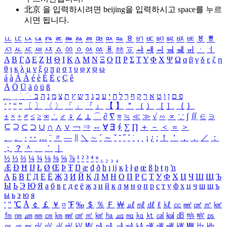
北京 을 입력하시려면
beijing
을 입력하시고 space를 누르
시면 됩니다.
ㅥ
ㅦ
ㅧ
ㅨ
ㅩ
ㅪ
ㅫ
ㅬ
ㅭ
ㅮ
ㅯ
ㅰ
ㅱ
ㅲ
ㅳ
ㅴ
ㅵ
ㅶ
ㅷ
ㅸ
ㅹ
ㅺ
ㅻ
ㅼ
ㅽ
ㅾ
ㅿ
ㆀ
ㆁ
ㆂ
ㆃ
ㆄ
ㆅ
ㆆ
ㆇ
ㆈ
ㆉ
ㆊ
ㆋ
ㆌ
ㆍ
ㆎ
Α
Β
Γ
Δ
Ε
Ζ
Η
Θ
Ι
Κ
Λ
Μ
Ν
Ξ
Ο
Π
Ρ
Σ
Τ
Υ
Φ
Χ
Ψ
Ω
α
β
γ
δ
ε
ζ
η
θ
ι
κ
λ
μ
ν
ξ
ο
π
ρ
σ
τ
υ
φ
χ
ψ
ω
á
à
Á
À
é
è
É
È
ç
Ç
ê
Ä
Ö
Ü
ä
ö
ü
ß
ְ
ֳ
ֲ
ֱ
ָ
ַ
ֵ
ֶ
ִ
ֹ
ּ
ֻ
ׂ
ׁ
ּ
ב
ה
נ
מ
צ
ת
ץ
ש
ד
ג
כ
ע
י
ח
ל
ך
ף
ק
ר
א
ט
ו
ן
ם
פ
‘
’
“
”
〔
〕
〈
〉
「
」
『
』
【
】
＂
（
）
［
］
｛
｝
±
×
÷
≠
≤
≥
∞
∴
♂
♀
∠
⊥
⌒
∂
∇
≡
≒
≪
≫
√
∽
∝
∵
∫
∬
∈
∋
⊆
⊇
⊂
⊃
∪
∩
∧
∨
￢
⇒
⇔
∀
∃
∮
∑
∏
＋
－
＜
＝
＞
、
。
·
‥
…
¨
〃
―
∥
＼
∼
´
～
ˇ
˘
˝
˚
˙
¸
˛
¡
¿
ː
！
＇
，
．
／
：
；
？
＾
＿
｀
｜
½
⅓
⅔
¼
¾
⅛
⅜
⅝
⅞
¹
²
³
⁴
ⁿ
₁
₂
₃
₄
Æ
Ð
Ħ
Ĳ
Ł
Ø
Œ
Þ
Ŧ
Ŋ
æ
đ
ð
ħ
ı
ĳ
ĸ
ŀ
ł
ø
œ
ß
þ
ŧ
ŋ
ŉ
А
Б
В
Г
Д
Е
Ё
Ж
З
И
Й
К
Л
М
Н
О
П
Р
С
Т
У
Ф
Х
Ц
Ч
Ш
Щ
Ъ
Ы
Ь
Э
Ю
Я
а
б
в
г
д
е
ё
ж
з
и
й
к
л
м
н
о
п
р
с
т
у
ф
х
ц
ч
ш
щ
ъ
ы
ь
э
ю
я
′
″
℃
Å
￠
￡
￥
¤
℉
‰
＄
％
Ｆ
￦
㎕
㎖
㎗
ℓ
㎘
㏄
㎣
㎤
㎥
㎦
㎙
㎚
㎛
㎜
㎝
㎞
㎟
㎠
㎡
㎢
㏊
㎍
㎎
㎏
㏏
㎈
㎉
㏈
㎧
㎨
㎰
㎱
㎲
㎳
㎴
㎵
㎶
㎷
㎸
㎹
㎀
㎁
㎂
㎃
㎄
㎺
㎻
㎽
㎾
㎿
㎐
㎑