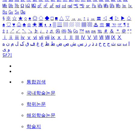
㎒
㎓
㎔
Ω
㏀
㏁
㎊
㎋
㎌
㏖
㏅
㎭
㎮
㎯
㏛
㎩
㎪
㎫
㎬
㏝
㏐
㏓
㏃
㏉
㏜
㏆
§
※
☆
★
○
●
◎
◇
◆
□
■
△
▽
→
←
↑
↓
↔
〓
◁
◀
▷
▶
♤
♠
♡
♥
♧
♣
⊙
◈
▣
◐
◑
▒
▤
▥
▨
▧
▦
▩
♨
☏
☎
☜
☞
¶
†
‡
↕
↗
↙
↖
↘
♭
♩
♪
♬
㉿
㈜
№
㏇
™
㏂
㏘
℡
＃
＆
＊
＠
ª
º
ⅰ
ⅱ
ⅲ
ⅳ
ⅴ
ⅵ
ⅶ
ⅷ
ⅸ
ⅹ
Ⅰ
Ⅱ
Ⅲ
Ⅳ
Ⅴ
Ⅵ
Ⅶ
Ⅷ
Ⅸ
Ⅹ
ا
ب
ت
ث
ج
ح
خ
د
ذ
ر
ز
س
ش
ص
ض
ط
ظ
ع
غ
ف
ق
ک
ل
م
ن
ه
و
ی
닫기
통합검색
국내학술논문
학위논문
해외학술논문
학술지