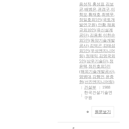
음성직
,
홍성표
,
김보
균
,
배병은
,
권경구
,
이
학모
,
황재호
,
최병무
,
정일호외5인(국토개
발연구원)
,
안황
,
채용
규외10인(유신설계
공단)
,
김용회
,
이한순
외5인(동양기술개발
공사)
,
김덕곤
,
김태섭
외5인(우성엔지니어
링)
,
정재익
,
김영국외
5인(삼우기술단)
,
정
윤택
,
정진호외5인
(해외기술개발공사)
,
염병대
,
강행언
,
윤중
현(선진엔지니어링)
건설부
1988
한국건설기술연
구원
원문보기