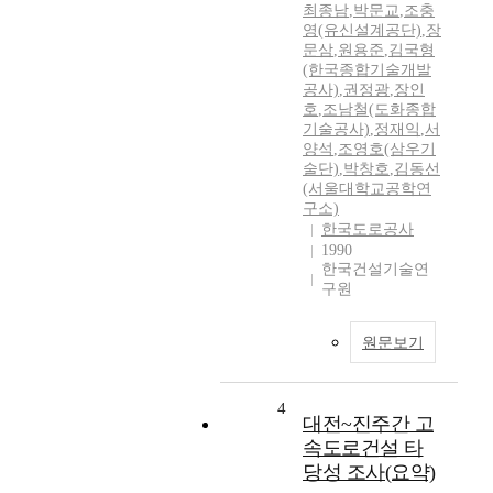
최종남
,
박문교
,
조충
영(유신설계공단)
,
장
문삼
,
원용준
,
김국형
(한국종합기술개발
공사)
,
권정광
,
장인
호
,
조남철(도화종합
기술공사)
,
정재익
,
서
양석
,
조영호(삼우기
술단)
,
박창호
,
김동선
(서울대학교공학연
구소)
한국도로공사
1990
한국건설기술연
구원
원문보기
4
대전~진주간 고
속도로건설 타
당성 조사(요약)