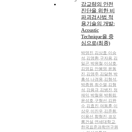
5
강교량의 안전
진단을 위한 비
파괴검사법 적
용기술의 개발:
Acoustic
Technique을 중
심으로(최종)
박영진
,
김상효
,
이승
석
,
김영환
,
구자용
,
김
일곤
,
박원철
,
이상호
,
김영길
,
안봉영
,
윤동
진
,
김영주
,
김달현
,
박
흥석
,
나경웅
,
김형석
,
박종원
,
최수열
,
김형
석
,
강용규
,
김병진
,
정
재익
,
박철원
,
박휘립
,
윤성호
,
구형선
,
김완
수
,
김효진
,
여동훈
,
이
상우
,
이진우
,
김준휘
,
이용선
,
함형진
,
코오
롱건설
,
연세대학교
,
한국표준과학연구원