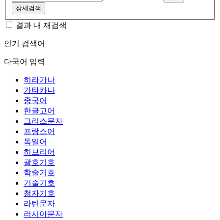
상세검색
결과 내 재검색
인기 검색어
다국어 입력
히라가나
가타카나
중국어
한글고어
그리스문자
프랑스어
독일어
히브리어
괄호기호
학술기호
기술기호
첨자기호
라틴문자
러시아문자