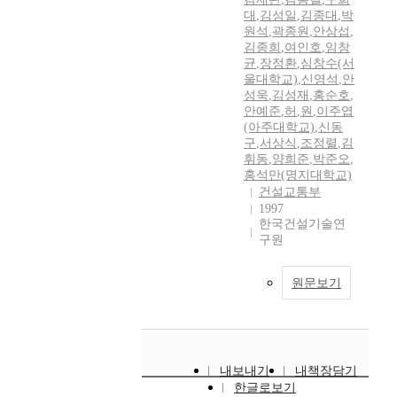
대
,
김성일
,
김종대
,
박
원석
,
곽종원
,
안상섭
,
김종희
,
여인호
,
임창
균
,
장정환
,
심창수(서
울대학교)
,
신영석
,
안
성욱
,
김성재
,
홍순호
,
안예준
,
허
,
원
,
이주엽
(아주대학교)
,
신동
구
,
서상식
,
조정렬
,
김
휘동
,
양희준
,
박준오
,
홍석만(명지대학교)
건설교통부
1997
한국건설기술연
구원
원문보기
내보내기
내책장담기
한글로보기