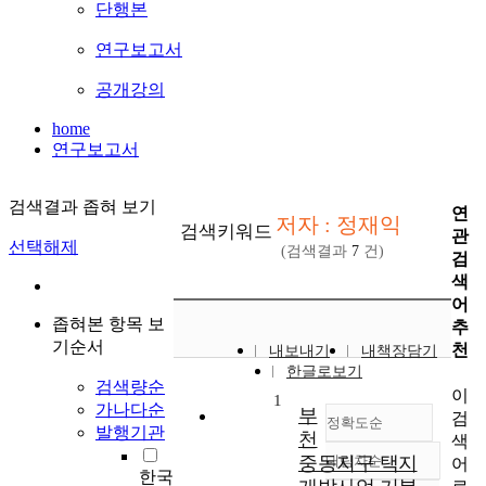
단행본
연구보고서
공개강의
home
연구보고서
검색결과 좁혀 보기
연
저자 : 정재익
검색키워드
관
선택해제
(검색결과
7
건)
검
색
어
좁혀본 항목 보
추
기순서
천
내보내기
내책장담기
한글로보기
검색량순
이
1
가나다순
부
검
정확도순
발행기관
천
색
중동지구 택지
내림차순
어
정확도
한국