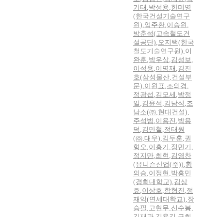
기태
,
박성용
,
한미영
(한국건설기술연구
원)
,
엄주환
,
이승원
,
방춘석(고속철도건
설공단)
,
오지택(한국
철도기술연구원)
,
이
완훈
,
박우상
,
김성보
,
이석용
,
이명재
,
김진
호(삼성물산
,
건설부
문)
,
이원표
,
조의경
,
정광섭
,
김모세
,
박정
일
,
김윤석
,
김남식
,
조
남소(㈜
,
현대건설)
,
주석범
,
이용진
,
박용
덕
,
김만철
,
정태원
(㈜
,
대우)
,
김두훈
,
권
형오
,
이홍기
,
정민기
,
정지만
,
최현
,
김영찬
(유니슨산업(주))
,
황
의승
,
이정현
,
박흥민
(경희대학교)
,
김상
효
,
이상호
,
함형진
,
정
재익(연세대학교)
,
장
승필
,
고현무
,
신수봉
,
김재관
,
김용길
,
구희