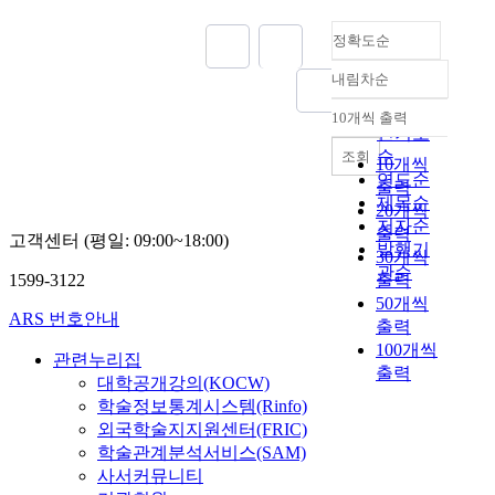
정확도순
내림차순
정확도
순
10개씩 출력
내림차순
인기도
순
조회
10개씩
연도순
출력
제목순
20개씩
저자순
출력
고객센터 (평일: 09:00~18:00)
발행기
30개씩
관순
1599-3122
출력
50개씩
ARS 번호안내
출력
100개씩
관련누리집
출력
대학공개강의(KOCW)
학술정보통계시스템(Rinfo)
외국학술지지원센터(FRIC)
학술관계분석서비스(SAM)
사서커뮤니티