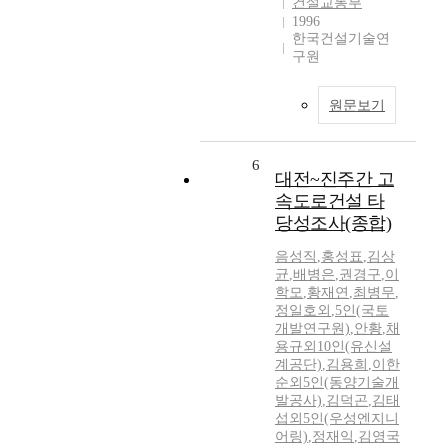
건설교통부
1996
한국건설기술연
구원
원문보기
6
대전~진주간 고
속도로건설 타
당성조사(종합)
음성직
,
홍성표
,
김상
균
,
배병은
,
권경구
,
이
학모
,
황재연
,
최병무
,
정일호외
,
5인(국토
개발연구원)
,
안황
,
채
용규외10인(유신설
계공단)
,
김용희
,
이한
순외5인(동양기술개
발공사)
,
김덕곤
,
김태
섭외5인(우성엔지니
어링)
,
정재익
,
김영국