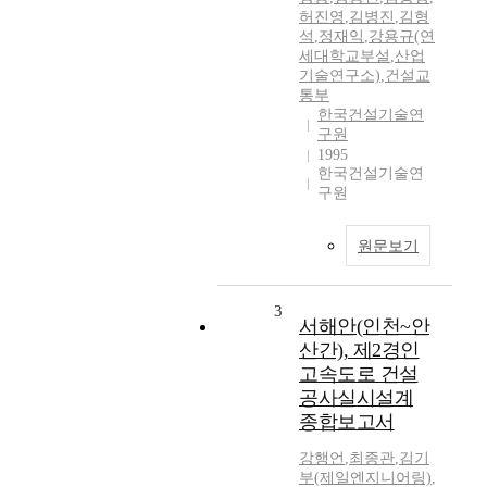
허진영
,
김병진
,
김형
석
,
정재익
,
강용규(연
세대학교부설
,
산업
기술연구소)
,
건설교
통부
한국건설기술연
구원
1995
한국건설기술연
구원
원문보기
3
서해안(인천~안
산간), 제2경인
고속도로 건설
공사실시설계
종합보고서
강행언
,
최종관
,
김기
부(제일엔지니어링)
,