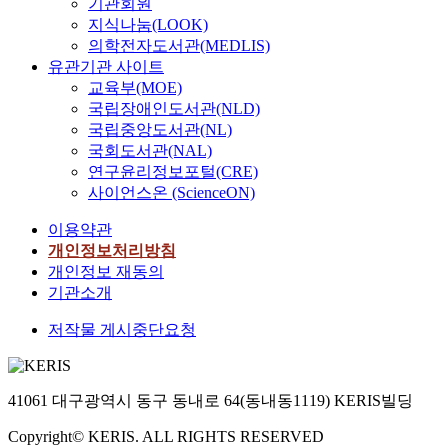
기관회원
지식나눔(LOOK)
의학전자도서관(MEDLIS)
유관기관 사이트
교육부(MOE)
국립장애인도서관(NLD)
국립중앙도서관(NL)
국회도서관(NAL)
연구윤리정보포털(CRE)
사이언스온 (ScienceON)
이용약관
개인정보처리방침
개인정보 재동의
기관소개
저작물 게시중단요청
41061 대구광역시 동구 동내로 64(동내동1119) KERIS빌딩
Copyright© KERIS. ALL RIGHTS RESERVED