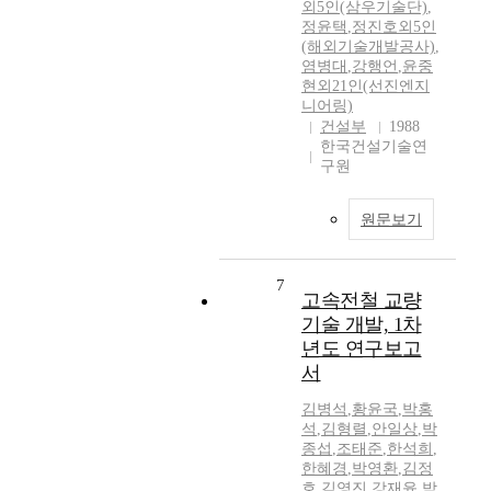
외5인(삼우기술단)
,
정윤택
,
정진호외5인
(해외기술개발공사)
,
염병대
,
강행언
,
윤중
현외21인(선진엔지
니어링)
건설부
1988
한국건설기술연
구원
원문보기
7
고속전철 교량
기술 개발, 1차
년도 연구보고
서
김병석
,
황윤국
,
박홍
석
,
김형렬
,
안일상
,
박
종섭
,
조태준
,
한석희
,
한혜경
,
박영환
,
김정
호
,
김영진
,
강재윤
,
박