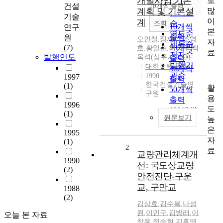
개발사업 기본
로
순
건설
10개씩 출력
내림차순
많
계획 및 기본설
인기도
기술
이
계
순
조회
10개씩
연구
본
연도순
출력
원
오인철
,
정재익
,
조영
자
제목순
(7)
20개씩
호
,
황일순
,
허성구
,
백
료
저자순
발행연도
옥석(삼우기술단)
출력
발행기
대한주택공사
30개씩
관순
1990
1997
출력
한국건설기술연
(1)
활
50개씩
구원
용
출력
1996
도
100개씩
(1)
원문보기
높
출력
은
1995
자
(1)
2
료
교량관리체계개
1990
선: 국도상교량
(2)
안전진단-구운
교, 구만교
1988
(2)
김상효
,
김수복
,
나성
원
,
이민구
,
김방래
,
이
오늘 본 자료
창용
,
정승현
,
김홍영
,