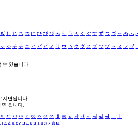
ぎ
し
じ
ち
ぢ
に
ひ
び
ぴ
み
り
う
ぅ
く
ぐ
す
ず
つ
づ
っ
ぬ
ふ
シ
ジ
チ
ヂ
ニ
ヒ
ビ
ピ
ミ
リ
ウ
ゥ
ク
グ
ス
ズ
ツ
ヅ
ッ
ヌ
フ
ブ
할 수 있습니다.
누르시면됩니다.
시면 됩니다.
ㅻ
ㅼ
ㅽ
ㅾ
ㅿ
ㆀ
ㆁ
ㆂ
ㆃ
ㆄ
ㆅ
ㆆ
ㆇ
ㆈ
ㆉ
ㆊ
ㆋ
ㆌ
ㆍ
ㆎ
θ
ι
κ
λ
μ
ν
ξ
ο
π
ρ
σ
τ
υ
φ
χ
ψ
ω