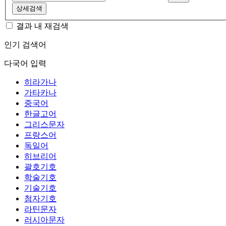
상세검색
결과 내 재검색
인기 검색어
다국어 입력
히라가나
가타카나
중국어
한글고어
그리스문자
프랑스어
독일어
히브리어
괄호기호
학술기호
기술기호
첨자기호
라틴문자
러시아문자