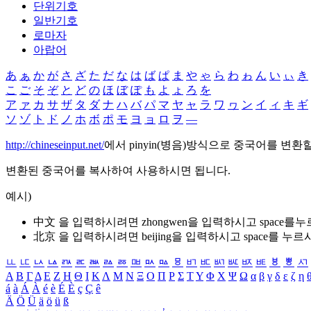
단위기호
일반기호
로마자
아랍어
あ
ぁ
か
が
さ
ざ
た
だ
な
は
ば
ぱ
ま
や
ゃ
ら
わ
ゎ
ん
い
ぃ
き
こ
ご
そ
ぞ
と
ど
の
ほ
ぼ
ぽ
も
よ
ょ
ろ
を
ア
ァ
カ
サ
ザ
タ
ダ
ナ
ハ
バ
パ
マ
ヤ
ャ
ラ
ワ
ヮ
ン
イ
ィ
キ
ギ
ソ
ゾ
ト
ド
ノ
ホ
ボ
ポ
モ
ヨ
ョ
ロ
ヲ
―
http://chineseinput.net/
에서 pinyin(병음)방식으로 중국어를 변환
변환된 중국어를 복사하여 사용하시면 됩니다.
예시)
中文 을 입력하시려면
zhongwen
을 입력하시고 space를
北京 을 입력하시려면
beijing
을 입력하시고 space를 누르
ㅥ
ㅦ
ㅧ
ㅨ
ㅩ
ㅪ
ㅫ
ㅬ
ㅭ
ㅮ
ㅯ
ㅰ
ㅱ
ㅲ
ㅳ
ㅴ
ㅵ
ㅶ
ㅷ
ㅸ
ㅹ
ㅺ
Α
Β
Γ
Δ
Ε
Ζ
Η
Θ
Ι
Κ
Λ
Μ
Ν
Ξ
Ο
Π
Ρ
Σ
Τ
Υ
Φ
Χ
Ψ
Ω
α
β
γ
δ
ε
ζ
η
á
à
Á
À
é
è
É
È
ç
Ç
ê
Ä
Ö
Ü
ä
ö
ü
ß