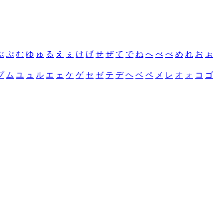
ぶ
ぷ
む
ゆ
ゅ
る
え
ぇ
け
げ
せ
ぜ
て
で
ね
へ
べ
ぺ
め
れ
お
ぉ
プ
ム
ユ
ュ
ル
エ
ェ
ケ
ゲ
セ
ゼ
テ
デ
ヘ
ベ
ペ
メ
レ
オ
ォ
コ
ゴ