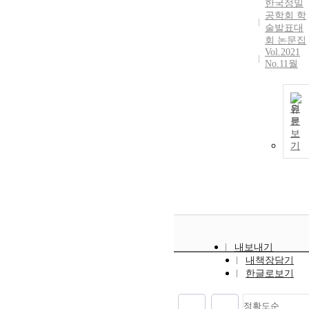
한국정밀
공학회 학
술발표대
회 논문집
Vol.2021
No.11월
원
문
보
기
내보내기
내책장담기
한글로보기
정확도순