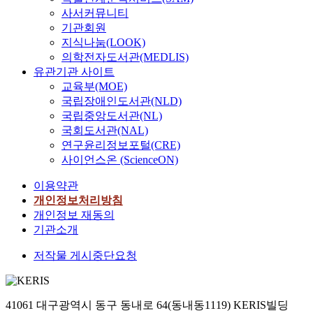
사서커뮤니티
기관회원
지식나눔(LOOK)
의학전자도서관(MEDLIS)
유관기관 사이트
교육부(MOE)
국립장애인도서관(NLD)
국립중앙도서관(NL)
국회도서관(NAL)
연구윤리정보포털(CRE)
사이언스온 (ScienceON)
이용약관
개인정보처리방침
개인정보 재동의
기관소개
저작물 게시중단요청
41061 대구광역시 동구 동내로 64(동내동1119) KERIS빌딩