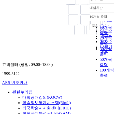
내림차순
정확도
순
10개씩 출력
내림차
인기도
순
조회
10개씩
연도순
출력
제목순
20개씩
저자순
출력
발행기
30개씩
관순
출력
50개씩
고객센터 (평일: 09:00~18:00)
출력
100개씩
1599-3122
출력
ARS 번호안내
관련누리집
대학공개강의(KOCW)
학술정보통계시스템(Rinfo)
외국학술지지원센터(FRIC)
학술관계분석서비스(SAM)