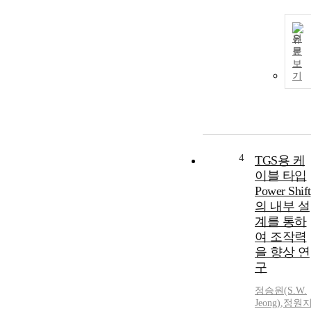
원
문
보
기
4
TGS용 케
이블 타입
Power Shift
의 내부 설
계를 통하
여 조작력
을 향상 연
구
정승원(S.
W.
Jeong)
,
정원