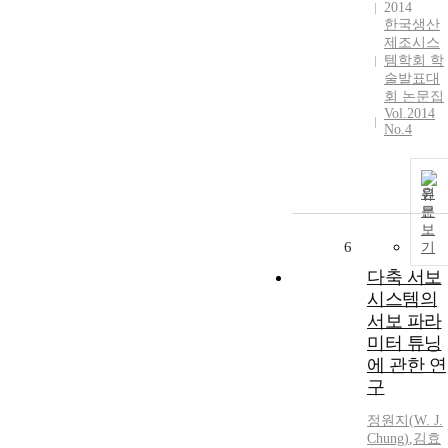
2014
한국생산
제조시스
템학회 학
술발표대
회 논문집
Vol.2014
No.4
원
문
보
6
기
다축 서보
시스템의
서보 파라
미터 튜닝
에 관한 연
구
정원지
(
W.
J.
Chung
)
,
김효