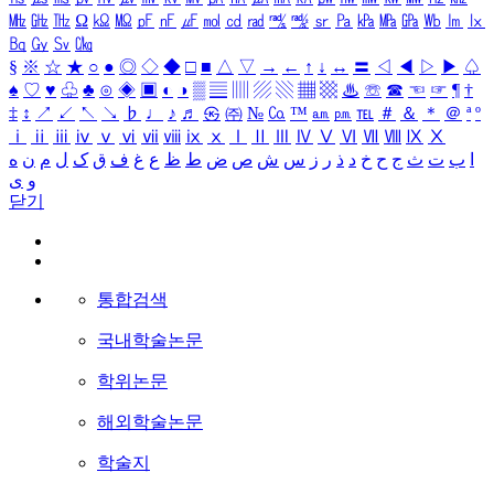
㎒
㎓
㎔
Ω
㏀
㏁
㎊
㎋
㎌
㏖
㏅
㎭
㎮
㎯
㏛
㎩
㎪
㎫
㎬
㏝
㏐
㏓
㏃
㏉
㏜
㏆
§
※
☆
★
○
●
◎
◇
◆
□
■
△
▽
→
←
↑
↓
↔
〓
◁
◀
▷
▶
♤
♠
♡
♥
♧
♣
⊙
◈
▣
◐
◑
▒
▤
▥
▨
▧
▦
▩
♨
☏
☎
☜
☞
¶
†
‡
↕
↗
↙
↖
↘
♭
♩
♪
♬
㉿
㈜
№
㏇
™
㏂
㏘
℡
＃
＆
＊
＠
ª
º
ⅰ
ⅱ
ⅲ
ⅳ
ⅴ
ⅵ
ⅶ
ⅷ
ⅸ
ⅹ
Ⅰ
Ⅱ
Ⅲ
Ⅳ
Ⅴ
Ⅵ
Ⅶ
Ⅷ
Ⅸ
Ⅹ
ا
ب
ت
ث
ج
ح
خ
د
ذ
ر
ز
س
ش
ص
ض
ط
ظ
ع
غ
ف
ق
ک
ل
م
ن
ه
و
ی
닫기
통합검색
국내학술논문
학위논문
해외학술논문
학술지