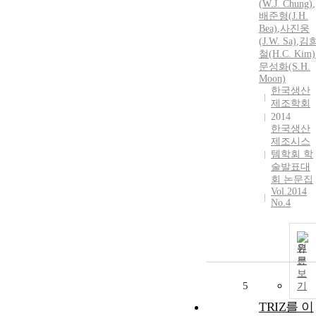
(
W.J.
Chung
)
,
배준형(
J.
H.
Bea)
,
사진웅
(
J.
W.
Sa)
,
김
철(H.C. Kim)
문성화(S.H.
Moon)
한국생산
제조학회
2014
한국생산
제조시스
템학회 학
술발표대
회 논문집
Vol.2014
No.4
원
문
보
5
기
TRIZ를 이