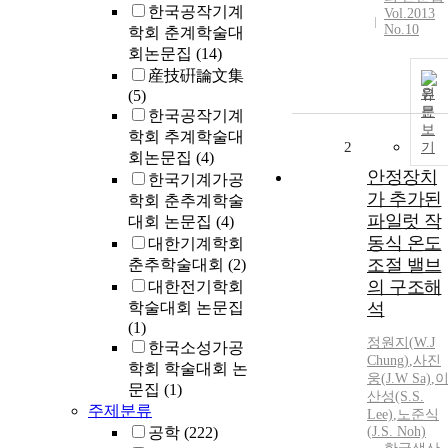
한국공작기계
Vol.2013
No.10
학회 춘계학술대
회논문집
(14)
産技硏論文集
원
(5)
문
한국공작기계
보
학회 추계학술대
2
기
회논문집
(4)
안정장치
한국기계가공
가 추가된
학회 춘추계학술
파일럿 작
대회 논문집
(4)
동식 온도
대한기계학회
조절 밸브
춘추학술대회
(2)
의 구조해
대한전기학회
학술대회 논문집
석
(1)
정원지
(
W.J
한국소성가공
Chung
)
,
사진
학회 학술대회 논
웅(
J.
W
Sa)
,
문집
(1)
산성(S.S.
주제분류
Lee)
,
노준식
공학
(222)
(
J.
S. Noh)