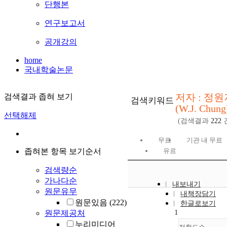
단행본
연구보고서
공개강의
home
국내학술논문
저자 : 정원
검색결과 좁혀 보기
검색키워드
(W.J. Chung
선택해제
(검색결과
222
무료
기관 내 무료
좁혀본 항목 보기순서
유료
검색량순
가나다순
내보내기
원문유무
내책장담기
원문있음
(222)
한글로보기
1
원문제공처
누리미디어