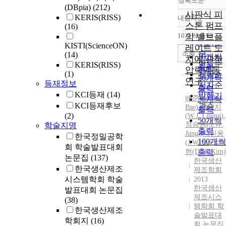
정확도순
(DBpia)
(212)
사판식 피
KERIS(RISS)
내림차순
정확도
스톤 펌프
(16)
순
10개씩 출력
의 밸브플
내림차
인기도
KISTI(ScienceON)
레이트 노
순
조회
(14)
10개씩
치에 관한
연도순
KERIS(RISS)
출력
압력맥동
(1)
제목순
20개씩
연구
등재정보
저자순
출력
KCI등재
(14)
발행기
배준형(
J.
H.
30개씩
KCI등재후보
관순
Bae)
,
정원지
출력
(2)
(
W.J.
Chung
)
,
50개씩
정승원(S.
W.
학술지명
출력
Jung)
,
사진웅
한국정밀공학
100개씩
(
J.
W.
Sa)
,
김
회 학술발표대회
현(D.H. Kim)
출력
논문집
(137)
한국생산
한국생산제조
제조학회
시스템학회 학술
2013
한국생산
발표대회 논문집
제조시스
(38)
템학회 학
한국생산제조
술발표대
학회지
(16)
회 논문집