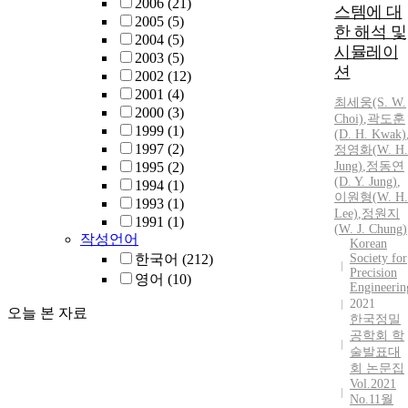
2006
(21)
스템에 대
2005
(5)
한 해석 및
2004
(5)
시뮬레이
2003
(5)
션
2002
(12)
2001
(4)
최세웅(S.
W.
2000
(3)
Choi)
,
곽도훈
1999
(1)
(D. H. Kwak)
1997
(2)
정영화(
W.
H.
1995
(2)
Jung)
,
정동연
(D. Y. Jung)
,
1994
(1)
이원형(
W.
H.
1993
(1)
Lee)
,
정원지
1991
(1)
(
W.
J.
Chung
)
작성언어
Korean
한국어
(212)
Society for
Precision
영어
(10)
Engineerin
2021
오늘 본 자료
한국정밀
공학회 학
술발표대
회 논문집
Vol.2021
No.11월