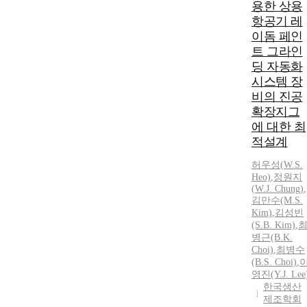
용한 상용
항공기 레
이돔 페인
트 그라인
딩 자동화
시스템 장
비의 진공
확장지그
에 대한 최
적설계
허우성(
W.
S.
Heo)
,
정원지
(
W.J.
Chung
)
,
김만수(M.S.
Kim)
,
김성빈
(S.B. Kim)
,
병근(B.K.
Choi)
,
최병수
(B.S. Choi)
,
영진(Y.
J.
Lee
한국생산
제조학회