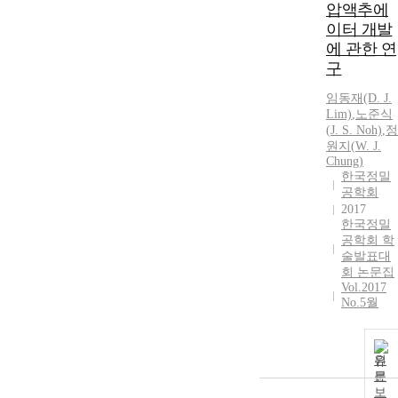
압액추에
이터 개발
에 관한 연
구
임동재(D.
J.
Lim)
,
노준식
(
J.
S. Noh)
,
정
원지
(
W.
J.
Chung
)
한국정밀
공학회
2017
한국정밀
공학회 학
술발표대
회 논문집
Vol.2017
No.5월
원
문
보