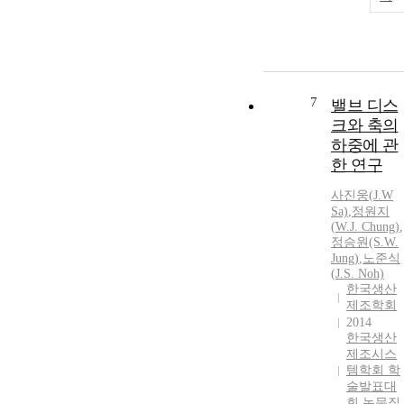
7
밸브 디스
크와 축의
하중에 관
한 연구
사진웅(
J.
W
Sa)
,
정원지
(
W.J.
Chung
)
,
정승원(S.
W.
Jung)
,
노준식
(
J.
S. Noh)
한국생산
제조학회
2014
한국생산
제조시스
템학회 학
술발표대
회 논문집