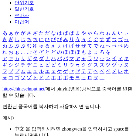
단위기호
일반기호
로마자
아랍어
あ
ぁ
か
が
さ
ざ
た
だ
な
は
ば
ぱ
ま
や
ゃ
ら
わ
ゎ
ん
い
ぃ
き
ぎ
し
じ
ち
ぢ
に
ひ
び
ぴ
み
り
う
ぅ
く
ぐ
す
ず
つ
づ
っ
ぬ
ふ
ぶ
ぷ
む
ゆ
ゅ
る
え
ぇ
け
げ
せ
ぜ
て
で
ね
へ
べ
ぺ
め
れ
お
ぉ
こ
ご
そ
ぞ
と
ど
の
ほ
ぼ
ぽ
も
よ
ょ
ろ
を
ア
ァ
カ
サ
ザ
タ
ダ
ナ
ハ
バ
パ
マ
ヤ
ャ
ラ
ワ
ヮ
ン
イ
ィ
キ
ギ
シ
ジ
チ
ヂ
ニ
ヒ
ビ
ピ
ミ
リ
ウ
ゥ
ク
グ
ス
ズ
ツ
ヅ
ッ
ヌ
フ
ブ
プ
ム
ユ
ュ
ル
エ
ェ
ケ
ゲ
セ
ゼ
テ
デ
ヘ
ベ
ペ
メ
レ
オ
ォ
コ
ゴ
ソ
ゾ
ト
ド
ノ
ホ
ボ
ポ
モ
ヨ
ョ
ロ
ヲ
―
http://chineseinput.net/
에서 pinyin(병음)방식으로 중국어를 변환
할 수 있습니다.
변환된 중국어를 복사하여 사용하시면 됩니다.
예시)
中文 을 입력하시려면
zhongwen
을 입력하시고 space를
누르시면됩니다.