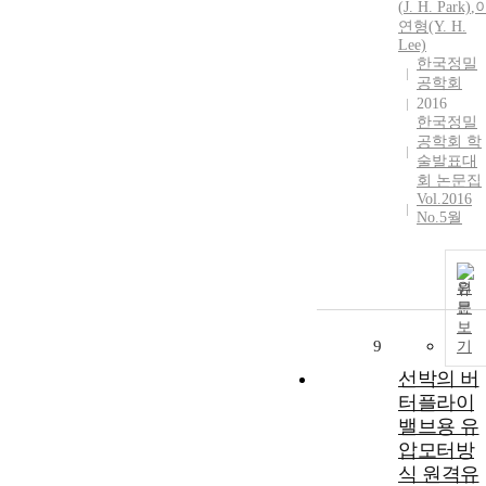
(
J.
H. Park)
,
연형(Y. H.
Lee)
한국정밀
공학회
2016
한국정밀
공학회 학
술발표대
회 논문집
Vol.2016
No.5월
원
문
보
9
기
선박의 버
터플라이
밸브용 유
압모터방
식 원격유