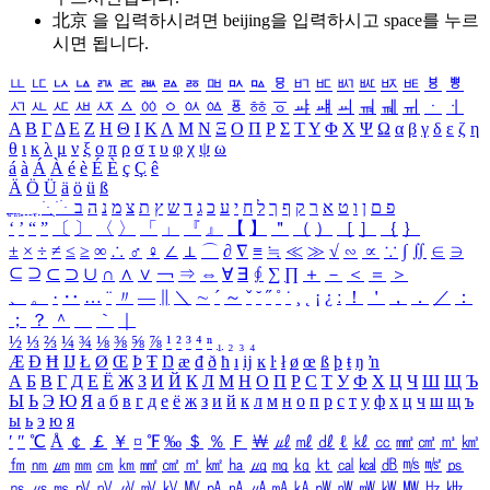
北京 을 입력하시려면
beijing
을 입력하시고 space를 누르
시면 됩니다.
ㅥ
ㅦ
ㅧ
ㅨ
ㅩ
ㅪ
ㅫ
ㅬ
ㅭ
ㅮ
ㅯ
ㅰ
ㅱ
ㅲ
ㅳ
ㅴ
ㅵ
ㅶ
ㅷ
ㅸ
ㅹ
ㅺ
ㅻ
ㅼ
ㅽ
ㅾ
ㅿ
ㆀ
ㆁ
ㆂ
ㆃ
ㆄ
ㆅ
ㆆ
ㆇ
ㆈ
ㆉ
ㆊ
ㆋ
ㆌ
ㆍ
ㆎ
Α
Β
Γ
Δ
Ε
Ζ
Η
Θ
Ι
Κ
Λ
Μ
Ν
Ξ
Ο
Π
Ρ
Σ
Τ
Υ
Φ
Χ
Ψ
Ω
α
β
γ
δ
ε
ζ
η
θ
ι
κ
λ
μ
ν
ξ
ο
π
ρ
σ
τ
υ
φ
χ
ψ
ω
á
à
Á
À
é
è
É
È
ç
Ç
ê
Ä
Ö
Ü
ä
ö
ü
ß
ְ
ֳ
ֲ
ֱ
ָ
ַ
ֵ
ֶ
ִ
ֹ
ּ
ֻ
ׂ
ׁ
ּ
ב
ה
נ
מ
צ
ת
ץ
ש
ד
ג
כ
ע
י
ח
ל
ך
ף
ק
ר
א
ט
ו
ן
ם
פ
‘
’
“
”
〔
〕
〈
〉
「
」
『
』
【
】
＂
（
）
［
］
｛
｝
±
×
÷
≠
≤
≥
∞
∴
♂
♀
∠
⊥
⌒
∂
∇
≡
≒
≪
≫
√
∽
∝
∵
∫
∬
∈
∋
⊆
⊇
⊂
⊃
∪
∩
∧
∨
￢
⇒
⇔
∀
∃
∮
∑
∏
＋
－
＜
＝
＞
、
。
·
‥
…
¨
〃
―
∥
＼
∼
´
～
ˇ
˘
˝
˚
˙
¸
˛
¡
¿
ː
！
＇
，
．
／
：
；
？
＾
＿
｀
｜
½
⅓
⅔
¼
¾
⅛
⅜
⅝
⅞
¹
²
³
⁴
ⁿ
₁
₂
₃
₄
Æ
Ð
Ħ
Ĳ
Ł
Ø
Œ
Þ
Ŧ
Ŋ
æ
đ
ð
ħ
ı
ĳ
ĸ
ŀ
ł
ø
œ
ß
þ
ŧ
ŋ
ŉ
А
Б
В
Г
Д
Е
Ё
Ж
З
И
Й
К
Л
М
Н
О
П
Р
С
Т
У
Ф
Х
Ц
Ч
Ш
Щ
Ъ
Ы
Ь
Э
Ю
Я
а
б
в
г
д
е
ё
ж
з
и
й
к
л
м
н
о
п
р
с
т
у
ф
х
ц
ч
ш
щ
ъ
ы
ь
э
ю
я
′
″
℃
Å
￠
￡
￥
¤
℉
‰
＄
％
Ｆ
￦
㎕
㎖
㎗
ℓ
㎘
㏄
㎣
㎤
㎥
㎦
㎙
㎚
㎛
㎜
㎝
㎞
㎟
㎠
㎡
㎢
㏊
㎍
㎎
㎏
㏏
㎈
㎉
㏈
㎧
㎨
㎰
㎱
㎲
㎳
㎴
㎵
㎶
㎷
㎸
㎹
㎀
㎁
㎂
㎃
㎄
㎺
㎻
㎽
㎾
㎿
㎐
㎑