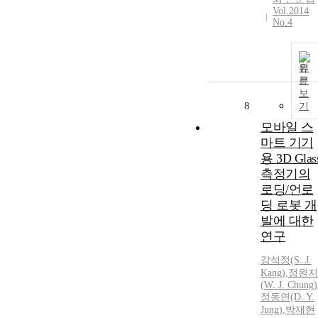
Vol.2014
No.4
원
문
보
8
기
모바일 스
마트 기기
용 3D Glas
측정기의
로딩/언로
딩 로봇 개
발에 대한
연구
강석정(S.
J.
Kang)
,
정원지
(
W.
J.
Chung
)
정동연(D. Y.
Jung)
,
박재현