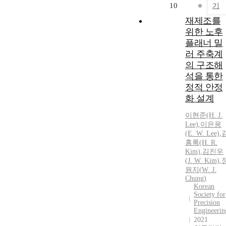
10
기
재제조를
위한 노후
플래너 밀
러 주축계
의 구조해
석을 통한
정적 안정
화 설계
이현준(H.
J.
Lee)
,
이은웅
(E.
W.
Lee)
,
홍록(H. R.
Kim)
,
김진우
(
J.
W.
Kim)
,
원지
(
W.
J.
Chung
)
Korean
Society for
Precision
Engineerin
2021