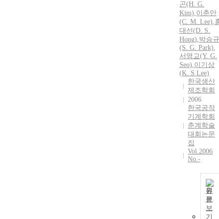
곤(H. G.
Kim)
,
이춘만
(C. M. Lee)
,
대선(D. S.
Hong)
,
박승
(S. G. Park)
,
서영교(Y. G.
Seo)
,
이기상
(K. S Lee)
한국생산
제조학회
2006
한국공작
기계학회
춘계학술
대회논문
집
Vol.2006
No.-
원
문
보
기