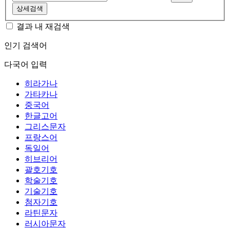
상세검색
결과 내 재검색
인기 검색어
다국어 입력
히라가나
가타카나
중국어
한글고어
그리스문자
프랑스어
독일어
히브리어
괄호기호
학술기호
기술기호
첨자기호
라틴문자
러시아문자