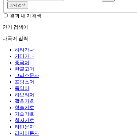
상세검색
결과 내 재검색
인기 검색어
다국어 입력
히라가나
가타카나
중국어
한글고어
그리스문자
프랑스어
독일어
히브리어
괄호기호
학술기호
기술기호
첨자기호
라틴문자
러시아문자