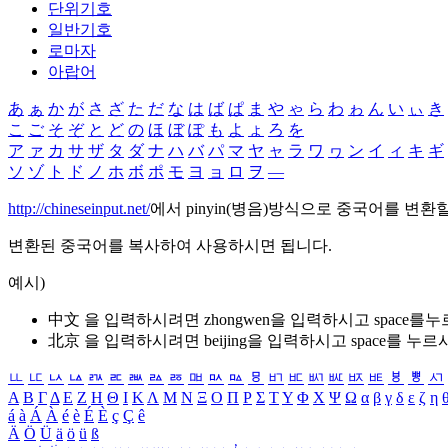
단위기호
일반기호
로마자
아랍어
あ
ぁ
か
が
さ
ざ
た
だ
な
は
ば
ぱ
ま
や
ゃ
ら
わ
ゎ
ん
い
ぃ
き
こ
ご
そ
ぞ
と
ど
の
ほ
ぼ
ぽ
も
よ
ょ
ろ
を
ア
ァ
カ
サ
ザ
タ
ダ
ナ
ハ
バ
パ
マ
ヤ
ャ
ラ
ワ
ヮ
ン
イ
ィ
キ
ギ
ソ
ゾ
ト
ド
ノ
ホ
ボ
ポ
モ
ヨ
ョ
ロ
ヲ
―
http://chineseinput.net/
에서 pinyin(병음)방식으로 중국어를 변환
변환된 중국어를 복사하여 사용하시면 됩니다.
예시)
中文 을 입력하시려면
zhongwen
을 입력하시고 space를
北京 을 입력하시려면
beijing
을 입력하시고 space를 누르
ㅥ
ㅦ
ㅧ
ㅨ
ㅩ
ㅪ
ㅫ
ㅬ
ㅭ
ㅮ
ㅯ
ㅰ
ㅱ
ㅲ
ㅳ
ㅴ
ㅵ
ㅶ
ㅷ
ㅸ
ㅹ
ㅺ
Α
Β
Γ
Δ
Ε
Ζ
Η
Θ
Ι
Κ
Λ
Μ
Ν
Ξ
Ο
Π
Ρ
Σ
Τ
Υ
Φ
Χ
Ψ
Ω
α
β
γ
δ
ε
ζ
η
á
à
Á
À
é
è
É
È
ç
Ç
ê
Ä
Ö
Ü
ä
ö
ü
ß