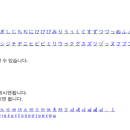
ぎ
し
じ
ち
ぢ
に
ひ
び
ぴ
み
り
う
ぅ
く
ぐ
す
ず
つ
づ
っ
ぬ
ふ
シ
ジ
チ
ヂ
ニ
ヒ
ビ
ピ
ミ
リ
ウ
ゥ
ク
グ
ス
ズ
ツ
ヅ
ッ
ヌ
フ
ブ
할 수 있습니다.
누르시면됩니다.
시면 됩니다.
ㅻ
ㅼ
ㅽ
ㅾ
ㅿ
ㆀ
ㆁ
ㆂ
ㆃ
ㆄ
ㆅ
ㆆ
ㆇ
ㆈ
ㆉ
ㆊ
ㆋ
ㆌ
ㆍ
ㆎ
θ
ι
κ
λ
μ
ν
ξ
ο
π
ρ
σ
τ
υ
φ
χ
ψ
ω