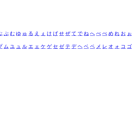
ぶ
ぷ
む
ゆ
ゅ
る
え
ぇ
け
げ
せ
ぜ
て
で
ね
へ
べ
ぺ
め
れ
お
ぉ
プ
ム
ユ
ュ
ル
エ
ェ
ケ
ゲ
セ
ゼ
テ
デ
ヘ
ベ
ペ
メ
レ
オ
ォ
コ
ゴ