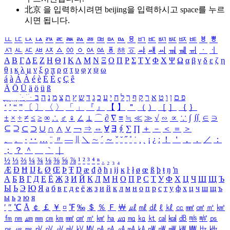
北京 을 입력하시려면
beijing
을 입력하시고 space를 누르
시면 됩니다.
ㅥ
ㅦ
ㅧ
ㅨ
ㅩ
ㅪ
ㅫ
ㅬ
ㅭ
ㅮ
ㅯ
ㅰ
ㅱ
ㅲ
ㅳ
ㅴ
ㅵ
ㅶ
ㅷ
ㅸ
ㅹ
ㅺ
ㅻ
ㅼ
ㅽ
ㅾ
ㅿ
ㆀ
ㆁ
ㆂ
ㆃ
ㆄ
ㆅ
ㆆ
ㆇ
ㆈ
ㆉ
ㆊ
ㆋ
ㆌ
ㆍ
ㆎ
Α
Β
Γ
Δ
Ε
Ζ
Η
Θ
Ι
Κ
Λ
Μ
Ν
Ξ
Ο
Π
Ρ
Σ
Τ
Υ
Φ
Χ
Ψ
Ω
α
β
γ
δ
ε
ζ
η
θ
ι
κ
λ
μ
ν
ξ
ο
π
ρ
σ
τ
υ
φ
χ
ψ
ω
á
à
Á
À
é
è
É
È
ç
Ç
ê
Ä
Ö
Ü
ä
ö
ü
ß
ְ
ֳ
ֲ
ֱ
ָ
ַ
ֵ
ֶ
ִ
ֹ
ּ
ֻ
ׂ
ׁ
ּ
ב
ה
נ
מ
צ
ת
ץ
ש
ד
ג
כ
ע
י
ח
ל
ך
ף
ק
ר
א
ט
ו
ן
ם
פ
‘
’
“
”
〔
〕
〈
〉
「
」
『
』
【
】
＂
（
）
［
］
｛
｝
±
×
÷
≠
≤
≥
∞
∴
♂
♀
∠
⊥
⌒
∂
∇
≡
≒
≪
≫
√
∽
∝
∵
∫
∬
∈
∋
⊆
⊇
⊂
⊃
∪
∩
∧
∨
￢
⇒
⇔
∀
∃
∮
∑
∏
＋
－
＜
＝
＞
、
。
·
‥
…
¨
〃
―
∥
＼
∼
´
～
ˇ
˘
˝
˚
˙
¸
˛
¡
¿
ː
！
＇
，
．
／
：
；
？
＾
＿
｀
｜
½
⅓
⅔
¼
¾
⅛
⅜
⅝
⅞
¹
²
³
⁴
ⁿ
₁
₂
₃
₄
Æ
Ð
Ħ
Ĳ
Ł
Ø
Œ
Þ
Ŧ
Ŋ
æ
đ
ð
ħ
ı
ĳ
ĸ
ŀ
ł
ø
œ
ß
þ
ŧ
ŋ
ŉ
А
Б
В
Г
Д
Е
Ё
Ж
З
И
Й
К
Л
М
Н
О
П
Р
С
Т
У
Ф
Х
Ц
Ч
Ш
Щ
Ъ
Ы
Ь
Э
Ю
Я
а
б
в
г
д
е
ё
ж
з
и
й
к
л
м
н
о
п
р
с
т
у
ф
х
ц
ч
ш
щ
ъ
ы
ь
э
ю
я
′
″
℃
Å
￠
￡
￥
¤
℉
‰
＄
％
Ｆ
￦
㎕
㎖
㎗
ℓ
㎘
㏄
㎣
㎤
㎥
㎦
㎙
㎚
㎛
㎜
㎝
㎞
㎟
㎠
㎡
㎢
㏊
㎍
㎎
㎏
㏏
㎈
㎉
㏈
㎧
㎨
㎰
㎱
㎲
㎳
㎴
㎵
㎶
㎷
㎸
㎹
㎀
㎁
㎂
㎃
㎄
㎺
㎻
㎽
㎾
㎿
㎐
㎑