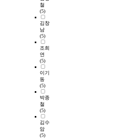
철
(5)
김창
남
(5)
조희
연
(5)
이기
동
(5)
박종
철
(5)
김수
암
(5)