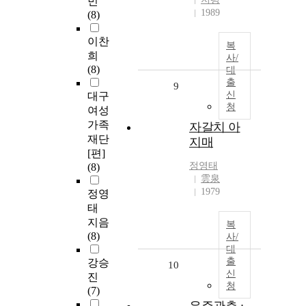
민
1989
(8)
이찬
복
희
사/
(8)
대
출
9
신
대구
청
여성
가족
자갈치 아
재단
지매
[편]
정영태
(8)
雲泉
1979
정영
태
지음
복
(8)
사/
대
출
강승
10
신
진
청
(7)