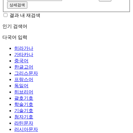
상세검색
결과 내 재검색
인기 검색어
다국어 입력
히라가나
가타카나
중국어
한글고어
그리스문자
프랑스어
독일어
히브리어
괄호기호
학술기호
기술기호
첨자기호
라틴문자
러시아문자