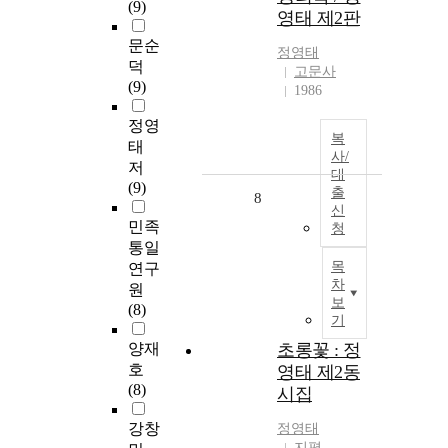
(9)
영태 제2판
문순
정영태
덕
고문사
(9)
1986
정영
복
태
사/
저
대
(9)
출
8
신
민족
청
통일
목
연구
차
원
보
(8)
기
양재
초롱꽃 : 정
호
영태 제2동
(8)
시집
강창
정영태
지평