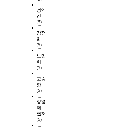
정익
진
(5)
강정
화
(5)
노민
희
(5)
고승
한
(5)
정영
태
편저
(5)