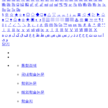
㎒
㎓
㎔
Ω
㏀
㏁
㎊
㎋
㎌
㏖
㏅
㎭
㎮
㎯
㏛
㎩
㎪
㎫
㎬
㏝
㏐
㏓
㏃
㏉
㏜
㏆
§
※
☆
★
○
●
◎
◇
◆
□
■
△
▽
→
←
↑
↓
↔
〓
◁
◀
▷
▶
♤
♠
♡
♥
♧
♣
⊙
◈
▣
◐
◑
▒
▤
▥
▨
▧
▦
▩
♨
☏
☎
☜
☞
¶
†
‡
↕
↗
↙
↖
↘
♭
♩
♪
♬
㉿
㈜
№
㏇
™
㏂
㏘
℡
＃
＆
＊
＠
ª
º
ⅰ
ⅱ
ⅲ
ⅳ
ⅴ
ⅵ
ⅶ
ⅷ
ⅸ
ⅹ
Ⅰ
Ⅱ
Ⅲ
Ⅳ
Ⅴ
Ⅵ
Ⅶ
Ⅷ
Ⅸ
Ⅹ
ا
ب
ت
ث
ج
ح
خ
د
ذ
ر
ز
س
ش
ص
ض
ط
ظ
ع
غ
ف
ق
ک
ل
م
ن
ه
و
ی
닫기
통합검색
국내학술논문
학위논문
해외학술논문
학술지