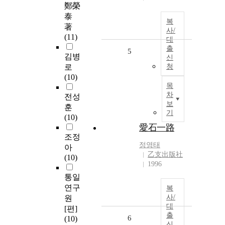
鄭榮
泰
복
著
사/
(11)
대
출
5
김병
신
로
청
(10)
목
차
전성
보
훈
기
(10)
愛石一路
조정
정영태
아
乙支出版社
(10)
1996
통일
연구
복
사/
원
대
[편]
출
6
(10)
신