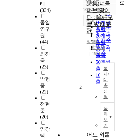
정확도
료
詩集)너들
태
순
10개씩 출력
바보 앙이
(334)
내림차순
인기도
다 : 障碍兒
순
조회
통일
10개씩
를 위한 靈
연도순
연구
출력
歌
제목순
원
20개씩
저자순
(44)
정영태
출력
발행기
世文社
30개씩
관순
최진
1981
출력
욱
50개씩
(23)
출력
복
사/
100개씩
박형
대
출력
중
출
2
신
(22)
청
전현
목
준
차
(20)
보
기
임강
어느 외톨
택