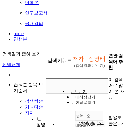
단행본
연구보고서
공개강의
home
단행본
검색결과 좁혀 보기
연관 검
저자 : 정영태
검색키워드
색어 추
선택해제
(검색결과
340
건)
천
이 검색
좁혀본 항목 보
어로 많
기순서
이 본 자
내보내기
료
내책장담기
검색량순
한글로보기
1
가나다순
저자
정확도순
활용도
높은 자
(鄭永泰 第4
정영
내림차순