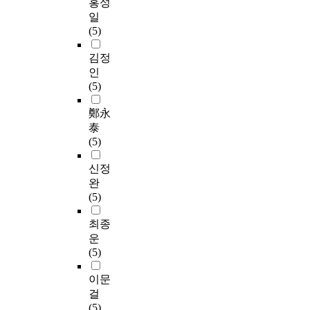
홍성
일
(5)
김정
인
(5)
鄭永
泰
(5)
신정
완
(5)
최종
운
(5)
이문
걸
(5)