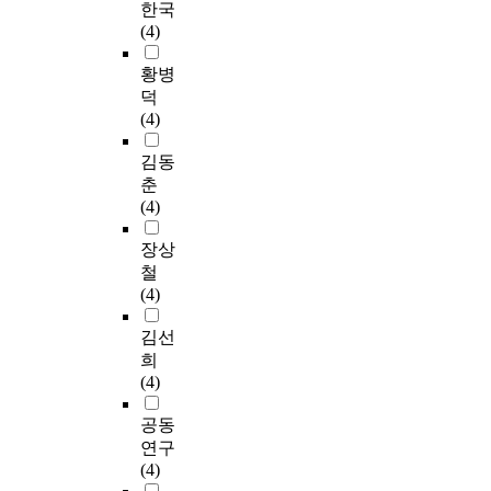
한국
(4)
황병
덕
(4)
김동
춘
(4)
장상
철
(4)
김선
희
(4)
공동
연구
(4)