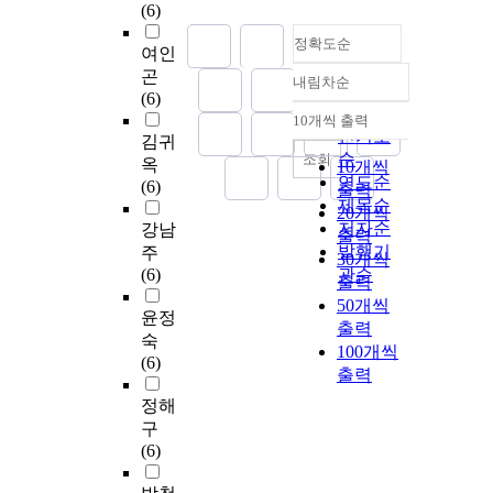
(6)
정확도순
여인
곤
내림차순
정확도
(6)
순
10개씩 출력
내림차순
인기도
김귀
순
조회
옥
10개씩
연도순
(6)
출력
제목순
20개씩
저자순
강남
출력
발행기
주
30개씩
(6)
관순
출력
50개씩
윤정
출력
숙
100개씩
(6)
출력
정해
구
(6)