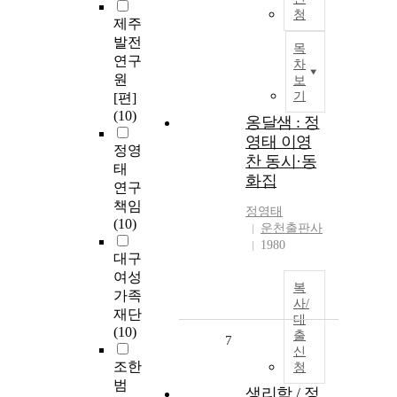
청
제주
발전
목
연구
차
원
보
기
[편]
(10)
옹달샘 : 정
영태 이영
정영
찬 동시·동
태
화집
연구
책임
정영태
(10)
운천출판사
1980
대구
여성
복
가족
사/
재단
대
(10)
출
7
신
조한
청
범
생리학 / 정