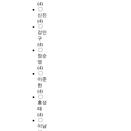
(4)
신진
(4)
강인
구
(4)
정순
영
(4)
이준
한
(4)
홍성
태
(4)
이남