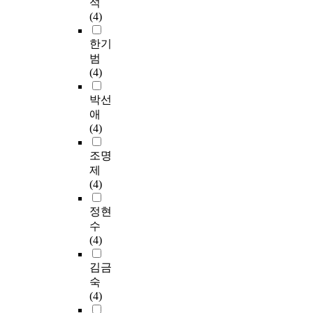
석
(4)
한기
범
(4)
박선
애
(4)
조명
제
(4)
정현
수
(4)
김금
숙
(4)