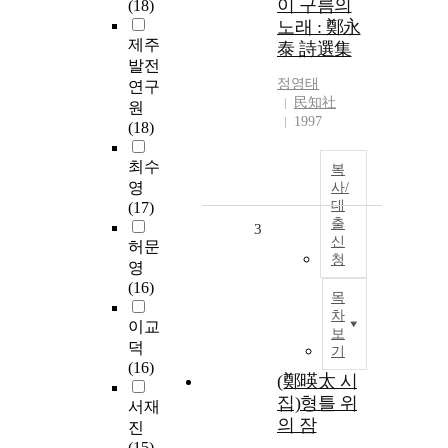
이 구름의
(18)
노래 : 鄭永
제주
泰 詩選集
발전
정영태
연구
民知社
원
1997
(18)
최수
복
영
사/
대
(17)
출
3
신
허문
청
영
(16)
목
차
이교
보
덕
기
(16)
(鄭暎太 시
집)형틀 위
서재
의 잠
진
(15)