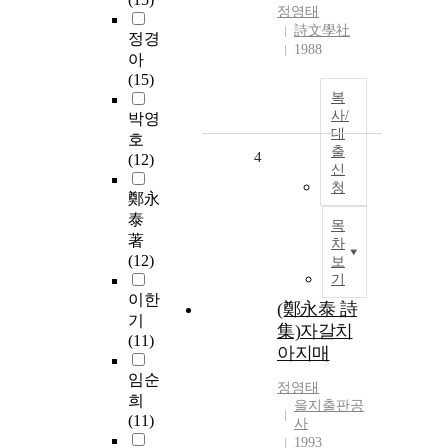
정영태
詩文學社
정경
1988
아
(15)
복
사/
박영
대
호
출
4
(12)
신
청
鄭永
泰
목
著
차
(12)
보
기
이한
(鄭永泰 詩
기
集)자갈치
(11)
아지매
임순
정영태
희
을지출판공
(11)
사
1993