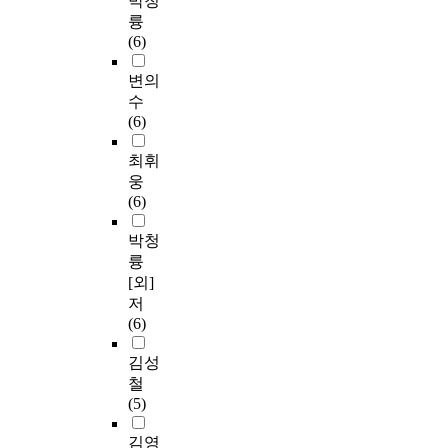
박청
륭
(6)
변의
수
(6)
최휘
웅
(6)
박청
륭
[외]
저
(6)
김성
철
(5)
김영