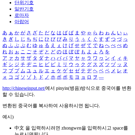
단위기호
일반기호
로마자
아랍어
あ
ぁ
か
が
さ
ざ
た
だ
な
は
ば
ぱ
ま
や
ゃ
ら
わ
ゎ
ん
い
ぃ
き
ぎ
し
じ
ち
ぢ
に
ひ
び
ぴ
み
り
う
ぅ
く
ぐ
す
ず
つ
づ
っ
ぬ
ふ
ぶ
ぷ
む
ゆ
ゅ
る
え
ぇ
け
げ
せ
ぜ
て
で
ね
へ
べ
ぺ
め
れ
お
ぉ
こ
ご
そ
ぞ
と
ど
の
ほ
ぼ
ぽ
も
よ
ょ
ろ
を
ア
ァ
カ
サ
ザ
タ
ダ
ナ
ハ
バ
パ
マ
ヤ
ャ
ラ
ワ
ヮ
ン
イ
ィ
キ
ギ
シ
ジ
チ
ヂ
ニ
ヒ
ビ
ピ
ミ
リ
ウ
ゥ
ク
グ
ス
ズ
ツ
ヅ
ッ
ヌ
フ
ブ
プ
ム
ユ
ュ
ル
エ
ェ
ケ
ゲ
セ
ゼ
テ
デ
ヘ
ベ
ペ
メ
レ
オ
ォ
コ
ゴ
ソ
ゾ
ト
ド
ノ
ホ
ボ
ポ
モ
ヨ
ョ
ロ
ヲ
―
http://chineseinput.net/
에서 pinyin(병음)방식으로 중국어를 변환
할 수 있습니다.
변환된 중국어를 복사하여 사용하시면 됩니다.
예시)
中文 을 입력하시려면
zhongwen
을 입력하시고 space를
누르시면됩니다.