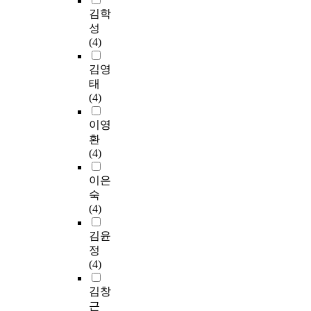
김학
성
(4)
김영
태
(4)
이영
환
(4)
이은
숙
(4)
김윤
정
(4)
김창
근