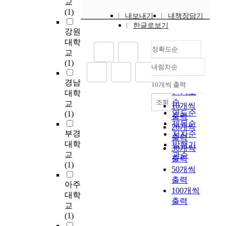
교
온
목
(1)
라
내보내기
내책장담기
을
인
한글로보기
받
강원
게
고
대학
임
정확도순
있
커
교
으
뮤
(1)
내림차순
정확도
며
니
,
순
경남
티
10개씩 출력
내림차순
더
인기도
에
대학
욱
순
조회
관
교
10개씩
이
연도순
한
(1)
출력
최
연
제목순
20개씩
근
구
부경
저자순
출력
건
이
대학
발행기
30개씩
강
다
교
관순
출력
과
.
(1)
50개씩
웰
온
출력
빙
라
아주
100개씩
문
인
대학
출력
화
게
교
에
임
(1)
대
커