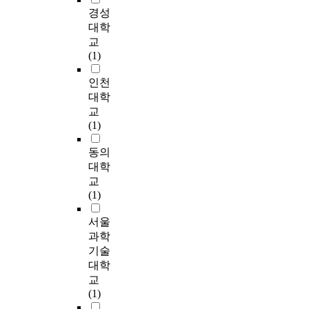
한
뮤
경성
관
니
대학
심
티
교
증
활
(1)
가
동
로
중
인천
더
에
대학
욱
서
교
큰
영
(1)
관
향
심
력
동의
을
이
대학
끌
있
교
게
는
(1)
되
정
었
보
서울
다
제
과학
.
공
기술
성
대학
본
,
교
연
상
(1)
구
호