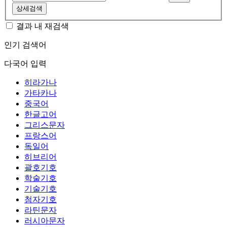
상세검색
결과 내 재검색
인기 검색어
다국어 입력
히라가나
가타카나
중국어
한글고어
그리스문자
프랑스어
독일어
히브리어
괄호기호
학술기호
기술기호
첨자기호
라틴문자
러시아문자