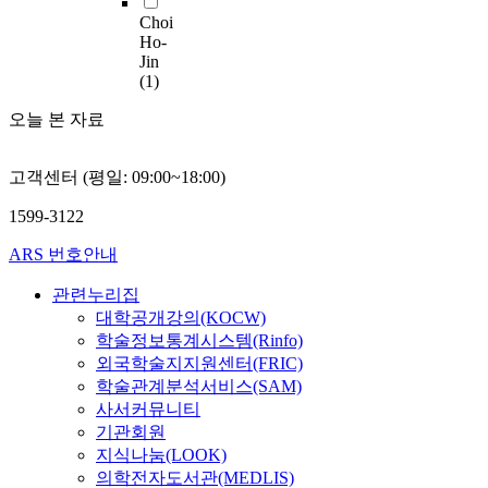
하
를
Choi
동
Ho-
데
군
Jin
이
(1)
화
터
개
분
오늘 본 자료
면
석
의
하
차
였
고객센터 (평일: 09:00~18:00)
문
다
화
1599-3122
.
콘
설
ARS 번호안내
텐
정
츠
된
관련누리집
활
가
대학공개강의(KOCW)
성
설
학술정보통계시스템(Rinfo)
화
은
외국학술지지원센터(FRIC)
방
온
학술관계분석서비스(SAM)
안
라
사서커뮤니티
으
인
로
기관회원
게
다
지식나눔(LOOK)
임
음
의학전자도서관(MEDLIS)
커