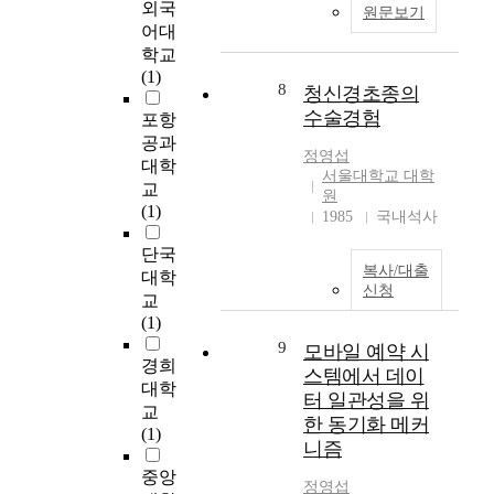
외국
원문보기
미
중
어대
를
심
학교
품
으
(1)
는
로
8
청신경초종의
대
연
수술경험
포항
상
구
공과
으
되
정영섭
대학
로
고
서울대학교 대학
교
까
원
있
(1)
지
1985
국내석사
다
진
.
단국
화
본
복사/대출
대학
하
연
신청
교
였
구
(1)
다
는
9
.
모바일 예약 시
온
경희
차
스템에서 데이
라
대학
는
인
터 일관성을 위
교
W
게
한 동기화 메커
(1)
H
임
니즘
O
자
중앙
와
체
정영섭