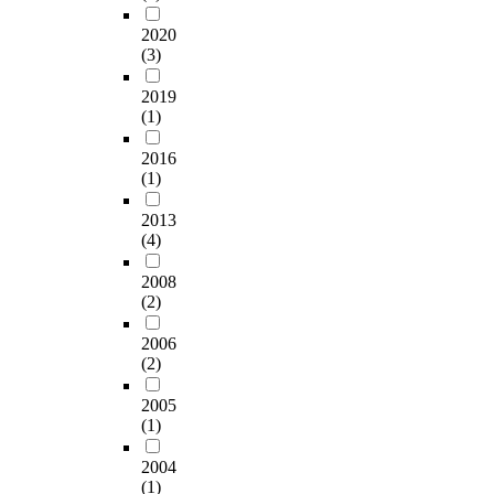
그
커
2020
이
뮤
(3)
유
니
는
티
2019
화
활
(1)
개
동
는
이
2016
우
게
(1)
리
임
나
2013
만
라
(4)
족
차
도
2008
의
에
(2)
시
미
배
치
2006
지
는
(2)
이
영
고
향
2005
,
과
(1)
현
온
재
라
2004
도
인
(1)