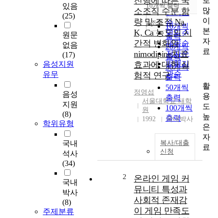
진행에 따른 국
로
순
있음
10개씩 출력
내림차순
많
소조직 수분 함
인기도
(25)
이
량 및 조직 Na,
순
조회
10개씩
본
K, Ca 농도의 시
연도순
원문
출력
자
간적 변화와
제목순
없음
20개씩
료
nimodipine치료
저자순
(17)
출력
발행기
음성지원
효과에 대한 실
30개씩
관순
유무
험적 연구
출력
활
50개씩
정영섭
음성
용
출력
서울대학교 대학
지원
도
100개씩
원
(8)
높
출력
1992
국내박사
학위유형
은
자
국내
복사/대출
료
신청
석사
(34)
2
온라인 게임 커
국내
뮤니티 특성과
박사
사회적 존재감
(8)
이 게임 만족도
주제분류