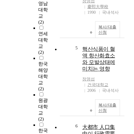
정영섭
영남
음
도
慶熙大學校
료
대학
에
1990
국내석사
로
교
관
서
(2)
한
복사/대출
의
연
신청
기
연세
구
능
대학
들
을
교
이
5
핵산식품이 혈
가
(2)
주
액 항산화효소
지
를
와 모발상태에
게
한국
이
미치는 영향
되
해양
루
었
대학
고
정영섭
고
있
교
건국대학교
,
다
(2)
2006
국내석사
점
.
차
원광
또
의
복사/대출
한
대학
신청
례
온
교
적
라
(2)
인
인
6
大都市 人口集
역
커
한국
中이 行政需要