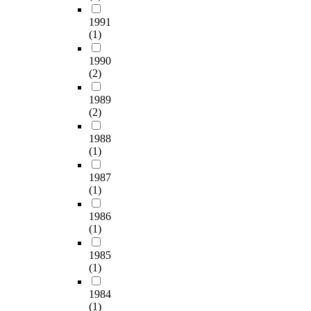
에
O
따
1991
에
라
(1)
의
게
해
임
1990
세
만
(2)
계
족
중
1989
도
요
(2)
에
농
미
1988
업
치
(1)
유
는
산
영
1987
으
향
(1)
로
을
지
살
1986
정
펴
(1)
되
보
었
았
1985
고
다
(1)
2
.
0
1984
2
(1)
이