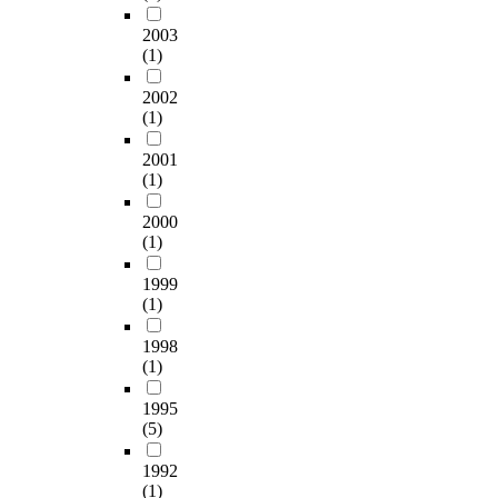
가
게
장
2003
임
우
(1)
커
수
뮤
2002
한
니
(1)
수
티
제
특
2001
차
성
(1)
의
변
생
수
2000
산
가
(1)
지
사
이
회
1999
며
적
(1)
2
존
0
1998
재
1
(1)
감
7
의
1995
년
영
(5)
에
향
는
정
1992
F
도
(1)
A