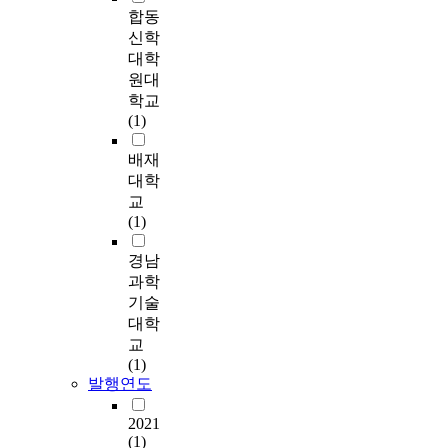
에
작
합동
서
용
신학
는
성
대학
경
,
원대
남
활
학교
하
동
(1)
동
보
군
상
배재
화
,
대학
개
도
교
면
전
(1)
을
감
주
,
경남
연
재
과학
구
미
기술
대
를
대학
상
변
으
교
수
로
(1)
로
발행연도
삼
이
았
를
2021
다
통
(1)
.
한