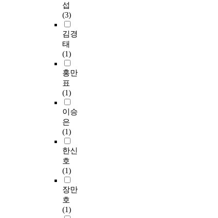
발
상
섭
의
으
(3)
필
로
요
온
김경
성
라
태
이
인
(1)
더
설
욱
문
홍만
높
조
표
아
사
(1)
졌
를
기
통
이승
때
하
은
문
여
(1)
이
자
다
료
한신
.
를
호
수
(1)
본
집
연
하
장만
구
였
호
자
고
(1)
는
이