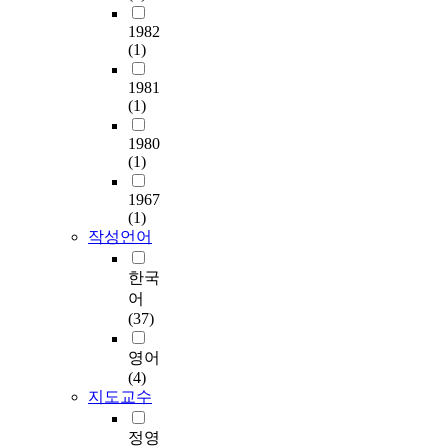
2
를
1982
년
위
(1)
하
해
동
온
1981
세
라
(1)
계
인
차
게
1980
엑
임
(1)
스
커
포
뮤
1967
유
니
(1)
치
티
작성언어
에
활
따
동
한국
라
을
어
차
하
(37)
문
는
화
사
영어
콘
람
(4)
텐
들
지도교수
츠
을
개
대
정영