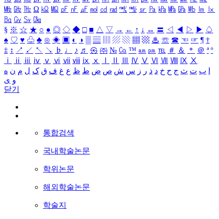
㎒
㎓
㎔
Ω
㏀
㏁
㎊
㎋
㎌
㏖
㏅
㎭
㎮
㎯
㏛
㎩
㎪
㎫
㎬
㏝
㏐
㏓
㏃
㏉
㏜
㏆
§
※
☆
★
○
●
◎
◇
◆
□
■
△
▽
→
←
↑
↓
↔
〓
◁
◀
▷
▶
♤
♠
♡
♥
♧
♣
⊙
◈
▣
◐
◑
▒
▤
▥
▨
▧
▦
▩
♨
☏
☎
☜
☞
¶
†
‡
↕
↗
↙
↖
↘
♭
♩
♪
♬
㉿
㈜
№
㏇
™
㏂
㏘
℡
＃
＆
＊
＠
ª
º
ⅰ
ⅱ
ⅲ
ⅳ
ⅴ
ⅵ
ⅶ
ⅷ
ⅸ
ⅹ
Ⅰ
Ⅱ
Ⅲ
Ⅳ
Ⅴ
Ⅵ
Ⅶ
Ⅷ
Ⅸ
Ⅹ
ا
ب
ت
ث
ج
ح
خ
د
ذ
ر
ز
س
ش
ص
ض
ط
ظ
ع
غ
ف
ق
ک
ل
م
ن
ه
و
ی
닫기
통합검색
국내학술논문
학위논문
해외학술논문
학술지