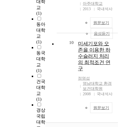
대학
타
만
아주대학교
교
임
이
2013
국내석사
(1)
지
아
가
니
원문보기
동아
선
라
대학
정
온
음성듣기
교
한
라
(1)
세
10
인
미세기포와 오
계
게
존을 이용한 하
동국
1
임
수슬러지 처리
대학
0
내
의 최적조건 연
대
교
에
구
건
(1)
서
강
필
정영섭
건국
식
연
영남대학교 환경
품
대학
적
보건대학원
중
교
으
2008
국내석사
하
(1)
로
나
형
원문보기
로
경상
성
많
국립
되
은
대학
는
주