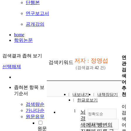
단행본
연구보고서
공개강의
home
학위논문
검색결과 좁혀 보기
연
저자 : 정영섭
검색키워드
관
선택해제
(검색결과
42
건)
검
색
어
좁혀본 항목 보
추
기순서
천
내보내기
내책장담기
한글로보기
검색량순
이
가나다순
1
뇌
검
정확도순
원문유무
경
색
색에서 병변의
내림차순
어
정확도
원문