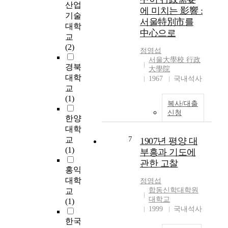
할
뮤
산업
에 미치는 影響 :
,
니
기술
서울特別市를
수
티
대학
中心으로
행
에
교
을
관
(2)
정영섭
돕
한
서울大學校 行政
는
연
경북
大學院
역
구
대학
1967
국내석사
할
는
교
그
온
(1)
리
복사/대출
라
신청
고
인
한양
차
상
대학
의
품
7
교
1907년 평양 대
정
또
(1)
부흥과 기도에
신
는
관한 고찰
이
브
홍익
라
랜
대학
정영섭
는
드
합동신학대학원
교
철
커
대학교
(1)
학
뮤
1999
국내석사
적
니
한국
의
티