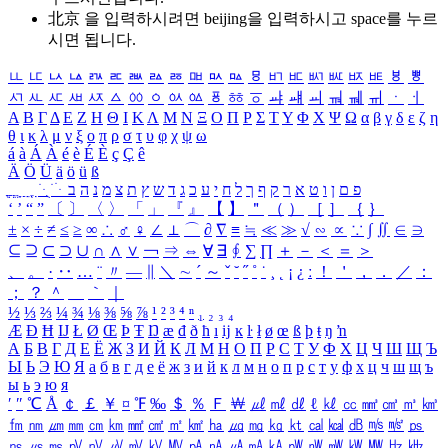
北京 을 입력하시려면
beijing
을 입력하시고 space를 누르
시면 됩니다.
ㅥ
ㅦ
ㅧ
ㅨ
ㅩ
ㅪ
ㅫ
ㅬ
ㅭ
ㅮ
ㅯ
ㅰ
ㅱ
ㅲ
ㅳ
ㅴ
ㅵ
ㅶ
ㅷ
ㅸ
ㅹ
ㅺ
ㅻ
ㅼ
ㅽ
ㅾ
ㅿ
ㆀ
ㆁ
ㆂ
ㆃ
ㆄ
ㆅ
ㆆ
ㆇ
ㆈ
ㆉ
ㆊ
ㆋ
ㆌ
ㆍ
ㆎ
Α
Β
Γ
Δ
Ε
Ζ
Η
Θ
Ι
Κ
Λ
Μ
Ν
Ξ
Ο
Π
Ρ
Σ
Τ
Υ
Φ
Χ
Ψ
Ω
α
β
γ
δ
ε
ζ
η
θ
ι
κ
λ
μ
ν
ξ
ο
π
ρ
σ
τ
υ
φ
χ
ψ
ω
á
à
Á
À
é
è
É
È
ç
Ç
ê
Ä
Ö
Ü
ä
ö
ü
ß
ְ
ֳ
ֲ
ֱ
ָ
ַ
ֵ
ֶ
ִ
ֹ
ּ
ֻ
ׂ
ׁ
ּ
ב
ה
נ
מ
צ
ת
ץ
ש
ד
ג
כ
ע
י
ח
ל
ך
ף
ק
ר
א
ט
ו
ן
ם
פ
‘
’
“
”
〔
〕
〈
〉
「
」
『
』
【
】
＂
（
）
［
］
｛
｝
±
×
÷
≠
≤
≥
∞
∴
♂
♀
∠
⊥
⌒
∂
∇
≡
≒
≪
≫
√
∽
∝
∵
∫
∬
∈
∋
⊆
⊇
⊂
⊃
∪
∩
∧
∨
￢
⇒
⇔
∀
∃
∮
∑
∏
＋
－
＜
＝
＞
、
。
·
‥
…
¨
〃
―
∥
＼
∼
´
～
ˇ
˘
˝
˚
˙
¸
˛
¡
¿
ː
！
＇
，
．
／
：
；
？
＾
＿
｀
｜
½
⅓
⅔
¼
¾
⅛
⅜
⅝
⅞
¹
²
³
⁴
ⁿ
₁
₂
₃
₄
Æ
Ð
Ħ
Ĳ
Ł
Ø
Œ
Þ
Ŧ
Ŋ
æ
đ
ð
ħ
ı
ĳ
ĸ
ŀ
ł
ø
œ
ß
þ
ŧ
ŋ
ŉ
А
Б
В
Г
Д
Е
Ё
Ж
З
И
Й
К
Л
М
Н
О
П
Р
С
Т
У
Ф
Х
Ц
Ч
Ш
Щ
Ъ
Ы
Ь
Э
Ю
Я
а
б
в
г
д
е
ё
ж
з
и
й
к
л
м
н
о
п
р
с
т
у
ф
х
ц
ч
ш
щ
ъ
ы
ь
э
ю
я
′
″
℃
Å
￠
￡
￥
¤
℉
‰
＄
％
Ｆ
￦
㎕
㎖
㎗
ℓ
㎘
㏄
㎣
㎤
㎥
㎦
㎙
㎚
㎛
㎜
㎝
㎞
㎟
㎠
㎡
㎢
㏊
㎍
㎎
㎏
㏏
㎈
㎉
㏈
㎧
㎨
㎰
㎱
㎲
㎳
㎴
㎵
㎶
㎷
㎸
㎹
㎀
㎁
㎂
㎃
㎄
㎺
㎻
㎽
㎾
㎿
㎐
㎑