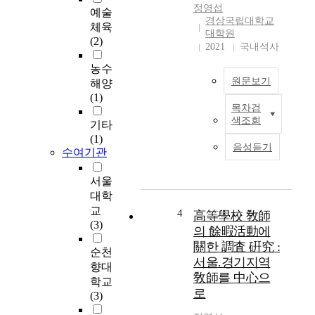
은
정영섭
예술
연
경상국립대학교
체육
구
대학원
(2)
들
2021
국내석사
은
농수
온
원문보기
해양
라
(1)
인
목차검
차
게
색조회
기타
는
임
(1)
식
자
음성듣기
수여기관
용
체
과
에
서울
약
대
대학
용
한
교
으
4
영
高等學校 敎師
(3)
로
향
의 餘暇活動에
시
력
關한 調査 硏究 :
순천
작
연
서울.경기지역
향대
되
구
敎師를 中心으
었
학교
와
로
지
(3)
충
만
성