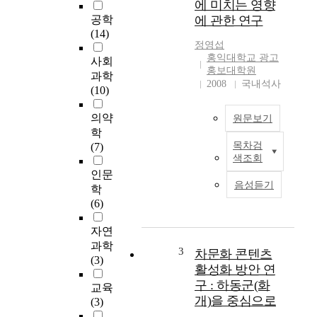
에 미치는 영향
공학
에 관한 연구
(14)
정영섭
홍익대학교 광고
사회
홍보대학원
과학
2008
국내석사
(10)
의약
원문보기
학
목차검
(7)
기
색조회
존
인문
의
음성듣기
학
온
(6)
라
인
자연
게
과학
임
3
차문화 콘텐츠
(3)
에
활성화 방안 연
관
구 : 하동군(화
교육
한
개)을 중심으로
(3)
많