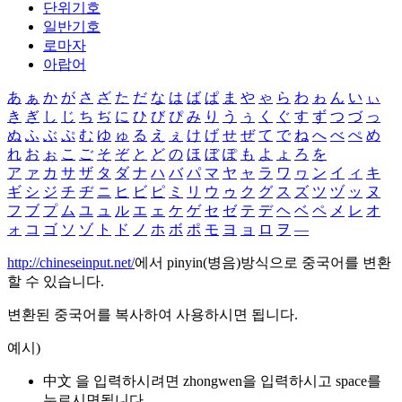
단위기호
일반기호
로마자
아랍어
あ
ぁ
か
が
さ
ざ
た
だ
な
は
ば
ぱ
ま
や
ゃ
ら
わ
ゎ
ん
い
ぃ
き
ぎ
し
じ
ち
ぢ
に
ひ
び
ぴ
み
り
う
ぅ
く
ぐ
す
ず
つ
づ
っ
ぬ
ふ
ぶ
ぷ
む
ゆ
ゅ
る
え
ぇ
け
げ
せ
ぜ
て
で
ね
へ
べ
ぺ
め
れ
お
ぉ
こ
ご
そ
ぞ
と
ど
の
ほ
ぼ
ぽ
も
よ
ょ
ろ
を
ア
ァ
カ
サ
ザ
タ
ダ
ナ
ハ
バ
パ
マ
ヤ
ャ
ラ
ワ
ヮ
ン
イ
ィ
キ
ギ
シ
ジ
チ
ヂ
ニ
ヒ
ビ
ピ
ミ
リ
ウ
ゥ
ク
グ
ス
ズ
ツ
ヅ
ッ
ヌ
フ
ブ
プ
ム
ユ
ュ
ル
エ
ェ
ケ
ゲ
セ
ゼ
テ
デ
ヘ
ベ
ペ
メ
レ
オ
ォ
コ
ゴ
ソ
ゾ
ト
ド
ノ
ホ
ボ
ポ
モ
ヨ
ョ
ロ
ヲ
―
http://chineseinput.net/
에서 pinyin(병음)방식으로 중국어를 변환
할 수 있습니다.
변환된 중국어를 복사하여 사용하시면 됩니다.
예시)
中文 을 입력하시려면
zhongwen
을 입력하시고 space를
누르시면됩니다.