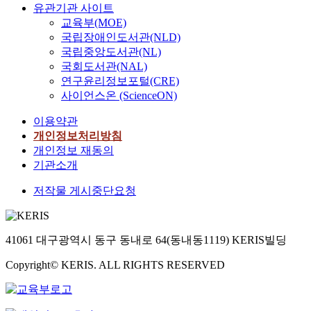
과
유관기관 사이트
뮤
같
니
교육부(MOE)
은
티
국립장애인도서관(NLD)
6
의
국립중앙도서관(NL)
가
정
국회도서관(NAL)
지
보
연구윤리정보포털(CRE)
를
제
사이언스온 (ScienceON)
제
공
시
성
이용약관
하
,
개인정보처리방침
고
상
개인정보 재동의
자
호
기관소개
한
작
다
용
저작물 게시중단요청
.
성
,
첫
활
41061 대구광역시 동구 동내로 64(동내동1119) KERIS빌딩
째
동
,
보
Copyright© KERIS. ALL RIGHTS RESERVED
‘
상
하
,
동
도
야