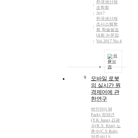
한국생산제
조학회
2017
한국생산제
조시스템학
회 학술발표
대회 논문집
Vol.2017 No.4
원
문보
기
9
모바일 로봇
의 실시간 원
격제어에 관
한연구
박인만(I.M
Park)
,
정양근
(
Y.
K
Jung
)
,
김광
수(
K.
S. Kim)
,
노
춘수(C.S Roh)
,
양준석(J.S.