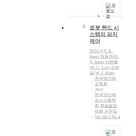
원
문보
기
3
로봇 핸드 시
스템의 파지
제어
정양근
(
Y.
K.
Jung
)
,
정동연(D.
Y.
Jung
)
,
이현철
(H. C. Lee)
,
김원
일(W. I. Kim)
한국생산제
조학회
2013
한국생산제
조시스템학
회 학술발표
대회 논문집
Vol.2013 No.4
원