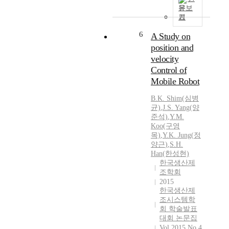
문보
기
6
A Study on
position and
velocity
Control of
Mobile Robot
B.
K.
Shim(심병
균)
,
J.S. Yang(양
준석)
,
Y.
M.
Koo(구영
목)
,
Y.
K.
Jung
(
정
양근
)
,
S.H.
Han(한성현)
한국생산제
조학회
2015
한국생산제
조시스템학
회 학술발표
대회 논문집
Vol.2015 No.4