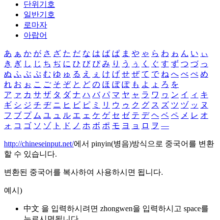
단위기호
일반기호
로마자
아랍어
あ
ぁ
か
が
さ
ざ
た
だ
な
は
ば
ぱ
ま
や
ゃ
ら
わ
ゎ
ん
い
ぃ
き
ぎ
し
じ
ち
ぢ
に
ひ
び
ぴ
み
り
う
ぅ
く
ぐ
す
ず
つ
づ
っ
ぬ
ふ
ぶ
ぷ
む
ゆ
ゅ
る
え
ぇ
け
げ
せ
ぜ
て
で
ね
へ
べ
ぺ
め
れ
お
ぉ
こ
ご
そ
ぞ
と
ど
の
ほ
ぼ
ぽ
も
よ
ょ
ろ
を
ア
ァ
カ
サ
ザ
タ
ダ
ナ
ハ
バ
パ
マ
ヤ
ャ
ラ
ワ
ヮ
ン
イ
ィ
キ
ギ
シ
ジ
チ
ヂ
ニ
ヒ
ビ
ピ
ミ
リ
ウ
ゥ
ク
グ
ス
ズ
ツ
ヅ
ッ
ヌ
フ
ブ
プ
ム
ユ
ュ
ル
エ
ェ
ケ
ゲ
セ
ゼ
テ
デ
ヘ
ベ
ペ
メ
レ
オ
ォ
コ
ゴ
ソ
ゾ
ト
ド
ノ
ホ
ボ
ポ
モ
ヨ
ョ
ロ
ヲ
―
http://chineseinput.net/
에서 pinyin(병음)방식으로 중국어를 변환
할 수 있습니다.
변환된 중국어를 복사하여 사용하시면 됩니다.
예시)
中文 을 입력하시려면
zhongwen
을 입력하시고 space를
누르시면됩니다.