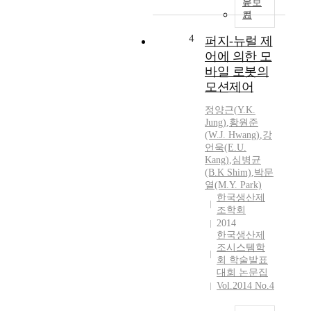
문보
기
4
퍼지-뉴럴 제
어에 의한 모
바일 로봇의
모션제어
정양근
(
Y.
K.
Jung
)
,
황원준
(W.J. Hwang)
,
강
언욱(E.U.
Kang)
,
심병균
(B.
K
Shim)
,
박문
열(M.
Y.
Park)
한국생산제
조학회
2014
한국생산제
조시스템학
회 학술발표
대회 논문집
Vol.2014 No.4