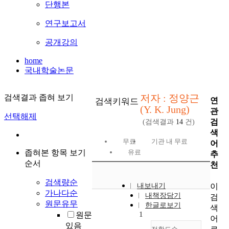
단행본
연구보고서
공개강의
home
국내학술논문
저자 : 정양근
검색결과 좁혀 보기
연
검색키워드
(Y. K. Jung)
관
선택해제
검
(검색결과
14
건)
색
무료
기관 내 무료
어
좁혀본 항목 보기
유료
추
순서
천
검색량순
이
내보내기
가나다순
내책장담기
검
원문유무
한글로보기
색
1
원문
어
있음