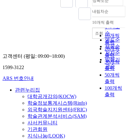
정확도순
내림차순
정확도
순
10개씩 출력
내림차순
인기도
순
조회
10개씩
연도순
출력
제목순
20개씩
저자순
출력
고객센터 (평일: 09:00~18:00)
발행기
30개씩
관순
1599-3122
출력
50개씩
ARS 번호안내
출력
100개씩
관련누리집
출력
대학공개강의(KOCW)
학술정보통계시스템(Rinfo)
외국학술지지원센터(FRIC)
학술관계분석서비스(SAM)
사서커뮤니티
기관회원
지식나눔(LOOK)