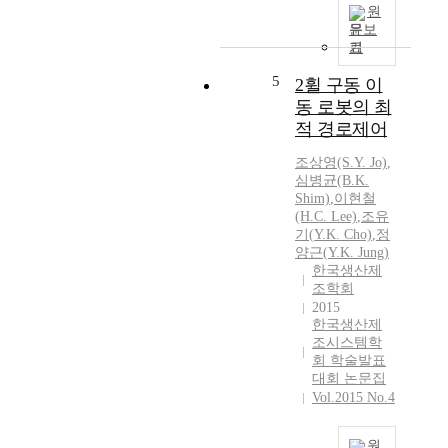
원
문보
기
5
2휠 구동 이
동 로봇의 최
적 경로제어
조상영(S.
Y.
Jo)
,
심병균(B.
K.
Shim)
,
이현철
(H.C. Lee)
,
조유
기(
Y.
K.
Cho)
,
정
양근
(
Y.
K.
Jung
)
한국생산제
조학회
2015
한국생산제
조시스템학
회 학술발표
대회 논문집
Vol.2015 No.4
원