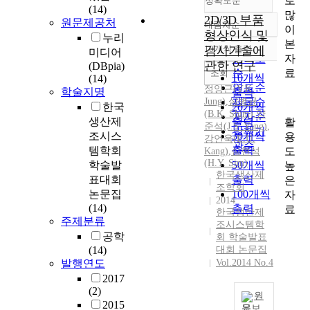
로
정확도순
(14)
많
2D/3D 부품
원문제공처
내림차순
이
정확도
형상인식 및
누리
본
순
10개씩 출력
검사기술에
미디어
내림차순
자
인기도
관한 연구
(DBpia)
료
순
조회
10개씩
(14)
연도순
정양근
(
Y.
K.
학술지명
출력
Jung
)
,
심병균
제목순
한국
20개씩
(B.
K.
Shim)
,
양
저자순
생산제
출력
활
준석(J.S. Yang)
,
발행기
조시스
30개씩
용
강언욱(E.U.
관순
템학회
출력
도
Kang)
,
심현석
(H.
Y.
Sim)
학술발
50개씩
높
한국생산제
표대회
출력
은
조학회
논문집
100개씩
자
2014
(14)
출력
료
한국생산제
주제분류
조시스템학
공학
회 학술발표
(14)
대회 논문집
발행연도
Vol.2014 No.4
2017
(2)
원
2015
문보