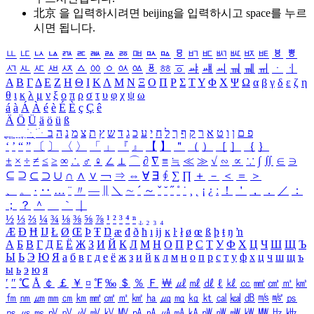
北京 을 입력하시려면
beijing
을 입력하시고 space를 누르
시면 됩니다.
ㅥ
ㅦ
ㅧ
ㅨ
ㅩ
ㅪ
ㅫ
ㅬ
ㅭ
ㅮ
ㅯ
ㅰ
ㅱ
ㅲ
ㅳ
ㅴ
ㅵ
ㅶ
ㅷ
ㅸ
ㅹ
ㅺ
ㅻ
ㅼ
ㅽ
ㅾ
ㅿ
ㆀ
ㆁ
ㆂ
ㆃ
ㆄ
ㆅ
ㆆ
ㆇ
ㆈ
ㆉ
ㆊ
ㆋ
ㆌ
ㆍ
ㆎ
Α
Β
Γ
Δ
Ε
Ζ
Η
Θ
Ι
Κ
Λ
Μ
Ν
Ξ
Ο
Π
Ρ
Σ
Τ
Υ
Φ
Χ
Ψ
Ω
α
β
γ
δ
ε
ζ
η
θ
ι
κ
λ
μ
ν
ξ
ο
π
ρ
σ
τ
υ
φ
χ
ψ
ω
á
à
Á
À
é
è
É
È
ç
Ç
ê
Ä
Ö
Ü
ä
ö
ü
ß
ְ
ֳ
ֲ
ֱ
ָ
ַ
ֵ
ֶ
ִ
ֹ
ּ
ֻ
ׂ
ׁ
ּ
ב
ה
נ
מ
צ
ת
ץ
ש
ד
ג
כ
ע
י
ח
ל
ך
ף
ק
ר
א
ט
ו
ן
ם
פ
‘
’
“
”
〔
〕
〈
〉
「
」
『
』
【
】
＂
（
）
［
］
｛
｝
±
×
÷
≠
≤
≥
∞
∴
♂
♀
∠
⊥
⌒
∂
∇
≡
≒
≪
≫
√
∽
∝
∵
∫
∬
∈
∋
⊆
⊇
⊂
⊃
∪
∩
∧
∨
￢
⇒
⇔
∀
∃
∮
∑
∏
＋
－
＜
＝
＞
、
。
·
‥
…
¨
〃
―
∥
＼
∼
´
～
ˇ
˘
˝
˚
˙
¸
˛
¡
¿
ː
！
＇
，
．
／
：
；
？
＾
＿
｀
｜
½
⅓
⅔
¼
¾
⅛
⅜
⅝
⅞
¹
²
³
⁴
ⁿ
₁
₂
₃
₄
Æ
Ð
Ħ
Ĳ
Ł
Ø
Œ
Þ
Ŧ
Ŋ
æ
đ
ð
ħ
ı
ĳ
ĸ
ŀ
ł
ø
œ
ß
þ
ŧ
ŋ
ŉ
А
Б
В
Г
Д
Е
Ё
Ж
З
И
Й
К
Л
М
Н
О
П
Р
С
Т
У
Ф
Х
Ц
Ч
Ш
Щ
Ъ
Ы
Ь
Э
Ю
Я
а
б
в
г
д
е
ё
ж
з
и
й
к
л
м
н
о
п
р
с
т
у
ф
х
ц
ч
ш
щ
ъ
ы
ь
э
ю
я
′
″
℃
Å
￠
￡
￥
¤
℉
‰
＄
％
Ｆ
￦
㎕
㎖
㎗
ℓ
㎘
㏄
㎣
㎤
㎥
㎦
㎙
㎚
㎛
㎜
㎝
㎞
㎟
㎠
㎡
㎢
㏊
㎍
㎎
㎏
㏏
㎈
㎉
㏈
㎧
㎨
㎰
㎱
㎲
㎳
㎴
㎵
㎶
㎷
㎸
㎹
㎀
㎁
㎂
㎃
㎄
㎺
㎻
㎽
㎾
㎿
㎐
㎑