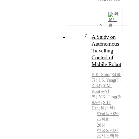
원
문보
기
7
A Study on
Autonomous
Travelling
Control of
Mobile Robot
B.
K.
Shim(심병
균)
,
J.S. Yang(양
준석)
,
Y.
M.
Koo(구영
목)
,
Y.
K.
Jung
(
정
양근
)
,
S.H.
Han(한성현)
한국생산제
조학회
2014
한국생산제
조시스템학