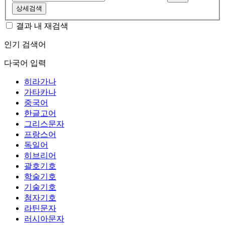
상세검색
결과 내 재검색
인기 검색어
다국어 입력
히라가나
가타카나
중국어
한글고어
그리스문자
프랑스어
독일어
히브리어
괄호기호
학술기호
기술기호
첨자기호
라틴문자
러시아문자