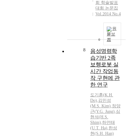
회 학술발표
대회 논문집
Vol.2014 No.4
원
문보
기
8
음성명령학
습기반 2족
보행로봇 실
시간 작업동
작 구현에 관
한 연구
도기훈(
K.
H.
Do)
,
김민성
(M.S. Kim)
,
정양
근
(
Y.
G.
Jung
)
,
심
현석(H.S.
Shim)
,
하언태
(U.T. Ha)
,
한성
현(S.H. Han)