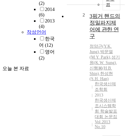
(2)
기
2014
(6)
2
3핑거 핸드의
2013
정밀파지제
(4)
어에 관한 연
작성언어
구
한국
어
(12)
정양근
(
Y.
K.
영어
Jung
)
,
박문열
(M.
Y.
Park)
,
성기
(2)
원(
K.
W. Sung)
,
오늘 본 자료
신행봉(H.B.
Shin)
,
한성현
(S.H. Han)
한국생산제
조학회
2013
한국생산제
조시스템학
회 학술발표
대회 논문집
Vol.2013
No.10