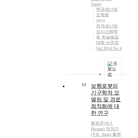
Yang)
한국생산제
조학회
2014
한국생산제
조시스템학
회 학술발표
대회 논문집
Vol.2014 No.4
원
문보
기
10
보행로봇의
기구학적 모
델링 및 경로
최적화에 대
한 연구
황원준(W.J.
Hwang)
,
정양근
(
Y.
K.
Jung
)
,
황원