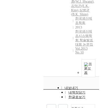
종(W.J. Hwang)
,
김억곤(E.
K.
Kim)
,
심병균
(B.
K.
Shim)
한국생산제
조학회
2013
한국생산제
조시스템학
회 학술발표
대회 논문집
Vol.2013
No.10
원
문보
기
내보내기
내책장담기
한글로보기