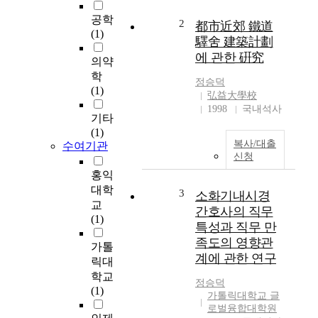
듣기평가 문항과의 비
공학
교를 통해 수능 듣기와
2
都市近郊 鐵道
(1)
관련성 정도를 연구하
驛舍 建築計劃
여 실제 수업시간에 교
에 관한 硏究
의약
육청 주관듣기평가를
학
수능과 관련시켜 그 활
정승덕
(1)
용도를 높이고자 하는
弘益大學校
데 그 목적이 있다. 이
1998
국내석사
기타
에 다음과 같이 구체적
(1)
인 연구 문제를 다루고
복사/대출
수여기관
있다. 첫째, 제7차 교육
신청
과정의 중점목표인 '의
홍익
사소통기능의 신장'과
대학
교육청 주관듣기 평가
3
소화기내시경
교
의 문항이 잘 부합하는
간호사의 직무
(1)
가? 둘째, 의사소통기
특성과 직무 만
능 중심으로 교육청 주
족도의 영향관
가톨
관 듣기 평가에서는 의
계에 관한 연구
릭대
사소통 기능이 한쪽으
학교
로의 치우침 없이 고르
정승덕
(1)
게 분포되어 있는가를
가톨릭대학교 글
살펴본다. 셋째, 언어
로벌융합대학원