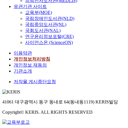
의학전자도서관(MEDLIS)
t
3개영역 - 친교활동,
유관기관 사이트
h
사실적 정보 교환, 감
e
교육부(MOE)
정표현- 에 60% 이상
n
국립장애인도서관(NLD)
치우쳐 있기 때문에 일
u
국립중앙도서관(NL)
상생활에서 보다 자연
r
스러운 의사소통 기능
국회도서관(NAL)
s
을 기르기 위해서는 나
연구윤리정보포털(CRE)
i
머지 빈도수가 적은 항
사이언스온 (ScienceON)
n
목들의 문항들도 더 많
g
이용약관
이 개발하고 활용해서
p
듣기 지도에 활용할 필
개인정보처리방침
e
요가 있다. 셋째, 언어
개인정보 재동의
r
처리 과정에 따라 각
기관소개
s
교육청 듣기 문항을 상
o
저작물 게시중단요청
향식, 하향식, 상호 작
n
용적 과정으로 분류해
n
서 살펴본 결과 하향식
e
(51.25%), 상향식
41061 대구광역시 동구 동내로 64(동내동1119) KERIS빌딩
l
(37.5%), 상호 작용적
i
(11.25%) 순서로 그 빈
Copyright© KERIS. ALL RIGHTS RESERVED
s
도가 나타났다. 그러나
c
단일한 한 회 별 수능
r
및 교육청 듣기 평가에