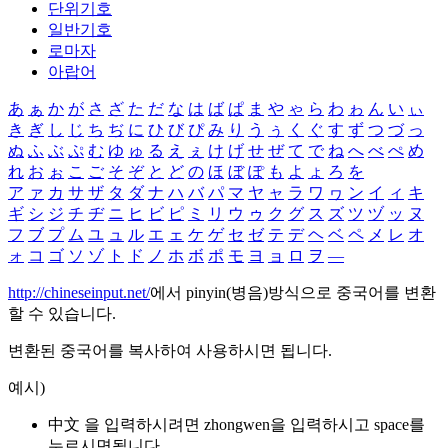
단위기호
일반기호
로마자
아랍어
あ
ぁ
か
が
さ
ざ
た
だ
な
は
ば
ぱ
ま
や
ゃ
ら
わ
ゎ
ん
い
ぃ
き
ぎ
し
じ
ち
ぢ
に
ひ
び
ぴ
み
り
う
ぅ
く
ぐ
す
ず
つ
づ
っ
ぬ
ふ
ぶ
ぷ
む
ゆ
ゅ
る
え
ぇ
け
げ
せ
ぜ
て
で
ね
へ
べ
ぺ
め
れ
お
ぉ
こ
ご
そ
ぞ
と
ど
の
ほ
ぼ
ぽ
も
よ
ょ
ろ
を
ア
ァ
カ
サ
ザ
タ
ダ
ナ
ハ
バ
パ
マ
ヤ
ャ
ラ
ワ
ヮ
ン
イ
ィ
キ
ギ
シ
ジ
チ
ヂ
ニ
ヒ
ビ
ピ
ミ
リ
ウ
ゥ
ク
グ
ス
ズ
ツ
ヅ
ッ
ヌ
フ
ブ
プ
ム
ユ
ュ
ル
エ
ェ
ケ
ゲ
セ
ゼ
テ
デ
ヘ
ベ
ペ
メ
レ
オ
ォ
コ
ゴ
ソ
ゾ
ト
ド
ノ
ホ
ボ
ポ
モ
ヨ
ョ
ロ
ヲ
―
http://chineseinput.net/
에서 pinyin(병음)방식으로 중국어를 변환
할 수 있습니다.
변환된 중국어를 복사하여 사용하시면 됩니다.
예시)
中文 을 입력하시려면
zhongwen
을 입력하시고 space를
누르시면됩니다.