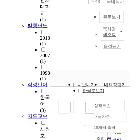
인제
처리 과정이라는 측면
2018
국내석사
대학
에서 교육청 주관 듣기
평가는 어떤 문장의 빈
교
원문보기
도수가 높고 낮은지를
(1)
발행연도
분석해 본다.(상향식,
목차검
A
하향식, 상호 작응적
색조회
c
2018
과정) 넷째, 교육청 주
q
(1)
관 듣기평가 문항과 수
음성듣기
u
능듣기문항의 문항별
2007
i
비교를 통해 교육청 주
(1)
r
관 듣기 평가의 문항이
i
수능 듣기 문항과 얼마
1998
n
나 부합하는가를 살펴
(1)
g
본다. 본 연구를 위해
작성언어
내보내기
내책장담기
a
2005학년도 시,도 교
한글로보기
n
육청 주관 듣기 평가 4
한국
d
회분(고3용)문제 및 대
어
정확도순
m
본 그리고 2005학년도
(3)
a
대학수학능력시험 듣
지도교수
내림차순
i
정확도
기평가 문제 및 대본들
n
순
의 내용을 분석 비교하
10개씩 출력
채원
내림차순
t
였고 Peterson의 상향
인기도
호
a
식, 하향식, 상호 작용
순
조회