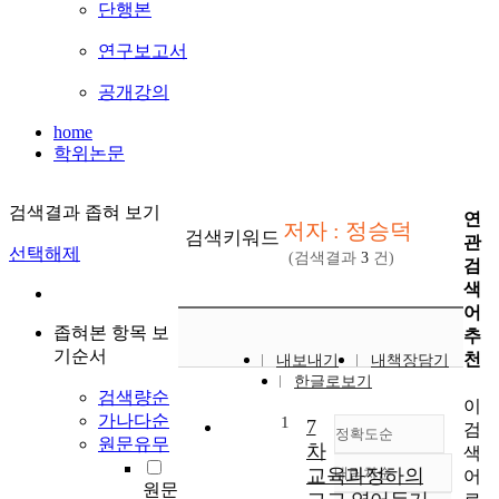
단행본
연구보고서
공개강의
home
학위논문
검색결과 좁혀 보기
연
저자 : 정승덕
검색키워드
관
선택해제
(검색결과
3
건)
검
색
어
좁혀본 항목 보
추
기순서
천
내보내기
내책장담기
한글로보기
검색량순
이
가나다순
1
7
검
정확도순
원문유무
차
색
교육과정하의
내림차순
어
정확도
원문