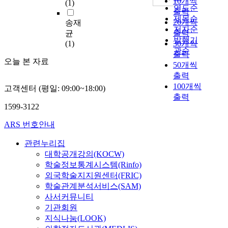
10개씩
(1)
i
식 언어처리과정을 한
연도순
출력
n
국 교육과정평가원에
제목순
20개씩
송재
i
서 제시한 수능 듣기
저자순
출력
균
n
문항들에 있어서의 언
발행기
(1)
30개씩
g
어사용 기술들을 참고
관순
출력
h
하여 10개의 범주로
오늘 본 자료
50개씩
u
나누어 비교하였다. 모
출력
m
든 통계는 백분율을 중
100개씩
a
고객센터 (평일: 09:00~18:00)
심으로 비교를 실시하
출력
n
였고 이에 따른 결과는
1599-3122
r
다음과 같다. 첫째, 교
e
육청 듣기와 수능 듣기
ARS 번호안내
s
모두 그 세부적 항목의
o
빈도수에서는 차이가
관련누리집
u
있지만 전체적으로 제
대학공개강의(KOCW)
r
7차 교육과정에서 제
학술정보통계시스템(Rinfo)
c
시한 의사소통 기능 중
외국학술지지원센터(FRIC)
e
심의 교육목표에 충분
학술관계분석서비스(SAM)
s
히 부합하는 문항 구성
사서커뮤니티
f
으로 되어 있었다. 둘
기관회원
o
째, 그러나 위 41개 반
지식나눔(LOOK)
r
영된 항목들의 구성이