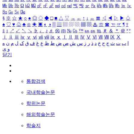
㎒
㎓
㎔
Ω
㏀
㏁
㎊
㎋
㎌
㏖
㏅
㎭
㎮
㎯
㏛
㎩
㎪
㎫
㎬
㏝
㏐
㏓
㏃
㏉
㏜
㏆
§
※
☆
★
○
●
◎
◇
◆
□
■
△
▽
→
←
↑
↓
↔
〓
◁
◀
▷
▶
♤
♠
♡
♥
♧
♣
⊙
◈
▣
◐
◑
▒
▤
▥
▨
▧
▦
▩
♨
☏
☎
☜
☞
¶
†
‡
↕
↗
↙
↖
↘
♭
♩
♪
♬
㉿
㈜
№
㏇
™
㏂
㏘
℡
＃
＆
＊
＠
ª
º
ⅰ
ⅱ
ⅲ
ⅳ
ⅴ
ⅵ
ⅶ
ⅷ
ⅸ
ⅹ
Ⅰ
Ⅱ
Ⅲ
Ⅳ
Ⅴ
Ⅵ
Ⅶ
Ⅷ
Ⅸ
Ⅹ
ا
ب
ت
ث
ج
ح
خ
د
ذ
ر
ز
س
ش
ص
ض
ط
ظ
ع
غ
ف
ق
ک
ل
م
ن
ه
و
ی
닫기
통합검색
국내학술논문
학위논문
해외학술논문
학술지