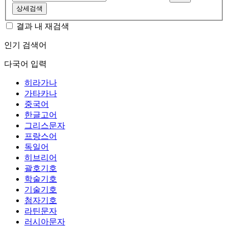
상세검색
결과 내 재검색
인기 검색어
다국어 입력
히라가나
가타카나
중국어
한글고어
그리스문자
프랑스어
독일어
히브리어
괄호기호
학술기호
기술기호
첨자기호
라틴문자
러시아문자