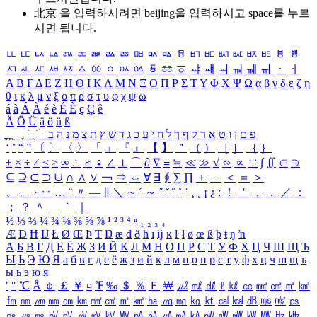
北京 을 입력하시려면
beijing
을 입력하시고 space를 누르
시면 됩니다.
ㅥ
ㅦ
ㅧ
ㅨ
ㅩ
ㅪ
ㅫ
ㅬ
ㅭ
ㅮ
ㅯ
ㅰ
ㅱ
ㅲ
ㅳ
ㅴ
ㅵ
ㅶ
ㅷ
ㅸ
ㅹ
ㅺ
ㅻ
ㅼ
ㅽ
ㅾ
ㅿ
ㆀ
ㆁ
ㆂ
ㆃ
ㆄ
ㆅ
ㆆ
ㆇ
ㆈ
ㆉ
ㆊ
ㆋ
ㆌ
ㆍ
ㆎ
Α
Β
Γ
Δ
Ε
Ζ
Η
Θ
Ι
Κ
Λ
Μ
Ν
Ξ
Ο
Π
Ρ
Σ
Τ
Υ
Φ
Χ
Ψ
Ω
α
β
γ
δ
ε
ζ
η
θ
ι
κ
λ
μ
ν
ξ
ο
π
ρ
σ
τ
υ
φ
χ
ψ
ω
á
à
Á
À
é
è
É
È
ç
Ç
ê
Ä
Ö
Ü
ä
ö
ü
ß
ְ
ֳ
ֲ
ֱ
ָ
ַ
ֵ
ֶ
ִ
ֹ
ּ
ֻ
ׂ
ׁ
ּ
ב
ה
נ
מ
צ
ת
ץ
ש
ד
ג
כ
ע
י
ח
ל
ך
ף
ק
ר
א
ט
ו
ן
ם
פ
‘
’
“
”
〔
〕
〈
〉
「
」
『
』
【
】
＂
（
）
［
］
｛
｝
±
×
÷
≠
≤
≥
∞
∴
♂
♀
∠
⊥
⌒
∂
∇
≡
≒
≪
≫
√
∽
∝
∵
∫
∬
∈
∋
⊆
⊇
⊂
⊃
∪
∩
∧
∨
￢
⇒
⇔
∀
∃
∮
∑
∏
＋
－
＜
＝
＞
、
。
·
‥
…
¨
〃
―
∥
＼
∼
´
～
ˇ
˘
˝
˚
˙
¸
˛
¡
¿
ː
！
＇
，
．
／
：
；
？
＾
＿
｀
｜
½
⅓
⅔
¼
¾
⅛
⅜
⅝
⅞
¹
²
³
⁴
ⁿ
₁
₂
₃
₄
Æ
Ð
Ħ
Ĳ
Ł
Ø
Œ
Þ
Ŧ
Ŋ
æ
đ
ð
ħ
ı
ĳ
ĸ
ŀ
ł
ø
œ
ß
þ
ŧ
ŋ
ŉ
А
Б
В
Г
Д
Е
Ё
Ж
З
И
Й
К
Л
М
Н
О
П
Р
С
Т
У
Ф
Х
Ц
Ч
Ш
Щ
Ъ
Ы
Ь
Э
Ю
Я
а
б
в
г
д
е
ё
ж
з
и
й
к
л
м
н
о
п
р
с
т
у
ф
х
ц
ч
ш
щ
ъ
ы
ь
э
ю
я
′
″
℃
Å
￠
￡
￥
¤
℉
‰
＄
％
Ｆ
￦
㎕
㎖
㎗
ℓ
㎘
㏄
㎣
㎤
㎥
㎦
㎙
㎚
㎛
㎜
㎝
㎞
㎟
㎠
㎡
㎢
㏊
㎍
㎎
㎏
㏏
㎈
㎉
㏈
㎧
㎨
㎰
㎱
㎲
㎳
㎴
㎵
㎶
㎷
㎸
㎹
㎀
㎁
㎂
㎃
㎄
㎺
㎻
㎽
㎾
㎿
㎐
㎑