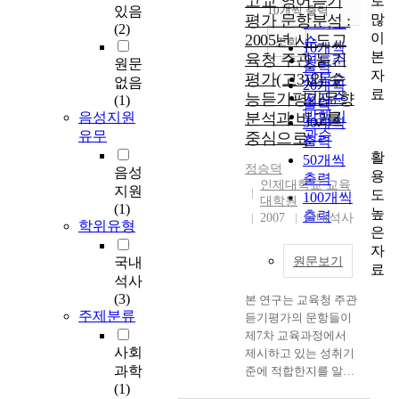
고교 영어듣기
로
순
있음
10개씩 출력
내림차순
많
평가 문항분석 :
인기도
(2)
이
2005년 시·도교
순
조회
10개씩
본
육청 주관 듣기
연도순
원문
출력
자
평가(고3)와 수
제목순
없음
20개씩
료
능듣기평가문향
저자순
(1)
출력
발행기
음성지원
분석과 비교를
30개씩
관순
유무
중심으로
출력
활
50개씩
정승덕
음성
용
출력
인제대학교 교육
지원
도
100개씩
대학원
(1)
높
출력
2007
국내석사
학위유형
은
자
국내
원문보기
료
석사
(3)
본 연구는 교육청 주관
주제분류
듣기평가의 문항들이
제7차 교육과정에서
사회
제시하고 있는 성취기
과학
준에 적합한지를 알아
(1)
보고 이와 더불어 수능