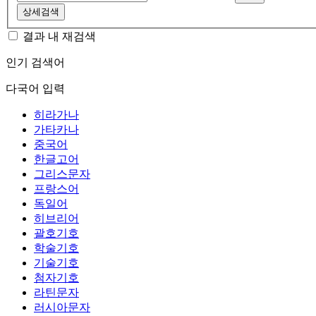
상세검색
결과 내 재검색
인기 검색어
다국어 입력
히라가나
가타카나
중국어
한글고어
그리스문자
프랑스어
독일어
히브리어
괄호기호
학술기호
기술기호
첨자기호
라틴문자
러시아문자