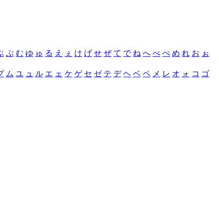
ぶ
ぷ
む
ゆ
ゅ
る
え
ぇ
け
げ
せ
ぜ
て
で
ね
へ
べ
ぺ
め
れ
お
ぉ
プ
ム
ユ
ュ
ル
エ
ェ
ケ
ゲ
セ
ゼ
テ
デ
ヘ
ベ
ペ
メ
レ
オ
ォ
コ
ゴ