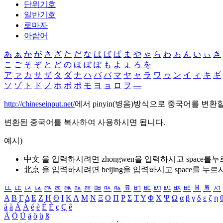
단위기호
일반기호
로마자
아랍어
あ
ぁ
か
が
さ
ざ
た
だ
な
は
ば
ぱ
ま
や
ゃ
ら
わ
ゎ
ん
い
ぃ
き
こ
ご
そ
ぞ
と
ど
の
ほ
ぼ
ぽ
も
よ
ょ
ろ
を
ア
ァ
カ
サ
ザ
タ
ダ
ナ
ハ
バ
パ
マ
ヤ
ャ
ラ
ワ
ヮ
ン
イ
ィ
キ
ギ
ソ
ゾ
ト
ド
ノ
ホ
ボ
ポ
モ
ヨ
ョ
ロ
ヲ
―
http://chineseinput.net/
에서 pinyin(병음)방식으로 중국어를 변환
변환된 중국어를 복사하여 사용하시면 됩니다.
예시)
中文 을 입력하시려면
zhongwen
을 입력하시고 space를
北京 을 입력하시려면
beijing
을 입력하시고 space를 누르
ㅥ
ㅦ
ㅧ
ㅨ
ㅩ
ㅪ
ㅫ
ㅬ
ㅭ
ㅮ
ㅯ
ㅰ
ㅱ
ㅲ
ㅳ
ㅴ
ㅵ
ㅶ
ㅷ
ㅸ
ㅹ
ㅺ
Α
Β
Γ
Δ
Ε
Ζ
Η
Θ
Ι
Κ
Λ
Μ
Ν
Ξ
Ο
Π
Ρ
Σ
Τ
Υ
Φ
Χ
Ψ
Ω
α
β
γ
δ
ε
ζ
η
á
à
Á
À
é
è
É
È
ç
Ç
ê
Ä
Ö
Ü
ä
ö
ü
ß