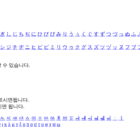
ぎ
し
じ
ち
ぢ
に
ひ
び
ぴ
み
り
う
ぅ
く
ぐ
す
ず
つ
づ
っ
ぬ
ふ
シ
ジ
チ
ヂ
ニ
ヒ
ビ
ピ
ミ
リ
ウ
ゥ
ク
グ
ス
ズ
ツ
ヅ
ッ
ヌ
フ
ブ
할 수 있습니다.
누르시면됩니다.
시면 됩니다.
ㅻ
ㅼ
ㅽ
ㅾ
ㅿ
ㆀ
ㆁ
ㆂ
ㆃ
ㆄ
ㆅ
ㆆ
ㆇ
ㆈ
ㆉ
ㆊ
ㆋ
ㆌ
ㆍ
ㆎ
θ
ι
κ
λ
μ
ν
ξ
ο
π
ρ
σ
τ
υ
φ
χ
ψ
ω