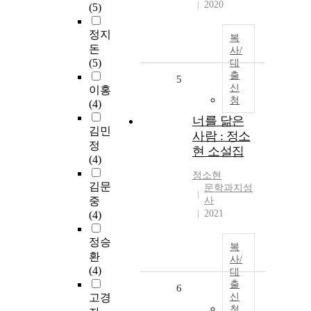
2020
(5)
정지
복
돈
사/
(5)
대
출
5
신
이홍
청
(4)
너를 닮은
김민
사람 : 정소
정
현 소설집
(4)
정소현
김문
문학과지성
중
사
2021
(4)
정승
복
환
사/
(4)
대
출
6
고경
신
청