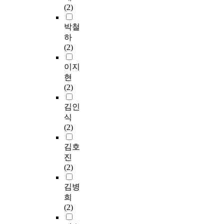
(2)
박철
하
(2)
이지
현
(2)
김인
식
(2)
김호
진
(2)
김병
희
(2)