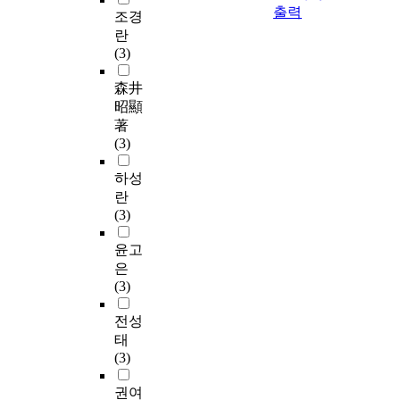
출력
조경
란
(3)
森井
昭顯
著
(3)
하성
란
(3)
윤고
은
(3)
전성
태
(3)
권여