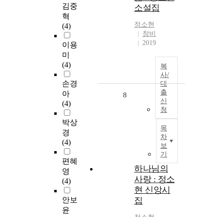
김중
소설집
혁
정소현
(4)
창비
2019
이용
미
(4)
복
사/
손경
대
출
아
8
신
(4)
청
박상
목
경
차
(4)
보
기
편혜
하나님의
영
사랑 : 정소
(4)
현 신앙시
안보
집
윤