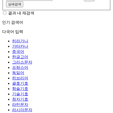
상세검색
결과 내 재검색
인기 검색어
다국어 입력
히라가나
가타카나
중국어
한글고어
그리스문자
프랑스어
독일어
히브리어
괄호기호
학술기호
기술기호
첨자기호
라틴문자
러시아문자