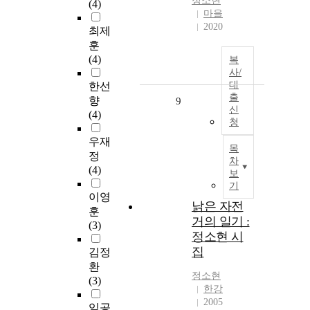
정소현
(4)
마을
2020
최제
훈
(4)
복
사/
대
한선
출
향
9
신
(4)
청
우재
목
정
차
(4)
보
기
이영
낡은 자전
훈
거의 일기 :
(3)
정소현 시
집
김정
환
정소현
(3)
한강
2005
임공