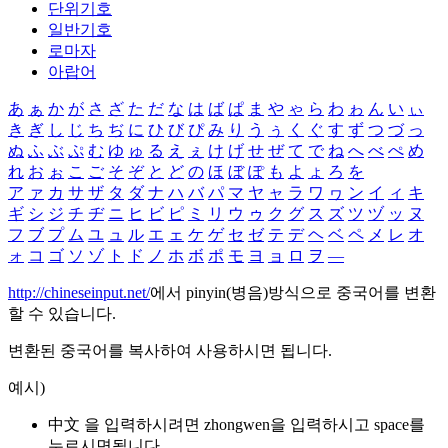
단위기호
일반기호
로마자
아랍어
あ
ぁ
か
が
さ
ざ
た
だ
な
は
ば
ぱ
ま
や
ゃ
ら
わ
ゎ
ん
い
ぃ
き
ぎ
し
じ
ち
ぢ
に
ひ
び
ぴ
み
り
う
ぅ
く
ぐ
す
ず
つ
づ
っ
ぬ
ふ
ぶ
ぷ
む
ゆ
ゅ
る
え
ぇ
け
げ
せ
ぜ
て
で
ね
へ
べ
ぺ
め
れ
お
ぉ
こ
ご
そ
ぞ
と
ど
の
ほ
ぼ
ぽ
も
よ
ょ
ろ
を
ア
ァ
カ
サ
ザ
タ
ダ
ナ
ハ
バ
パ
マ
ヤ
ャ
ラ
ワ
ヮ
ン
イ
ィ
キ
ギ
シ
ジ
チ
ヂ
ニ
ヒ
ビ
ピ
ミ
リ
ウ
ゥ
ク
グ
ス
ズ
ツ
ヅ
ッ
ヌ
フ
ブ
プ
ム
ユ
ュ
ル
エ
ェ
ケ
ゲ
セ
ゼ
テ
デ
ヘ
ベ
ペ
メ
レ
オ
ォ
コ
ゴ
ソ
ゾ
ト
ド
ノ
ホ
ボ
ポ
モ
ヨ
ョ
ロ
ヲ
―
http://chineseinput.net/
에서 pinyin(병음)방식으로 중국어를 변환
할 수 있습니다.
변환된 중국어를 복사하여 사용하시면 됩니다.
예시)
中文 을 입력하시려면
zhongwen
을 입력하시고 space를
누르시면됩니다.