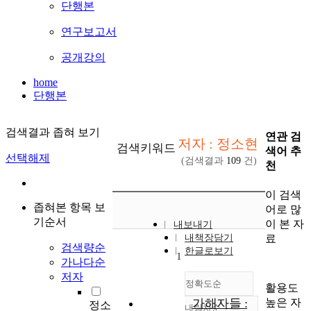
단행본
연구보고서
공개강의
home
단행본
검색결과 좁혀 보기
연관 검
저자 : 정소현
검색키워드
색어 추
선택해제
(검색결과
109
건)
천
이 검색
좁혀본 항목 보
어로 많
기순서
이 본 자
내보내기
료
내책장담기
검색량순
한글로보기
1
가나다순
저자
정확도순
활용도
높은 자
가해자들 :
정소
내림차순