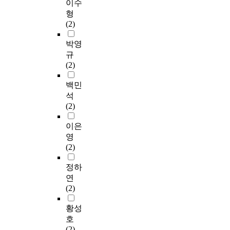
이수
형
(2)
박영
규
(2)
백민
석
(2)
이은
영
(2)
정하
연
(2)
황성
호
(2)