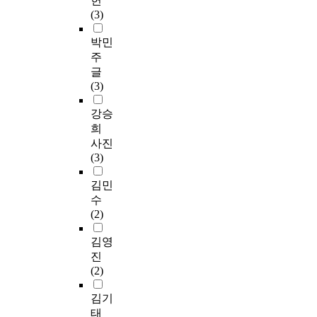
헌
(3)
박민
주
글
(3)
강승
희
사진
(3)
김민
수
(2)
김영
진
(2)
김기
태