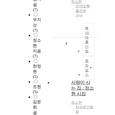
정소현
설
月刊文學
(7)
출판부
2010
우지
선
복
(7)
사/
대
정소
출
4
현
신
지음
청
(7)
목
차
한정
보
현
기
(5)
사랑이 사
조현
는 집 : 정소
(5)
현 시집
김문
정소현
희
한국문인협
회
글