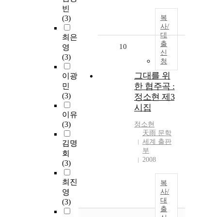
빈
(3)
복
사/
대
최은
출
10
영
신
(3)
청
그대를 위
이광
한 협주곡 :
민
(3)
정소현 제3
시집
이유
(3)
정소현
天雨 문학
세계 출판
김명
부
회
2008
(3)
최진
복
영
사/
대
(3)
출