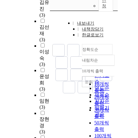
신
김유
청
진
(3)
내보내기
김선
내책장담기
재
한글로보기
(3)
정확도순
이성
숙
내림차순
정확도
(3)
순
10개씩 출력
내림차순
인기도
윤성
순
조회
희
10개씩
연도순
(3)
출력
제목순
20개씩
임현
저자순
출력
(3)
발행기
30개씩
관순
출력
장현
50개씩
경
출력
(3)
100개씩