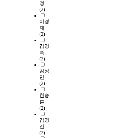
정
(2)
이경
재
(2)
김영
숙
(2)
김성
민
(2)
한승
훈
(2)
김명
진
(2)