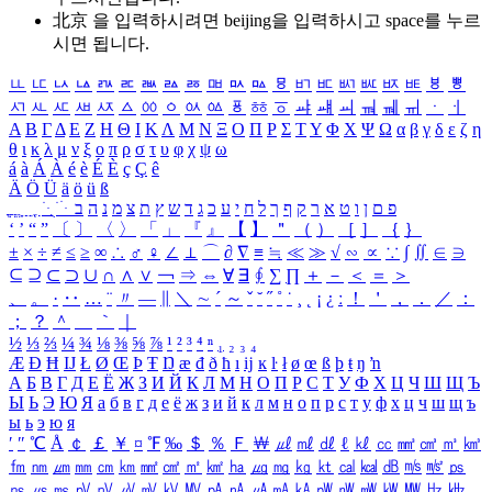
北京 을 입력하시려면
beijing
을 입력하시고 space를 누르
시면 됩니다.
ㅥ
ㅦ
ㅧ
ㅨ
ㅩ
ㅪ
ㅫ
ㅬ
ㅭ
ㅮ
ㅯ
ㅰ
ㅱ
ㅲ
ㅳ
ㅴ
ㅵ
ㅶ
ㅷ
ㅸ
ㅹ
ㅺ
ㅻ
ㅼ
ㅽ
ㅾ
ㅿ
ㆀ
ㆁ
ㆂ
ㆃ
ㆄ
ㆅ
ㆆ
ㆇ
ㆈ
ㆉ
ㆊ
ㆋ
ㆌ
ㆍ
ㆎ
Α
Β
Γ
Δ
Ε
Ζ
Η
Θ
Ι
Κ
Λ
Μ
Ν
Ξ
Ο
Π
Ρ
Σ
Τ
Υ
Φ
Χ
Ψ
Ω
α
β
γ
δ
ε
ζ
η
θ
ι
κ
λ
μ
ν
ξ
ο
π
ρ
σ
τ
υ
φ
χ
ψ
ω
á
à
Á
À
é
è
É
È
ç
Ç
ê
Ä
Ö
Ü
ä
ö
ü
ß
ְ
ֳ
ֲ
ֱ
ָ
ַ
ֵ
ֶ
ִ
ֹ
ּ
ֻ
ׂ
ׁ
ּ
ב
ה
נ
מ
צ
ת
ץ
ש
ד
ג
כ
ע
י
ח
ל
ך
ף
ק
ר
א
ט
ו
ן
ם
פ
‘
’
“
”
〔
〕
〈
〉
「
」
『
』
【
】
＂
（
）
［
］
｛
｝
±
×
÷
≠
≤
≥
∞
∴
♂
♀
∠
⊥
⌒
∂
∇
≡
≒
≪
≫
√
∽
∝
∵
∫
∬
∈
∋
⊆
⊇
⊂
⊃
∪
∩
∧
∨
￢
⇒
⇔
∀
∃
∮
∑
∏
＋
－
＜
＝
＞
、
。
·
‥
…
¨
〃
―
∥
＼
∼
´
～
ˇ
˘
˝
˚
˙
¸
˛
¡
¿
ː
！
＇
，
．
／
：
；
？
＾
＿
｀
｜
½
⅓
⅔
¼
¾
⅛
⅜
⅝
⅞
¹
²
³
⁴
ⁿ
₁
₂
₃
₄
Æ
Ð
Ħ
Ĳ
Ł
Ø
Œ
Þ
Ŧ
Ŋ
æ
đ
ð
ħ
ı
ĳ
ĸ
ŀ
ł
ø
œ
ß
þ
ŧ
ŋ
ŉ
А
Б
В
Г
Д
Е
Ё
Ж
З
И
Й
К
Л
М
Н
О
П
Р
С
Т
У
Ф
Х
Ц
Ч
Ш
Щ
Ъ
Ы
Ь
Э
Ю
Я
а
б
в
г
д
е
ё
ж
з
и
й
к
л
м
н
о
п
р
с
т
у
ф
х
ц
ч
ш
щ
ъ
ы
ь
э
ю
я
′
″
℃
Å
￠
￡
￥
¤
℉
‰
＄
％
Ｆ
￦
㎕
㎖
㎗
ℓ
㎘
㏄
㎣
㎤
㎥
㎦
㎙
㎚
㎛
㎜
㎝
㎞
㎟
㎠
㎡
㎢
㏊
㎍
㎎
㎏
㏏
㎈
㎉
㏈
㎧
㎨
㎰
㎱
㎲
㎳
㎴
㎵
㎶
㎷
㎸
㎹
㎀
㎁
㎂
㎃
㎄
㎺
㎻
㎽
㎾
㎿
㎐
㎑