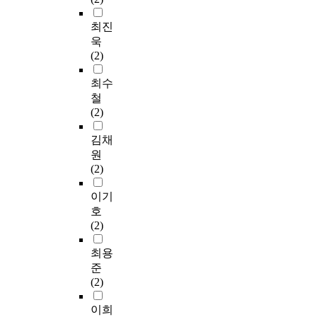
최진
욱
(2)
최수
철
(2)
김채
원
(2)
이기
호
(2)
최용
준
(2)
이희