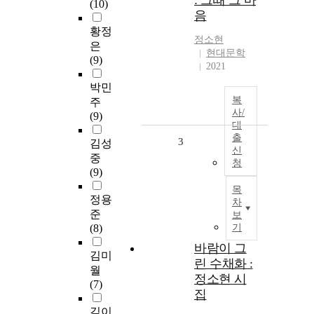
: 그때 그 마
(10)
음
황정
정소현
은
현대문학
(9)
2021
박민
복
주
사/
(9)
대
출
3
김성
신
중
청
(9)
목
정용
차
준
보
(8)
기
바람이 그
김미
린 수채화 :
월
정소현 시
(7)
집
김이