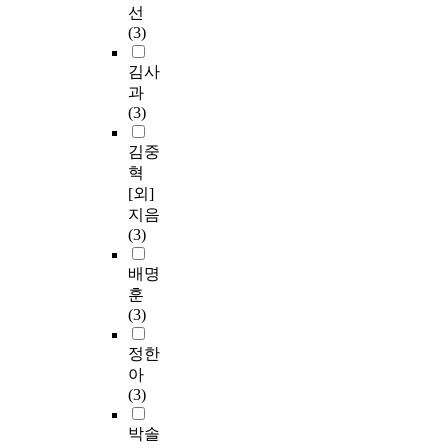
선
(3)
김사
과
(3)
김중
혁
[외]
지음
(3)
배명
훈
(3)
정한
아
(3)
박솔