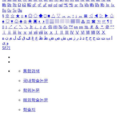
㎒
㎓
㎔
Ω
㏀
㏁
㎊
㎋
㎌
㏖
㏅
㎭
㎮
㎯
㏛
㎩
㎪
㎫
㎬
㏝
㏐
㏓
㏃
㏉
㏜
㏆
§
※
☆
★
○
●
◎
◇
◆
□
■
△
▽
→
←
↑
↓
↔
〓
◁
◀
▷
▶
♤
♠
♡
♥
♧
♣
⊙
◈
▣
◐
◑
▒
▤
▥
▨
▧
▦
▩
♨
☏
☎
☜
☞
¶
†
‡
↕
↗
↙
↖
↘
♭
♩
♪
♬
㉿
㈜
№
㏇
™
㏂
㏘
℡
＃
＆
＊
＠
ª
º
ⅰ
ⅱ
ⅲ
ⅳ
ⅴ
ⅵ
ⅶ
ⅷ
ⅸ
ⅹ
Ⅰ
Ⅱ
Ⅲ
Ⅳ
Ⅴ
Ⅵ
Ⅶ
Ⅷ
Ⅸ
Ⅹ
ا
ب
ت
ث
ج
ح
خ
د
ذ
ر
ز
س
ش
ص
ض
ط
ظ
ع
غ
ف
ق
ک
ل
م
ن
ه
و
ی
닫기
통합검색
국내학술논문
학위논문
해외학술논문
학술지