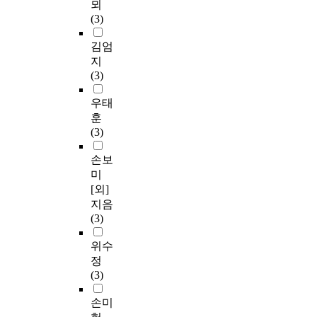
뫼
(3)
김엄
지
(3)
우태
훈
(3)
손보
미
[외]
지음
(3)
위수
정
(3)
손미