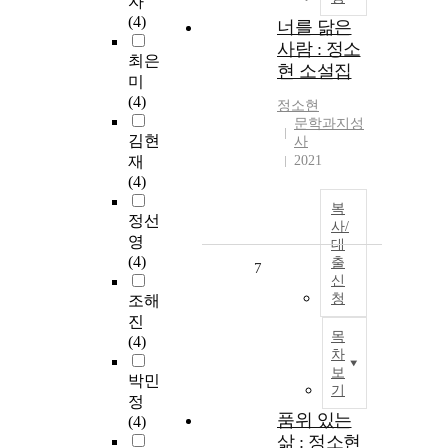
자
(4)
너를 닮은
사람 : 정소
최은
현 소설집
미
(4)
정소현
문학과지성
김현
사
재
2021
(4)
복
정선
사/
영
대
(4)
출
7
신
청
조해
진
목
(4)
차
보
박민
기
정
품위 있는
(4)
삶 : 정소현