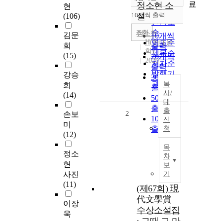
정확도
료
정소현 소
현
순
10개씩 출력
설
(106)
내림차순
인기도
순
조회
정소현
김문
10개씩
H(현대문
연도순
희
출력
학)
제목순
(15)
20개씩
2020
저자순
출력
발행기
강승
30개씩
관순
복
희
출력
사/
(14)
50개씩
대
출력
출
2
손보
100개씩
신
미
출력
청
(12)
목
정소
차
현
보
사진
기
(11)
(제67회) 現
代文學賞
이장
수상소설집
욱