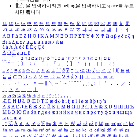
北京 을 입력하시려면
beijing
을 입력하시고 space를 누르
시면 됩니다.
ㅥ
ㅦ
ㅧ
ㅨ
ㅩ
ㅪ
ㅫ
ㅬ
ㅭ
ㅮ
ㅯ
ㅰ
ㅱ
ㅲ
ㅳ
ㅴ
ㅵ
ㅶ
ㅷ
ㅸ
ㅹ
ㅺ
ㅻ
ㅼ
ㅽ
ㅾ
ㅿ
ㆀ
ㆁ
ㆂ
ㆃ
ㆄ
ㆅ
ㆆ
ㆇ
ㆈ
ㆉ
ㆊ
ㆋ
ㆌ
ㆍ
ㆎ
Α
Β
Γ
Δ
Ε
Ζ
Η
Θ
Ι
Κ
Λ
Μ
Ν
Ξ
Ο
Π
Ρ
Σ
Τ
Υ
Φ
Χ
Ψ
Ω
α
β
γ
δ
ε
ζ
η
θ
ι
κ
λ
μ
ν
ξ
ο
π
ρ
σ
τ
υ
φ
χ
ψ
ω
á
à
Á
À
é
è
É
È
ç
Ç
ê
Ä
Ö
Ü
ä
ö
ü
ß
ְ
ֳ
ֲ
ֱ
ָ
ַ
ֵ
ֶ
ִ
ֹ
ּ
ֻ
ׂ
ׁ
ּ
ב
ה
נ
מ
צ
ת
ץ
ש
ד
ג
כ
ע
י
ח
ל
ך
ף
ק
ר
א
ט
ו
ן
ם
פ
‘
’
“
”
〔
〕
〈
〉
「
」
『
』
【
】
＂
（
）
［
］
｛
｝
±
×
÷
≠
≤
≥
∞
∴
♂
♀
∠
⊥
⌒
∂
∇
≡
≒
≪
≫
√
∽
∝
∵
∫
∬
∈
∋
⊆
⊇
⊂
⊃
∪
∩
∧
∨
￢
⇒
⇔
∀
∃
∮
∑
∏
＋
－
＜
＝
＞
、
。
·
‥
…
¨
〃
―
∥
＼
∼
´
～
ˇ
˘
˝
˚
˙
¸
˛
¡
¿
ː
！
＇
，
．
／
：
；
？
＾
＿
｀
｜
½
⅓
⅔
¼
¾
⅛
⅜
⅝
⅞
¹
²
³
⁴
ⁿ
₁
₂
₃
₄
Æ
Ð
Ħ
Ĳ
Ł
Ø
Œ
Þ
Ŧ
Ŋ
æ
đ
ð
ħ
ı
ĳ
ĸ
ŀ
ł
ø
œ
ß
þ
ŧ
ŋ
ŉ
А
Б
В
Г
Д
Е
Ё
Ж
З
И
Й
К
Л
М
Н
О
П
Р
С
Т
У
Ф
Х
Ц
Ч
Ш
Щ
Ъ
Ы
Ь
Э
Ю
Я
а
б
в
г
д
е
ё
ж
з
и
й
к
л
м
н
о
п
р
с
т
у
ф
х
ц
ч
ш
щ
ъ
ы
ь
э
ю
я
′
″
℃
Å
￠
￡
￥
¤
℉
‰
＄
％
Ｆ
￦
㎕
㎖
㎗
ℓ
㎘
㏄
㎣
㎤
㎥
㎦
㎙
㎚
㎛
㎜
㎝
㎞
㎟
㎠
㎡
㎢
㏊
㎍
㎎
㎏
㏏
㎈
㎉
㏈
㎧
㎨
㎰
㎱
㎲
㎳
㎴
㎵
㎶
㎷
㎸
㎹
㎀
㎁
㎂
㎃
㎄
㎺
㎻
㎽
㎾
㎿
㎐
㎑