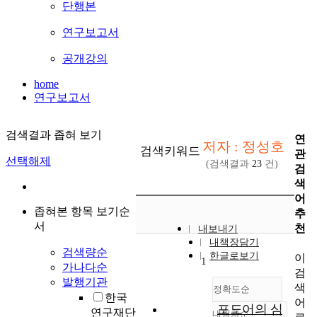
단행본
연구보고서
공개강의
home
연구보고서
검색결과 좁혀 보기
연
저자 : 정성호
검색키워드
관
선택해제
(검색결과
23
건)
검
색
어
좁혀본 항목 보기순
추
서
천
내보내기
내책장담기
검색량순
한글로보기
이
1
가나다순
검
발행기관
색
정확도순
한국
어
포도어의 심
연구재단
내림차순