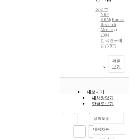
정성호
NRF
KRM(Korean
Research
Memory)
2004
한국연구재
단(NRF)
원문
보기
내보내기
내책장담기
한글로보기
정확도순
내림차순
정확도
순