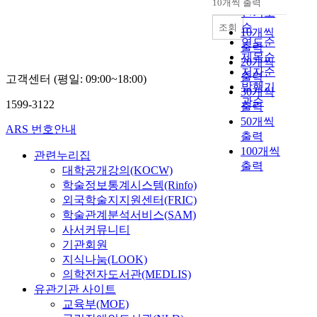
10개씩 출력
내림차순
인기도
순
조회
10개씩
연도순
출력
제목순
20개씩
저자순
출력
고객센터 (평일: 09:00~18:00)
발행기
30개씩
관순
1599-3122
출력
50개씩
ARS 번호안내
출력
100개씩
관련누리집
출력
대학공개강의(KOCW)
학술정보통계시스템(Rinfo)
외국학술지지원센터(FRIC)
학술관계분석서비스(SAM)
사서커뮤니티
기관회원
지식나눔(LOOK)
의학전자도서관(MEDLIS)
유관기관 사이트
교육부(MOE)