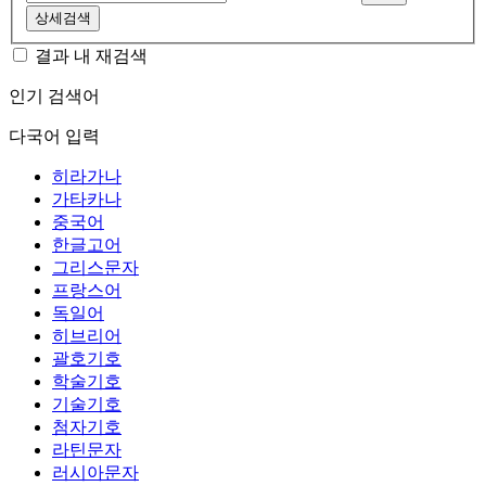
상세검색
결과 내 재검색
인기 검색어
다국어 입력
히라가나
가타카나
중국어
한글고어
그리스문자
프랑스어
독일어
히브리어
괄호기호
학술기호
기술기호
첨자기호
라틴문자
러시아문자