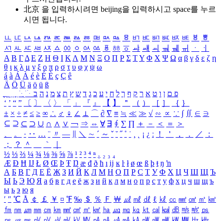
北京 을 입력하시려면
beijing
을 입력하시고 space를 누르
시면 됩니다.
ㅥ
ㅦ
ㅧ
ㅨ
ㅩ
ㅪ
ㅫ
ㅬ
ㅭ
ㅮ
ㅯ
ㅰ
ㅱ
ㅲ
ㅳ
ㅴ
ㅵ
ㅶ
ㅷ
ㅸ
ㅹ
ㅺ
ㅻ
ㅼ
ㅽ
ㅾ
ㅿ
ㆀ
ㆁ
ㆂ
ㆃ
ㆄ
ㆅ
ㆆ
ㆇ
ㆈ
ㆉ
ㆊ
ㆋ
ㆌ
ㆍ
ㆎ
Α
Β
Γ
Δ
Ε
Ζ
Η
Θ
Ι
Κ
Λ
Μ
Ν
Ξ
Ο
Π
Ρ
Σ
Τ
Υ
Φ
Χ
Ψ
Ω
α
β
γ
δ
ε
ζ
η
θ
ι
κ
λ
μ
ν
ξ
ο
π
ρ
σ
τ
υ
φ
χ
ψ
ω
á
à
Á
À
é
è
É
È
ç
Ç
ê
Ä
Ö
Ü
ä
ö
ü
ß
ְ
ֳ
ֲ
ֱ
ָ
ַ
ֵ
ֶ
ִ
ֹ
ּ
ֻ
ׂ
ׁ
ּ
ב
ה
נ
מ
צ
ת
ץ
ש
ד
ג
כ
ע
י
ח
ל
ך
ף
ק
ר
א
ט
ו
ן
ם
פ
‘
’
“
”
〔
〕
〈
〉
「
」
『
』
【
】
＂
（
）
［
］
｛
｝
±
×
÷
≠
≤
≥
∞
∴
♂
♀
∠
⊥
⌒
∂
∇
≡
≒
≪
≫
√
∽
∝
∵
∫
∬
∈
∋
⊆
⊇
⊂
⊃
∪
∩
∧
∨
￢
⇒
⇔
∀
∃
∮
∑
∏
＋
－
＜
＝
＞
、
。
·
‥
…
¨
〃
―
∥
＼
∼
´
～
ˇ
˘
˝
˚
˙
¸
˛
¡
¿
ː
！
＇
，
．
／
：
；
？
＾
＿
｀
｜
½
⅓
⅔
¼
¾
⅛
⅜
⅝
⅞
¹
²
³
⁴
ⁿ
₁
₂
₃
₄
Æ
Ð
Ħ
Ĳ
Ł
Ø
Œ
Þ
Ŧ
Ŋ
æ
đ
ð
ħ
ı
ĳ
ĸ
ŀ
ł
ø
œ
ß
þ
ŧ
ŋ
ŉ
А
Б
В
Г
Д
Е
Ё
Ж
З
И
Й
К
Л
М
Н
О
П
Р
С
Т
У
Ф
Х
Ц
Ч
Ш
Щ
Ъ
Ы
Ь
Э
Ю
Я
а
б
в
г
д
е
ё
ж
з
и
й
к
л
м
н
о
п
р
с
т
у
ф
х
ц
ч
ш
щ
ъ
ы
ь
э
ю
я
′
″
℃
Å
￠
￡
￥
¤
℉
‰
＄
％
Ｆ
￦
㎕
㎖
㎗
ℓ
㎘
㏄
㎣
㎤
㎥
㎦
㎙
㎚
㎛
㎜
㎝
㎞
㎟
㎠
㎡
㎢
㏊
㎍
㎎
㎏
㏏
㎈
㎉
㏈
㎧
㎨
㎰
㎱
㎲
㎳
㎴
㎵
㎶
㎷
㎸
㎹
㎀
㎁
㎂
㎃
㎄
㎺
㎻
㎽
㎾
㎿
㎐
㎑