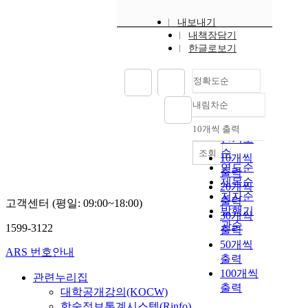
내보내기
내책장담기
한글로보기
정확도순
내림차순
정확도
순
10개씩 출력
내림차순
인기도
순
조회
10개씩
연도순
출력
제목순
20개씩
저자순
출력
고객센터 (평일: 09:00~18:00)
발행기
30개씩
관순
1599-3122
출력
50개씩
ARS 번호안내
출력
100개씩
관련누리집
출력
대학공개강의(KOCW)
학술정보통계시스템(Rinfo)