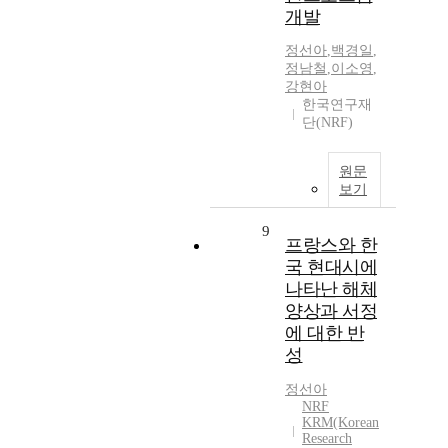
개발
정선아
,
백경일
,
정남철
,
이소영
,
강현아
한국연구재
단(NRF)
원문
보기
9
프랑스와 한
국 현대시에
나타난 해체
양상과 서정
에 대한 반
성
정선아
NRF
KRM(Korean
Research