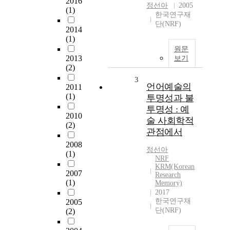
2016
정선아
2005
(1)
한국연구재
단(NRF)
2014
(1)
원문
2013
보기
(2)
3
언어예술의
2011
(1)
투명성과 불
투명성 : 예
2010
술 사회학적
(2)
관점에서
2008
정선아
(1)
NRF
KRM(Korean
2007
Research
(1)
Memory)
2017
한국연구재
2005
단(NRF)
(2)