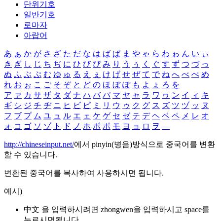
단위기호
일반기호
로마자
아랍어
あ
ぁ
か
が
さ
ざ
た
だ
な
は
ば
ぱ
ま
や
ゃ
ら
わ
ゎ
ん
い
ぃ
き
ぎ
し
じ
ち
ぢ
に
ひ
び
ぴ
み
り
う
ぅ
く
ぐ
す
ず
つ
づ
っ
ぬ
ふ
ぶ
ぷ
む
ゆ
ゅ
る
え
ぇ
け
げ
せ
ぜ
て
で
ね
へ
べ
ぺ
め
れ
お
ぉ
こ
ご
そ
ぞ
と
ど
の
ほ
ぼ
ぽ
も
よ
ょ
ろ
を
ア
ァ
カ
サ
ザ
タ
ダ
ナ
ハ
バ
パ
マ
ヤ
ャ
ラ
ワ
ヮ
ン
イ
ィ
キ
ギ
シ
ジ
チ
ヂ
ニ
ヒ
ビ
ピ
ミ
リ
ウ
ゥ
ク
グ
ス
ズ
ツ
ヅ
ッ
ヌ
フ
ブ
プ
ム
ユ
ュ
ル
エ
ェ
ケ
ゲ
セ
ゼ
テ
デ
ヘ
ベ
ペ
メ
レ
オ
ォ
コ
ゴ
ソ
ゾ
ト
ド
ノ
ホ
ボ
ポ
モ
ヨ
ョ
ロ
ヲ
―
http://chineseinput.net/
에서 pinyin(병음)방식으로 중국어를 변환
할 수 있습니다.
변환된 중국어를 복사하여 사용하시면 됩니다.
예시)
中文 을 입력하시려면
zhongwen
을 입력하시고 space를
누르시면됩니다.