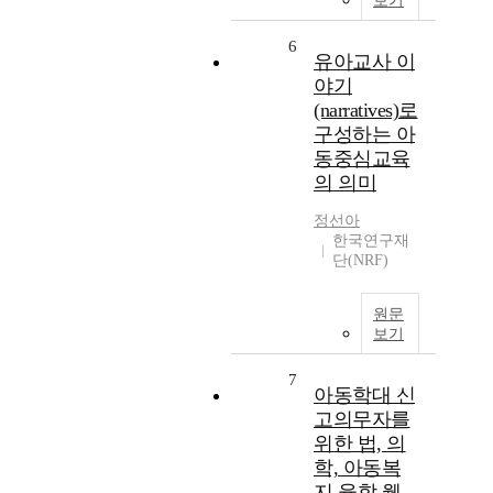
보기
6
유아교사 이
야기
(narratives)로
구성하는 아
동중심교육
의 의미
정선아
한국연구재
단(NRF)
원문
보기
7
아동학대 신
고의무자를
위한 법, 의
학, 아동복
지 융합 웹