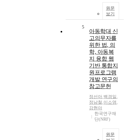
원문
보기
5
아동학대 신
고의무자를
위한 법, 의
학, 아동복
지 융합 웹
기반 통합지
원프로그램
개발 연구의
참고문헌
정선아
,
백경일
,
정남철
,
이소영
,
강현아
한국연구재
단(NRF)
원문