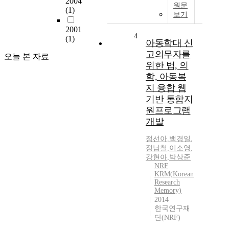
2004
원문
(1)
보기
2001
4
(1)
아동학대 신
고의무자를
오늘 본 자료
위한 법, 의
학, 아동복
지 융합 웹
기반 통합지
원프로그램
개발
정선아
,
백경일
,
정남철
,
이소영
,
강현아
,
박상준
NRF
KRM(Korean
Research
Memory)
2014
한국연구재
단(NRF)