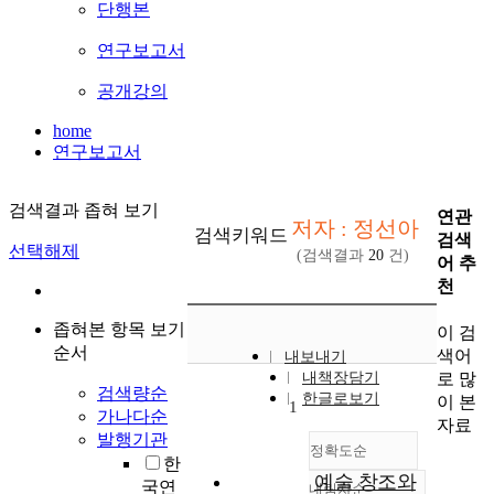
단행본
연구보고서
공개강의
home
연구보고서
검색결과 좁혀 보기
연관
저자 : 정선아
검색키워드
검색
선택해제
(검색결과
20
건)
어 추
천
좁혀본 항목 보기
이 검
순서
색어
내보내기
로 많
내책장담기
검색량순
한글로보기
이 본
1
가나다순
자료
발행기관
정확도순
한
예술 창조와
국연
내림차순