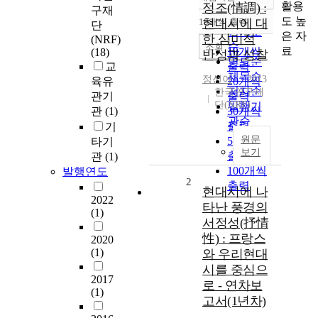
정확도
활용
정조(情調) :
구재
순
도 높
10개씩 출력
현대시에 대
단
내림차순
인기도
은 자
한 심미적
(NRF)
순
조회
료
10개씩
(18)
반성과 성찰
연도순
교
출력
제목순
정선아
2013
육유
20개씩
저자순
한국연구재
관기
출력
단(NRF)
발행기
관
(1)
30개씩
관순
출력
기
원문
50개씩
타기
보기
출력
관
(1)
100개씩
발행연도
2
출력
현대시에 나
2022
타난 풍경의
(1)
서정성(抒情
性) : 프랑스
2020
(1)
와 우리현대
시를 중심으
2017
로 - 연차보
(1)
고서(1년차)