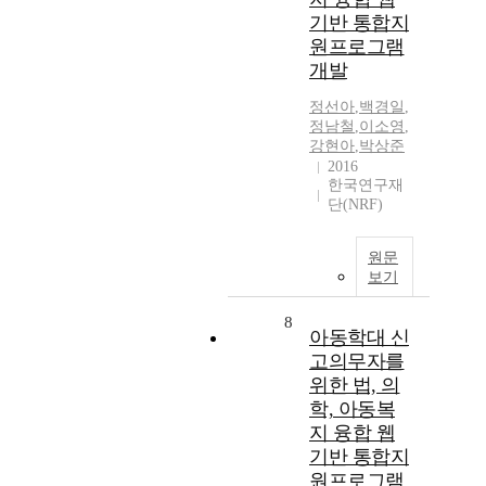
기반 통합지
원프로그램
개발
정선아
,
백경일
,
정남철
,
이소영
,
강현아
,
박상준
2016
한국연구재
단(NRF)
원문
보기
8
아동학대 신
고의무자를
위한 법, 의
학, 아동복
지 융합 웹
기반 통합지
원프로그램