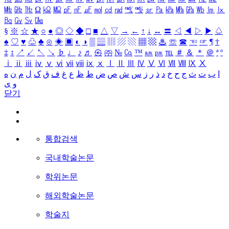
㎒
㎓
㎔
Ω
㏀
㏁
㎊
㎋
㎌
㏖
㏅
㎭
㎮
㎯
㏛
㎩
㎪
㎫
㎬
㏝
㏐
㏓
㏃
㏉
㏜
㏆
§
※
☆
★
○
●
◎
◇
◆
□
■
△
▽
→
←
↑
↓
↔
〓
◁
◀
▷
▶
♤
♠
♡
♥
♧
♣
⊙
◈
▣
◐
◑
▒
▤
▥
▨
▧
▦
▩
♨
☏
☎
☜
☞
¶
†
‡
↕
↗
↙
↖
↘
♭
♩
♪
♬
㉿
㈜
№
㏇
™
㏂
㏘
℡
＃
＆
＊
＠
ª
º
ⅰ
ⅱ
ⅲ
ⅳ
ⅴ
ⅵ
ⅶ
ⅷ
ⅸ
ⅹ
Ⅰ
Ⅱ
Ⅲ
Ⅳ
Ⅴ
Ⅵ
Ⅶ
Ⅷ
Ⅸ
Ⅹ
ا
ب
ت
ث
ج
ح
خ
د
ذ
ر
ز
س
ش
ص
ض
ط
ظ
ع
غ
ف
ق
ک
ل
م
ن
ه
و
ی
닫기
통합검색
국내학술논문
학위논문
해외학술논문
학술지