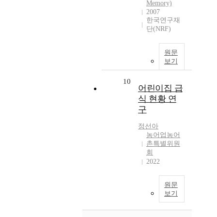
Memory)
2007
한국연구재
단(NRF)
원문
보기
10
어린이집 급
식 현황 연
구
정선아
농어업농어
촌특별위원
회
2022
원문
보기