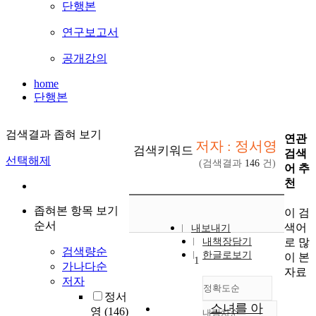
단행본
연구보고서
공개강의
home
단행본
검색결과 좁혀 보기
연관
저자 : 정서영
검색키워드
검색
선택해제
(검색결과
146
건)
어 추
천
좁혀본 항목 보기
이 검
순서
색어
내보내기
로 많
내책장담기
검색량순
한글로보기
이 본
1
가나다순
자료
저자
정확도순
정서
소녀를 아
영
(146)
내림차순