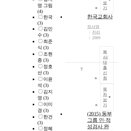
보
영 그림
기
(4)
한국교회사
한국
(3)
정서영
김민
진리
수
(3)
2009
최준
식
(3)
복
조현
사/
종
(3)
대
정호
출
7
선
(3)
신
청
이윤
석
(3)
목
김지
차
영
(3)
보
이미
기
경
(3)
(2015) 동부
한건
그룹 인·적
(3)
성검사 완
정혜