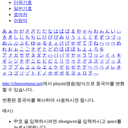
단위기호
일반기호
로마자
아랍어
あ
ぁ
か
が
さ
ざ
た
だ
な
は
ば
ぱ
ま
や
ゃ
ら
わ
ゎ
ん
い
ぃ
き
ぎ
し
じ
ち
ぢ
に
ひ
び
ぴ
み
り
う
ぅ
く
ぐ
す
ず
つ
づ
っ
ぬ
ふ
ぶ
ぷ
む
ゆ
ゅ
る
え
ぇ
け
げ
せ
ぜ
て
で
ね
へ
べ
ぺ
め
れ
お
ぉ
こ
ご
そ
ぞ
と
ど
の
ほ
ぼ
ぽ
も
よ
ょ
ろ
を
ア
ァ
カ
サ
ザ
タ
ダ
ナ
ハ
バ
パ
マ
ヤ
ャ
ラ
ワ
ヮ
ン
イ
ィ
キ
ギ
シ
ジ
チ
ヂ
ニ
ヒ
ビ
ピ
ミ
リ
ウ
ゥ
ク
グ
ス
ズ
ツ
ヅ
ッ
ヌ
フ
ブ
プ
ム
ユ
ュ
ル
エ
ェ
ケ
ゲ
セ
ゼ
テ
デ
ヘ
ベ
ペ
メ
レ
オ
ォ
コ
ゴ
ソ
ゾ
ト
ド
ノ
ホ
ボ
ポ
モ
ヨ
ョ
ロ
ヲ
―
http://chineseinput.net/
에서 pinyin(병음)방식으로 중국어를 변환
할 수 있습니다.
변환된 중국어를 복사하여 사용하시면 됩니다.
예시)
中文 을 입력하시려면
zhongwen
을 입력하시고 space를
누르시면됩니다.