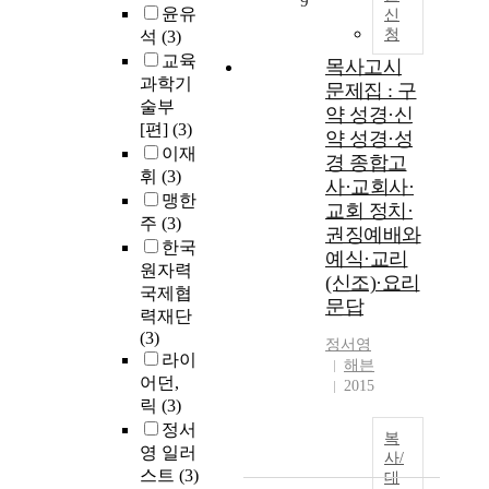
9
윤유
신
청
석
(3)
교육
목사고시
과학기
문제집 : 구
술부
약 성경·신
[편]
(3)
약 성경·성
이재
경 종합고
휘
(3)
사·교회사·
맹한
교회 정치·
주
(3)
권징예배와
한국
예식·교리
원자력
(신조)·요리
국제협
문답
력재단
(3)
정서영
라이
해븐
어던,
2015
릭
(3)
정서
복
영 일러
사/
스트
(3)
대