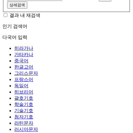
상세검색
결과 내 재검색
인기 검색어
다국어 입력
히라가나
가타카나
중국어
한글고어
그리스문자
프랑스어
독일어
히브리어
괄호기호
학술기호
기술기호
첨자기호
라틴문자
러시아문자