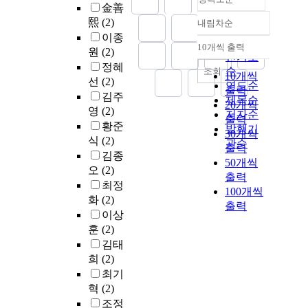
金善
熙
(2)
내림차순
정확도
이종
순
10개씩 출력
원
(2)
내림차순
인기도
정혜
순
조회
10개씩
선
(2)
연도순
출력
김주
제목순
20개씩
영
(2)
저자순
출력
황준
발행기
30개씩
식
(2)
관순
출력
김종
50개씩
오
(2)
출력
최정
100개씩
화
(2)
출력
이상
훈
(2)
김태
희
(2)
최기
혁
(2)
조정