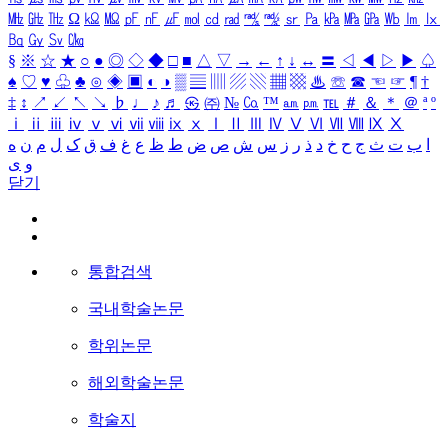
㎒
㎓
㎔
Ω
㏀
㏁
㎊
㎋
㎌
㏖
㏅
㎭
㎮
㎯
㏛
㎩
㎪
㎫
㎬
㏝
㏐
㏓
㏃
㏉
㏜
㏆
§
※
☆
★
○
●
◎
◇
◆
□
■
△
▽
→
←
↑
↓
↔
〓
◁
◀
▷
▶
♤
♠
♡
♥
♧
♣
⊙
◈
▣
◐
◑
▒
▤
▥
▨
▧
▦
▩
♨
☏
☎
☜
☞
¶
†
‡
↕
↗
↙
↖
↘
♭
♩
♪
♬
㉿
㈜
№
㏇
™
㏂
㏘
℡
＃
＆
＊
＠
ª
º
ⅰ
ⅱ
ⅲ
ⅳ
ⅴ
ⅵ
ⅶ
ⅷ
ⅸ
ⅹ
Ⅰ
Ⅱ
Ⅲ
Ⅳ
Ⅴ
Ⅵ
Ⅶ
Ⅷ
Ⅸ
Ⅹ
ا
ب
ت
ث
ج
ح
خ
د
ذ
ر
ز
س
ش
ص
ض
ط
ظ
ع
غ
ف
ق
ک
ل
م
ن
ه
و
ی
닫기
통합검색
국내학술논문
학위논문
해외학술논문
학술지