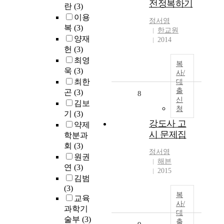
전정복하기
란
(3)
이용
정서영
복
(3)
한교원
양재
2014
헌
(3)
최영
복
욱
(3)
사/
최한
대
출
곤
(3)
8
신
김보
청
기
(3)
강도사 고
약제
시 문제집
학분과
회
(3)
정서영
원권
해븐
연
(3)
2015
김범
(3)
복
교육
사/
과학기
대
술부
(3)
출