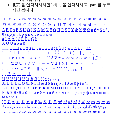
北京 을 입력하시려면
beijing
을 입력하시고 space를 누르
시면 됩니다.
ㅥ
ㅦ
ㅧ
ㅨ
ㅩ
ㅪ
ㅫ
ㅬ
ㅭ
ㅮ
ㅯ
ㅰ
ㅱ
ㅲ
ㅳ
ㅴ
ㅵ
ㅶ
ㅷ
ㅸ
ㅹ
ㅺ
ㅻ
ㅼ
ㅽ
ㅾ
ㅿ
ㆀ
ㆁ
ㆂ
ㆃ
ㆄ
ㆅ
ㆆ
ㆇ
ㆈ
ㆉ
ㆊ
ㆋ
ㆌ
ㆍ
ㆎ
Α
Β
Γ
Δ
Ε
Ζ
Η
Θ
Ι
Κ
Λ
Μ
Ν
Ξ
Ο
Π
Ρ
Σ
Τ
Υ
Φ
Χ
Ψ
Ω
α
β
γ
δ
ε
ζ
η
θ
ι
κ
λ
μ
ν
ξ
ο
π
ρ
σ
τ
υ
φ
χ
ψ
ω
á
à
Á
À
é
è
É
È
ç
Ç
ê
Ä
Ö
Ü
ä
ö
ü
ß
ְ
ֳ
ֲ
ֱ
ָ
ַ
ֵ
ֶ
ִ
ֹ
ּ
ֻ
ׂ
ׁ
ּ
ב
ה
נ
מ
צ
ת
ץ
ש
ד
ג
כ
ע
י
ח
ל
ך
ף
ק
ר
א
ט
ו
ן
ם
פ
‘
’
“
”
〔
〕
〈
〉
「
」
『
』
【
】
＂
（
）
［
］
｛
｝
±
×
÷
≠
≤
≥
∞
∴
♂
♀
∠
⊥
⌒
∂
∇
≡
≒
≪
≫
√
∽
∝
∵
∫
∬
∈
∋
⊆
⊇
⊂
⊃
∪
∩
∧
∨
￢
⇒
⇔
∀
∃
∮
∑
∏
＋
－
＜
＝
＞
、
。
·
‥
…
¨
〃
―
∥
＼
∼
´
～
ˇ
˘
˝
˚
˙
¸
˛
¡
¿
ː
！
＇
，
．
／
：
；
？
＾
＿
｀
｜
½
⅓
⅔
¼
¾
⅛
⅜
⅝
⅞
¹
²
³
⁴
ⁿ
₁
₂
₃
₄
Æ
Ð
Ħ
Ĳ
Ł
Ø
Œ
Þ
Ŧ
Ŋ
æ
đ
ð
ħ
ı
ĳ
ĸ
ŀ
ł
ø
œ
ß
þ
ŧ
ŋ
ŉ
А
Б
В
Г
Д
Е
Ё
Ж
З
И
Й
К
Л
М
Н
О
П
Р
С
Т
У
Ф
Х
Ц
Ч
Ш
Щ
Ъ
Ы
Ь
Э
Ю
Я
а
б
в
г
д
е
ё
ж
з
и
й
к
л
м
н
о
п
р
с
т
у
ф
х
ц
ч
ш
щ
ъ
ы
ь
э
ю
я
′
″
℃
Å
￠
￡
￥
¤
℉
‰
＄
％
Ｆ
￦
㎕
㎖
㎗
ℓ
㎘
㏄
㎣
㎤
㎥
㎦
㎙
㎚
㎛
㎜
㎝
㎞
㎟
㎠
㎡
㎢
㏊
㎍
㎎
㎏
㏏
㎈
㎉
㏈
㎧
㎨
㎰
㎱
㎲
㎳
㎴
㎵
㎶
㎷
㎸
㎹
㎀
㎁
㎂
㎃
㎄
㎺
㎻
㎽
㎾
㎿
㎐
㎑