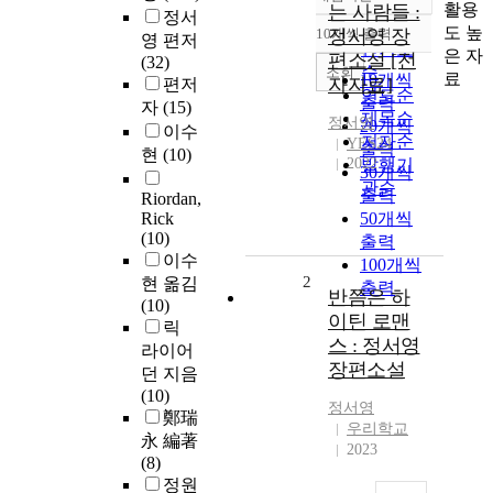
정확도
활용
는 사람들 :
정서
순
도 높
10개씩 출력
정서영 장
영 편저
내림차순
인기도
은 자
편소설 [전
(32)
순
조회
료
10개씩
자자료]
편저
연도순
출력
자
(15)
제목순
정서영
20개씩
이수
저자순
YES24
출력
현
(10)
2022
발행기
30개씩
관순
출력
Riordan,
Rick
50개씩
(10)
출력
이수
100개씩
2
현 옮김
출력
반쯤은 하
(10)
이틴 로맨
릭
스 : 정서영
라이어
장편소설
던 지음
(10)
정서영
鄭瑞
우리학교
永 編著
2023
(8)
정원