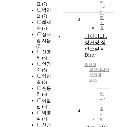
복
표
(7)
사/
박민
대
철
(7)
출
3
최재
신
은
(7)
청
정서
다이어리 :
영 지음
정서영 장
(7)
편소설 =
신영
Diary
희
(6)
안명
정서영
숙
(6)
환상미디어
하얀새
임병
2009
호
(6)
손동
환
(6)
복
사/
이범
대
진
(6)
출
4
박영
신
식
(5)
청
신범