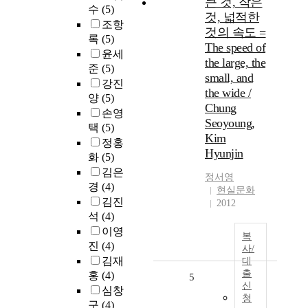
큰 것, 작은
수
(5)
것, 넓적한
조항
것의 속도 =
록
(5)
The speed of
윤세
the large, the
준
(5)
small, and
강진
the wide /
양
(5)
Chung
손영
Seoyoung,
택
(5)
Kim
정홍
Hyunjin
화
(5)
김은
정서영
경
(4)
현실문화
김진
2012
석
(4)
이영
복
진
(4)
사/
김재
대
출
홍
(4)
5
신
심창
청
구
(4)