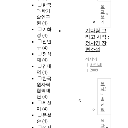
한국
목
과학기
차
술연구
보
기
원
(4)
이화
기다림 그
정
(4)
리고 시작 :
전인
정서영 장
구
(4)
편소설
정석
정서영
재
(4)
하얀새
김대
2009
덕
(4)
한국
복
원자력
사/
협력재
대
단
(4)
출
6
위선
신
미
(4)
청
용철
목
순
(4)
차
정서