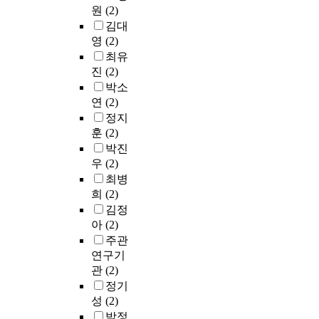
원
(2)
김대
영
(2)
최유
진
(2)
박소
연
(2)
정지
훈
(2)
박진
우
(2)
최병
희
(2)
김정
아
(2)
주관
연구기
관
(2)
정기
성
(2)
박정