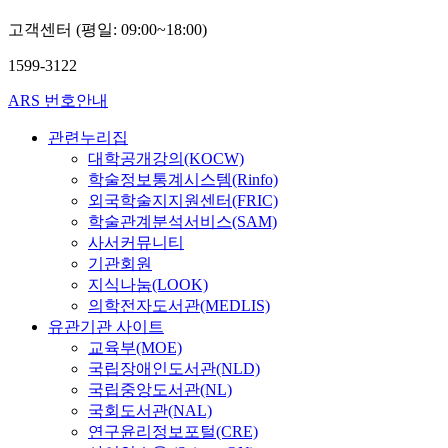
고객센터 (평일: 09:00~18:00)
1599-3122
ARS 번호안내
관련누리집
대학공개강의(KOCW)
학술정보통계시스템(Rinfo)
외국학술지지원센터(FRIC)
학술관계분석서비스(SAM)
사서커뮤니티
기관회원
지식나눔(LOOK)
의학전자도서관(MEDLIS)
유관기관 사이트
교육부(MOE)
국립장애인도서관(NLD)
국립중앙도서관(NL)
국회도서관(NAL)
연구윤리정보포털(CRE)