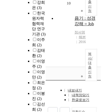
출
강희
10
신
은
(3)
청
한국
욥기 : 성경
원자력
강해 = Job
협력재
단 연구
정서영
기관
(3)
해븐
이주
2016
희
(2)
김태
복
환
(2)
사/
이영
대
주
(2)
출
이영
신
청
만
(2)
최은
정
(2)
내보내기
이봉
내책장담기
진
(2)
한글로보기
김선
희
(2)
정확도순