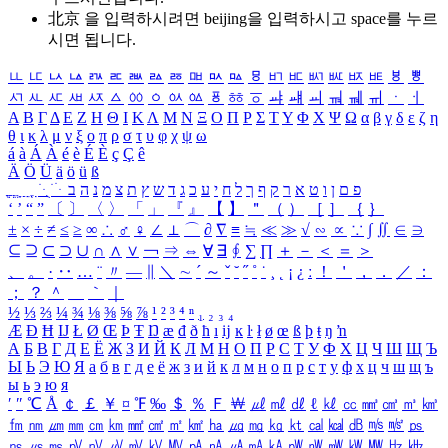
北京 을 입력하시려면
beijing
을 입력하시고 space를 누르
시면 됩니다.
ㅥ
ㅦ
ㅧ
ㅨ
ㅩ
ㅪ
ㅫ
ㅬ
ㅭ
ㅮ
ㅯ
ㅰ
ㅱ
ㅲ
ㅳ
ㅴ
ㅵ
ㅶ
ㅷ
ㅸ
ㅹ
ㅺ
ㅻ
ㅼ
ㅽ
ㅾ
ㅿ
ㆀ
ㆁ
ㆂ
ㆃ
ㆄ
ㆅ
ㆆ
ㆇ
ㆈ
ㆉ
ㆊ
ㆋ
ㆌ
ㆍ
ㆎ
Α
Β
Γ
Δ
Ε
Ζ
Η
Θ
Ι
Κ
Λ
Μ
Ν
Ξ
Ο
Π
Ρ
Σ
Τ
Υ
Φ
Χ
Ψ
Ω
α
β
γ
δ
ε
ζ
η
θ
ι
κ
λ
μ
ν
ξ
ο
π
ρ
σ
τ
υ
φ
χ
ψ
ω
á
à
Á
À
é
è
É
È
ç
Ç
ê
Ä
Ö
Ü
ä
ö
ü
ß
ְ
ֳ
ֲ
ֱ
ָ
ַ
ֵ
ֶ
ִ
ֹ
ּ
ֻ
ׂ
ׁ
ּ
ב
ה
נ
מ
צ
ת
ץ
ש
ד
ג
כ
ע
י
ח
ל
ך
ף
ק
ר
א
ט
ו
ן
ם
פ
‘
’
“
”
〔
〕
〈
〉
「
」
『
』
【
】
＂
（
）
［
］
｛
｝
±
×
÷
≠
≤
≥
∞
∴
♂
♀
∠
⊥
⌒
∂
∇
≡
≒
≪
≫
√
∽
∝
∵
∫
∬
∈
∋
⊆
⊇
⊂
⊃
∪
∩
∧
∨
￢
⇒
⇔
∀
∃
∮
∑
∏
＋
－
＜
＝
＞
、
。
·
‥
…
¨
〃
―
∥
＼
∼
´
～
ˇ
˘
˝
˚
˙
¸
˛
¡
¿
ː
！
＇
，
．
／
：
；
？
＾
＿
｀
｜
½
⅓
⅔
¼
¾
⅛
⅜
⅝
⅞
¹
²
³
⁴
ⁿ
₁
₂
₃
₄
Æ
Ð
Ħ
Ĳ
Ł
Ø
Œ
Þ
Ŧ
Ŋ
æ
đ
ð
ħ
ı
ĳ
ĸ
ŀ
ł
ø
œ
ß
þ
ŧ
ŋ
ŉ
А
Б
В
Г
Д
Е
Ё
Ж
З
И
Й
К
Л
М
Н
О
П
Р
С
Т
У
Ф
Х
Ц
Ч
Ш
Щ
Ъ
Ы
Ь
Э
Ю
Я
а
б
в
г
д
е
ё
ж
з
и
й
к
л
м
н
о
п
р
с
т
у
ф
х
ц
ч
ш
щ
ъ
ы
ь
э
ю
я
′
″
℃
Å
￠
￡
￥
¤
℉
‰
＄
％
Ｆ
￦
㎕
㎖
㎗
ℓ
㎘
㏄
㎣
㎤
㎥
㎦
㎙
㎚
㎛
㎜
㎝
㎞
㎟
㎠
㎡
㎢
㏊
㎍
㎎
㎏
㏏
㎈
㎉
㏈
㎧
㎨
㎰
㎱
㎲
㎳
㎴
㎵
㎶
㎷
㎸
㎹
㎀
㎁
㎂
㎃
㎄
㎺
㎻
㎽
㎾
㎿
㎐
㎑