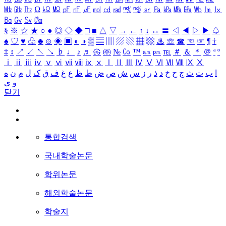
㎒
㎓
㎔
Ω
㏀
㏁
㎊
㎋
㎌
㏖
㏅
㎭
㎮
㎯
㏛
㎩
㎪
㎫
㎬
㏝
㏐
㏓
㏃
㏉
㏜
㏆
§
※
☆
★
○
●
◎
◇
◆
□
■
△
▽
→
←
↑
↓
↔
〓
◁
◀
▷
▶
♤
♠
♡
♥
♧
♣
⊙
◈
▣
◐
◑
▒
▤
▥
▨
▧
▦
▩
♨
☏
☎
☜
☞
¶
†
‡
↕
↗
↙
↖
↘
♭
♩
♪
♬
㉿
㈜
№
㏇
™
㏂
㏘
℡
＃
＆
＊
＠
ª
º
ⅰ
ⅱ
ⅲ
ⅳ
ⅴ
ⅵ
ⅶ
ⅷ
ⅸ
ⅹ
Ⅰ
Ⅱ
Ⅲ
Ⅳ
Ⅴ
Ⅵ
Ⅶ
Ⅷ
Ⅸ
Ⅹ
ا
ب
ت
ث
ج
ح
خ
د
ذ
ر
ز
س
ش
ص
ض
ط
ظ
ع
غ
ف
ق
ک
ل
م
ن
ه
و
ی
닫기
통합검색
국내학술논문
학위논문
해외학술논문
학술지