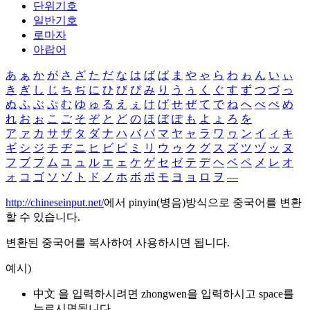
단위기호
일반기호
로마자
아랍어
あ
ぁ
か
が
さ
ざ
た
だ
な
は
ば
ぱ
ま
や
ゃ
ら
わ
ゎ
ん
い
ぃ
き
ぎ
し
じ
ち
ぢ
に
ひ
び
ぴ
み
り
う
ぅ
く
ぐ
す
ず
つ
づ
っ
ぬ
ふ
ぶ
ぷ
む
ゆ
ゅ
る
え
ぇ
け
げ
せ
ぜ
て
で
ね
へ
べ
ぺ
め
れ
お
ぉ
こ
ご
そ
ぞ
と
ど
の
ほ
ぼ
ぽ
も
よ
ょ
ろ
を
ア
ァ
カ
サ
ザ
タ
ダ
ナ
ハ
バ
パ
マ
ヤ
ャ
ラ
ワ
ヮ
ン
イ
ィ
キ
ギ
シ
ジ
チ
ヂ
ニ
ヒ
ビ
ピ
ミ
リ
ウ
ゥ
ク
グ
ス
ズ
ツ
ヅ
ッ
ヌ
フ
ブ
プ
ム
ユ
ュ
ル
エ
ェ
ケ
ゲ
セ
ゼ
テ
デ
ヘ
ベ
ペ
メ
レ
オ
ォ
コ
ゴ
ソ
ゾ
ト
ド
ノ
ホ
ボ
ポ
モ
ヨ
ョ
ロ
ヲ
―
http://chineseinput.net/
에서 pinyin(병음)방식으로 중국어를 변환
할 수 있습니다.
변환된 중국어를 복사하여 사용하시면 됩니다.
예시)
中文 을 입력하시려면
zhongwen
을 입력하시고 space를
누르시면됩니다.