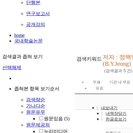
단행본
연구보고서
공개강의
home
국내학술논문
저자 : 정백
검색결과 좁혀 보기
검색키워드
(B.Y.Jeong)
선택해제
(검색결과
5
건)
무료
기관 내 무료
좁혀본 항목 보기순서
유료
검색량순
가나다순
내보내기
원문유무
내책장담기
원문있음
(5)
한글로보기
원문제공처
누리미디어