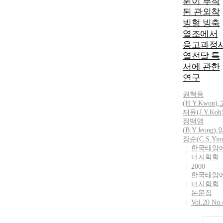
휜이 부착
된 관외착
빙형 빙축
열조에서
응고과정
열전달 특
서에 관한
연구
권혁용
(H.
Y
.Kwon)
,
재윤(J.
Y
.Koh
정백영
(
B.Y.Jeong
)
,
장순(C.S.Yim
한국태양
너지학회
2000
한국태양
너지학회
논문집
Vol.20 No.