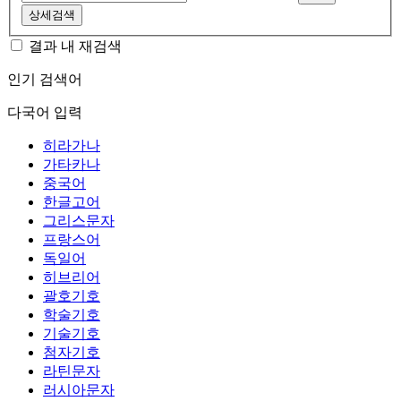
상세검색
결과 내 재검색
인기 검색어
다국어 입력
히라가나
가타카나
중국어
한글고어
그리스문자
프랑스어
독일어
히브리어
괄호기호
학술기호
기술기호
첨자기호
라틴문자
러시아문자