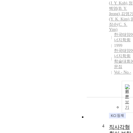
(J.
Y
. Koh)
,
정
백영
(
B
.
Y
.
Jeong
)
,
김영
(
Y
. K. Kim)
,
장순(C. S.
Yim)
한국태양
너지학회
1999
한국태양
너지학회
학술대회
문집
Vol.- No.-
원
문
보
기
4
직사각형