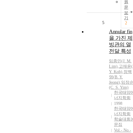
원
문
보
기
5
2
Annular fin
을 가진 제
빙관의 열
전달 특성
임종민(J. M.
Lim)
,
고재윤(J
Y
. Koh)
,
정백
영
(
B
.
Y
.
Jeong
)
,
임장
(C. S. Yim)
한국태양
너지학회
1998
한국태양
너지학회
학술대회
문집
Vol.- No.-