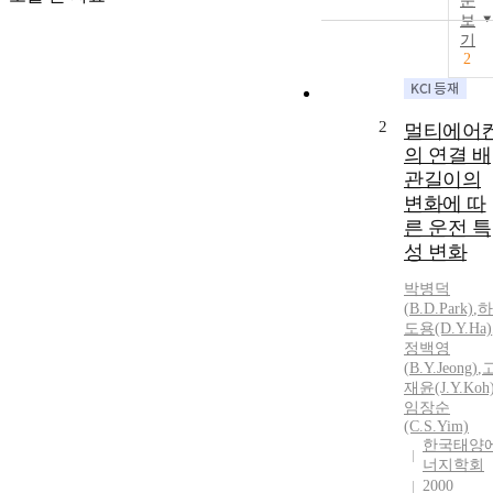
문
보
기
2
2
멀티에어
의 연결 배
관길이의
변화에 따
른 운전 특
성 변화
박병덕
(
B
.D.Park)
,
하
도용(D.
Y
.Ha)
정백영
(
B.Y.Jeong
)
,
재윤(J.
Y
.Koh
임장순
(C.S.Yim)
한국태양
너지학회
2000