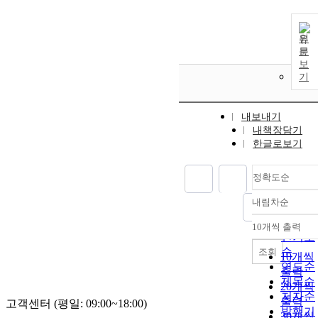
원
문
보
기
내보내기
내책장담기
한글로보기
정확도순
내림차순
정확도
순
10개씩 출력
내림차
인기도
순
조회
10개씩
연도순
출력
제목순
20개씩
저자순
출력
고객센터 (평일: 09:00~18:00)
발행기
30개씩