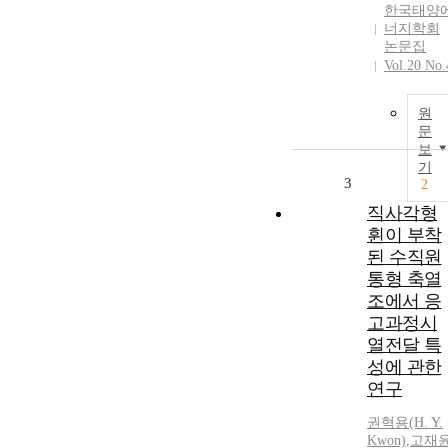
한국태양
너지학회
논문집
Vol.20 No.
원
문
보
기
3
2
직사각형
휜이 부착
된 수직원
통형 축열
조에서 응
고과정시
열전달 특
성에 관한
연구
권혁용(H.
Y
.
Kwon)
,
고재