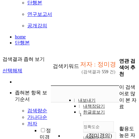
단행본
연구보고서
공개강의
home
단행본
검색결과 좁혀 보기
연관 검
저자 : 정미경
검색키워드
색어 추
선택해제
(검색결과
559
건)
천
이 검색
좁혀본 항목 보
어로 많
기순서
이 본 자
내보내기
료
내책장담기
검색량순
한글로보기
1
가나다순
저자
정확도순
활용도
정
높은 자
(정미경의)
미경
내림차순