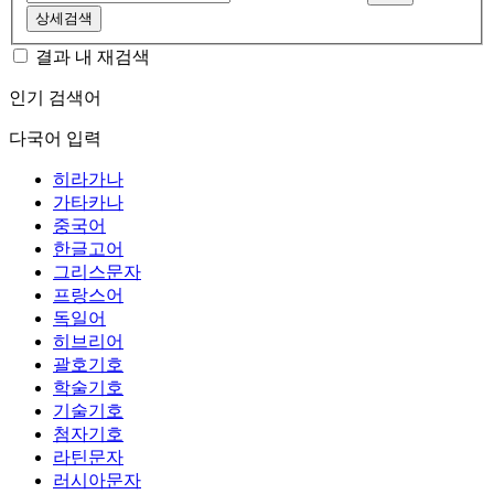
상세검색
결과 내 재검색
인기 검색어
다국어 입력
히라가나
가타카나
중국어
한글고어
그리스문자
프랑스어
독일어
히브리어
괄호기호
학술기호
기술기호
첨자기호
라틴문자
러시아문자