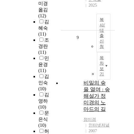
미경
2025
옮김
(12)
복
김
사/
혜숙
대
(11)
출
9
조
신
경란
청
(11)
민
목
차
윤경
보
(11)
기
김
비밀의 숲
인숙
(10)
을 열며 : 숲
김
해설가 정
영하
미경의 노
(10)
마드의 길
문
은식
정미경
(10)
인터넷저널
허
2007