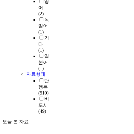
영
어
(2)
독
일어
(1)
기
타
(1)
일
본어
(1)
자료형태
단
행본
(510)
비
도서
(49)
오늘 본 자료