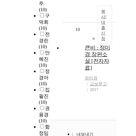
주
(10)
복
구
사/
덕회
대
(10)
출
10
신
전
청
경린
(10)
큰비 : 정미
안
경 장편소
혜진
설 [전자자
(10)
료]
정
경아
정미경
(10)
교보문고
집
2017
필진
(10)
권
용경
(10)
함
정임
내보내기