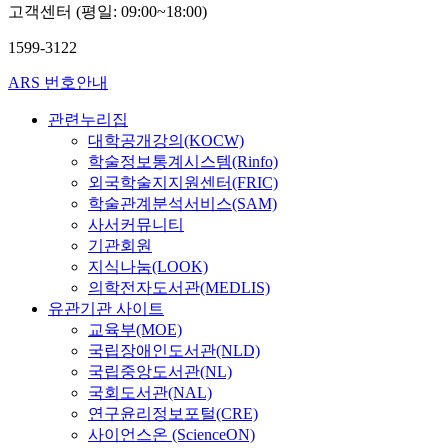
고객센터 (평일: 09:00~18:00)
1599-3122
ARS 번호안내
관련누리집
대학공개강의(KOCW)
학술정보통계시스템(Rinfo)
외국학술지지원센터(FRIC)
학술관계분석서비스(SAM)
사서커뮤니티
기관회원
지식나눔(LOOK)
의학전자도서관(MEDLIS)
유관기관 사이트
교육부(MOE)
국립장애인도서관(NLD)
국립중앙도서관(NL)
국회도서관(NAL)
연구윤리정보포털(CRE)
사이언스온 (ScienceON)