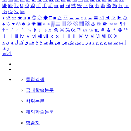
㎒
㎓
㎔
Ω
㏀
㏁
㎊
㎋
㎌
㏖
㏅
㎭
㎮
㎯
㏛
㎩
㎪
㎫
㎬
㏝
㏐
㏓
㏃
㏉
㏜
㏆
§
※
☆
★
○
●
◎
◇
◆
□
■
△
▽
→
←
↑
↓
↔
〓
◁
◀
▷
▶
♤
♠
♡
♥
♧
♣
⊙
◈
▣
◐
◑
▒
▤
▥
▨
▧
▦
▩
♨
☏
☎
☜
☞
¶
†
‡
↕
↗
↙
↖
↘
♭
♩
♪
♬
㉿
㈜
№
㏇
™
㏂
㏘
℡
＃
＆
＊
＠
ª
º
ⅰ
ⅱ
ⅲ
ⅳ
ⅴ
ⅵ
ⅶ
ⅷ
ⅸ
ⅹ
Ⅰ
Ⅱ
Ⅲ
Ⅳ
Ⅴ
Ⅵ
Ⅶ
Ⅷ
Ⅸ
Ⅹ
ا
ب
ت
ث
ج
ح
خ
د
ذ
ر
ز
س
ش
ص
ض
ط
ظ
ع
غ
ف
ق
ک
ل
م
ن
ه
و
ی
닫기
통합검색
국내학술논문
학위논문
해외학술논문
학술지