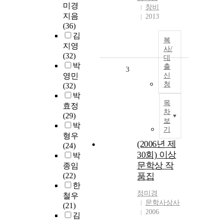
미경
창비
지음
2013
(36)
김
복
지영
사/
(32)
대
박
출
3
영민
신
청
(32)
박
목
효정
차
(29)
보
박
기
형우
(2006년 제
(24)
30회) 이상
박
문학상 작
종임
(22)
품집
한
정미경
철우
문학사상사
(21)
2006
김