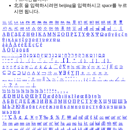
北京 을 입력하시려면
beijing
을 입력하시고 space를 누르
시면 됩니다.
ㅥ
ㅦ
ㅧ
ㅨ
ㅩ
ㅪ
ㅫ
ㅬ
ㅭ
ㅮ
ㅯ
ㅰ
ㅱ
ㅲ
ㅳ
ㅴ
ㅵ
ㅶ
ㅷ
ㅸ
ㅹ
ㅺ
ㅻ
ㅼ
ㅽ
ㅾ
ㅿ
ㆀ
ㆁ
ㆂ
ㆃ
ㆄ
ㆅ
ㆆ
ㆇ
ㆈ
ㆉ
ㆊ
ㆋ
ㆌ
ㆍ
ㆎ
Α
Β
Γ
Δ
Ε
Ζ
Η
Θ
Ι
Κ
Λ
Μ
Ν
Ξ
Ο
Π
Ρ
Σ
Τ
Υ
Φ
Χ
Ψ
Ω
α
β
γ
δ
ε
ζ
η
θ
ι
κ
λ
μ
ν
ξ
ο
π
ρ
σ
τ
υ
φ
χ
ψ
ω
á
à
Á
À
é
è
É
È
ç
Ç
ê
Ä
Ö
Ü
ä
ö
ü
ß
ְ
ֳ
ֲ
ֱ
ָ
ַ
ֵ
ֶ
ִ
ֹ
ּ
ֻ
ׂ
ׁ
ּ
ב
ה
נ
מ
צ
ת
ץ
ש
ד
ג
כ
ע
י
ח
ל
ך
ף
ק
ר
א
ט
ו
ן
ם
פ
‘
’
“
”
〔
〕
〈
〉
「
」
『
』
【
】
＂
（
）
［
］
｛
｝
±
×
÷
≠
≤
≥
∞
∴
♂
♀
∠
⊥
⌒
∂
∇
≡
≒
≪
≫
√
∽
∝
∵
∫
∬
∈
∋
⊆
⊇
⊂
⊃
∪
∩
∧
∨
￢
⇒
⇔
∀
∃
∮
∑
∏
＋
－
＜
＝
＞
、
。
·
‥
…
¨
〃
―
∥
＼
∼
´
～
ˇ
˘
˝
˚
˙
¸
˛
¡
¿
ː
！
＇
，
．
／
：
；
？
＾
＿
｀
｜
½
⅓
⅔
¼
¾
⅛
⅜
⅝
⅞
¹
²
³
⁴
ⁿ
₁
₂
₃
₄
Æ
Ð
Ħ
Ĳ
Ł
Ø
Œ
Þ
Ŧ
Ŋ
æ
đ
ð
ħ
ı
ĳ
ĸ
ŀ
ł
ø
œ
ß
þ
ŧ
ŋ
ŉ
А
Б
В
Г
Д
Е
Ё
Ж
З
И
Й
К
Л
М
Н
О
П
Р
С
Т
У
Ф
Х
Ц
Ч
Ш
Щ
Ъ
Ы
Ь
Э
Ю
Я
а
б
в
г
д
е
ё
ж
з
и
й
к
л
м
н
о
п
р
с
т
у
ф
х
ц
ч
ш
щ
ъ
ы
ь
э
ю
я
′
″
℃
Å
￠
￡
￥
¤
℉
‰
＄
％
Ｆ
￦
㎕
㎖
㎗
ℓ
㎘
㏄
㎣
㎤
㎥
㎦
㎙
㎚
㎛
㎜
㎝
㎞
㎟
㎠
㎡
㎢
㏊
㎍
㎎
㎏
㏏
㎈
㎉
㏈
㎧
㎨
㎰
㎱
㎲
㎳
㎴
㎵
㎶
㎷
㎸
㎹
㎀
㎁
㎂
㎃
㎄
㎺
㎻
㎽
㎾
㎿
㎐
㎑