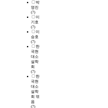
박
영진
(7)
이
기호
(7)
이
승호
(7)
한
국현
대소
설학
회
(7)
한
국현
대소
설학
회 엮
음
(7)