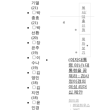
기열
(21)
복
사/
박
대
종효
출
4
(21)
신
박
청
선환
(20)
목
장
차
은주
보
(19)
기
이
(여자대통
수나
령 아닌) 대
(19)
통령을 꿈
김
꿔라 : 검사
영민
정미경의
(18)
여성 리더
김
십 제안
지연
(18)
정미경
윤
랜덤하우스
인경
2007