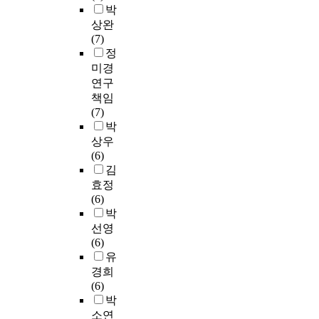
박
상완
(7)
정
미경
연구
책임
(7)
박
상우
(6)
김
효정
(6)
박
선영
(6)
유
경희
(6)
박
소연