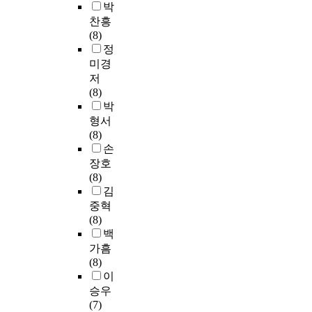
박
찬흥
(8)
정
미경
저
(8)
박
형서
(8)
손
장호
(8)
김
중혁
(8)
백
가흠
(8)
이
승우
(7)