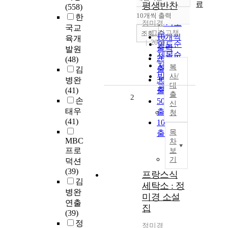
정확도
료
평생반찬
(558)
순
10개씩 출력
한
내림차순
인기도
정미경
국교
그리고책
순
조회
10개씩
육개
2010
연도순
출력
발원
제목순
20개씩
(48)
저자순
복
출력
김
발행기
사/
30개씩
병완
대
관순
(41)
출력
출
2
손
50개씩
신
태우
출력
청
(41)
100개씩
목
출력
MBC
차
프로
보
기
덕션
(39)
프랑스식
김
세탁소 : 정
병완
미경 소설
연출
집
(39)
정
정미경