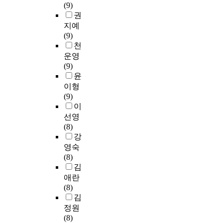
(9)
권
지예
(9)
천
운영
(9)
윤
이형
(9)
이
선영
(8)
강
영숙
(8)
김
애란
(8)
김
정원
(8)