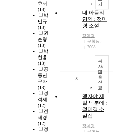
효서
기
(13)
내 아들의
박
연인 : 정미
민규
경 소설
(13)
권
정미경
순형
문학동네
(13)
2008
박
찬홍
복
(13)
사/
공
대
동연
출
8
구자
신
(13)
청
성
맹자야 제
석제
발 덕분에 :
(12)
정미경 소
전
설집
세경
(12)
정미경
정
문학들