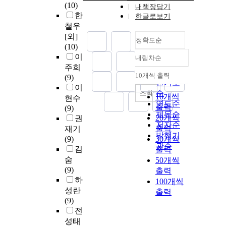
(10)
내책장담기
한
한글로보기
철우
[외]
정확도순
(10)
이
내림차순
정확도
주희
순
10개씩 출력
(9)
내림차순
인기도
이
순
조회
10개씩
현수
연도순
출력
(9)
제목순
20개씩
권
저자순
출력
재기
발행기
(9)
30개씩
관순
김
출력
숨
50개씩
(9)
출력
하
100개씩
성란
출력
(9)
전
성태