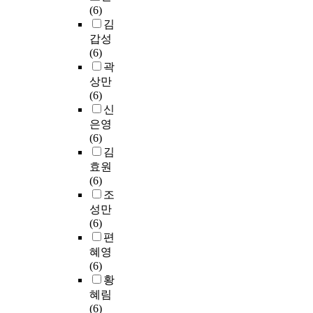
(6)
김
갑성
(6)
곽
상만
(6)
신
은영
(6)
김
효원
(6)
조
성만
(6)
편
혜영
(6)
황
혜림
(6)