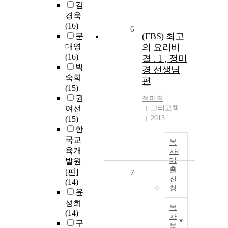
김
경욱
(16)
6
(EBS) 최고
문
대영
의 요리비
(16)
결 . 1 , 정미
박
경 선생님
숙희
편
(15)
권
정미경
여선
그리고책
2013
(15)
한
국교
복
육개
사/
발원
대
출
[편]
7
신
(14)
청
윤
성희
목
(14)
차
구
보