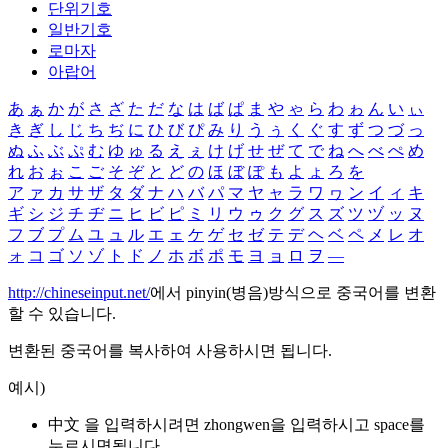
단위기호
일반기호
로마자
아랍어
あ
ぁ
か
が
さ
ざ
た
だ
な
は
ば
ぱ
ま
や
ゃ
ら
わ
ゎ
ん
い
ぃ
き
ぎ
し
じ
ち
ぢ
に
ひ
び
ぴ
み
り
う
ぅ
く
ぐ
す
ず
つ
づ
っ
ぬ
ふ
ぶ
ぷ
む
ゆ
ゅ
る
え
ぇ
け
げ
せ
ぜ
て
で
ね
へ
べ
ぺ
め
れ
お
ぉ
こ
ご
そ
ぞ
と
ど
の
ほ
ぼ
ぽ
も
よ
ょ
ろ
を
ア
ァ
カ
サ
ザ
タ
ダ
ナ
ハ
バ
パ
マ
ヤ
ャ
ラ
ワ
ヮ
ン
イ
ィ
キ
ギ
シ
ジ
チ
ヂ
ニ
ヒ
ビ
ピ
ミ
リ
ウ
ゥ
ク
グ
ス
ズ
ツ
ヅ
ッ
ヌ
フ
ブ
プ
ム
ユ
ュ
ル
エ
ェ
ケ
ゲ
セ
ゼ
テ
デ
ヘ
ベ
ペ
メ
レ
オ
ォ
コ
ゴ
ソ
ゾ
ト
ド
ノ
ホ
ボ
ポ
モ
ヨ
ョ
ロ
ヲ
―
http://chineseinput.net/
에서 pinyin(병음)방식으로 중국어를 변환
할 수 있습니다.
변환된 중국어를 복사하여 사용하시면 됩니다.
예시)
中文 을 입력하시려면
zhongwen
을 입력하시고 space를
누르시면됩니다.