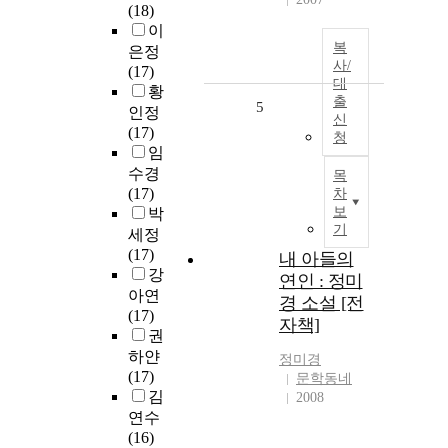
(18)
이
복
은정
사/
(17)
대
황
출
5
인정
신
(17)
청
임
수경
목
(17)
차
보
박
기
세정
(17)
내 아들의
강
연인 : 정미
아연
경 소설 [전
(17)
자책]
권
하얀
정미경
(17)
문학동네
김
2008
연수
(16)