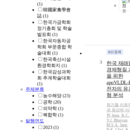
(1)
기
韓國家禽學會
誌
(1)
한국가금학회
정기총회 및 학술
발표회
(1)
한국자동차공
학회 부문종합 학
술대회
(1)
한국축산시설
3
한국 재래
환경학회지
(1)
경제형질 
한국감성과학
을 위한
회 추계학술대회
apoVLDL-
(1)
전자의 유
주제분류
형 분석
농수해양
(23)
공학
(20)
정기
철
,
이유
의약학
(1)
귀
,
최강덕
,
이
복합학
(1)
헌
,
Jung
,
K.
C.
Y.J.
,
Bhuiyan,
발행연도
M.S.A.
,
Jang,
2023
(1)
B.
K.
,
Choi,
K.