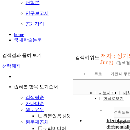
단행본
연구보고서
공개강의
home
국내학술논문
저자 : 정기도
검색결과 좁혀 보기
검색키워드
Jung)
(검색
선택해제
무료
기관 내 무
좁혀본 항목 보기순서
내보내기
내
검색량순
한글로보기
가나다순
1
원문유무
정확도순
원문있음
(45)
Identificati
원문제공처
내림차순
differentiall
누리미디어