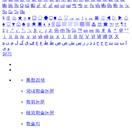
㎒
㎓
㎔
Ω
㏀
㏁
㎊
㎋
㎌
㏖
㏅
㎭
㎮
㎯
㏛
㎩
㎪
㎫
㎬
㏝
㏐
㏓
㏃
㏉
㏜
㏆
§
※
☆
★
○
●
◎
◇
◆
□
■
△
▽
→
←
↑
↓
↔
〓
◁
◀
▷
▶
♤
♠
♡
♥
♧
♣
⊙
◈
▣
◐
◑
▒
▤
▥
▨
▧
▦
▩
♨
☏
☎
☜
☞
¶
†
‡
↕
↗
↙
↖
↘
♭
♩
♪
♬
㉿
㈜
№
㏇
™
㏂
㏘
℡
＃
＆
＊
＠
ª
º
ⅰ
ⅱ
ⅲ
ⅳ
ⅴ
ⅵ
ⅶ
ⅷ
ⅸ
ⅹ
Ⅰ
Ⅱ
Ⅲ
Ⅳ
Ⅴ
Ⅵ
Ⅶ
Ⅷ
Ⅸ
Ⅹ
ا
ب
ت
ث
ج
ح
خ
د
ذ
ر
ز
س
ش
ص
ض
ط
ظ
ع
غ
ف
ق
ک
ل
م
ن
ه
و
ی
닫기
통합검색
국내학술논문
학위논문
해외학술논문
학술지