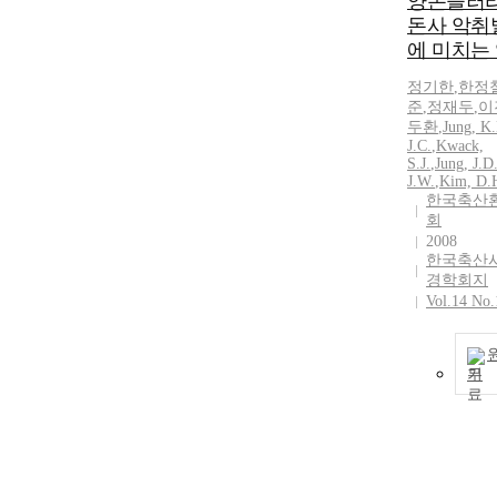
양돈슬러리
돈사 악취
에 미치는
정기
한
,
한정
준
,
정재두
,
이
두환
,
Jung
,
K.
J.C.
,
Kwack,
S.J.
,
Jung
, J.
D
J.W.
,
Kim,
D.
한국축산
회
2008
한국축산
경학회지
Vol.14 No.
기