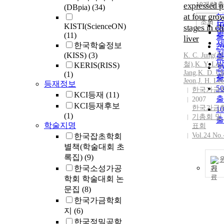
expressed p
10개씩 
(DBpia)
(34)
내
at four gro
조회
1
KISTI(ScienceON)
stages in c
(11)
출
liver
한국학술정보
2
(KISS)
(3)
K.
C.
Jung
(
정
출
철)
,
K.
Y. Lee
,
KERIS(RISS)
3
Jang
,
K.
D.
Ch
(1)
출
Jeon
,
J. H. Lee
등재정보
5
한국가금
KCI등재
(11)
출
2007
KCI등재후보
한국가금학
1
(1)
기총회 및
출
학술지명
표회
Vol.24 No.
한국잡초학회
별책(학술대회 초
록집)
(9)
한국소성가공
기
학회 학술대회 논
문집
(8)
한국가금학회
지
(6)
한국정밀공학