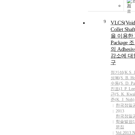
기
9
VLCS(Void
Collet Sha
을 이용한 
Package
의 Adhesiv
감소에 대
구
정기
성(
K.
S.
성복(S. B. Ho
수동(S.
D.
Pa
진표(J. P. Lee
근(S.
K.
Kwa
준(
K.
J. Noh)
한국정밀
2013
한국정밀
학술발표대
문집
Vol.2013 