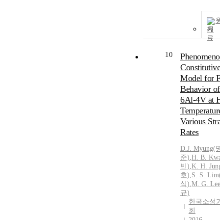
기
10
Phenomenol
Constitutiv
Model for 
Behavior of
6Al-4V at 
Temperatur
Various Str
Rates
D.
J. Myung
준)
,
H. B. K
빈)
,
K.
H.
Jun
호)
,
S. S. L
식)
,
M. G. L
규)
한국소성
회
2016