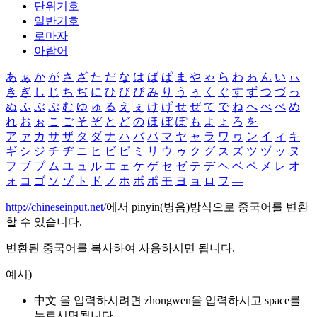
단위기호
일반기호
로마자
아랍어
あ
ぁ
か
が
さ
ざ
た
だ
な
は
ば
ぱ
ま
や
ゃ
ら
わ
ゎ
ん
い
ぃ
き
ぎ
し
じ
ち
ぢ
に
ひ
び
ぴ
み
り
う
ぅ
く
ぐ
す
ず
つ
づ
っ
ぬ
ふ
ぶ
ぷ
む
ゆ
ゅ
る
え
ぇ
け
げ
せ
ぜ
て
で
ね
へ
べ
ぺ
め
れ
お
ぉ
こ
ご
そ
ぞ
と
ど
の
ほ
ぼ
ぽ
も
よ
ょ
ろ
を
ア
ァ
カ
サ
ザ
タ
ダ
ナ
ハ
バ
パ
マ
ヤ
ャ
ラ
ワ
ヮ
ン
イ
ィ
キ
ギ
シ
ジ
チ
ヂ
ニ
ヒ
ビ
ピ
ミ
リ
ウ
ゥ
ク
グ
ス
ズ
ツ
ヅ
ッ
ヌ
フ
ブ
プ
ム
ユ
ュ
ル
エ
ェ
ケ
ゲ
セ
ゼ
テ
デ
ヘ
ベ
ペ
メ
レ
オ
ォ
コ
ゴ
ソ
ゾ
ト
ド
ノ
ホ
ボ
ポ
モ
ヨ
ョ
ロ
ヲ
―
http://chineseinput.net/
에서 pinyin(병음)방식으로 중국어를 변환
할 수 있습니다.
변환된 중국어를 복사하여 사용하시면 됩니다.
예시)
中文 을 입력하시려면
zhongwen
을 입력하시고 space를
누르시면됩니다.