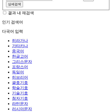
상세검색
결과 내 재검색
인기 검색어
다국어 입력
히라가나
가타카나
중국어
한글고어
그리스문자
프랑스어
독일어
히브리어
괄호기호
학술기호
기술기호
첨자기호
라틴문자
러시아문자