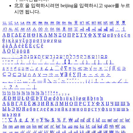
北京 을 입력하시려면
beijing
을 입력하시고 space를 누르
시면 됩니다.
ㅥ
ㅦ
ㅧ
ㅨ
ㅩ
ㅪ
ㅫ
ㅬ
ㅭ
ㅮ
ㅯ
ㅰ
ㅱ
ㅲ
ㅳ
ㅴ
ㅵ
ㅶ
ㅷ
ㅸ
ㅹ
ㅺ
ㅻ
ㅼ
ㅽ
ㅾ
ㅿ
ㆀ
ㆁ
ㆂ
ㆃ
ㆄ
ㆅ
ㆆ
ㆇ
ㆈ
ㆉ
ㆊ
ㆋ
ㆌ
ㆍ
ㆎ
Α
Β
Γ
Δ
Ε
Ζ
Η
Θ
Ι
Κ
Λ
Μ
Ν
Ξ
Ο
Π
Ρ
Σ
Τ
Υ
Φ
Χ
Ψ
Ω
α
β
γ
δ
ε
ζ
η
θ
ι
κ
λ
μ
ν
ξ
ο
π
ρ
σ
τ
υ
φ
χ
ψ
ω
á
à
Á
À
é
è
É
È
ç
Ç
ê
Ä
Ö
Ü
ä
ö
ü
ß
ְ
ֳ
ֲ
ֱ
ָ
ַ
ֵ
ֶ
ִ
ֹ
ּ
ֻ
ׂ
ׁ
ּ
ב
ה
נ
מ
צ
ת
ץ
ש
ד
ג
כ
ע
י
ח
ל
ך
ף
ק
ר
א
ט
ו
ן
ם
פ
‘
’
“
”
〔
〕
〈
〉
「
」
『
』
【
】
＂
（
）
［
］
｛
｝
±
×
÷
≠
≤
≥
∞
∴
♂
♀
∠
⊥
⌒
∂
∇
≡
≒
≪
≫
√
∽
∝
∵
∫
∬
∈
∋
⊆
⊇
⊂
⊃
∪
∩
∧
∨
￢
⇒
⇔
∀
∃
∮
∑
∏
＋
－
＜
＝
＞
、
。
·
‥
…
¨
〃
―
∥
＼
∼
´
～
ˇ
˘
˝
˚
˙
¸
˛
¡
¿
ː
！
＇
，
．
／
：
；
？
＾
＿
｀
｜
½
⅓
⅔
¼
¾
⅛
⅜
⅝
⅞
¹
²
³
⁴
ⁿ
₁
₂
₃
₄
Æ
Ð
Ħ
Ĳ
Ł
Ø
Œ
Þ
Ŧ
Ŋ
æ
đ
ð
ħ
ı
ĳ
ĸ
ŀ
ł
ø
œ
ß
þ
ŧ
ŋ
ŉ
А
Б
В
Г
Д
Е
Ё
Ж
З
И
Й
К
Л
М
Н
О
П
Р
С
Т
У
Ф
Х
Ц
Ч
Ш
Щ
Ъ
Ы
Ь
Э
Ю
Я
а
б
в
г
д
е
ё
ж
з
и
й
к
л
м
н
о
п
р
с
т
у
ф
х
ц
ч
ш
щ
ъ
ы
ь
э
ю
я
′
″
℃
Å
￠
￡
￥
¤
℉
‰
＄
％
Ｆ
￦
㎕
㎖
㎗
ℓ
㎘
㏄
㎣
㎤
㎥
㎦
㎙
㎚
㎛
㎜
㎝
㎞
㎟
㎠
㎡
㎢
㏊
㎍
㎎
㎏
㏏
㎈
㎉
㏈
㎧
㎨
㎰
㎱
㎲
㎳
㎴
㎵
㎶
㎷
㎸
㎹
㎀
㎁
㎂
㎃
㎄
㎺
㎻
㎽
㎾
㎿
㎐
㎑