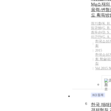
Mg소재의
응력-변형
도 획득방
정기
호(
K.
H
임규범(G. B. 
최두순(
D.
S. 
이근안(G. A. 
한국소성
회
2015
한국소성
회 학술대
집
Vol.2015 
기
6
한국 재래
경제형질 