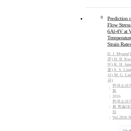
8
Prediction o
Flow Stress
6Al-4V at V
Temperatur
Strain Rate
D.
J. Myung
준)
,
H. B. K
빈)
,
K.
H.
Jun
호)
,
S. S. L
식)
,
M. G. L
규)
한국소성
회
2016
한국소성
회 학술대
집
Vol.2016 N