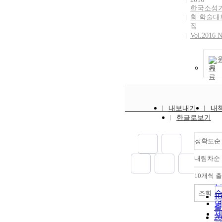
한국소성
회 학술대
집
Vol.2016 
기
내보내기
내
한글로보기
정확도순
내림차순
10개씩 
내
조회
1
출
2