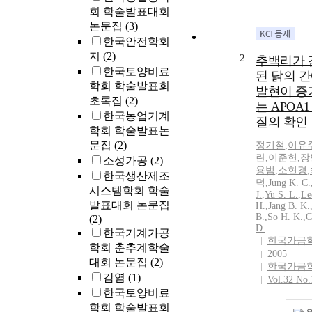
회 학술발표대회
논문집
(3)
한국안전학회
지
(2)
2
추백리가 
한국토양비료
된 닭의 
학회 학술발표회
발현이 증
초록집
(2)
는 APOA
한국농업기계
질의 확인
학회 학술발표논
문집
(2)
정기
철
,
이유
란
,
이준헌
,
장
소성가공
(2)
용범
,
소현경
,
한국생산제조
덕
,
Jung
K.
C.
시스템학회 학술
J.
,
Yu S. L.
,
Le
발표대회 논문집
H.
,
Jang B.
K.
B.
,
So H.
K.
,
C
(2)
D.
한국기계가공
한국가금
학회 춘추계학술
2005
대회 논문집
(2)
한국가금
감염
(1)
Vol.32 No.
한국토양비료
학회 학술발표회