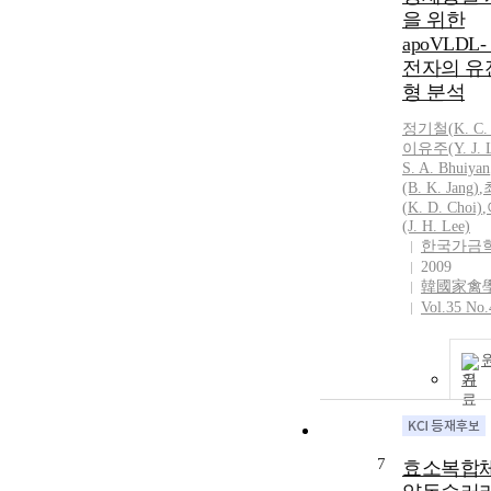
을 위한
apoVLDL
전자의 유
형 분석
정기
철(
K.
C
이유주(Y. J. L
S. A. Bhuiyan
(B.
K.
Jang)
,
(
K.
D.
Choi)
,
(J. H. Lee)
한국가금
2009
韓國家禽
Vol.35 No.
기
7
효소복합