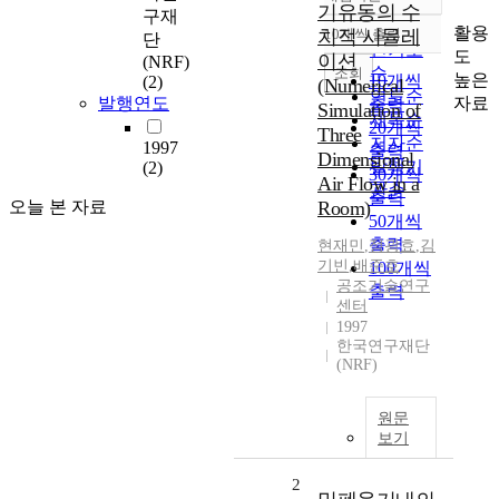
정확도
기유동의 수
구재
순
활용
치적 시뮬레
10개씩 출력
단
내림차순
인기도
도
이션
(NRF)
순
조회
높은
10개씩
(2)
(Numerical
연도순
자료
발행연도
출력
Simulation of
제목순
20개씩
Three
저자순
1997
출력
Dimensional
발행기
(2)
30개씩
Air Flow in a
관순
출력
오늘 본 자료
Room)
50개씩
출력
현재민
,
정광효
,
김
기빈
,
배준호
100개씩
공조기술연구
출력
센터
1997
한국연구재단
(NRF)
원문
보기
2