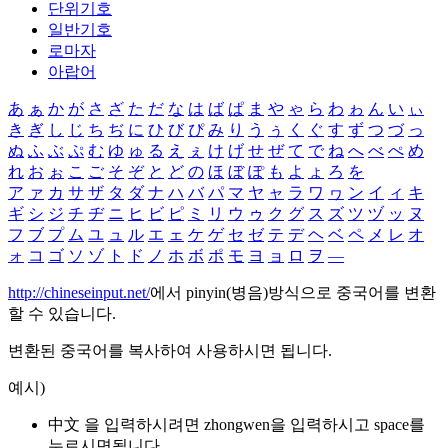
단위기호
일반기호
로마자
아랍어
あ
ぁ
か
が
さ
ざ
た
だ
な
は
ば
ぱ
ま
や
ゃ
ら
わ
ゎ
ん
い
ぃ
き
ぎ
し
じ
ち
ぢ
に
ひ
び
ぴ
み
り
う
ぅ
く
ぐ
す
ず
つ
づ
っ
ぬ
ふ
ぶ
ぷ
む
ゆ
ゅ
る
え
ぇ
け
げ
せ
ぜ
て
で
ね
へ
べ
ぺ
め
れ
お
ぉ
こ
ご
そ
ぞ
と
ど
の
ほ
ぼ
ぽ
も
よ
ょ
ろ
を
ア
ァ
カ
サ
ザ
タ
ダ
ナ
ハ
バ
パ
マ
ヤ
ャ
ラ
ワ
ヮ
ン
イ
ィ
キ
ギ
シ
ジ
チ
ヂ
ニ
ヒ
ビ
ピ
ミ
リ
ウ
ゥ
ク
グ
ス
ズ
ツ
ヅ
ッ
ヌ
フ
ブ
プ
ム
ユ
ュ
ル
エ
ェ
ケ
ゲ
セ
ゼ
テ
デ
ヘ
ベ
ペ
メ
レ
オ
ォ
コ
ゴ
ソ
ゾ
ト
ド
ノ
ホ
ボ
ポ
モ
ヨ
ョ
ロ
ヲ
―
http://chineseinput.net/
에서 pinyin(병음)방식으로 중국어를 변환
할 수 있습니다.
변환된 중국어를 복사하여 사용하시면 됩니다.
예시)
中文 을 입력하시려면
zhongwen
을 입력하시고 space를
누르시면됩니다.