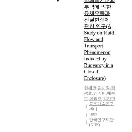
밀폐용기내의
부력에 의한
유체유동과
전달현상에
관한 연구(A
Study on Fluid
Flow and
Transport
Phenomenon
Induced by
Buoyancy in a
Closed
Enclosure)
현재민
,
김재원
,
정
광효
,
김기빈
,
배준
호
,
이창호
,
김기현
공조기술연구
센터
1997
한국연구재단
(NRF)