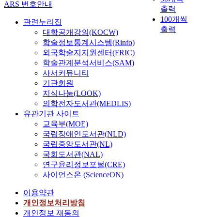
ARS 번호안내
출력
100개씩
관련누리집
출력
대학공개강의(KOCW)
학술정보통계시스템(Rinfo)
외국학술지지원센터(FRIC)
학술관계분석서비스(SAM)
사서커뮤니티
기관회원
지식나눔(LOOK)
의학전자도서관(MEDLIS)
유관기관 사이트
교육부(MOE)
국립장애인도서관(NLD)
국립중앙도서관(NL)
국회도서관(NAL)
연구윤리정보포털(CRE)
사이언스온 (ScienceON)
이용약관
개인정보처리방침
개인정보 재동의