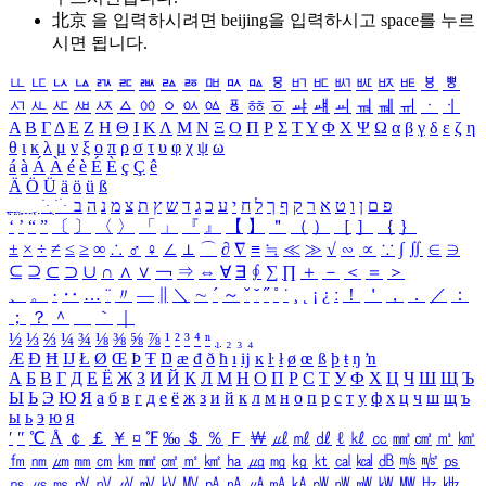
北京 을 입력하시려면
beijing
을 입력하시고 space를 누르
시면 됩니다.
ㅥ
ㅦ
ㅧ
ㅨ
ㅩ
ㅪ
ㅫ
ㅬ
ㅭ
ㅮ
ㅯ
ㅰ
ㅱ
ㅲ
ㅳ
ㅴ
ㅵ
ㅶ
ㅷ
ㅸ
ㅹ
ㅺ
ㅻ
ㅼ
ㅽ
ㅾ
ㅿ
ㆀ
ㆁ
ㆂ
ㆃ
ㆄ
ㆅ
ㆆ
ㆇ
ㆈ
ㆉ
ㆊ
ㆋ
ㆌ
ㆍ
ㆎ
Α
Β
Γ
Δ
Ε
Ζ
Η
Θ
Ι
Κ
Λ
Μ
Ν
Ξ
Ο
Π
Ρ
Σ
Τ
Υ
Φ
Χ
Ψ
Ω
α
β
γ
δ
ε
ζ
η
θ
ι
κ
λ
μ
ν
ξ
ο
π
ρ
σ
τ
υ
φ
χ
ψ
ω
á
à
Á
À
é
è
É
È
ç
Ç
ê
Ä
Ö
Ü
ä
ö
ü
ß
ְ
ֳ
ֲ
ֱ
ָ
ַ
ֵ
ֶ
ִ
ֹ
ּ
ֻ
ׂ
ׁ
ּ
ב
ה
נ
מ
צ
ת
ץ
ש
ד
ג
כ
ע
י
ח
ל
ך
ף
ק
ר
א
ט
ו
ן
ם
פ
‘
’
“
”
〔
〕
〈
〉
「
」
『
』
【
】
＂
（
）
［
］
｛
｝
±
×
÷
≠
≤
≥
∞
∴
♂
♀
∠
⊥
⌒
∂
∇
≡
≒
≪
≫
√
∽
∝
∵
∫
∬
∈
∋
⊆
⊇
⊂
⊃
∪
∩
∧
∨
￢
⇒
⇔
∀
∃
∮
∑
∏
＋
－
＜
＝
＞
、
。
·
‥
…
¨
〃
―
∥
＼
∼
´
～
ˇ
˘
˝
˚
˙
¸
˛
¡
¿
ː
！
＇
，
．
／
：
；
？
＾
＿
｀
｜
½
⅓
⅔
¼
¾
⅛
⅜
⅝
⅞
¹
²
³
⁴
ⁿ
₁
₂
₃
₄
Æ
Ð
Ħ
Ĳ
Ł
Ø
Œ
Þ
Ŧ
Ŋ
æ
đ
ð
ħ
ı
ĳ
ĸ
ŀ
ł
ø
œ
ß
þ
ŧ
ŋ
ŉ
А
Б
В
Г
Д
Е
Ё
Ж
З
И
Й
К
Л
М
Н
О
П
Р
С
Т
У
Ф
Х
Ц
Ч
Ш
Щ
Ъ
Ы
Ь
Э
Ю
Я
а
б
в
г
д
е
ё
ж
з
и
й
к
л
м
н
о
п
р
с
т
у
ф
х
ц
ч
ш
щ
ъ
ы
ь
э
ю
я
′
″
℃
Å
￠
￡
￥
¤
℉
‰
＄
％
Ｆ
￦
㎕
㎖
㎗
ℓ
㎘
㏄
㎣
㎤
㎥
㎦
㎙
㎚
㎛
㎜
㎝
㎞
㎟
㎠
㎡
㎢
㏊
㎍
㎎
㎏
㏏
㎈
㎉
㏈
㎧
㎨
㎰
㎱
㎲
㎳
㎴
㎵
㎶
㎷
㎸
㎹
㎀
㎁
㎂
㎃
㎄
㎺
㎻
㎽
㎾
㎿
㎐
㎑