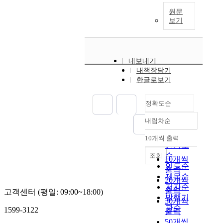
원문
보기
내보내기
내책장담기
한글로보기
정확도순
내림차순
정확도
순
10개씩 출력
내림차순
인기도
순
조회
10개씩
연도순
출력
제목순
20개씩
저자순
출력
고객센터 (평일: 09:00~18:00)
발행기
30개씩
관순
1599-3122
출력
50개씩