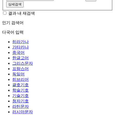
상세검색
결과 내 재검색
인기 검색어
다국어 입력
히라가나
가타카나
중국어
한글고어
그리스문자
프랑스어
독일어
히브리어
괄호기호
학술기호
기술기호
첨자기호
라틴문자
러시아문자