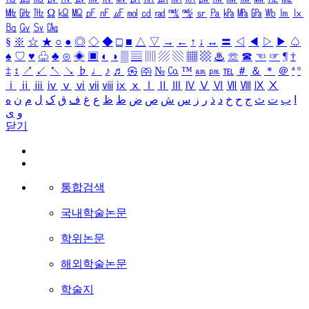
㎒
㎓
㎔
Ω
㏀
㏁
㎊
㎋
㎌
㏖
㏅
㎭
㎮
㎯
㏛
㎩
㎪
㎫
㎬
㏝
㏐
㏓
㏃
㏉
㏜
㏆
§
※
☆
★
○
●
◎
◇
◆
□
■
△
▽
→
←
↑
↓
↔
〓
◁
◀
▷
▶
♤
♠
♡
♥
♧
♣
⊙
◈
▣
◐
◑
▒
▤
▥
▨
▧
▦
▩
♨
☏
☎
☜
☞
¶
†
‡
↕
↗
↙
↖
↘
♭
♩
♪
♬
㉿
㈜
№
㏇
™
㏂
㏘
℡
＃
＆
＊
＠
ª
º
ⅰ
ⅱ
ⅲ
ⅳ
ⅴ
ⅵ
ⅶ
ⅷ
ⅸ
ⅹ
Ⅰ
Ⅱ
Ⅲ
Ⅳ
Ⅴ
Ⅵ
Ⅶ
Ⅷ
Ⅸ
Ⅹ
ا
ب
ت
ث
ج
ح
خ
د
ذ
ر
ز
س
ش
ص
ض
ط
ظ
ع
غ
ف
ق
ک
ل
م
ن
ه
و
ی
닫기
통합검색
국내학술논문
학위논문
해외학술논문
학술지