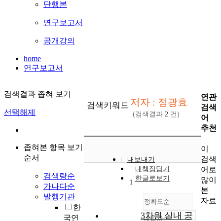
단행본
연구보고서
공개강의
home
연구보고서
검색결과 좁혀 보기
연관
저자 : 정광효
검색키워드
검색
선택해제
(검색결과
2
건)
어
추천
좁혀본 항목 보기
이
순서
검색
내보내기
어로
내책장담기
검색량순
한글로보기
많이
1
가나다순
본
발행기관
자료
정확도순
한
3차원 실내 공
국연
내림차순