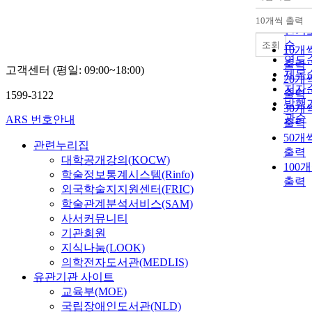
정확
순
10개씩 출력
내림
인기
순
조회
10개
연도
출력
고객센터 (평일: 09:00~18:00)
제목
20개
저자
출력
1599-3122
발행
30개
관순
ARS 번호안내
출력
50개
관련누리집
출력
대학공개강의(KOCW)
100
학술정보통계시스템(Rinfo)
출력
외국학술지지원센터(FRIC)
학술관계분석서비스(SAM)
사서커뮤니티
기관회원
지식나눔(LOOK)
의학전자도서관(MEDLIS)
유관기관 사이트
교육부(MOE)
국립장애인도서관(NLD)