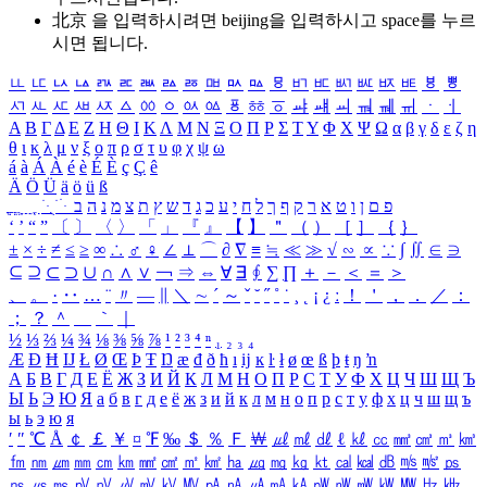
北京 을 입력하시려면
beijing
을 입력하시고 space를 누르
시면 됩니다.
ㅥ
ㅦ
ㅧ
ㅨ
ㅩ
ㅪ
ㅫ
ㅬ
ㅭ
ㅮ
ㅯ
ㅰ
ㅱ
ㅲ
ㅳ
ㅴ
ㅵ
ㅶ
ㅷ
ㅸ
ㅹ
ㅺ
ㅻ
ㅼ
ㅽ
ㅾ
ㅿ
ㆀ
ㆁ
ㆂ
ㆃ
ㆄ
ㆅ
ㆆ
ㆇ
ㆈ
ㆉ
ㆊ
ㆋ
ㆌ
ㆍ
ㆎ
Α
Β
Γ
Δ
Ε
Ζ
Η
Θ
Ι
Κ
Λ
Μ
Ν
Ξ
Ο
Π
Ρ
Σ
Τ
Υ
Φ
Χ
Ψ
Ω
α
β
γ
δ
ε
ζ
η
θ
ι
κ
λ
μ
ν
ξ
ο
π
ρ
σ
τ
υ
φ
χ
ψ
ω
á
à
Á
À
é
è
É
È
ç
Ç
ê
Ä
Ö
Ü
ä
ö
ü
ß
ְ
ֳ
ֲ
ֱ
ָ
ַ
ֵ
ֶ
ִ
ֹ
ּ
ֻ
ׂ
ׁ
ּ
ב
ה
נ
מ
צ
ת
ץ
ש
ד
ג
כ
ע
י
ח
ל
ך
ף
ק
ר
א
ט
ו
ן
ם
פ
‘
’
“
”
〔
〕
〈
〉
「
」
『
』
【
】
＂
（
）
［
］
｛
｝
±
×
÷
≠
≤
≥
∞
∴
♂
♀
∠
⊥
⌒
∂
∇
≡
≒
≪
≫
√
∽
∝
∵
∫
∬
∈
∋
⊆
⊇
⊂
⊃
∪
∩
∧
∨
￢
⇒
⇔
∀
∃
∮
∑
∏
＋
－
＜
＝
＞
、
。
·
‥
…
¨
〃
―
∥
＼
∼
´
～
ˇ
˘
˝
˚
˙
¸
˛
¡
¿
ː
！
＇
，
．
／
：
；
？
＾
＿
｀
｜
½
⅓
⅔
¼
¾
⅛
⅜
⅝
⅞
¹
²
³
⁴
ⁿ
₁
₂
₃
₄
Æ
Ð
Ħ
Ĳ
Ł
Ø
Œ
Þ
Ŧ
Ŋ
æ
đ
ð
ħ
ı
ĳ
ĸ
ŀ
ł
ø
œ
ß
þ
ŧ
ŋ
ŉ
А
Б
В
Г
Д
Е
Ё
Ж
З
И
Й
К
Л
М
Н
О
П
Р
С
Т
У
Ф
Х
Ц
Ч
Ш
Щ
Ъ
Ы
Ь
Э
Ю
Я
а
б
в
г
д
е
ё
ж
з
и
й
к
л
м
н
о
п
р
с
т
у
ф
х
ц
ч
ш
щ
ъ
ы
ь
э
ю
я
′
″
℃
Å
￠
￡
￥
¤
℉
‰
＄
％
Ｆ
￦
㎕
㎖
㎗
ℓ
㎘
㏄
㎣
㎤
㎥
㎦
㎙
㎚
㎛
㎜
㎝
㎞
㎟
㎠
㎡
㎢
㏊
㎍
㎎
㎏
㏏
㎈
㎉
㏈
㎧
㎨
㎰
㎱
㎲
㎳
㎴
㎵
㎶
㎷
㎸
㎹
㎀
㎁
㎂
㎃
㎄
㎺
㎻
㎽
㎾
㎿
㎐
㎑