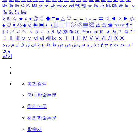
㎒
㎓
㎔
Ω
㏀
㏁
㎊
㎋
㎌
㏖
㏅
㎭
㎮
㎯
㏛
㎩
㎪
㎫
㎬
㏝
㏐
㏓
㏃
㏉
㏜
㏆
§
※
☆
★
○
●
◎
◇
◆
□
■
△
▽
→
←
↑
↓
↔
〓
◁
◀
▷
▶
♤
♠
♡
♥
♧
♣
⊙
◈
▣
◐
◑
▒
▤
▥
▨
▧
▦
▩
♨
☏
☎
☜
☞
¶
†
‡
↕
↗
↙
↖
↘
♭
♩
♪
♬
㉿
㈜
№
㏇
™
㏂
㏘
℡
＃
＆
＊
＠
ª
º
ⅰ
ⅱ
ⅲ
ⅳ
ⅴ
ⅵ
ⅶ
ⅷ
ⅸ
ⅹ
Ⅰ
Ⅱ
Ⅲ
Ⅳ
Ⅴ
Ⅵ
Ⅶ
Ⅷ
Ⅸ
Ⅹ
ا
ب
ت
ث
ج
ح
خ
د
ذ
ر
ز
س
ش
ص
ض
ط
ظ
ع
غ
ف
ق
ک
ل
م
ن
ه
و
ی
닫기
통합검색
국내학술논문
학위논문
해외학술논문
학술지