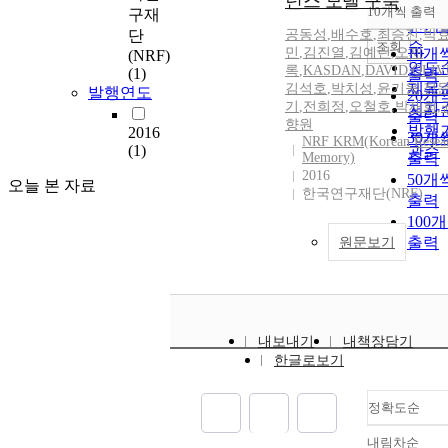
넌스 모델 구축
순
10개씩 출력
구재
내림
인기
단
공동성
,
배수호
,
최승진
,
박
순
조회
민
,
김진열
,
김예린
,
오재
10개
(NRF)
연도
록
,
KASDAN
,
DAVID
,
OLIV
(1)
출력
제목
김석호
,
박치성
,
윤기웅
,
정
발행연도
20개
기
,
전희정
,
오철호
,
박재희
,
저자
출력
향원
발행
2016
30개
NRF KRM(Korean Resea
(1)
관순
Memory)
출력
2016
50개
오늘 본 자료
한국연구재단(NRF)
출력
100
출력
원문보기
내보내기
내책장담기
한글로보기
정확도순
내림차순