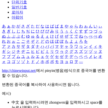
단위기호
일반기호
로마자
아랍어
あ
ぁ
か
が
さ
ざ
た
だ
な
は
ば
ぱ
ま
や
ゃ
ら
わ
ゎ
ん
い
ぃ
き
ぎ
し
じ
ち
ぢ
に
ひ
び
ぴ
み
り
う
ぅ
く
ぐ
す
ず
つ
づ
っ
ぬ
ふ
ぶ
ぷ
む
ゆ
ゅ
る
え
ぇ
け
げ
せ
ぜ
て
で
ね
へ
べ
ぺ
め
れ
お
ぉ
こ
ご
そ
ぞ
と
ど
の
ほ
ぼ
ぽ
も
よ
ょ
ろ
を
ア
ァ
カ
サ
ザ
タ
ダ
ナ
ハ
バ
パ
マ
ヤ
ャ
ラ
ワ
ヮ
ン
イ
ィ
キ
ギ
シ
ジ
チ
ヂ
ニ
ヒ
ビ
ピ
ミ
リ
ウ
ゥ
ク
グ
ス
ズ
ツ
ヅ
ッ
ヌ
フ
ブ
プ
ム
ユ
ュ
ル
エ
ェ
ケ
ゲ
セ
ゼ
テ
デ
ヘ
ベ
ペ
メ
レ
オ
ォ
コ
ゴ
ソ
ゾ
ト
ド
ノ
ホ
ボ
ポ
モ
ヨ
ョ
ロ
ヲ
―
http://chineseinput.net/
에서 pinyin(병음)방식으로 중국어를 변환
할 수 있습니다.
변환된 중국어를 복사하여 사용하시면 됩니다.
예시)
中文 을 입력하시려면
zhongwen
을 입력하시고 space를
누르시면됩니다.