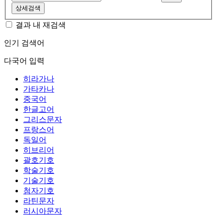
상세검색
결과 내 재검색
인기 검색어
다국어 입력
히라가나
가타카나
중국어
한글고어
그리스문자
프랑스어
독일어
히브리어
괄호기호
학술기호
기술기호
첨자기호
라틴문자
러시아문자