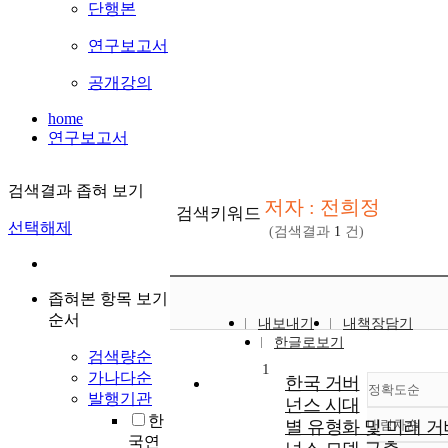
단행본
연구보고서
공개강의
home
연구보고서
검색결과 좁혀 보기
저자 : 전희정
검색키워드
선택해제
(검색결과
1
건)
좁혀본 항목 보기
순서
내보내기
내책장담기
한글로보기
검색량순
1
가나다순
한국 거버
정확도순
발행기관
넌스 시대
한
별 유형화 및 미래 거
내림차순
정확
국연