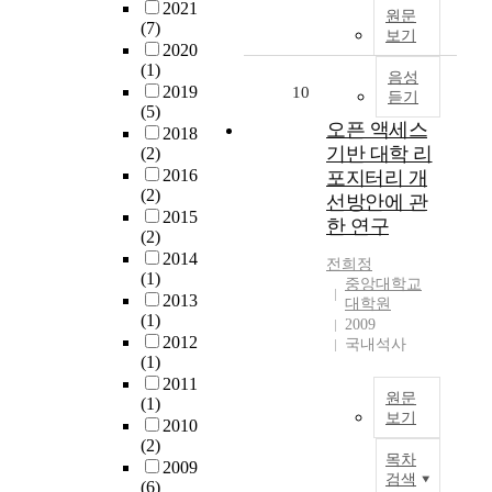
n
h
2021
원문
며
성
,
a
(7)
e
보기
또
이
청
t
2020
a
한
높
년
u
(1)
u
음성
다
다
상
r
2019
10
t
듣기
양
.
인
(5)
a
h
오픈 액세스
한
그
창
2018
l
o
음
기반 대학 리
러
업
(2)
o
r
악
나
이
2016
포지터리 개
b
i
적
(2)
이
전
선방안에 관
j
t
시
2015
러
통
e
한 연구
y
(2)
도
한
시
c
a
2014
와
증
장
전희정
t
n
(1)
폭
상
활
중앙대학교
s
d
2013
넓
대학원
이
성
o
t
(1)
2009
고
나
화
n
h
2012
국내석사
자
타
에
c
e
(1)
유
나
미
h
r
2011
로
기
치
i
원문
e
(1)
운
전
는
보기
l
s
2010
감
부
직
d
(2)
p
T
정
터
·
목차
r
2009
o
h
표
검색
D
간
e
(6)
n
i