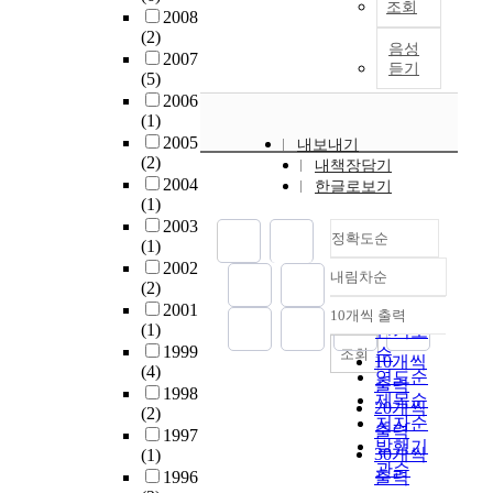
조회
현
A
접
n
2008
s
s
을
신
적
(2)
'
i
s
음성
통
호
효
2007
s
b
t
듣기
해
전
과
(5)
s
i
u
낭
달
이
2006
e
l
d
만
(1)
의
며
l
i
y
주
2005
이
,
내보내기
f
t
s
(2)
의
상
설
내책장담기
-
y
e
2004
음
한글로보기
과
문
e
o
a
(1)
악
신
분
s
f
r
2003
의
경
석
t
정확도순
l
c
(1)
싹
염
결
e
o
h
2002
을
증
과
내림차순
e
c
정확도
e
(2)
틔
이
를
m
a
d
순
2001
10개씩 출력
웠
P
바
내림차순
a
l
f
(1)
인기도
음
D
탕
n
a
o
1999
순
조회
10개씩
을
의
으
d
(4)
d
r
연도순
알
출력
진
로
s
1998
m
t
제목순
수
20개씩
행
청
e
(2)
i
h
저자순
있
을
년
출력
l
1997
n
e
발행기
다
가
상
30개씩
(1)
f
i
p
관순
.
속
인
1996
출력
-
s
r
피