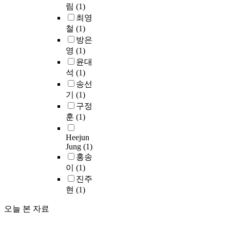
s
m
b
림
(1)
중
n
에
t
p
l
최영
기
e
대
,
o
i
철
(1)
작
c
한
s
r
c
품
방은
i
인
e
t
a
중
영
(1)
d
식
c
a
t
a
및
과
윤대
o
n
i
l
1
관
석
(1)
n
t
o
l
-
심
d
송선
i
n
e
m
정
,
기
(1)
n
s
g
e
도
a
l
구정
o
r
t
를
n
o
f
훈
(1)
o
h
분
d
c
u
,
y
석
t
a
n
Heejun
s
l
한
h
Jung
(1)
l
i
c
-
결
i
홍송
g
v
h
4
과
r
o
이
(1)
e
e
-
전
d
v
r
진주
r
p
반
g
e
s
현
(1)
z
h
적
r
r
i
o
e
으
a
n
오늘 본 자료
t
,
n
로
d
m
y
m
y
1
e
e
r