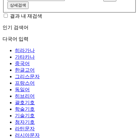
상세검색
결과 내 재검색
인기 검색어
다국어 입력
히라가나
가타카나
중국어
한글고어
그리스문자
프랑스어
독일어
히브리어
괄호기호
학술기호
기술기호
첨자기호
라틴문자
러시아문자