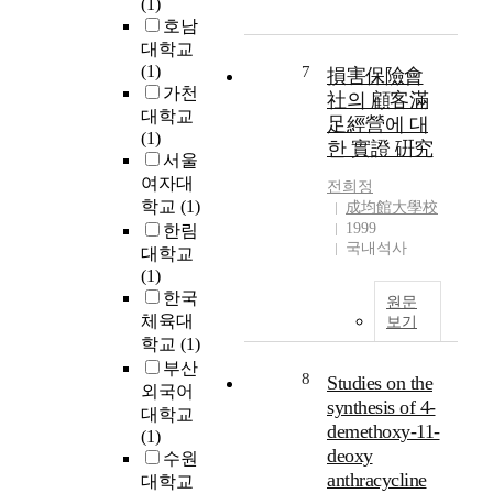
t
(1)
의
경
를
d
h
호남
피
세
위
y
e
대학교
아
포
한
w
r
(1)
7
損害保險會
노
의
필
a
e
가천
社의 顧客滿
소
손
요
s
c
대학교
足經營에 대
나
상
사
t
e
(1)
타
한 實證 硏究
이
항
o
n
서울
를
많
,
i
t
여자대
전희정
통
이
청
n
a
학교
(1)
成均館大學校
해
진
년
v
c
1999
한림
그
행
상
e
c
국내석사
대학교
의
된
인
s
e
(1)
음
시
점
t
l
한국
악
점
포
원문
i
e
체육대
적
보기
이
활
g
r
학교
(1)
흐
기
성
a
a
름
부산
때
화
t
t
8
Studies on the
을
문
를
외국어
e
i
synthesis of 4-
살
에
위
대학교
t
o
demethoxy-11-
펴
,
한
(1)
h
n
deoxy
보
증
필
수원
e
o
면
anthracycline
상
요
대학교
e
f