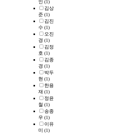
a
e
인
(1)
나
른
위
s
n
r
김상
누
처
해
u
d
s
준
(1)
었
치
무
b
e
i
김진
을
의
엇
j
d
t
수
(1)
때
중
이
e
.
y
중
오진
요
필
c
A
l
기
경
(1)
성
요
t
s
i
에
이
하
김정
s
a
b
속
강
다
호
(1)
w
r
r
하
조
고
e
김종
e
a
는
되
인
r
경
(1)
s
r
작
고
식
e
u
박두
i
품
있
하
S
l
e
현
(1)
으
다
고
e
t
s
한용
로
.
있
l
,
c
재
(1)
초
이
는
e
i
o
정윤
기
에
지
m
n
n
철
(1)
의
따
를
e
t
s
송종
방
라
다
n
e
t
우
(1)
식
,
음
t
r
r
에
이유
본
과
a
n
u
서
연
같
미
(1)
r
a
c