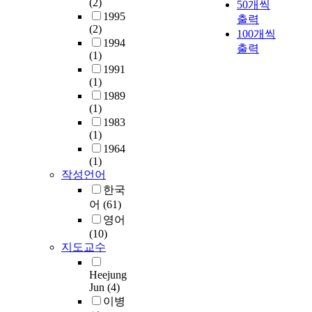
화
들
(2)
50개씩
e
t
e
아
는
이
1995
x
출력
r
s
노
(2)
중
전
p
100개씩
a
e
소
1994
요
통
r
출력
t
n
(1)
나
한
시
e
i
t
1991
타
역
장
s
o
c
(1)
O
할
에
s
n
o
1989
p
을
대
i
s
n
(1)
.
하
해
o
h
d
1983
3
는
어
n
a
i
(1)
1
것
떻
.
v
t
1964
-
으
게
e
i
(1)
3
로
인
M
f
작성언어
o
은
밝
식
e
u
n
한국
그
혀
하
t
r
t
어
(61)
의
짐
고
h
t
h
영어
작
으
있
o
h
a
(10)
품
로
고
d
e
t
지도교수
을
써
,
s
r
u
세
,
활
:
e
n
Heejung
시
초
성
T
x
i
Jun
(4)
기
기
화
h
p
v
이병
로
이
를
e