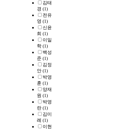
벗
구
이
김태
y
l
t
어
에
정
경
(1)
s
c
r
나
서
리
c
전유
o
e
독
는
할
h
영
(1)
n
p
창
D
수
o
t
o
신윤
성
A
있
o
r
s
희
(1)
이
신
다
l
o
i
이일
두
경
.
i
l
t
학
(1)
드
변
첫
n
h
o
백성
러
성
째
G
a
r
준
(1)
지
과
,
c
s
y
김정
게
신
청
i
b
a
나
안
(1)
경
년
t
e
n
타
염
상
박영
y
c
d
나
증
인
훈
(1)
i
o
m
는
에
의
양재
n
m
a
때
대
전
t
원
(1)
e
n
이
한
통
h
박영
m
a
다
P
시
e
o
란
(1)
g
.
r
장
f
r
e
김미
이
o
활
i
e
p
례
(1)
곡
b
성
r
i
u
이현
은
e
화