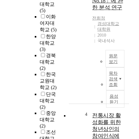
No.18」에 관
o
대학교
한 분석 연구
n
(5)
’
이화
전희정
s
여자대
경성대학교
d
학교
(5)
대학원
i
2010
한양
s
국내석사
대학교
e
(3)
a
경북
원문
e
대학교
보기
s
(2)
베
)
목차
한국
토
은
검색
교원대
벤
노
조회
학교
(2)
의
화
단국
3
와
음성
대학교
2
관
듣기
(2)
개
련
중앙
피
된
4
전통시장 활
아
대학교
중
성화를 위한
노
(2)
추
청년상인의
소
조선
신
참여인식에
나
대학교
경