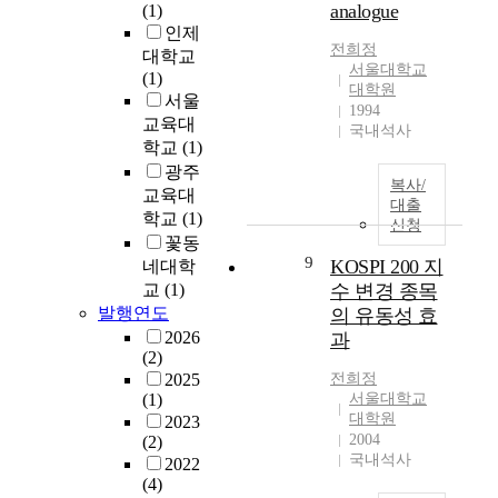
그
이
및
analogue
(1)
f
d
는
뚜
장
인제
f
e
고
전희정
렷
애
대학교
e
c
서울대학교
전
하
요
(1)
c
e
대학원
주
게
인
서울
t
n
1994
의
나
,
s
교육대
t
국내석사
의
타
청
o
학교
(1)
r
엄
난
년
f
a
광주
격
이
상
복사/
K
l
교육대
한
대출
후
인
o
i
학교
(1)
신청
형
에
의
r
z
꽃동
식
치
점
e
a
9
KOSPI 200 지
네대학
미
료
포
a
t
교
(1)
수 변경 종목
를
는
발
n
i
발행연도
의 유동성 효
추
효
전
m
o
2026
과
구
과
가
e
n
(2)
하
가
능
d
,
2025
전희정
고
제
성
i
b
(1)
서울대학교
완
한
에
a
o
대학원
2023
성
적
대
a
t
2004
(2)
시
일
한
n
h
국내석사
2022
켰
가
인
d
t
(4)
으
능
식