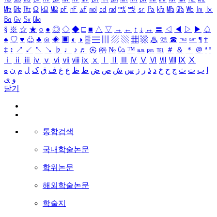
㎒
㎓
㎔
Ω
㏀
㏁
㎊
㎋
㎌
㏖
㏅
㎭
㎮
㎯
㏛
㎩
㎪
㎫
㎬
㏝
㏐
㏓
㏃
㏉
㏜
㏆
§
※
☆
★
○
●
◎
◇
◆
□
■
△
▽
→
←
↑
↓
↔
〓
◁
◀
▷
▶
♤
♠
♡
♥
♧
♣
⊙
◈
▣
◐
◑
▒
▤
▥
▨
▧
▦
▩
♨
☏
☎
☜
☞
¶
†
‡
↕
↗
↙
↖
↘
♭
♩
♪
♬
㉿
㈜
№
㏇
™
㏂
㏘
℡
＃
＆
＊
＠
ª
º
ⅰ
ⅱ
ⅲ
ⅳ
ⅴ
ⅵ
ⅶ
ⅷ
ⅸ
ⅹ
Ⅰ
Ⅱ
Ⅲ
Ⅳ
Ⅴ
Ⅵ
Ⅶ
Ⅷ
Ⅸ
Ⅹ
ا
ب
ت
ث
ج
ح
خ
د
ذ
ر
ز
س
ش
ص
ض
ط
ظ
ع
غ
ف
ق
ک
ل
م
ن
ه
و
ی
닫기
통합검색
국내학술논문
학위논문
해외학술논문
학술지