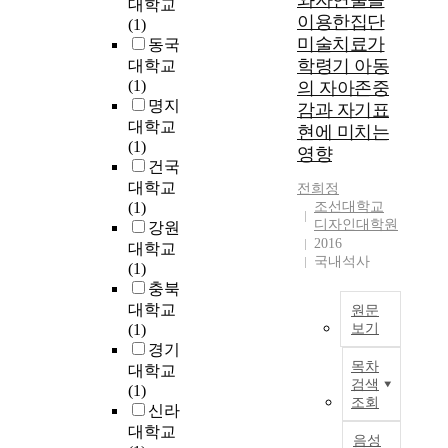
와자연물을
대학교
다
D
대
이용한집단
(1)
고
의
한
미술치료가
동국
해
운
인
학령기 아동
대학교
도
동
식
(1)
의 자아존중
과
증
및
명지
감과 자기표
언
상
관
대학교
이
현에 미치는
은
심
(1)
아
D
정
영향
건국
니
A
도
대학교
며
전희정
신
,
(1)
조선대학교
그
경
1
디자인대학원
강원
것
세
9
2016
대학교
은
포
1
국내석사
(1)
피
7
3
충북
아
0
송
노
대학교
%
정
원문
음
(1)
보기
이
역
악
경기
상
시
목차
의
대학교
손
장
P
검색
역
(1)
실
활
u
조회
사
신라
되
성
r
인
었
화
대학교
p
음성
동