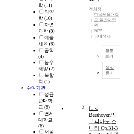
학
(11)
전희정
의약
한국체육대학
학
(10)
교 일반대학
자연
원
과학
(8)
2025
국내석사
예술
체육
(6)
공학
원문
(4)
보기
농수
파
음성
해양
(2)
킨
듣기
복합
슨
학
(1)
병
수여기관
(
P
성균
a
관대학
r
교
(8)
3
L. v.
k
연세
Beethoven의
i
대학교
「피아노 소
n
(6)
나타 Op.31-3
s
서울