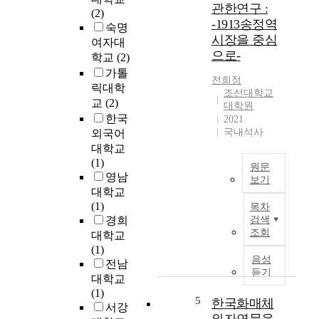
관한연구 :
타
(2)
계
-1913송정역
는
숙명
질
시장을 중심
작
환
여자대
으로-
품
으
학교
(2)
양
로
가톨
전희정
식
운
릭대학
조선대학교
,
동
교
(2)
대학원
성
기
한국
2021
격
능
국내석사
외국어
에
장
대학교
있
애
(1)
원문
어
가
영남
보기
그
대
대학교
의
표
본
(1)
목차
모
적
연
경희
검색
든
인
구
조회
대학교
작
특
는
(1)
품
징
전
음성
전남
을
이
통
듣기
대학교
대
다
시
(1)
변
.
장
5
한국화매체
서강
한
P
에