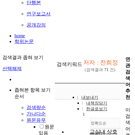
단행본
연구보고서
공개강의
home
학위논문
검색결과 좁혀 보기
연
저자 : 전희정
검색키워드
관
선택해제
(검색결과
71
건)
검
색
어
좁혀본 항목 보기
추
순서
천
내보내기
내책장담기
검색량순
한글로보기
이
가나다순
1
검
원문유무
색
정확도순
원문
어
교실내 상호
있음
내림차순