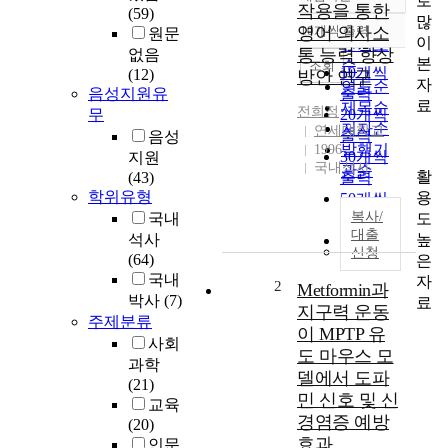
로
정확도
작용을 통한
(59)
많
순
영어 의사소
10개씩 출력
원문
내림차순
이
인기도
통 능력 향상
없음
본
순
조회
10개씩
(12)
방안 연구
자
연도순
음성지원유
출력
료
제목순
전희정
무
20개씩
저자순
연세대학교
출력
음성
발행기
1996
30개씩
지원
국내석사
관순
활
(43)
출력
학위유형
용
50개씩
복사/
도
국내
출력
대출
높
석사
100개씩
신청
(64)
은
출력
국내
자
2
Metformin과
박사
(7)
료
지구력 운동
주제분류
이 MPTP 유
사회
도 마우스 모
과학
델에서 도파
(21)
민 신호 및 신
교육
경염증 예방
(20)
효과
인문