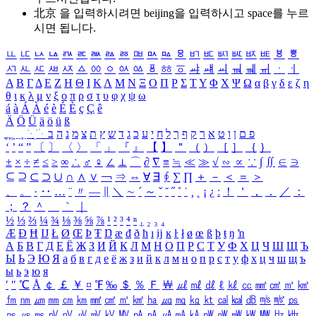
北京 을 입력하시려면
beijing
을 입력하시고 space를 누르
시면 됩니다.
ㅥ
ㅦ
ㅧ
ㅨ
ㅩ
ㅪ
ㅫ
ㅬ
ㅭ
ㅮ
ㅯ
ㅰ
ㅱ
ㅲ
ㅳ
ㅴ
ㅵ
ㅶ
ㅷ
ㅸ
ㅹ
ㅺ
ㅻ
ㅼ
ㅽ
ㅾ
ㅿ
ㆀ
ㆁ
ㆂ
ㆃ
ㆄ
ㆅ
ㆆ
ㆇ
ㆈ
ㆉ
ㆊ
ㆋ
ㆌ
ㆍ
ㆎ
Α
Β
Γ
Δ
Ε
Ζ
Η
Θ
Ι
Κ
Λ
Μ
Ν
Ξ
Ο
Π
Ρ
Σ
Τ
Υ
Φ
Χ
Ψ
Ω
α
β
γ
δ
ε
ζ
η
θ
ι
κ
λ
μ
ν
ξ
ο
π
ρ
σ
τ
υ
φ
χ
ψ
ω
á
à
Á
À
é
è
É
È
ç
Ç
ê
Ä
Ö
Ü
ä
ö
ü
ß
ְ
ֳ
ֲ
ֱ
ָ
ַ
ֵ
ֶ
ִ
ֹ
ּ
ֻ
ׂ
ׁ
ּ
ב
ה
נ
מ
צ
ת
ץ
ש
ד
ג
כ
ע
י
ח
ל
ך
ף
ק
ר
א
ט
ו
ן
ם
פ
‘
’
“
”
〔
〕
〈
〉
「
」
『
』
【
】
＂
（
）
［
］
｛
｝
±
×
÷
≠
≤
≥
∞
∴
♂
♀
∠
⊥
⌒
∂
∇
≡
≒
≪
≫
√
∽
∝
∵
∫
∬
∈
∋
⊆
⊇
⊂
⊃
∪
∩
∧
∨
￢
⇒
⇔
∀
∃
∮
∑
∏
＋
－
＜
＝
＞
、
。
·
‥
…
¨
〃
―
∥
＼
∼
´
～
ˇ
˘
˝
˚
˙
¸
˛
¡
¿
ː
！
＇
，
．
／
：
；
？
＾
＿
｀
｜
½
⅓
⅔
¼
¾
⅛
⅜
⅝
⅞
¹
²
³
⁴
ⁿ
₁
₂
₃
₄
Æ
Ð
Ħ
Ĳ
Ł
Ø
Œ
Þ
Ŧ
Ŋ
æ
đ
ð
ħ
ı
ĳ
ĸ
ŀ
ł
ø
œ
ß
þ
ŧ
ŋ
ŉ
А
Б
В
Г
Д
Е
Ё
Ж
З
И
Й
К
Л
М
Н
О
П
Р
С
Т
У
Ф
Х
Ц
Ч
Ш
Щ
Ъ
Ы
Ь
Э
Ю
Я
а
б
в
г
д
е
ё
ж
з
и
й
к
л
м
н
о
п
р
с
т
у
ф
х
ц
ч
ш
щ
ъ
ы
ь
э
ю
я
′
″
℃
Å
￠
￡
￥
¤
℉
‰
＄
％
Ｆ
￦
㎕
㎖
㎗
ℓ
㎘
㏄
㎣
㎤
㎥
㎦
㎙
㎚
㎛
㎜
㎝
㎞
㎟
㎠
㎡
㎢
㏊
㎍
㎎
㎏
㏏
㎈
㎉
㏈
㎧
㎨
㎰
㎱
㎲
㎳
㎴
㎵
㎶
㎷
㎸
㎹
㎀
㎁
㎂
㎃
㎄
㎺
㎻
㎽
㎾
㎿
㎐
㎑