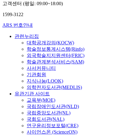
i
l
9
고객센터 (평일: 09:00~18:00)
w
n
e
n
-
1
e
t
s
1599-3122
u
1
3
r
i
e
e
,
송
e
n
a
ARS 번호안내
t
2
정
2
c
r
t
,
역
0
l
c
관련누리집
o
3
시
s
u
h
대학공개강의(KOCW)
,
,
장
t
d
i
학술정보통계시스템(Rinfo)
a
6
활
u
i
n
외국학술지지원센터(FRIC)
n
-
성
d
n
s
학술관계분석서비스(SAM)
d
t
화
e
g
t
사서커뮤니티
p
e
필
n
i
i
기관회원
r
t
요
t
n
t
지식나눔(LOOK)
e
r
성
s
t
u
의학전자도서관(MEDLIS)
s
a
에
i
e
t
유관기관 사이트
t
h
대
n
r
e
o
교육부(MOE)
y
한
t
n
s
c
국립장애인도서관(NLD)
d
인
h
a
a
o
r
식
국립중앙도서관(NL)
e
l
n
n
o
정
국회도서관(NAL)
e
a
d
f
p
도
연구윤리정보포털(CRE)
x
n
a
u
y
는
사이언스온 (ScienceON)
p
d
n
o