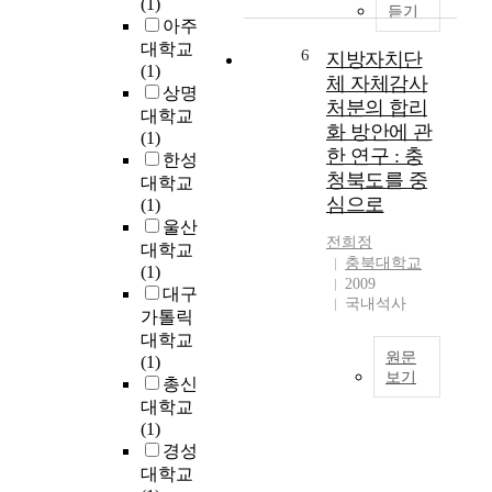
을
내
(1)
o
듣기
시
때
용
아주
s
에
나
의
대학교
e
6
지방자치단
음
타
중
(1)
:
체 자체감사
악
나
요
상명
T
처분의 합리
양
며
성
대학교
h
화 방안에 관
식
,
과
(1)
e
한 연구 : 충
변
이
경
한성
p
천
청북도를 중
시
쟁
대학교
u
의
점
력
심으로
(1)
r
척
은
,
울산
p
도
전희정
흑
1
o
대학교
충북대학교
로
질
9
s
(1)
2009
평
-
1
e
대구
국내석사
가
선
3
o
가톨릭
될
조
송
f
대학교
수
체
정
원문
t
(1)
있
경
역
보기
h
총신
다
로
시
i
W
대학교
.
의
장
s
i
(1)
베
D
활
s
t
경성
토
A
성
t
h
대학교
벤
신
화
u