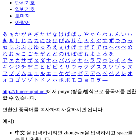
단위기호
일반기호
로마자
아랍어
あ
ぁ
か
が
さ
ざ
た
だ
な
は
ば
ぱ
ま
や
ゃ
ら
わ
ゎ
ん
い
ぃ
き
ぎ
し
じ
ち
ぢ
に
ひ
び
ぴ
み
り
う
ぅ
く
ぐ
す
ず
つ
づ
っ
ぬ
ふ
ぶ
ぷ
む
ゆ
ゅ
る
え
ぇ
け
げ
せ
ぜ
て
で
ね
へ
べ
ぺ
め
れ
お
ぉ
こ
ご
そ
ぞ
と
ど
の
ほ
ぼ
ぽ
も
よ
ょ
ろ
を
ア
ァ
カ
サ
ザ
タ
ダ
ナ
ハ
バ
パ
マ
ヤ
ャ
ラ
ワ
ヮ
ン
イ
ィ
キ
ギ
シ
ジ
チ
ヂ
ニ
ヒ
ビ
ピ
ミ
リ
ウ
ゥ
ク
グ
ス
ズ
ツ
ヅ
ッ
ヌ
フ
ブ
プ
ム
ユ
ュ
ル
エ
ェ
ケ
ゲ
セ
ゼ
テ
デ
ヘ
ベ
ペ
メ
レ
オ
ォ
コ
ゴ
ソ
ゾ
ト
ド
ノ
ホ
ボ
ポ
モ
ヨ
ョ
ロ
ヲ
―
http://chineseinput.net/
에서 pinyin(병음)방식으로 중국어를 변환
할 수 있습니다.
변환된 중국어를 복사하여 사용하시면 됩니다.
예시)
中文 을 입력하시려면
zhongwen
을 입력하시고 space를
누르시면됩니다.