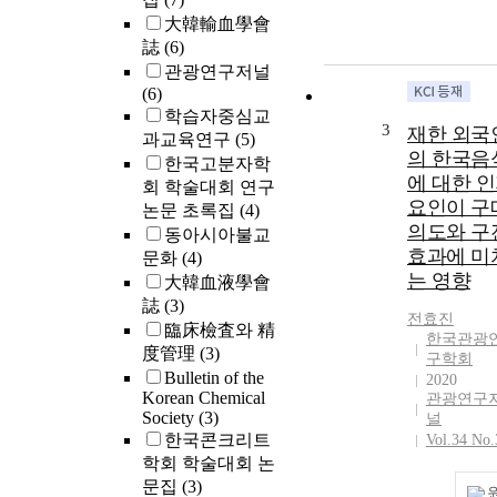
大韓輸血學會
誌
(6)
관광연구저널
(6)
학습자중심교
3
재한 외국
과교육연구
(5)
의 한국음
한국고분자학
에 대한 
회 학술대회 연구
요인이 구
논문 초록집
(4)
의도와 구
동아시아불교
효과에 미
문화
(4)
는 영향
大韓血液學會
誌
(3)
전효진
臨床檢査와 精
한국관광
度管理
(3)
구학회
Bulletin of the
2020
Korean Chemical
관광연구
Society
(3)
널
한국콘크리트
Vol.34 No.
학회 학술대회 논
문집
(3)