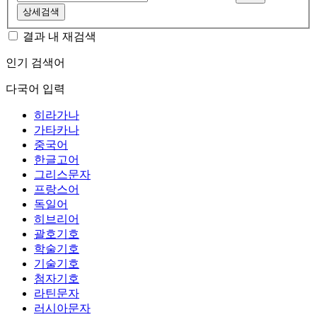
상세검색
결과 내 재검색
인기 검색어
다국어 입력
히라가나
가타카나
중국어
한글고어
그리스문자
프랑스어
독일어
히브리어
괄호기호
학술기호
기술기호
첨자기호
라틴문자
러시아문자