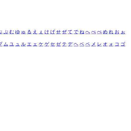
ぶ
ぷ
む
ゆ
ゅ
る
え
ぇ
け
げ
せ
ぜ
て
で
ね
へ
べ
ぺ
め
れ
お
ぉ
プ
ム
ユ
ュ
ル
エ
ェ
ケ
ゲ
セ
ゼ
テ
デ
ヘ
ベ
ペ
メ
レ
オ
ォ
コ
ゴ