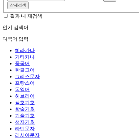
상세검색
결과 내 재검색
인기 검색어
다국어 입력
히라가나
가타카나
중국어
한글고어
그리스문자
프랑스어
독일어
히브리어
괄호기호
학술기호
기술기호
첨자기호
라틴문자
러시아문자