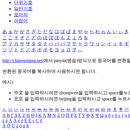
단위기호
일반기호
로마자
아랍어
あ
ぁ
か
が
さ
ざ
た
だ
な
は
ば
ぱ
ま
や
ゃ
ら
わ
ゎ
ん
い
ぃ
き
こ
ご
そ
ぞ
と
ど
の
ほ
ぼ
ぽ
も
よ
ょ
ろ
を
ア
ァ
カ
サ
ザ
タ
ダ
ナ
ハ
バ
パ
マ
ヤ
ャ
ラ
ワ
ヮ
ン
イ
ィ
キ
ギ
ソ
ゾ
ト
ド
ノ
ホ
ボ
ポ
モ
ヨ
ョ
ロ
ヲ
―
http://chineseinput.net/
에서 pinyin(병음)방식으로 중국어를 변환
변환된 중국어를 복사하여 사용하시면 됩니다.
예시)
中文 을 입력하시려면
zhongwen
을 입력하시고 space를
北京 을 입력하시려면
beijing
을 입력하시고 space를 누르
ㅥ
ㅦ
ㅧ
ㅨ
ㅩ
ㅪ
ㅫ
ㅬ
ㅭ
ㅮ
ㅯ
ㅰ
ㅱ
ㅲ
ㅳ
ㅴ
ㅵ
ㅶ
ㅷ
ㅸ
ㅹ
ㅺ
Α
Β
Γ
Δ
Ε
Ζ
Η
Θ
Ι
Κ
Λ
Μ
Ν
Ξ
Ο
Π
Ρ
Σ
Τ
Υ
Φ
Χ
Ψ
Ω
α
β
γ
δ
ε
ζ
η
á
à
Á
À
é
è
É
È
ç
Ç
ê
Ä
Ö
Ü
ä
ö
ü
ß