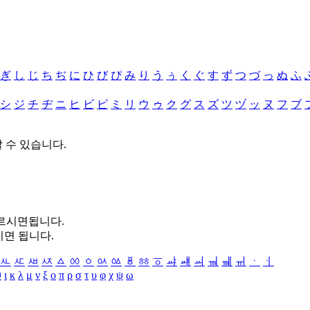
ぎ
し
じ
ち
ぢ
に
ひ
び
ぴ
み
り
う
ぅ
く
ぐ
す
ず
つ
づ
っ
ぬ
ふ
シ
ジ
チ
ヂ
ニ
ヒ
ビ
ピ
ミ
リ
ウ
ゥ
ク
グ
ス
ズ
ツ
ヅ
ッ
ヌ
フ
ブ
할 수 있습니다.
누르시면됩니다.
시면 됩니다.
ㅻ
ㅼ
ㅽ
ㅾ
ㅿ
ㆀ
ㆁ
ㆂ
ㆃ
ㆄ
ㆅ
ㆆ
ㆇ
ㆈ
ㆉ
ㆊ
ㆋ
ㆌ
ㆍ
ㆎ
θ
ι
κ
λ
μ
ν
ξ
ο
π
ρ
σ
τ
υ
φ
χ
ψ
ω