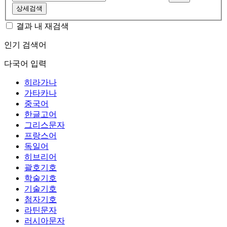
상세검색
결과 내 재검색
인기 검색어
다국어 입력
히라가나
가타카나
중국어
한글고어
그리스문자
프랑스어
독일어
히브리어
괄호기호
학술기호
기술기호
첨자기호
라틴문자
러시아문자