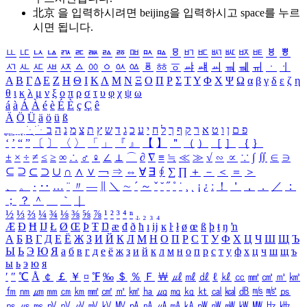
北京 을 입력하시려면
beijing
을 입력하시고 space를 누르
시면 됩니다.
ㅥ
ㅦ
ㅧ
ㅨ
ㅩ
ㅪ
ㅫ
ㅬ
ㅭ
ㅮ
ㅯ
ㅰ
ㅱ
ㅲ
ㅳ
ㅴ
ㅵ
ㅶ
ㅷ
ㅸ
ㅹ
ㅺ
ㅻ
ㅼ
ㅽ
ㅾ
ㅿ
ㆀ
ㆁ
ㆂ
ㆃ
ㆄ
ㆅ
ㆆ
ㆇ
ㆈ
ㆉ
ㆊ
ㆋ
ㆌ
ㆍ
ㆎ
Α
Β
Γ
Δ
Ε
Ζ
Η
Θ
Ι
Κ
Λ
Μ
Ν
Ξ
Ο
Π
Ρ
Σ
Τ
Υ
Φ
Χ
Ψ
Ω
α
β
γ
δ
ε
ζ
η
θ
ι
κ
λ
μ
ν
ξ
ο
π
ρ
σ
τ
υ
φ
χ
ψ
ω
á
à
Á
À
é
è
É
È
ç
Ç
ê
Ä
Ö
Ü
ä
ö
ü
ß
ְ
ֳ
ֲ
ֱ
ָ
ַ
ֵ
ֶ
ִ
ֹ
ּ
ֻ
ׂ
ׁ
ּ
ב
ה
נ
מ
צ
ת
ץ
ש
ד
ג
כ
ע
י
ח
ל
ך
ף
ק
ר
א
ט
ו
ן
ם
פ
‘
’
“
”
〔
〕
〈
〉
「
」
『
』
【
】
＂
（
）
［
］
｛
｝
±
×
÷
≠
≤
≥
∞
∴
♂
♀
∠
⊥
⌒
∂
∇
≡
≒
≪
≫
√
∽
∝
∵
∫
∬
∈
∋
⊆
⊇
⊂
⊃
∪
∩
∧
∨
￢
⇒
⇔
∀
∃
∮
∑
∏
＋
－
＜
＝
＞
、
。
·
‥
…
¨
〃
―
∥
＼
∼
´
～
ˇ
˘
˝
˚
˙
¸
˛
¡
¿
ː
！
＇
，
．
／
：
；
？
＾
＿
｀
｜
½
⅓
⅔
¼
¾
⅛
⅜
⅝
⅞
¹
²
³
⁴
ⁿ
₁
₂
₃
₄
Æ
Ð
Ħ
Ĳ
Ł
Ø
Œ
Þ
Ŧ
Ŋ
æ
đ
ð
ħ
ı
ĳ
ĸ
ŀ
ł
ø
œ
ß
þ
ŧ
ŋ
ŉ
А
Б
В
Г
Д
Е
Ё
Ж
З
И
Й
К
Л
М
Н
О
П
Р
С
Т
У
Ф
Х
Ц
Ч
Ш
Щ
Ъ
Ы
Ь
Э
Ю
Я
а
б
в
г
д
е
ё
ж
з
и
й
к
л
м
н
о
п
р
с
т
у
ф
х
ц
ч
ш
щ
ъ
ы
ь
э
ю
я
′
″
℃
Å
￠
￡
￥
¤
℉
‰
＄
％
Ｆ
￦
㎕
㎖
㎗
ℓ
㎘
㏄
㎣
㎤
㎥
㎦
㎙
㎚
㎛
㎜
㎝
㎞
㎟
㎠
㎡
㎢
㏊
㎍
㎎
㎏
㏏
㎈
㎉
㏈
㎧
㎨
㎰
㎱
㎲
㎳
㎴
㎵
㎶
㎷
㎸
㎹
㎀
㎁
㎂
㎃
㎄
㎺
㎻
㎽
㎾
㎿
㎐
㎑