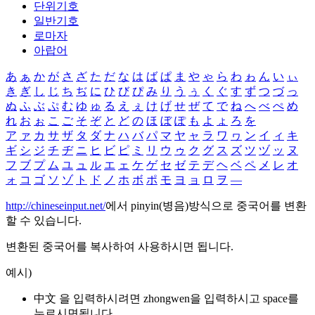
단위기호
일반기호
로마자
아랍어
あ
ぁ
か
が
さ
ざ
た
だ
な
は
ば
ぱ
ま
や
ゃ
ら
わ
ゎ
ん
い
ぃ
き
ぎ
し
じ
ち
ぢ
に
ひ
び
ぴ
み
り
う
ぅ
く
ぐ
す
ず
つ
づ
っ
ぬ
ふ
ぶ
ぷ
む
ゆ
ゅ
る
え
ぇ
け
げ
せ
ぜ
て
で
ね
へ
べ
ぺ
め
れ
お
ぉ
こ
ご
そ
ぞ
と
ど
の
ほ
ぼ
ぽ
も
よ
ょ
ろ
を
ア
ァ
カ
サ
ザ
タ
ダ
ナ
ハ
バ
パ
マ
ヤ
ャ
ラ
ワ
ヮ
ン
イ
ィ
キ
ギ
シ
ジ
チ
ヂ
ニ
ヒ
ビ
ピ
ミ
リ
ウ
ゥ
ク
グ
ス
ズ
ツ
ヅ
ッ
ヌ
フ
ブ
プ
ム
ユ
ュ
ル
エ
ェ
ケ
ゲ
セ
ゼ
テ
デ
ヘ
ベ
ペ
メ
レ
オ
ォ
コ
ゴ
ソ
ゾ
ト
ド
ノ
ホ
ボ
ポ
モ
ヨ
ョ
ロ
ヲ
―
http://chineseinput.net/
에서 pinyin(병음)방식으로 중국어를 변환
할 수 있습니다.
변환된 중국어를 복사하여 사용하시면 됩니다.
예시)
中文 을 입력하시려면
zhongwen
을 입력하시고 space를
누르시면됩니다.