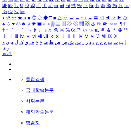
㎒
㎓
㎔
Ω
㏀
㏁
㎊
㎋
㎌
㏖
㏅
㎭
㎮
㎯
㏛
㎩
㎪
㎫
㎬
㏝
㏐
㏓
㏃
㏉
㏜
㏆
§
※
☆
★
○
●
◎
◇
◆
□
■
△
▽
→
←
↑
↓
↔
〓
◁
◀
▷
▶
♤
♠
♡
♥
♧
♣
⊙
◈
▣
◐
◑
▒
▤
▥
▨
▧
▦
▩
♨
☏
☎
☜
☞
¶
†
‡
↕
↗
↙
↖
↘
♭
♩
♪
♬
㉿
㈜
№
㏇
™
㏂
㏘
℡
＃
＆
＊
＠
ª
º
ⅰ
ⅱ
ⅲ
ⅳ
ⅴ
ⅵ
ⅶ
ⅷ
ⅸ
ⅹ
Ⅰ
Ⅱ
Ⅲ
Ⅳ
Ⅴ
Ⅵ
Ⅶ
Ⅷ
Ⅸ
Ⅹ
ا
ب
ت
ث
ج
ح
خ
د
ذ
ر
ز
س
ش
ص
ض
ط
ظ
ع
غ
ف
ق
ک
ل
م
ن
ه
و
ی
닫기
통합검색
국내학술논문
학위논문
해외학술논문
학술지