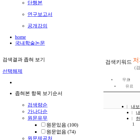
단행본
연구보고서
공개강의
home
국내학술논문
저
검색결과 좁혀 보기
검색키워드
(
선택해제
무료
유료
좁혀본 항목 보기순서
검색량순
내보
가나다순
원문유무
1
원문있음
(100)
원문없음
(74)
원문제공처