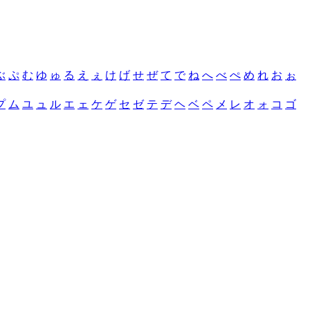
ぶ
ぷ
む
ゆ
ゅ
る
え
ぇ
け
げ
せ
ぜ
て
で
ね
へ
べ
ぺ
め
れ
お
ぉ
プ
ム
ユ
ュ
ル
エ
ェ
ケ
ゲ
セ
ゼ
テ
デ
ヘ
ベ
ペ
メ
レ
オ
ォ
コ
ゴ