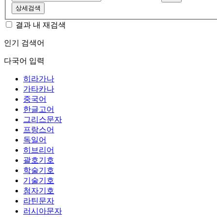
상세검색
결과 내 재검색
인기 검색어
다국어 입력
히라가나
가타카나
중국어
한글고어
그리스문자
프랑스어
독일어
히브리어
괄호기호
학술기호
기술기호
첨자기호
라틴문자
러시아문자