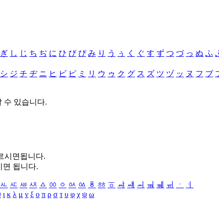
ぎ
し
じ
ち
ぢ
に
ひ
び
ぴ
み
り
う
ぅ
く
ぐ
す
ず
つ
づ
っ
ぬ
ふ
シ
ジ
チ
ヂ
ニ
ヒ
ビ
ピ
ミ
リ
ウ
ゥ
ク
グ
ス
ズ
ツ
ヅ
ッ
ヌ
フ
ブ
할 수 있습니다.
누르시면됩니다.
시면 됩니다.
ㅻ
ㅼ
ㅽ
ㅾ
ㅿ
ㆀ
ㆁ
ㆂ
ㆃ
ㆄ
ㆅ
ㆆ
ㆇ
ㆈ
ㆉ
ㆊ
ㆋ
ㆌ
ㆍ
ㆎ
θ
ι
κ
λ
μ
ν
ξ
ο
π
ρ
σ
τ
υ
φ
χ
ψ
ω