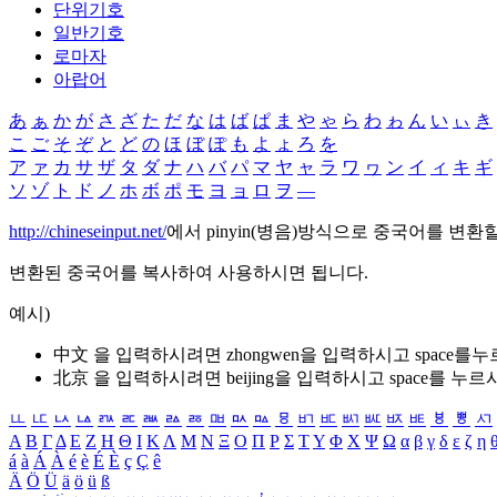
단위기호
일반기호
로마자
아랍어
あ
ぁ
か
が
さ
ざ
た
だ
な
は
ば
ぱ
ま
や
ゃ
ら
わ
ゎ
ん
い
ぃ
き
こ
ご
そ
ぞ
と
ど
の
ほ
ぼ
ぽ
も
よ
ょ
ろ
を
ア
ァ
カ
サ
ザ
タ
ダ
ナ
ハ
バ
パ
マ
ヤ
ャ
ラ
ワ
ヮ
ン
イ
ィ
キ
ギ
ソ
ゾ
ト
ド
ノ
ホ
ボ
ポ
モ
ヨ
ョ
ロ
ヲ
―
http://chineseinput.net/
에서 pinyin(병음)방식으로 중국어를 변환
변환된 중국어를 복사하여 사용하시면 됩니다.
예시)
中文 을 입력하시려면
zhongwen
을 입력하시고 space를
北京 을 입력하시려면
beijing
을 입력하시고 space를 누르
ㅥ
ㅦ
ㅧ
ㅨ
ㅩ
ㅪ
ㅫ
ㅬ
ㅭ
ㅮ
ㅯ
ㅰ
ㅱ
ㅲ
ㅳ
ㅴ
ㅵ
ㅶ
ㅷ
ㅸ
ㅹ
ㅺ
Α
Β
Γ
Δ
Ε
Ζ
Η
Θ
Ι
Κ
Λ
Μ
Ν
Ξ
Ο
Π
Ρ
Σ
Τ
Υ
Φ
Χ
Ψ
Ω
α
β
γ
δ
ε
ζ
η
á
à
Á
À
é
è
É
È
ç
Ç
ê
Ä
Ö
Ü
ä
ö
ü
ß