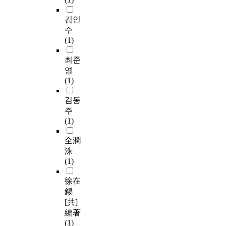
김인
수
(1)
최준
영
(1)
김동
주
(1)
全潤
洙
(1)
徐在
錫
[共]
編著
(1)