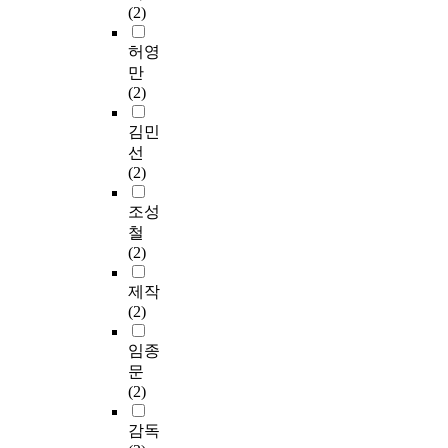
(2)
허영
만
(2)
김민
선
(2)
조성
철
(2)
제작
(2)
임종
문
(2)
감독