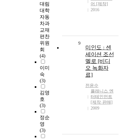
대림
어 [제작]
2016
대학
자동
차과
교재
편찬
위원
9
미인도 : 센
회
세이션 조선
(4)
멜로 [비디
오 녹화자
이미
숙
료]
(3)
전윤수
플래니스 엔
김영
터테인먼트
호
[제작·판매]
(3)
2009
정순
영
(3)