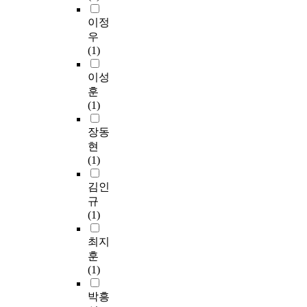
이정
우
(1)
이성
훈
(1)
장동
현
(1)
김인
규
(1)
최지
훈
(1)
박흥