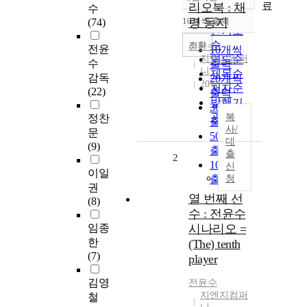
정확도
료
리오북 : 채
수
순
10개씩 출력
령 동지
(74)
내림차순
인기도
순
조회
전윤수
전윤
10개씩
지엔지컴퍼
연도순
수
출력
니
제목순
감독
20개씩
2011
저자순
(22)
출력
발행기
30개씩
관순
복
정찬
출력
사/
문
50개씩
대
(9)
출력
출
2
100개씩
신
이일
출력
청
권
열 번째 선
(8)
수 : 전윤수
임종
시나리오 =
한
(The) tenth
(7)
player
김영
전윤수
지엔지컴퍼
철