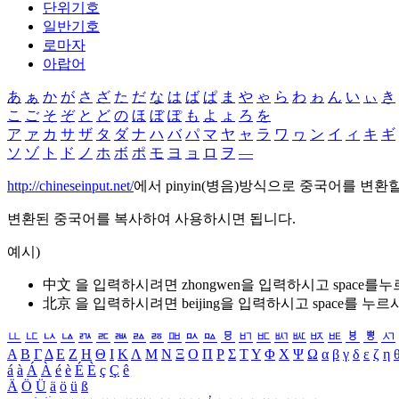
단위기호
일반기호
로마자
아랍어
あ
ぁ
か
が
さ
ざ
た
だ
な
は
ば
ぱ
ま
や
ゃ
ら
わ
ゎ
ん
い
ぃ
き
こ
ご
そ
ぞ
と
ど
の
ほ
ぼ
ぽ
も
よ
ょ
ろ
を
ア
ァ
カ
サ
ザ
タ
ダ
ナ
ハ
バ
パ
マ
ヤ
ャ
ラ
ワ
ヮ
ン
イ
ィ
キ
ギ
ソ
ゾ
ト
ド
ノ
ホ
ボ
ポ
モ
ヨ
ョ
ロ
ヲ
―
http://chineseinput.net/
에서 pinyin(병음)방식으로 중국어를 변환
변환된 중국어를 복사하여 사용하시면 됩니다.
예시)
中文 을 입력하시려면
zhongwen
을 입력하시고 space를
北京 을 입력하시려면
beijing
을 입력하시고 space를 누르
ㅥ
ㅦ
ㅧ
ㅨ
ㅩ
ㅪ
ㅫ
ㅬ
ㅭ
ㅮ
ㅯ
ㅰ
ㅱ
ㅲ
ㅳ
ㅴ
ㅵ
ㅶ
ㅷ
ㅸ
ㅹ
ㅺ
Α
Β
Γ
Δ
Ε
Ζ
Η
Θ
Ι
Κ
Λ
Μ
Ν
Ξ
Ο
Π
Ρ
Σ
Τ
Υ
Φ
Χ
Ψ
Ω
α
β
γ
δ
ε
ζ
η
á
à
Á
À
é
è
É
È
ç
Ç
ê
Ä
Ö
Ü
ä
ö
ü
ß