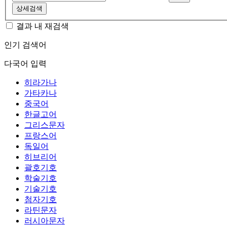
상세검색
결과 내 재검색
인기 검색어
다국어 입력
히라가나
가타카나
중국어
한글고어
그리스문자
프랑스어
독일어
히브리어
괄호기호
학술기호
기술기호
첨자기호
라틴문자
러시아문자