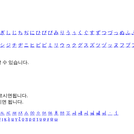
ぎ
し
じ
ち
ぢ
に
ひ
び
ぴ
み
り
う
ぅ
く
ぐ
す
ず
つ
づ
っ
ぬ
ふ
シ
ジ
チ
ヂ
ニ
ヒ
ビ
ピ
ミ
リ
ウ
ゥ
ク
グ
ス
ズ
ツ
ヅ
ッ
ヌ
フ
ブ
할 수 있습니다.
누르시면됩니다.
시면 됩니다.
ㅻ
ㅼ
ㅽ
ㅾ
ㅿ
ㆀ
ㆁ
ㆂ
ㆃ
ㆄ
ㆅ
ㆆ
ㆇ
ㆈ
ㆉ
ㆊ
ㆋ
ㆌ
ㆍ
ㆎ
θ
ι
κ
λ
μ
ν
ξ
ο
π
ρ
σ
τ
υ
φ
χ
ψ
ω