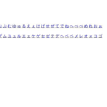
ぶ
ぷ
む
ゆ
ゅ
る
え
ぇ
け
げ
せ
ぜ
て
で
ね
へ
べ
ぺ
め
れ
お
ぉ
プ
ム
ユ
ュ
ル
エ
ェ
ケ
ゲ
セ
ゼ
テ
デ
ヘ
ベ
ペ
メ
レ
オ
ォ
コ
ゴ