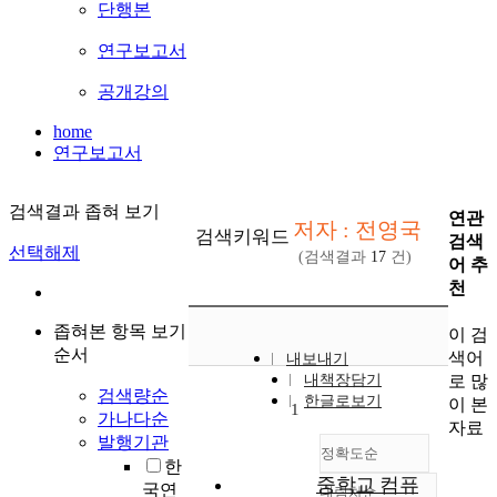
단행본
연구보고서
공개강의
home
연구보고서
검색결과 좁혀 보기
연관
저자 : 전영국
검색키워드
검색
선택해제
(검색결과
17
건)
어 추
천
좁혀본 항목 보기
이 검
순서
색어
내보내기
로 많
내책장담기
검색량순
한글로보기
이 본
1
가나다순
자료
발행기관
정확도순
한
중학교 컴퓨
국연
내림차순