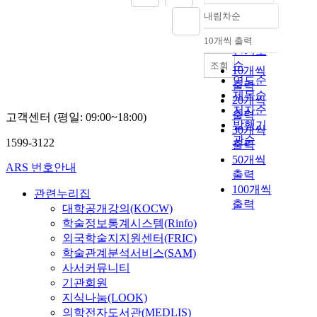
내림차순
정확도
순
10개씩 출력
내림차순
인기도
순
조회
10개씩
연도순
출력
제목순
20개씩
저자순
출력
고객센터 (평일: 09:00~18:00)
발행기
30개씩
관순
1599-3122
출력
50개씩
ARS 번호안내
출력
100개씩
관련누리집
출력
대학공개강의(KOCW)
학술정보통계시스템(Rinfo)
외국학술지지원센터(FRIC)
학술관계분석서비스(SAM)
사서커뮤니티
기관회원
지식나눔(LOOK)
의학전자도서관(MEDLIS)