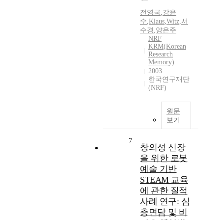
전영국
,
강윤
수
,
Klaus
,
Witz
,
서
수경
,
양은주
NRF
KRM(Korean
Research
Memory)
2003
한국연구재단
(NRF)
원문
보기
7
창의성 신장
을 위한 로봇
예술 기반
STEAM 교육
에 관한 질적
사례 연구: 심
층면담 및 비