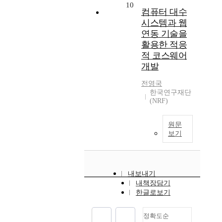
10
컴퓨터 대수
시스템과 웹
연동 기술을
활용한 적응
적 코스웨어
개발
전영국
한국연구재단
(NRF)
원문
보기
내보내기
내책장담기
한글로보기
정확도순