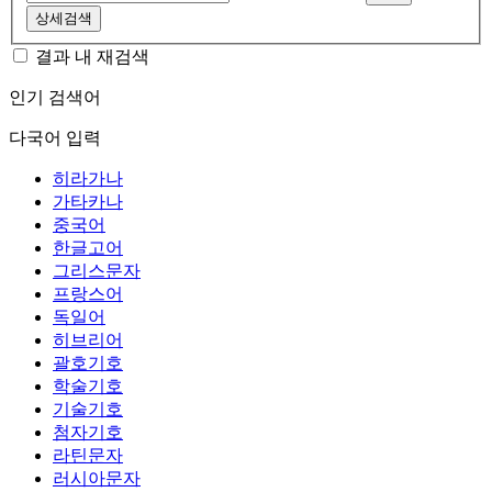
상세검색
결과 내 재검색
인기 검색어
다국어 입력
히라가나
가타카나
중국어
한글고어
그리스문자
프랑스어
독일어
히브리어
괄호기호
학술기호
기술기호
첨자기호
라틴문자
러시아문자