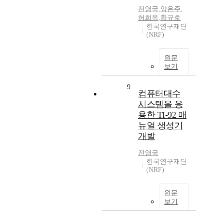
전영국
,
양은주
,
허희옥
,
황규호
한국연구재단
(NRF)
원문
보기
9
컴퓨터대수
시스템을 응
용한 TI-92 매
뉴얼 생성기
개발
전영국
한국연구재단
(NRF)
원문
보기