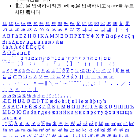
北京 을 입력하시려면
beijing
을 입력하시고 space를 누르
시면 됩니다.
ㅥ
ㅦ
ㅧ
ㅨ
ㅩ
ㅪ
ㅫ
ㅬ
ㅭ
ㅮ
ㅯ
ㅰ
ㅱ
ㅲ
ㅳ
ㅴ
ㅵ
ㅶ
ㅷ
ㅸ
ㅹ
ㅺ
ㅻ
ㅼ
ㅽ
ㅾ
ㅿ
ㆀ
ㆁ
ㆂ
ㆃ
ㆄ
ㆅ
ㆆ
ㆇ
ㆈ
ㆉ
ㆊ
ㆋ
ㆌ
ㆍ
ㆎ
Α
Β
Γ
Δ
Ε
Ζ
Η
Θ
Ι
Κ
Λ
Μ
Ν
Ξ
Ο
Π
Ρ
Σ
Τ
Υ
Φ
Χ
Ψ
Ω
α
β
γ
δ
ε
ζ
η
θ
ι
κ
λ
μ
ν
ξ
ο
π
ρ
σ
τ
υ
φ
χ
ψ
ω
á
à
Á
À
é
è
É
È
ç
Ç
ê
Ä
Ö
Ü
ä
ö
ü
ß
ְ
ֳ
ֲ
ֱ
ָ
ַ
ֵ
ֶ
ִ
ֹ
ּ
ֻ
ׂ
ׁ
ּ
ב
ה
נ
מ
צ
ת
ץ
ש
ד
ג
כ
ע
י
ח
ל
ך
ף
ק
ר
א
ט
ו
ן
ם
פ
‘
’
“
”
〔
〕
〈
〉
「
」
『
』
【
】
＂
（
）
［
］
｛
｝
±
×
÷
≠
≤
≥
∞
∴
♂
♀
∠
⊥
⌒
∂
∇
≡
≒
≪
≫
√
∽
∝
∵
∫
∬
∈
∋
⊆
⊇
⊂
⊃
∪
∩
∧
∨
￢
⇒
⇔
∀
∃
∮
∑
∏
＋
－
＜
＝
＞
、
。
·
‥
…
¨
〃
―
∥
＼
∼
´
～
ˇ
˘
˝
˚
˙
¸
˛
¡
¿
ː
！
＇
，
．
／
：
；
？
＾
＿
｀
｜
½
⅓
⅔
¼
¾
⅛
⅜
⅝
⅞
¹
²
³
⁴
ⁿ
₁
₂
₃
₄
Æ
Ð
Ħ
Ĳ
Ł
Ø
Œ
Þ
Ŧ
Ŋ
æ
đ
ð
ħ
ı
ĳ
ĸ
ŀ
ł
ø
œ
ß
þ
ŧ
ŋ
ŉ
А
Б
В
Г
Д
Е
Ё
Ж
З
И
Й
К
Л
М
Н
О
П
Р
С
Т
У
Ф
Х
Ц
Ч
Ш
Щ
Ъ
Ы
Ь
Э
Ю
Я
а
б
в
г
д
е
ё
ж
з
и
й
к
л
м
н
о
п
р
с
т
у
ф
х
ц
ч
ш
щ
ъ
ы
ь
э
ю
я
′
″
℃
Å
￠
￡
￥
¤
℉
‰
＄
％
Ｆ
￦
㎕
㎖
㎗
ℓ
㎘
㏄
㎣
㎤
㎥
㎦
㎙
㎚
㎛
㎜
㎝
㎞
㎟
㎠
㎡
㎢
㏊
㎍
㎎
㎏
㏏
㎈
㎉
㏈
㎧
㎨
㎰
㎱
㎲
㎳
㎴
㎵
㎶
㎷
㎸
㎹
㎀
㎁
㎂
㎃
㎄
㎺
㎻
㎽
㎾
㎿
㎐
㎑