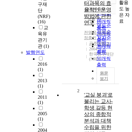
정확도
활용
터과목의 효
구재
순
도 높
율적인 운영
10개씩 출력
단
내림차순
인기도
은 자
방법에 관한
(NRF)
순
조회
료
10개씩
(16)
연구
연도순
교
출력
제목순
전영국
,
오정석
,
육유
20개씩
저자순
정종인
관기
출력
공주대학교
발행기
관
(1)
30개씩
2004
관순
발행연도
출력
한국연구재단
50개씩
(NRF)
2016
출력
(1)
100개씩
원문
출력
보기
2013
(1)
2
'교실 붕괴'로
2011
불리는 교사-
(1)
학생 갈등 현
2005
상의 종합적
(1)
분석과 대책
수립을 위한
2004