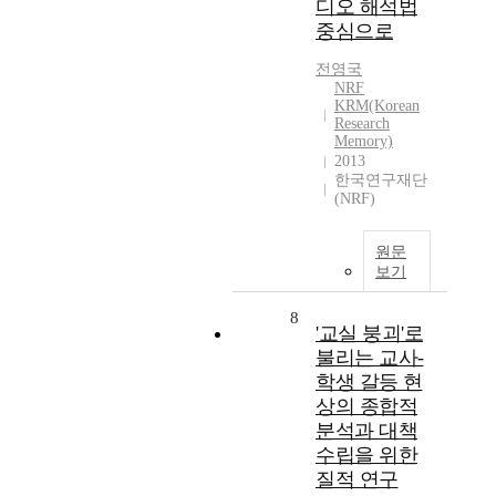
디오 해석법
중심으로
전영국
NRF
KRM(Korean
Research
Memory)
2013
한국연구재단
(NRF)
원문
보기
8
'교실 붕괴'로
불리는 교사-
학생 갈등 현
상의 종합적
분석과 대책
수립을 위한
질적 연구