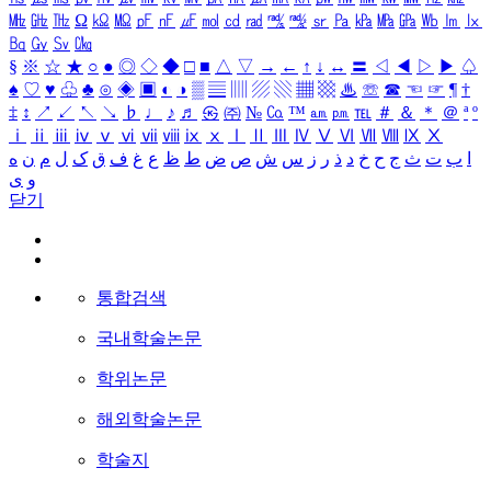
㎒
㎓
㎔
Ω
㏀
㏁
㎊
㎋
㎌
㏖
㏅
㎭
㎮
㎯
㏛
㎩
㎪
㎫
㎬
㏝
㏐
㏓
㏃
㏉
㏜
㏆
§
※
☆
★
○
●
◎
◇
◆
□
■
△
▽
→
←
↑
↓
↔
〓
◁
◀
▷
▶
♤
♠
♡
♥
♧
♣
⊙
◈
▣
◐
◑
▒
▤
▥
▨
▧
▦
▩
♨
☏
☎
☜
☞
¶
†
‡
↕
↗
↙
↖
↘
♭
♩
♪
♬
㉿
㈜
№
㏇
™
㏂
㏘
℡
＃
＆
＊
＠
ª
º
ⅰ
ⅱ
ⅲ
ⅳ
ⅴ
ⅵ
ⅶ
ⅷ
ⅸ
ⅹ
Ⅰ
Ⅱ
Ⅲ
Ⅳ
Ⅴ
Ⅵ
Ⅶ
Ⅷ
Ⅸ
Ⅹ
ا
ب
ت
ث
ج
ح
خ
د
ذ
ر
ز
س
ش
ص
ض
ط
ظ
ع
غ
ف
ق
ک
ل
م
ن
ه
و
ی
닫기
통합검색
국내학술논문
학위논문
해외학술논문
학술지