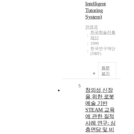
Intelligent
Tutoring
System)
전영국
한국학술진흥
재단
1999
한국연구재단
(NRF)
원문
보기
5
창의성 신장
을 위한 로봇
예술 기반
STEAM 교육
에 관한 질적
사례 연구: 심
층면담 및 비