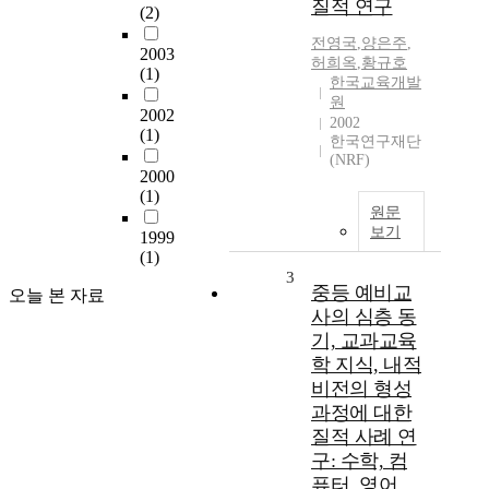
질적 연구
(2)
전영국
,
양은주
,
2003
허희옥
,
황규호
(1)
한국교육개발
원
2002
2002
(1)
한국연구재단
(NRF)
2000
(1)
원문
보기
1999
(1)
3
중등 예비교
오늘 본 자료
사의 심층 동
기, 교과교육
학 지식, 내적
비전의 형성
과정에 대한
질적 사례 연
구: 수학, 컴
퓨터, 영어,