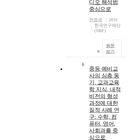
디오 해석법
중심으로
전영국
2016
한국연구재단
(NRF)
원문
보기
6
중등 예비교
사의 심층 동
기, 교과교육
학 지식, 내적
비전의 형성
과정에 대한
질적 사례 연
구: 수학, 컴
퓨터, 영어,
사회과를 중
심으로