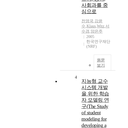
사회과를 중
심으로
전영국
,
강윤
수
,
Klaus
,
Witz
,
서
수경
,
양은주
2005
한국연구재단
(NRF)
원문
보기
4
지능형 교수
시스템 개발
을 위한 학습
자 모델링 연
구(The Study
of student
modeling for
developing a