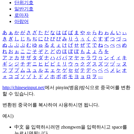
단위기호
일반기호
로마자
아랍어
あ
ぁ
か
が
さ
ざ
た
だ
な
は
ば
ぱ
ま
や
ゃ
ら
わ
ゎ
ん
い
ぃ
き
ぎ
し
じ
ち
ぢ
に
ひ
び
ぴ
み
り
う
ぅ
く
ぐ
す
ず
つ
づ
っ
ぬ
ふ
ぶ
ぷ
む
ゆ
ゅ
る
え
ぇ
け
げ
せ
ぜ
て
で
ね
へ
べ
ぺ
め
れ
お
ぉ
こ
ご
そ
ぞ
と
ど
の
ほ
ぼ
ぽ
も
よ
ょ
ろ
を
ア
ァ
カ
サ
ザ
タ
ダ
ナ
ハ
バ
パ
マ
ヤ
ャ
ラ
ワ
ヮ
ン
イ
ィ
キ
ギ
シ
ジ
チ
ヂ
ニ
ヒ
ビ
ピ
ミ
リ
ウ
ゥ
ク
グ
ス
ズ
ツ
ヅ
ッ
ヌ
フ
ブ
プ
ム
ユ
ュ
ル
エ
ェ
ケ
ゲ
セ
ゼ
テ
デ
ヘ
ベ
ペ
メ
レ
オ
ォ
コ
ゴ
ソ
ゾ
ト
ド
ノ
ホ
ボ
ポ
モ
ヨ
ョ
ロ
ヲ
―
http://chineseinput.net/
에서 pinyin(병음)방식으로 중국어를 변환
할 수 있습니다.
변환된 중국어를 복사하여 사용하시면 됩니다.
예시)
中文 을 입력하시려면
zhongwen
을 입력하시고 space를
누르시면됩니다.