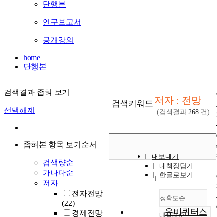
단행본
연구보고서
공개강의
home
단행본
검색결과 좁혀 보기
저자 : 전망
검색키워드
선택해제
(검색결과
268
건)
좁혀본 항목 보기순서
내보내기
검색량순
내책장담기
가나다순
한글로보기
1
저자
전자전망
정확도순
(22)
유비퀴터스
경제전망
내림차순