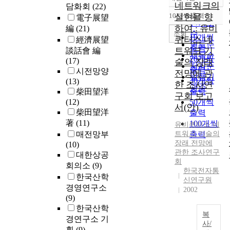
정확도
네트워크의
담화회
(22)
순
10개씩 출력
실현을 향
電子展望
내림차순
인기도
하여 : 유비
編
(21)
순
조회
10개씩
퀴터스 네
經濟展望
연도순
출력
트워크 기
談話會 編
제목순
20개씩
(17)
술의 장래
저자순
출력
시전망양
전망에 관
발행기
30개씩
(13)
한 조사연
관순
출력
柴田望洋
구회 보고
(12)
50개씩
서(안)
柴田望洋
출력
著
(11)
100개씩
유비퀴터스 네
매전망부
트워크 기술의
출력
장래
전망
에
(10)
관한 조사연구
대한상공
회
회의소
(9)
한국전자통
한국산학
신연구원
경영연구소
2002
(9)
한국산학
복
경연구소 기
사/
획
(9)