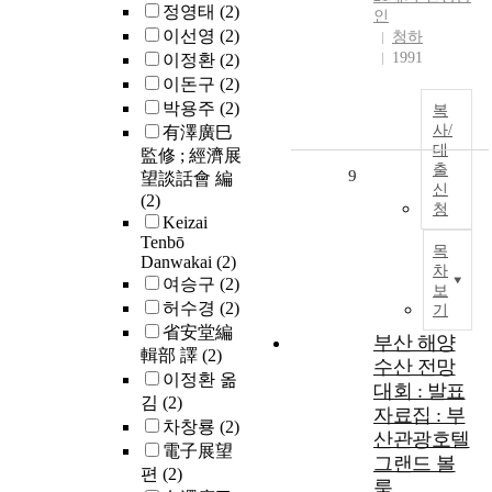
정영태
(2)
인
이선영
(2)
청하
1991
이정환
(2)
이돈구
(2)
박용주
(2)
복
사/
有澤廣巳
대
監修 ; 經濟展
출
9
望談話會 編
신
(2)
청
Keizai
Tenbō
목
Danwakai
(2)
차
여승구
(2)
보
허수경
(2)
기
省安堂編
부산 해양
輯部 譯
(2)
수산 전망
이정환 옮
대회 : 발표
김
(2)
자료집 : 부
차창룡
(2)
산관광호텔
電子展望
그랜드 볼
편
(2)
룸