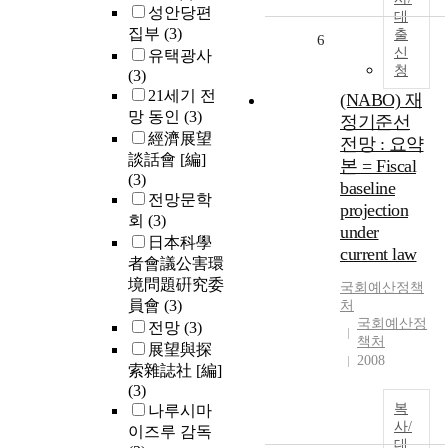
성안당편
대
집부
(3)
출
6
신
유택광사
청
(3)
21세기 전
(NABO) 재
망 동인
(3)
정기준선
經濟展望
전망 : 요약
談話會 [編]
본 = Fiscal
(3)
baseline
전망문학
projection
회
(3)
under
日本科學
current law
者會議公害環
境問題硏究委
국회예산정책
員會
(3)
처
국회예산정
전망
(3)
책처
展望與探
2008
索雜誌社 [編]
(3)
복
나루시마
사/
이즈루 감독
대