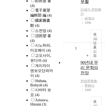
杉田望 著
부활
(4)
21세기
전망
동
電子展望
인
編輯部 編
(4)
세계사
國家圖書
1996
館
(4)
소전망
(4)
복
沼田望 著
사/
(4)
대
시노하라,
출
5
미요헤이
(4)
신
고오사이,
청
유다까
(4)
90년대 우
게이자이
리 문학의
덴보오단와까
전망
이
(4)
Shibata,
전망
문학회
Bohyoh
(4)
현범사
시바타 보
1989
요
(4)
Arisawa,
복
Hiromi
(3)
사/