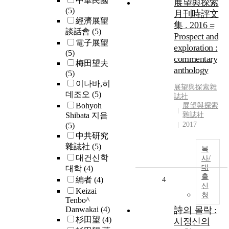
中華民國
展望與探索
(5)
月刊時評文
經濟展望
集 . 2016 =
談話會
(5)
Prospect and
電子展望
exploration :
(5)
commentary
梅田望夫
anthology
(5)
이나바,히
展望與探索雜
데조오
(5)
誌社
Bohyoh
展望與探索
Shibata 지음
雜誌社
2017
(5)
中共研究
雜誌社
(5)
복
대건신학
사/
대
대학
(4)
출
編者
(4)
4
신
Keizai
청
Tenbo^
Danwakai
(4)
詩의 몰락 :
杉田望
(4)
시정신의