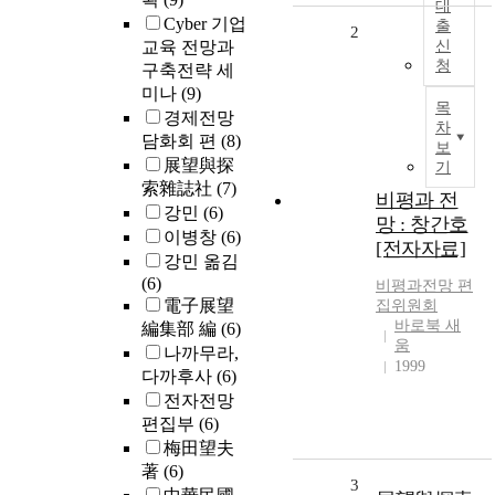
대
Cyber 기업
출
2
교육 전망과
신
청
구축전략 세
미나
(9)
목
경제전망
차
담화회 편
(8)
보
展望與探
기
索雜誌社
(7)
비평과 전
강민
(6)
망 : 창간호
이병창
(6)
[전자자료]
강민 옮김
(6)
비평과
전망
편
電子展望
집위원회
바로북 새
編集部 編
(6)
움
나까무라,
1999
다까후사
(6)
전자전망
편집부
(6)
梅田望夫
著
(6)
3