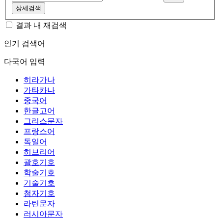
상세검색
결과 내 재검색
인기 검색어
다국어 입력
히라가나
가타카나
중국어
한글고어
그리스문자
프랑스어
독일어
히브리어
괄호기호
학술기호
기술기호
첨자기호
라틴문자
러시아문자