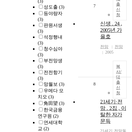
(3)
출
7
성도출
(3)
신
등야량자
청
(3)
신생 . 24 ,
판원서생
2005년 가
(3)
을호
석정행내
(3)
전망
전망
청수심야
2005
(3)
부전망생
(3)
복
사/
전전항기
대
(3)
출
망월보
(3)
8
신
우메다 모
청
치오
(3)
21세기·전
角田望
(3)
망 . 2집 , 이
한국금융
탈한 자가
연구원
(2)
문득
연세대학
교
(2)
21세기·
전망
동