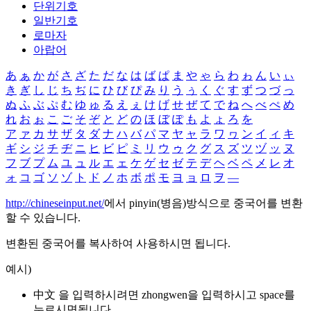
단위기호
일반기호
로마자
아랍어
あ
ぁ
か
が
さ
ざ
た
だ
な
は
ば
ぱ
ま
や
ゃ
ら
わ
ゎ
ん
い
ぃ
き
ぎ
し
じ
ち
ぢ
に
ひ
び
ぴ
み
り
う
ぅ
く
ぐ
す
ず
つ
づ
っ
ぬ
ふ
ぶ
ぷ
む
ゆ
ゅ
る
え
ぇ
け
げ
せ
ぜ
て
で
ね
へ
べ
ぺ
め
れ
お
ぉ
こ
ご
そ
ぞ
と
ど
の
ほ
ぼ
ぽ
も
よ
ょ
ろ
を
ア
ァ
カ
サ
ザ
タ
ダ
ナ
ハ
バ
パ
マ
ヤ
ャ
ラ
ワ
ヮ
ン
イ
ィ
キ
ギ
シ
ジ
チ
ヂ
ニ
ヒ
ビ
ピ
ミ
リ
ウ
ゥ
ク
グ
ス
ズ
ツ
ヅ
ッ
ヌ
フ
ブ
プ
ム
ユ
ュ
ル
エ
ェ
ケ
ゲ
セ
ゼ
テ
デ
ヘ
ベ
ペ
メ
レ
オ
ォ
コ
ゴ
ソ
ゾ
ト
ド
ノ
ホ
ボ
ポ
モ
ヨ
ョ
ロ
ヲ
―
http://chineseinput.net/
에서 pinyin(병음)방식으로 중국어를 변환
할 수 있습니다.
변환된 중국어를 복사하여 사용하시면 됩니다.
예시)
中文 을 입력하시려면
zhongwen
을 입력하시고 space를
누르시면됩니다.