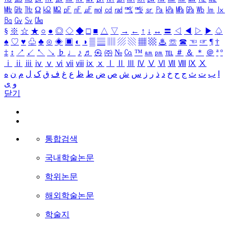
㎒
㎓
㎔
Ω
㏀
㏁
㎊
㎋
㎌
㏖
㏅
㎭
㎮
㎯
㏛
㎩
㎪
㎫
㎬
㏝
㏐
㏓
㏃
㏉
㏜
㏆
§
※
☆
★
○
●
◎
◇
◆
□
■
△
▽
→
←
↑
↓
↔
〓
◁
◀
▷
▶
♤
♠
♡
♥
♧
♣
⊙
◈
▣
◐
◑
▒
▤
▥
▨
▧
▦
▩
♨
☏
☎
☜
☞
¶
†
‡
↕
↗
↙
↖
↘
♭
♩
♪
♬
㉿
㈜
№
㏇
™
㏂
㏘
℡
＃
＆
＊
＠
ª
º
ⅰ
ⅱ
ⅲ
ⅳ
ⅴ
ⅵ
ⅶ
ⅷ
ⅸ
ⅹ
Ⅰ
Ⅱ
Ⅲ
Ⅳ
Ⅴ
Ⅵ
Ⅶ
Ⅷ
Ⅸ
Ⅹ
ا
ب
ت
ث
ج
ح
خ
د
ذ
ر
ز
س
ش
ص
ض
ط
ظ
ع
غ
ف
ق
ک
ل
م
ن
ه
و
ی
닫기
통합검색
국내학술논문
학위논문
해외학술논문
학술지