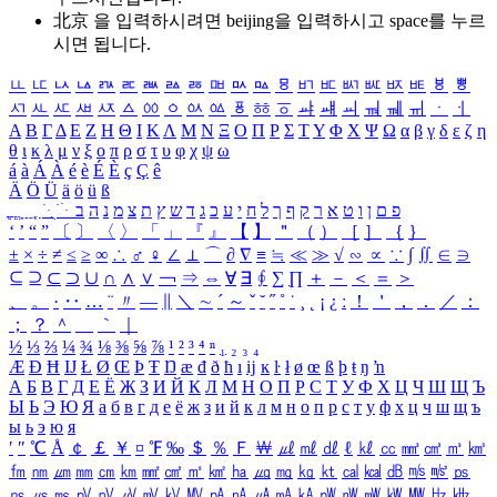
北京 을 입력하시려면
beijing
을 입력하시고 space를 누르
시면 됩니다.
ㅥ
ㅦ
ㅧ
ㅨ
ㅩ
ㅪ
ㅫ
ㅬ
ㅭ
ㅮ
ㅯ
ㅰ
ㅱ
ㅲ
ㅳ
ㅴ
ㅵ
ㅶ
ㅷ
ㅸ
ㅹ
ㅺ
ㅻ
ㅼ
ㅽ
ㅾ
ㅿ
ㆀ
ㆁ
ㆂ
ㆃ
ㆄ
ㆅ
ㆆ
ㆇ
ㆈ
ㆉ
ㆊ
ㆋ
ㆌ
ㆍ
ㆎ
Α
Β
Γ
Δ
Ε
Ζ
Η
Θ
Ι
Κ
Λ
Μ
Ν
Ξ
Ο
Π
Ρ
Σ
Τ
Υ
Φ
Χ
Ψ
Ω
α
β
γ
δ
ε
ζ
η
θ
ι
κ
λ
μ
ν
ξ
ο
π
ρ
σ
τ
υ
φ
χ
ψ
ω
á
à
Á
À
é
è
É
È
ç
Ç
ê
Ä
Ö
Ü
ä
ö
ü
ß
ְ
ֳ
ֲ
ֱ
ָ
ַ
ֵ
ֶ
ִ
ֹ
ּ
ֻ
ׂ
ׁ
ּ
ב
ה
נ
מ
צ
ת
ץ
ש
ד
ג
כ
ע
י
ח
ל
ך
ף
ק
ר
א
ט
ו
ן
ם
פ
‘
’
“
”
〔
〕
〈
〉
「
」
『
』
【
】
＂
（
）
［
］
｛
｝
±
×
÷
≠
≤
≥
∞
∴
♂
♀
∠
⊥
⌒
∂
∇
≡
≒
≪
≫
√
∽
∝
∵
∫
∬
∈
∋
⊆
⊇
⊂
⊃
∪
∩
∧
∨
￢
⇒
⇔
∀
∃
∮
∑
∏
＋
－
＜
＝
＞
、
。
·
‥
…
¨
〃
―
∥
＼
∼
´
～
ˇ
˘
˝
˚
˙
¸
˛
¡
¿
ː
！
＇
，
．
／
：
；
？
＾
＿
｀
｜
½
⅓
⅔
¼
¾
⅛
⅜
⅝
⅞
¹
²
³
⁴
ⁿ
₁
₂
₃
₄
Æ
Ð
Ħ
Ĳ
Ł
Ø
Œ
Þ
Ŧ
Ŋ
æ
đ
ð
ħ
ı
ĳ
ĸ
ŀ
ł
ø
œ
ß
þ
ŧ
ŋ
ŉ
А
Б
В
Г
Д
Е
Ё
Ж
З
И
Й
К
Л
М
Н
О
П
Р
С
Т
У
Ф
Х
Ц
Ч
Ш
Щ
Ъ
Ы
Ь
Э
Ю
Я
а
б
в
г
д
е
ё
ж
з
и
й
к
л
м
н
о
п
р
с
т
у
ф
х
ц
ч
ш
щ
ъ
ы
ь
э
ю
я
′
″
℃
Å
￠
￡
￥
¤
℉
‰
＄
％
Ｆ
￦
㎕
㎖
㎗
ℓ
㎘
㏄
㎣
㎤
㎥
㎦
㎙
㎚
㎛
㎜
㎝
㎞
㎟
㎠
㎡
㎢
㏊
㎍
㎎
㎏
㏏
㎈
㎉
㏈
㎧
㎨
㎰
㎱
㎲
㎳
㎴
㎵
㎶
㎷
㎸
㎹
㎀
㎁
㎂
㎃
㎄
㎺
㎻
㎽
㎾
㎿
㎐
㎑