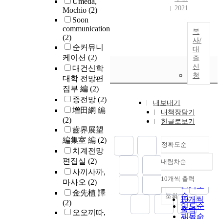
Umeda,
2021
Mochio
(2)
Soon
communication
복
(2)
사/
순커뮤니
대
케이션
(2)
출
신
대건신학
청
대학 전망편
집부 編
(2)
증전망
(2)
내보내기
增田網 編
내책장담기
(2)
한글로보기
齒界展望
編集室 編
(2)
정확도순
치계전망
편집실
(2)
내림차순
정확도
사끼사까,
순
10개씩 출력
마사오
(2)
내림차순
인기도
金先植 譯
순
조회
10개씩
(2)
연도순
출력
오오끼따,
제목순