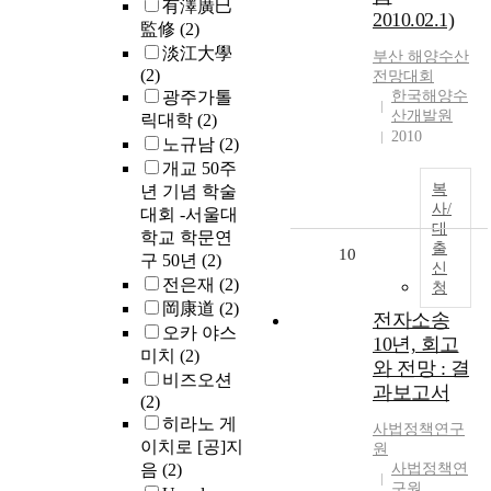
有澤廣巳
2010.02.1)
監修
(2)
淡江大學
부산 해양수산
(2)
전망
대회
광주가톨
한국해양수
산개발원
릭대학
(2)
2010
노규남
(2)
개교 50주
복
년 기념 학술
사/
대회 -서울대
대
학교 학문연
출
10
구 50년
(2)
신
전은재
(2)
청
岡康道
(2)
전자소송
오카 야스
10년, 회고
미치
(2)
와 전망 : 결
비즈오션
과보고서
(2)
히라노 게
사법정책연구
이치로 [공]지
원
음
(2)
사법정책연
구원