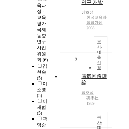
연구 개발
육과
정ㆍ
장호성
교육
한국교육과
정평가원
평가
2008
국제
동향
연구
복
사/
사업
대
위원
출
9
회
(6)
신
김
청
현숙
電氣回路理
(5)
論
이
소영
장호성
(5)
硏學社
이
1989
재범
(5)
복
곽
사/
영순
대