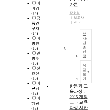
이
가론
미영
(14)
장호성
보고사
공
2012
동연
구자
(14)
복
이
사/
대
병천
출
(13)
3
신
민
청
병수
(13)
목
전
차
효선
보
(13)
기
이
한문과 교
근님
육과정 :
(12)
2015 개정
이
교과 교육
혜원
과정 시안
(12)