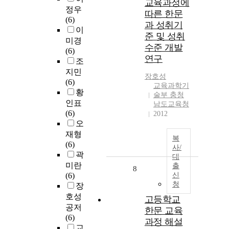
교육과정에
정우
따른 한문
(6)
과 성취기
이
준 및 성취
미경
수준 개발
(6)
연구
조
지민
장호성
(6)
교육과학기
황
술부 충청
인표
남도교육청
(6)
2012
오
재형
복
(6)
사/
곽
대
미란
출
8
(6)
신
청
장
호성
고등학교
공저
한문 교육
(6)
과정 해설
교