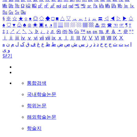
㎒
㎓
㎔
Ω
㏀
㏁
㎊
㎋
㎌
㏖
㏅
㎭
㎮
㎯
㏛
㎩
㎪
㎫
㎬
㏝
㏐
㏓
㏃
㏉
㏜
㏆
§
※
☆
★
○
●
◎
◇
◆
□
■
△
▽
→
←
↑
↓
↔
〓
◁
◀
▷
▶
♤
♠
♡
♥
♧
♣
⊙
◈
▣
◐
◑
▒
▤
▥
▨
▧
▦
▩
♨
☏
☎
☜
☞
¶
†
‡
↕
↗
↙
↖
↘
♭
♩
♪
♬
㉿
㈜
№
㏇
™
㏂
㏘
℡
＃
＆
＊
＠
ª
º
ⅰ
ⅱ
ⅲ
ⅳ
ⅴ
ⅵ
ⅶ
ⅷ
ⅸ
ⅹ
Ⅰ
Ⅱ
Ⅲ
Ⅳ
Ⅴ
Ⅵ
Ⅶ
Ⅷ
Ⅸ
Ⅹ
ا
ب
ت
ث
ج
ح
خ
د
ذ
ر
ز
س
ش
ص
ض
ط
ظ
ع
غ
ف
ق
ک
ل
م
ن
ه
و
ی
닫기
통합검색
국내학술논문
학위논문
해외학술논문
학술지