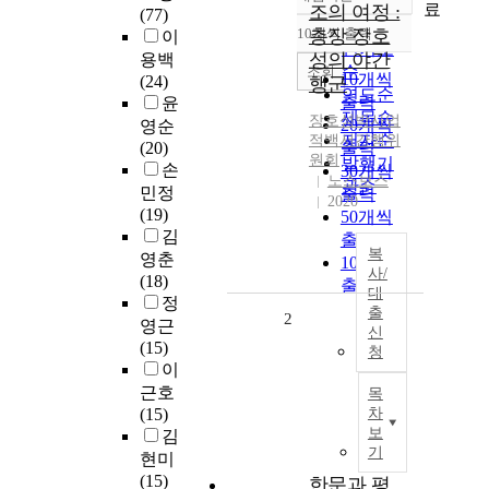
정확도
료
조의 여정 :
(77)
순
10개씩 출력
총장 장호
이
내림차순
인기도
성의 야간
용백
순
조회
10개씩
(24)
행군
연도순
출력
윤
제목순
장호성
박사업
20개씩
영순
저자순
적백서간행위
(20)
출력
원회
발행기
손
30개씩
노스보스
관순
민정
출력
2020
(19)
50개씩
김
출력
복
영춘
100개씩
사/
(18)
출력
대
정
출
2
영근
신
(15)
청
이
근호
목
(15)
차
보
김
기
현미
(15)
한문과 평