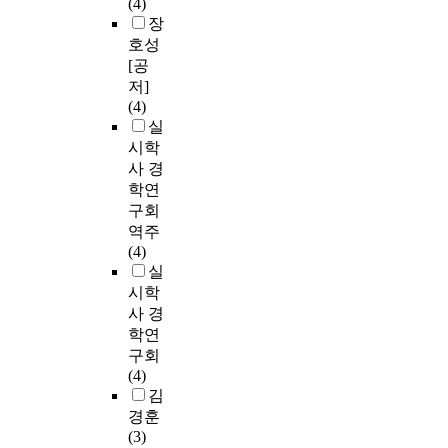
(4)
장
호성
[공
저]
(4)
실
시학
사 경
학연
구회
역주
(4)
실
시학
사 경
학연
구회
(4)
김
경훈
(3)