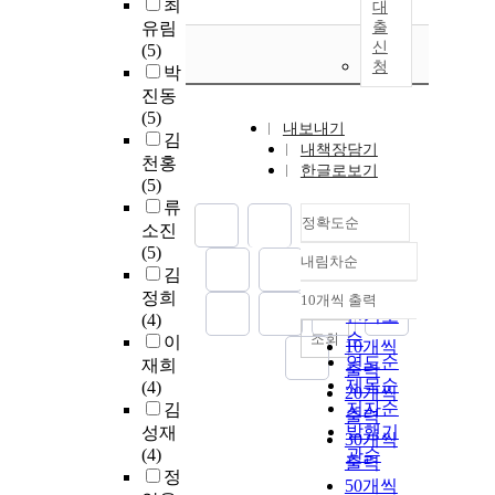
최
대
유림
출
신
(5)
청
박
진동
(5)
내보내기
김
내책장담기
천홍
한글로보기
(5)
류
정확도순
소진
(5)
내림차순
정확도
김
순
정희
10개씩 출력
내림차순
인기도
(4)
순
조회
이
10개씩
연도순
재희
출력
제목순
(4)
20개씩
저자순
김
출력
발행기
성재
30개씩
(4)
관순
출력
정
50개씩