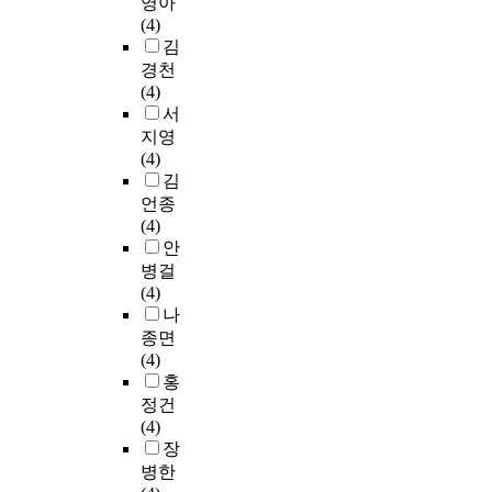
영아
(4)
김
경천
(4)
서
지영
(4)
김
언종
(4)
안
병걸
(4)
나
종면
(4)
홍
정건
(4)
장
병한