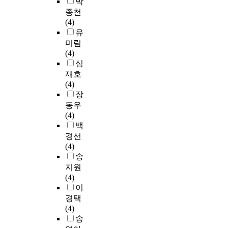
박
종천
(4)
유
미림
(4)
심
재호
(4)
장
동우
(4)
백
경선
(4)
송
지원
(4)
이
경택
(4)
송