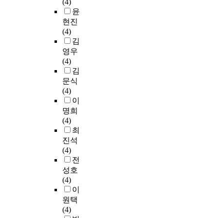
(4)
윤
현진
(4)
김
영우
(4)
김
문식
(4)
이
명희
(4)
최
진석
(4)
전
성호
(4)
이
원택
(4)