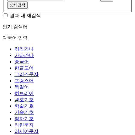
상세검색
결과 내 재검색
인기 검색어
다국어 입력
히라가나
가타카나
중국어
한글고어
그리스문자
프랑스어
독일어
히브리어
괄호기호
학술기호
기술기호
첨자기호
라틴문자
러시아문자