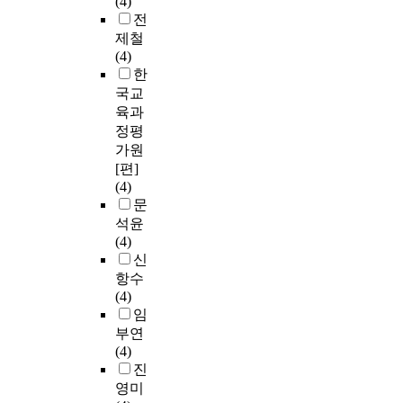
(4)
전
제철
(4)
한
국교
육과
정평
가원
[편]
(4)
문
석윤
(4)
신
항수
(4)
임
부연
(4)
진
영미