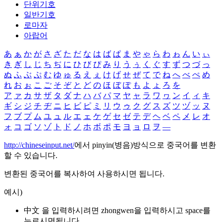
단위기호
일반기호
로마자
아랍어
あ
ぁ
か
が
さ
ざ
た
だ
な
は
ば
ぱ
ま
や
ゃ
ら
わ
ゎ
ん
い
ぃ
き
ぎ
し
じ
ち
ぢ
に
ひ
び
ぴ
み
り
う
ぅ
く
ぐ
す
ず
つ
づ
っ
ぬ
ふ
ぶ
ぷ
む
ゆ
ゅ
る
え
ぇ
け
げ
せ
ぜ
て
で
ね
へ
べ
ぺ
め
れ
お
ぉ
こ
ご
そ
ぞ
と
ど
の
ほ
ぼ
ぽ
も
よ
ょ
ろ
を
ア
ァ
カ
サ
ザ
タ
ダ
ナ
ハ
バ
パ
マ
ヤ
ャ
ラ
ワ
ヮ
ン
イ
ィ
キ
ギ
シ
ジ
チ
ヂ
ニ
ヒ
ビ
ピ
ミ
リ
ウ
ゥ
ク
グ
ス
ズ
ツ
ヅ
ッ
ヌ
フ
ブ
プ
ム
ユ
ュ
ル
エ
ェ
ケ
ゲ
セ
ゼ
テ
デ
ヘ
ベ
ペ
メ
レ
オ
ォ
コ
ゴ
ソ
ゾ
ト
ド
ノ
ホ
ボ
ポ
モ
ヨ
ョ
ロ
ヲ
―
http://chineseinput.net/
에서 pinyin(병음)방식으로 중국어를 변환
할 수 있습니다.
변환된 중국어를 복사하여 사용하시면 됩니다.
예시)
中文 을 입력하시려면
zhongwen
을 입력하시고 space를
누르시면됩니다.