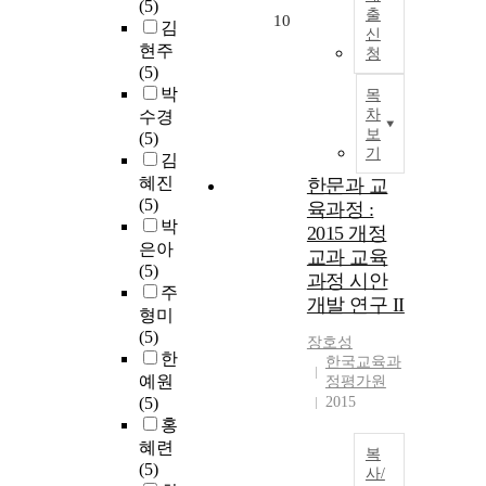
(5)
출
10
김
신
현주
청
(5)
박
목
차
수경
보
(5)
기
김
혜진
한문과 교
(5)
육과정 :
박
2015 개정
은아
교과 교육
(5)
과정 시안
주
개발 연구 II
형미
(5)
장호성
한
한국교육과
예원
정평가원
(5)
2015
홍
혜련
복
(5)
사/