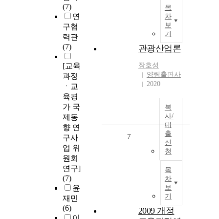
(7)
목
연
차
보
구협
기
력관
(7)
관광산업론
[교육
장호성
양림출판사
과정
2020
ㆍ교
육평
가 국
복
사/
제동
대
향 연
출
7
구사
신
업 위
청
원회
연구]
목
(7)
차
윤
보
기
재민
(6)
2009 개정
이