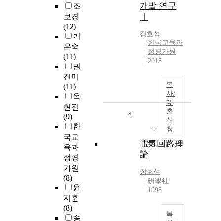
개발 연구
조
Ⅰ
보경
(12)
장호성
기
한국교육과
은숙
정평가원
(11)
2015
권
진미
복
(11)
사/
옥
대
현진
출
4
(9)
신
한
청
국교
電氣回路理
육과
論
정평
가원
장호성
(8)
硏學社
윤
1998
지훈
(8)
복
송