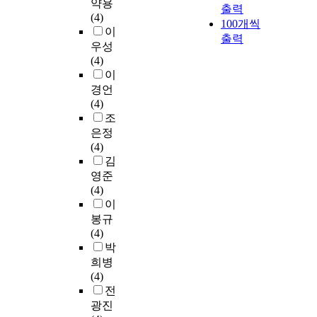
약용
출력
(4)
100개씩
이
출력
우성
(4)
이
경언
(4)
조
은정
(4)
김
영준
(4)
이
봉규
(4)
박
희병
(4)
전
광진