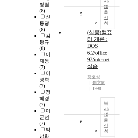
사/
병렬
대
(8)
출
5
신
신
동광
청
(8)
(실용)컴퓨
김
터 개론 :
왕규
DOS
(8)
6.2/office
이
97/internet
재동
실습
(7)
이
장호성
명학
創文閣
(7)
1998
정
혜경
복
(7)
사/
이
대
군선
출
6
(7)
신
박
청
남화