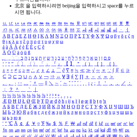
北京 을 입력하시려면
beijing
을 입력하시고 space를 누르
시면 됩니다.
ㅥ
ㅦ
ㅧ
ㅨ
ㅩ
ㅪ
ㅫ
ㅬ
ㅭ
ㅮ
ㅯ
ㅰ
ㅱ
ㅲ
ㅳ
ㅴ
ㅵ
ㅶ
ㅷ
ㅸ
ㅹ
ㅺ
ㅻ
ㅼ
ㅽ
ㅾ
ㅿ
ㆀ
ㆁ
ㆂ
ㆃ
ㆄ
ㆅ
ㆆ
ㆇ
ㆈ
ㆉ
ㆊ
ㆋ
ㆌ
ㆍ
ㆎ
Α
Β
Γ
Δ
Ε
Ζ
Η
Θ
Ι
Κ
Λ
Μ
Ν
Ξ
Ο
Π
Ρ
Σ
Τ
Υ
Φ
Χ
Ψ
Ω
α
β
γ
δ
ε
ζ
η
θ
ι
κ
λ
μ
ν
ξ
ο
π
ρ
σ
τ
υ
φ
χ
ψ
ω
á
à
Á
À
é
è
É
È
ç
Ç
ê
Ä
Ö
Ü
ä
ö
ü
ß
ְ
ֳ
ֲ
ֱ
ָ
ַ
ֵ
ֶ
ִ
ֹ
ּ
ֻ
ׂ
ׁ
ּ
ב
ה
נ
מ
צ
ת
ץ
ש
ד
ג
כ
ע
י
ח
ל
ך
ף
ק
ר
א
ט
ו
ן
ם
פ
‘
’
“
”
〔
〕
〈
〉
「
」
『
』
【
】
＂
（
）
［
］
｛
｝
±
×
÷
≠
≤
≥
∞
∴
♂
♀
∠
⊥
⌒
∂
∇
≡
≒
≪
≫
√
∽
∝
∵
∫
∬
∈
∋
⊆
⊇
⊂
⊃
∪
∩
∧
∨
￢
⇒
⇔
∀
∃
∮
∑
∏
＋
－
＜
＝
＞
、
。
·
‥
…
¨
〃
―
∥
＼
∼
´
～
ˇ
˘
˝
˚
˙
¸
˛
¡
¿
ː
！
＇
，
．
／
：
；
？
＾
＿
｀
｜
½
⅓
⅔
¼
¾
⅛
⅜
⅝
⅞
¹
²
³
⁴
ⁿ
₁
₂
₃
₄
Æ
Ð
Ħ
Ĳ
Ł
Ø
Œ
Þ
Ŧ
Ŋ
æ
đ
ð
ħ
ı
ĳ
ĸ
ŀ
ł
ø
œ
ß
þ
ŧ
ŋ
ŉ
А
Б
В
Г
Д
Е
Ё
Ж
З
И
Й
К
Л
М
Н
О
П
Р
С
Т
У
Ф
Х
Ц
Ч
Ш
Щ
Ъ
Ы
Ь
Э
Ю
Я
а
б
в
г
д
е
ё
ж
з
и
й
к
л
м
н
о
п
р
с
т
у
ф
х
ц
ч
ш
щ
ъ
ы
ь
э
ю
я
′
″
℃
Å
￠
￡
￥
¤
℉
‰
＄
％
Ｆ
￦
㎕
㎖
㎗
ℓ
㎘
㏄
㎣
㎤
㎥
㎦
㎙
㎚
㎛
㎜
㎝
㎞
㎟
㎠
㎡
㎢
㏊
㎍
㎎
㎏
㏏
㎈
㎉
㏈
㎧
㎨
㎰
㎱
㎲
㎳
㎴
㎵
㎶
㎷
㎸
㎹
㎀
㎁
㎂
㎃
㎄
㎺
㎻
㎽
㎾
㎿
㎐
㎑