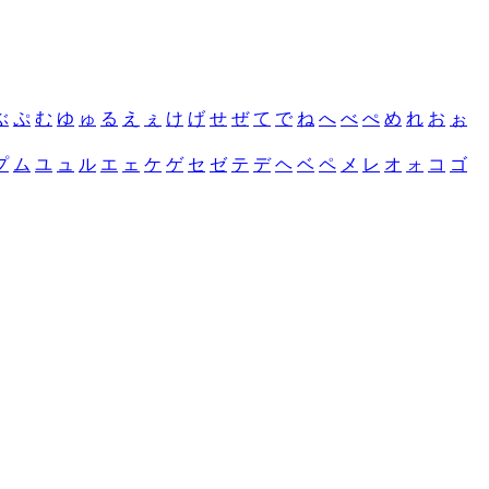
ぶ
ぷ
む
ゆ
ゅ
る
え
ぇ
け
げ
せ
ぜ
て
で
ね
へ
べ
ぺ
め
れ
お
ぉ
プ
ム
ユ
ュ
ル
エ
ェ
ケ
ゲ
セ
ゼ
テ
デ
ヘ
ベ
ペ
メ
レ
オ
ォ
コ
ゴ