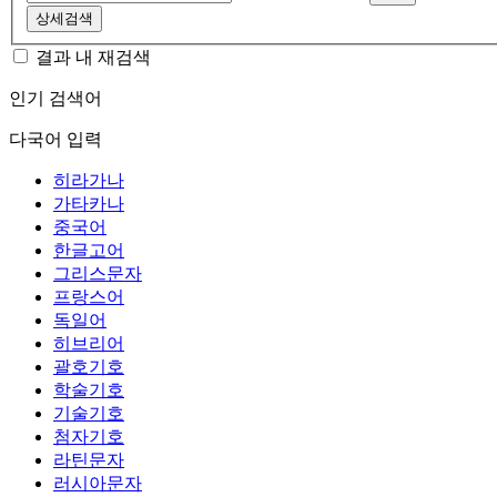
상세검색
결과 내 재검색
인기 검색어
다국어 입력
히라가나
가타카나
중국어
한글고어
그리스문자
프랑스어
독일어
히브리어
괄호기호
학술기호
기술기호
첨자기호
라틴문자
러시아문자