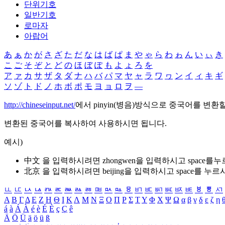
단위기호
일반기호
로마자
아랍어
あ
ぁ
か
が
さ
ざ
た
だ
な
は
ば
ぱ
ま
や
ゃ
ら
わ
ゎ
ん
い
ぃ
き
こ
ご
そ
ぞ
と
ど
の
ほ
ぼ
ぽ
も
よ
ょ
ろ
を
ア
ァ
カ
サ
ザ
タ
ダ
ナ
ハ
バ
パ
マ
ヤ
ャ
ラ
ワ
ヮ
ン
イ
ィ
キ
ギ
ソ
ゾ
ト
ド
ノ
ホ
ボ
ポ
モ
ヨ
ョ
ロ
ヲ
―
http://chineseinput.net/
에서 pinyin(병음)방식으로 중국어를 변환
변환된 중국어를 복사하여 사용하시면 됩니다.
예시)
中文 을 입력하시려면
zhongwen
을 입력하시고 space를
北京 을 입력하시려면
beijing
을 입력하시고 space를 누르
ㅥ
ㅦ
ㅧ
ㅨ
ㅩ
ㅪ
ㅫ
ㅬ
ㅭ
ㅮ
ㅯ
ㅰ
ㅱ
ㅲ
ㅳ
ㅴ
ㅵ
ㅶ
ㅷ
ㅸ
ㅹ
ㅺ
Α
Β
Γ
Δ
Ε
Ζ
Η
Θ
Ι
Κ
Λ
Μ
Ν
Ξ
Ο
Π
Ρ
Σ
Τ
Υ
Φ
Χ
Ψ
Ω
α
β
γ
δ
ε
ζ
η
á
à
Á
À
é
è
É
È
ç
Ç
ê
Ä
Ö
Ü
ä
ö
ü
ß