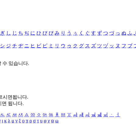
ぎ
し
じ
ち
ぢ
に
ひ
び
ぴ
み
り
う
ぅ
く
ぐ
す
ず
つ
づ
っ
ぬ
ふ
シ
ジ
チ
ヂ
ニ
ヒ
ビ
ピ
ミ
リ
ウ
ゥ
ク
グ
ス
ズ
ツ
ヅ
ッ
ヌ
フ
ブ
할 수 있습니다.
누르시면됩니다.
시면 됩니다.
ㅻ
ㅼ
ㅽ
ㅾ
ㅿ
ㆀ
ㆁ
ㆂ
ㆃ
ㆄ
ㆅ
ㆆ
ㆇ
ㆈ
ㆉ
ㆊ
ㆋ
ㆌ
ㆍ
ㆎ
θ
ι
κ
λ
μ
ν
ξ
ο
π
ρ
σ
τ
υ
φ
χ
ψ
ω