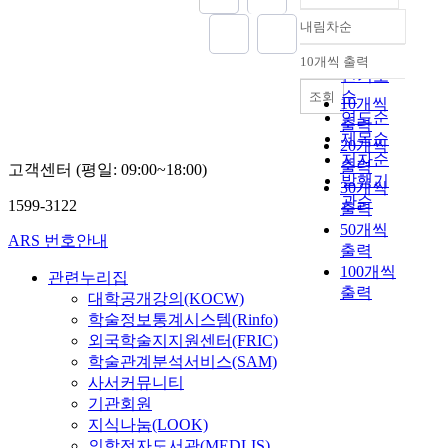
장
을
키
매
있
이
하
i
i
악
내림차순
기
며
의
정확도
는
다
였
a
r
하
반
(
산
선
순
.
으
l
s
10개씩 출력
였
으
내림차순
F
소
수
딥
인기도
며
f
t
다
로
u
발
의
러
,
순
조회
i
e
10개씩
.
하
l
생
실
닝
데
연도순
e
x
현
출력
였
l
반
존
가
이
l
제목순
p
재
20개씩
고
e
응
규
속
터
d
저자순
e
3
출력
,
고객센터 (평일: 09:00~18:00)
r
(
명
기
는
s
r
발행기
개
30개씩
소
,
O
과
를
A
s
i
관순
얼
1599-3122
인
출력
1
x
주
활
은
u
m
라
요
50개씩
9
y
체
용
행
c
e
ARS 번호안내
이
인
8
출력
g
성
하
의
h
n
언
,
9
100개씩
e
회
여
실
관련누리집
a
t
스
자
)
출력
n
복
Y
제
s
대학공개강의(KOCW)
,
의
원
비
E
을
O
거
a
학술정보통계시스템(Rinfo)
S
시
요
타
v
위
L
래
u
i
외국학술지지원센터(FRIC)
장
인
민
o
한
O
데
t
C
학술관계분석서비스(SAM)
점
,
을
l
것
객
이
o
p
사서커뮤니티
유
욕
합
u
이
체
터
n
o
기관회원
율
구
성
t
목
검
를
o
w
은
지식나눔(LOOK)
요
하
i
적
출
기
m
d
8
의학전자도서관(MEDLIS)
인