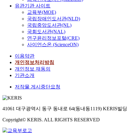
고
o
이
모
반
o
e
0
유관기관 사이트
으
(
n
다
델
으
u
r
%
교육부(MOE)
로
C
R
.
의
로
s
m
를
구
국립장애인도서관(NLD)
o
e
이
G
이
c
i
상
분
국립중앙도서관(NL)
a
a
를
P
중
a
x
회
하
t
국회도서관(NAL)
c
위
U
차
r
e
한
였
e
연구윤리정보포털(CRE)
t
해
전
분
s
d
다
다
s
사이언스온 (ScienceON)
i
인
력
법
,
w
.
.
와
o
간
소
(
a
i
상
각
이용약관
F
n
을
모
D
e
t
위
요
u
개인정보처리방침
,
주
를
i
r
h
선
인
l
개인정보 재동의
O
체
줄
f
o
p
사
이
l
기관소개
E
적
이
f
s
r
들
방
e
R
인
고
e
p
e
의
문
저작물 게시중단요청
r
)
존
행
r
a
c
시
요
,
에
재
동
e
c
e
장
양
1
서
로
추
n
e
r
집
서
9
물
서
정
c
,
a
41061 대구광역시 동구 동내로 64(동내동1119) KERIS빌딩
중
비
7
질
바
추
e
a
m
도
스
7
안
라
론
-
Copyright© KERIS. ALL RIGHTS RESERVED
n
i
가
이
)
정
보
환
i
d
c
매
용
면
성
고
경
n
c
p
우
에
역
을
이
의
-