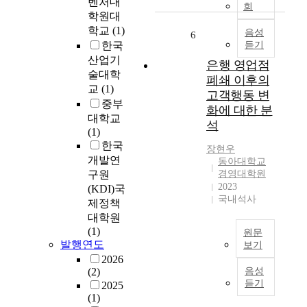
벤처대
f
회
중
한
미
학원대
e
도
사
생
학교
(1)
c
음성
6
가
회
물
한국
듣기
t
이
문
균
산업기
o
전
은행 영업점
제
총
f
술대학
보
폐쇄 이후의
로
의
p
교
(1)
다
대
고객행동 변
균
r
중부
더
두
형
화에 대한 분
e
높
대학교
되
을
석
c
아
(1)
고
개
e
졌
한국
있
선
장현우
r
다
개발연
다
동아대학교
시
a
.
구원
경영대학원
.
키
m
2
2023
(KDI)국
이
는
i
국내석사
0
러
제정책
효
c
1
한
대학원
과
p
3
변
(1)
를
원문
o
년
화
발행연도
갖
보기
l
선
속
는
2026
본
y
복
에
(2)
음성
“
연
m
량
듣기
서
2025
미
구
e
기
(1)
도
생
는
r