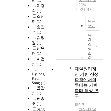
희
(1)
충북대학교
중
(
스
변
c
a
O
2024
이경
인
N
피
화
o
n
국내석사
c
숙
(1)
인
a
드
에
n
d
e
원
조인
h
스
적
d
P
a
,
a
휘
(1)
원문
케
절
u
o
n
즉
보기
s
송민
이
한
c
l
A
도
h
석
(1)
팅
딥
대
t
y
l
목
시
o
경
러
김창
응
o
c
l
차
지
n
기
닝
방
원
(1)
r
a
검
i
역
등
상
가
안
d
남옥
r
색
a
의
1
황
속
을
e
현
(1)
조
b
n
1
9
고
기
실
회
v
o
이건
c
인
9
찰
는
증
i
s
명
(1)
e
가
2
’
인
분
c
10
i
제일원리계
,
구
,
이
공
석
e
l
Hyuong
산 기반 산성
T
노
N
라
지
하
s
a
Kyu
h
환경에서의
인
a
는
능
였
a
Song
(1)
n
e
루테늄 기반
3
h
주
및
다
r
윤만
e
A
7
촉매 특성 연
a
제
기
.
e
영
(1)
w
l
5
s
구
로
계
이
i
e
권종
l
명
h
,
학
를
n
r
호
(1)
i
장현우
에
o
경
습
위
c
e
a
Sang
인천대학교
대
n