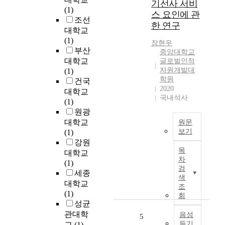
기선사 서비
며
9
(1)
스 요인에 관
동
7
조선
한 연구
시
4
대학교
에
)
(1)
장현우
1
는
부산
중앙대학교
인
가
대학교
글로벌인적
가
축
자원개발대
(1)
구
의
학원
건국
가
사
2020
대학교
증
료
국내석사
(1)
가
보
원광
하
충
대학교
원문
는
제
보기
(1)
인
의
강원
지
구
의
목
대학교
난
학
미
차
(1)
몇
적
로
검
세종
년
변
사
색
대학교
간
화
조
용
(1)
컨
회
가
하
성균
테
지
였
관대학
이
음성
5
속
으
듣기
교
(1)
너