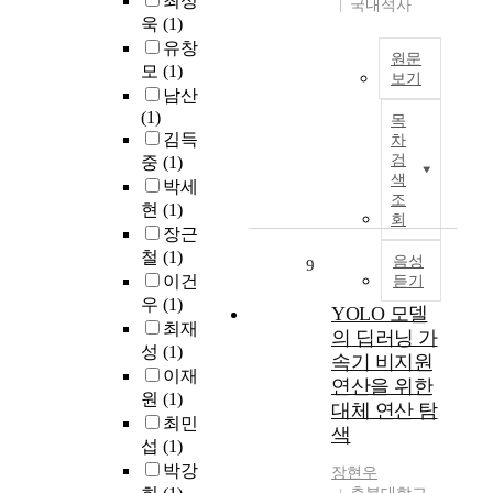
최성
g
v
국내석사
얼
기
행
변
욱
(1)
h
e
라
요
되
화
p
유창
s
이
양
어
원문
하
o
t
모
(1)
언
실
보기
,
는
w
i
남산
스
태
생
이
지
e
g
(1)
재
목
조
균
연
분
r
a
김득
개
차
사
제
구
석
a
t
검
중
(1)
편
데
는
는
하
n
e
색
을
박세
이
가
‘
고
d
조
d
통
현
(1)
터
축
실
전
회
h
.
해
를
장근
사
존
통
i
P
3
활
철
(1)
료
주
음성
적
9
g
o
개
용
의
이건
듣기
의
인
h
l
의
하
기
우
(1)
관
금
s
YOLO 모델
y
얼
여
호
점
최재
융
p
s
의 딥러닝 가
라
방
성
에
성
(1)
채
e
i
속기 비지원
이
문
을
서
널
이재
e
l
언
연산을 위한
요
증
본
인
d
원
(1)
a
스
대체 연산 탐
양
가
쇼
내
s
z
최민
(
을
색
시
트
점
e
a
섭
(1)
2
이
키
트
거
m
n
박강
M
장현우
용
고
랙
래
i
e
,