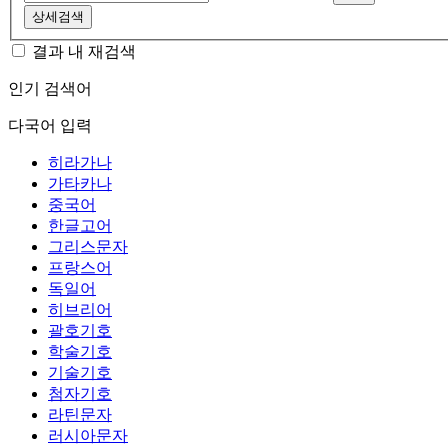
상세검색
결과 내 재검색
인기 검색어
다국어 입력
히라가나
가타카나
중국어
한글고어
그리스문자
프랑스어
독일어
히브리어
괄호기호
학술기호
기술기호
첨자기호
라틴문자
러시아문자