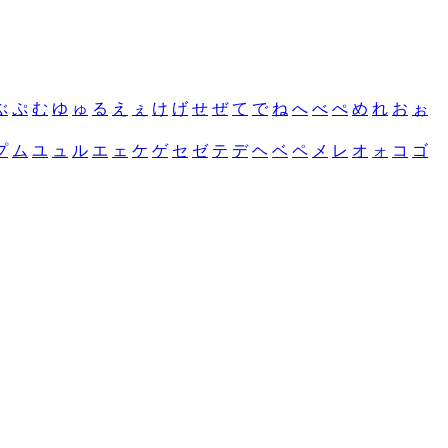
ぶ
ぷ
む
ゆ
ゅ
る
え
ぇ
け
げ
せ
ぜ
て
で
ね
へ
べ
ぺ
め
れ
お
ぉ
プ
ム
ユ
ュ
ル
エ
ェ
ケ
ゲ
セ
ゼ
テ
デ
ヘ
ベ
ペ
メ
レ
オ
ォ
コ
ゴ