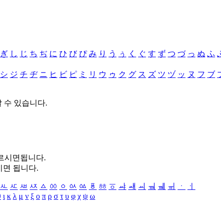
ぎ
し
じ
ち
ぢ
に
ひ
び
ぴ
み
り
う
ぅ
く
ぐ
す
ず
つ
づ
っ
ぬ
ふ
シ
ジ
チ
ヂ
ニ
ヒ
ビ
ピ
ミ
リ
ウ
ゥ
ク
グ
ス
ズ
ツ
ヅ
ッ
ヌ
フ
ブ
할 수 있습니다.
누르시면됩니다.
시면 됩니다.
ㅻ
ㅼ
ㅽ
ㅾ
ㅿ
ㆀ
ㆁ
ㆂ
ㆃ
ㆄ
ㆅ
ㆆ
ㆇ
ㆈ
ㆉ
ㆊ
ㆋ
ㆌ
ㆍ
ㆎ
θ
ι
κ
λ
μ
ν
ξ
ο
π
ρ
σ
τ
υ
φ
χ
ψ
ω