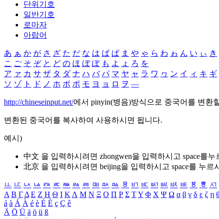
단위기호
일반기호
로마자
아랍어
あ
ぁ
か
が
さ
ざ
た
だ
な
は
ば
ぱ
ま
や
ゃ
ら
わ
ゎ
ん
い
ぃ
き
こ
ご
そ
ぞ
と
ど
の
ほ
ぼ
ぽ
も
よ
ょ
ろ
を
ア
ァ
カ
サ
ザ
タ
ダ
ナ
ハ
バ
パ
マ
ヤ
ャ
ラ
ワ
ヮ
ン
イ
ィ
キ
ギ
ソ
ゾ
ト
ド
ノ
ホ
ボ
ポ
モ
ヨ
ョ
ロ
ヲ
―
http://chineseinput.net/
에서 pinyin(병음)방식으로 중국어를 변환
변환된 중국어를 복사하여 사용하시면 됩니다.
예시)
中文 을 입력하시려면
zhongwen
을 입력하시고 space를
北京 을 입력하시려면
beijing
을 입력하시고 space를 누르
ㅥ
ㅦ
ㅧ
ㅨ
ㅩ
ㅪ
ㅫ
ㅬ
ㅭ
ㅮ
ㅯ
ㅰ
ㅱ
ㅲ
ㅳ
ㅴ
ㅵ
ㅶ
ㅷ
ㅸ
ㅹ
ㅺ
Α
Β
Γ
Δ
Ε
Ζ
Η
Θ
Ι
Κ
Λ
Μ
Ν
Ξ
Ο
Π
Ρ
Σ
Τ
Υ
Φ
Χ
Ψ
Ω
α
β
γ
δ
ε
ζ
η
á
à
Á
À
é
è
É
È
ç
Ç
ê
Ä
Ö
Ü
ä
ö
ü
ß