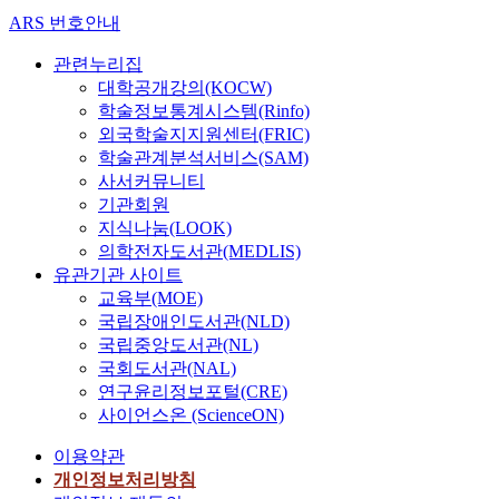
c
ARS 번호안내
e
s
관련누리집
i
대학공개강의(KOCW)
n
학술정보통계시스템(Rinfo)
e
외국학술지지원센터(FRIC)
x
학술관계분석서비스(SAM)
p
사서커뮤니티
e
기관회원
r
지식나눔(LOOK)
i
의학전자도서관(MEDLIS)
e
유관기관 사이트
n
교육부(MOE)
c
국립장애인도서관(NLD)
e
국립중앙도서관(NL)
e
국회도서관(NAL)
v
연구윤리정보포털(CRE)
a
사이언스온 (ScienceON)
l
u
이용약관
a
개인정보처리방침
t