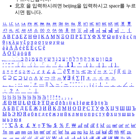
北京 을 입력하시려면
beijing
을 입력하시고 space를 누르
시면 됩니다.
ㅥ
ㅦ
ㅧ
ㅨ
ㅩ
ㅪ
ㅫ
ㅬ
ㅭ
ㅮ
ㅯ
ㅰ
ㅱ
ㅲ
ㅳ
ㅴ
ㅵ
ㅶ
ㅷ
ㅸ
ㅹ
ㅺ
ㅻ
ㅼ
ㅽ
ㅾ
ㅿ
ㆀ
ㆁ
ㆂ
ㆃ
ㆄ
ㆅ
ㆆ
ㆇ
ㆈ
ㆉ
ㆊ
ㆋ
ㆌ
ㆍ
ㆎ
Α
Β
Γ
Δ
Ε
Ζ
Η
Θ
Ι
Κ
Λ
Μ
Ν
Ξ
Ο
Π
Ρ
Σ
Τ
Υ
Φ
Χ
Ψ
Ω
α
β
γ
δ
ε
ζ
η
θ
ι
κ
λ
μ
ν
ξ
ο
π
ρ
σ
τ
υ
φ
χ
ψ
ω
á
à
Á
À
é
è
É
È
ç
Ç
ê
Ä
Ö
Ü
ä
ö
ü
ß
ְ
ֳ
ֲ
ֱ
ָ
ַ
ֵ
ֶ
ִ
ֹ
ּ
ֻ
ׂ
ׁ
ּ
ב
ה
נ
מ
צ
ת
ץ
ש
ד
ג
כ
ע
י
ח
ל
ך
ף
ק
ר
א
ט
ו
ן
ם
פ
‘
’
“
”
〔
〕
〈
〉
「
」
『
』
【
】
＂
（
）
［
］
｛
｝
±
×
÷
≠
≤
≥
∞
∴
♂
♀
∠
⊥
⌒
∂
∇
≡
≒
≪
≫
√
∽
∝
∵
∫
∬
∈
∋
⊆
⊇
⊂
⊃
∪
∩
∧
∨
￢
⇒
⇔
∀
∃
∮
∑
∏
＋
－
＜
＝
＞
、
。
·
‥
…
¨
〃
―
∥
＼
∼
´
～
ˇ
˘
˝
˚
˙
¸
˛
¡
¿
ː
！
＇
，
．
／
：
；
？
＾
＿
｀
｜
½
⅓
⅔
¼
¾
⅛
⅜
⅝
⅞
¹
²
³
⁴
ⁿ
₁
₂
₃
₄
Æ
Ð
Ħ
Ĳ
Ł
Ø
Œ
Þ
Ŧ
Ŋ
æ
đ
ð
ħ
ı
ĳ
ĸ
ŀ
ł
ø
œ
ß
þ
ŧ
ŋ
ŉ
А
Б
В
Г
Д
Е
Ё
Ж
З
И
Й
К
Л
М
Н
О
П
Р
С
Т
У
Ф
Х
Ц
Ч
Ш
Щ
Ъ
Ы
Ь
Э
Ю
Я
а
б
в
г
д
е
ё
ж
з
и
й
к
л
м
н
о
п
р
с
т
у
ф
х
ц
ч
ш
щ
ъ
ы
ь
э
ю
я
′
″
℃
Å
￠
￡
￥
¤
℉
‰
＄
％
Ｆ
￦
㎕
㎖
㎗
ℓ
㎘
㏄
㎣
㎤
㎥
㎦
㎙
㎚
㎛
㎜
㎝
㎞
㎟
㎠
㎡
㎢
㏊
㎍
㎎
㎏
㏏
㎈
㎉
㏈
㎧
㎨
㎰
㎱
㎲
㎳
㎴
㎵
㎶
㎷
㎸
㎹
㎀
㎁
㎂
㎃
㎄
㎺
㎻
㎽
㎾
㎿
㎐
㎑