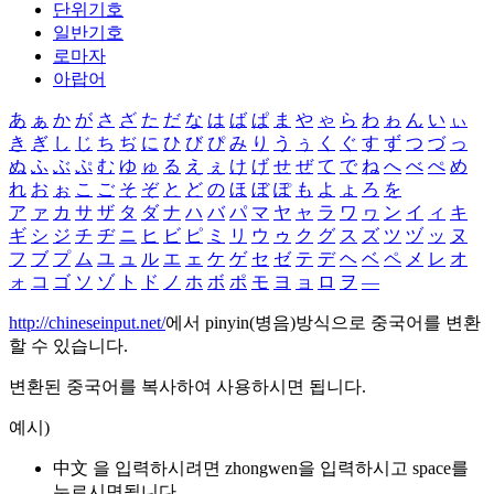
단위기호
일반기호
로마자
아랍어
あ
ぁ
か
が
さ
ざ
た
だ
な
は
ば
ぱ
ま
や
ゃ
ら
わ
ゎ
ん
い
ぃ
き
ぎ
し
じ
ち
ぢ
に
ひ
び
ぴ
み
り
う
ぅ
く
ぐ
す
ず
つ
づ
っ
ぬ
ふ
ぶ
ぷ
む
ゆ
ゅ
る
え
ぇ
け
げ
せ
ぜ
て
で
ね
へ
べ
ぺ
め
れ
お
ぉ
こ
ご
そ
ぞ
と
ど
の
ほ
ぼ
ぽ
も
よ
ょ
ろ
を
ア
ァ
カ
サ
ザ
タ
ダ
ナ
ハ
バ
パ
マ
ヤ
ャ
ラ
ワ
ヮ
ン
イ
ィ
キ
ギ
シ
ジ
チ
ヂ
ニ
ヒ
ビ
ピ
ミ
リ
ウ
ゥ
ク
グ
ス
ズ
ツ
ヅ
ッ
ヌ
フ
ブ
プ
ム
ユ
ュ
ル
エ
ェ
ケ
ゲ
セ
ゼ
テ
デ
ヘ
ベ
ペ
メ
レ
オ
ォ
コ
ゴ
ソ
ゾ
ト
ド
ノ
ホ
ボ
ポ
モ
ヨ
ョ
ロ
ヲ
―
http://chineseinput.net/
에서 pinyin(병음)방식으로 중국어를 변환
할 수 있습니다.
변환된 중국어를 복사하여 사용하시면 됩니다.
예시)
中文 을 입력하시려면
zhongwen
을 입력하시고 space를
누르시면됩니다.