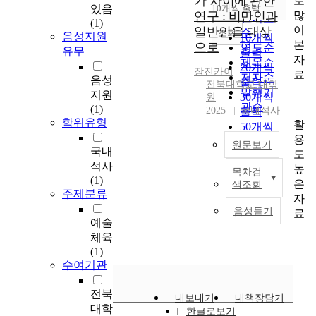
가 차이에 관한
로
순
있음
10개씩 출력
내림차순
많
연구 : 비만인과
인기도
(1)
이
일반인을 대상
순
조회
음성지원
10개씩
본
으로
연도순
유무
출력
자
제목순
20개씩
장진카이
료
저자순
음성
출력
전북대학교 대학
발행기
지원
30개씩
원
관순
(1)
2025
국내석사
출력
학위유형
활
50개씩
용
출력
원문보기
국내
도
100개씩
석사
높
출력
목차검
T
(1)
은
색조회
h
주제분류
자
i
음성듣기
료
s
예술
s
체육
t
(1)
u
수여기관
d
y
전북
내보내기
내책장담기
a
대학
한글로보기