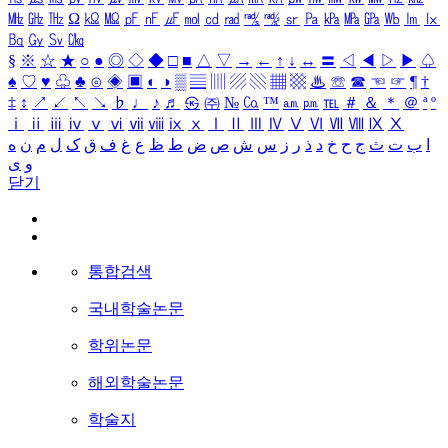
㎒
㎓
㎔
Ω
㏀
㏁
㎊
㎋
㎌
㏖
㏅
㎭
㎮
㎯
㏛
㎩
㎪
㎫
㎬
㏝
㏐
㏓
㏃
㏉
㏜
㏆
§
※
☆
★
○
●
◎
◇
◆
□
■
△
▽
→
←
↑
↓
↔
〓
◁
◀
▷
▶
♤
♠
♡
♥
♧
♣
⊙
◈
▣
◐
◑
▒
▤
▥
▨
▧
▦
▩
♨
☏
☎
☜
☞
¶
†
‡
↕
↗
↙
↖
↘
♭
♩
♪
♬
㉿
㈜
№
㏇
™
㏂
㏘
℡
＃
＆
＊
＠
ª
º
ⅰ
ⅱ
ⅲ
ⅳ
ⅴ
ⅵ
ⅶ
ⅷ
ⅸ
ⅹ
Ⅰ
Ⅱ
Ⅲ
Ⅳ
Ⅴ
Ⅵ
Ⅶ
Ⅷ
Ⅸ
Ⅹ
ا
ب
ت
ث
ج
ح
خ
د
ذ
ر
ز
س
ش
ص
ض
ط
ظ
ع
غ
ف
ق
ک
ل
م
ن
ه
و
ی
닫기
통합검색
국내학술논문
학위논문
해외학술논문
학술지