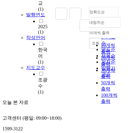
i
교
m
(1)
정확도순
s
발행연도
t
내림차순
o
정확도
2025
c
순
(1)
10개씩 출력
내림차순
o
인기도
작성언어
m
순
조회
10개씩
p
연도순
한국
출력
a
제목순
어
20개씩
r
(1)
저자순
출력
e
지도교수
발행기
30개씩
t
관순
출력
h
조광
50개씩
e
수
출력
d
(1)
100개씩
i
출력
f
오늘 본 자료
f
e
고객센터 (평일: 09:00~18:00)
r
e
1599-3122
n