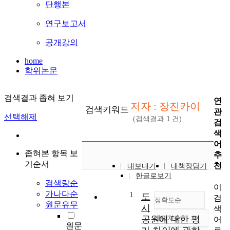
단행본
연구보고서
공개강의
home
학위논문
검색결과 좁혀 보기
연
저자 : 장진카이
검색키워드
관
선택해제
(검색결과
1
건)
검
색
어
좁혀본 항목 보
추
기순서
천
내보내기
내책장담기
한글로보기
검색량순
이
가나다순
1
도
검
정확도순
원문유무
시
색
공원에 대한 평
내림차순
어
정확도
원문