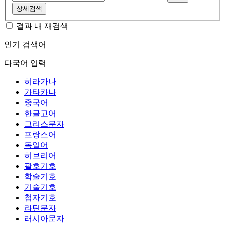
상세검색
결과 내 재검색
인기 검색어
다국어 입력
히라가나
가타카나
중국어
한글고어
그리스문자
프랑스어
독일어
히브리어
괄호기호
학술기호
기술기호
첨자기호
라틴문자
러시아문자