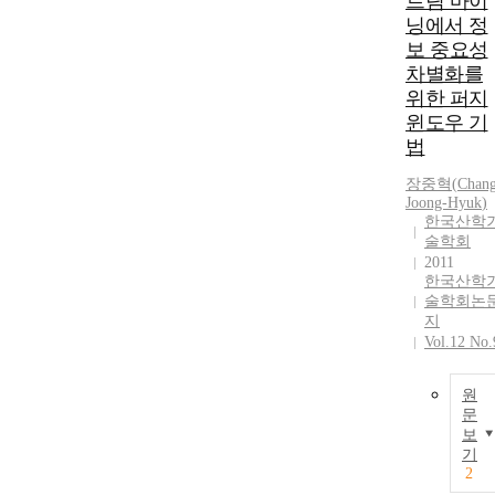
트림 마이
닝에서 정
보 중요성
차별화를
위한 퍼지
윈도우 기
법
장중혁
(
Chan
Joong-Hyuk
)
한국산학
술학회
2011
한국산학
술학회논
지
Vol.12 No.
원
문
보
기
2