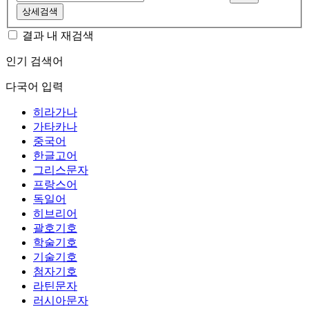
상세검색
결과 내 재검색
인기 검색어
다국어 입력
히라가나
가타카나
중국어
한글고어
그리스문자
프랑스어
독일어
히브리어
괄호기호
학술기호
기술기호
첨자기호
라틴문자
러시아문자