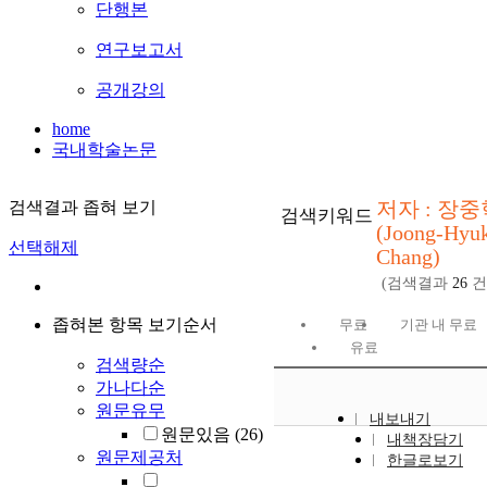
단행본
연구보고서
공개강의
home
국내학술논문
저자 : 장중
검색결과 좁혀 보기
검색키워드
(Joong-Hyu
선택해제
Chang)
(검색결과
26
건
좁혀본 항목 보기순서
무료
기관 내 무료
유료
검색량순
가나다순
원문유무
내보내기
원문있음
(26)
내책장담기
원문제공처
한글로보기