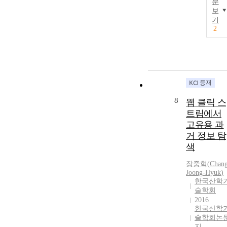
문
보
기
2
8
웹 클릭 스
트림에서
고유용 과
거 정보 탐
색
장중혁
(
Chan
Joong-Hyuk
)
한국산학
술학회
2016
한국산학
술학회논
지