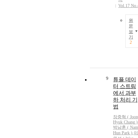
Vol.17 No.
원
문
보
기
2
9
튜플 데이
터 스트림
에서 과부
하 처리 기
법
장중혁
(
Joo
Hyuk
Chang
)
박남훈 ( Na
Hun Park )
,
이