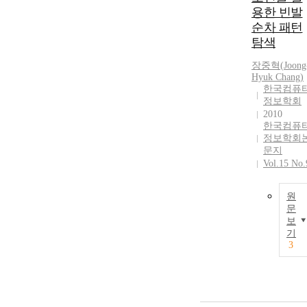
용한 빈발
순차 패턴
탐색
장중혁
(
Joong
Hyuk
Chang
)
한국컴퓨
정보학회
2010
한국컴퓨
정보학회
문지
Vol.15 No.
원
문
보
기
3