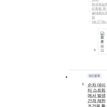
2010
한국정보
리학회 학
술대회논
집
Vol.17 No.
원
문
보
기
6
순차 데이
터 스트림
에서 발생
간격 제한
조건을 활