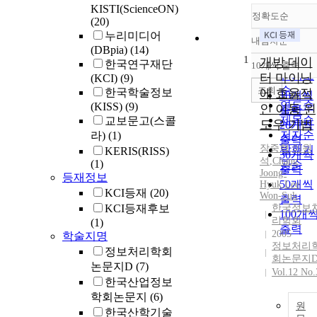
KISTI(ScienceON)
정확도순
(20)
누리미디어
내림차순
정확도
(DBpia)
(14)
1
순
개방 데이
한국연구재단
10개씩 출력
내림차
인기도
터 마이닝
(KCI)
(9)
순
조회
한국학술정보
에 효율적
10개씩
연도순
(KISS)
(9)
인 이동 윈
출력
제목순
교보문고(스콜
도우 기법
20개씩
저자순
라)
(1)
출력
장중혁
,
이원
발행기
KERIS(RISS)
30개씩
석
,
Chang
(1)
관순
출력
Joong-
등재정보
50개씩
Hyuk
,
Lee
KCI등재
(20)
Won-Suk
출력
KCI등재후보
한국정보
100개
리학회
(1)
출력
2005
학술지명
정보처리
정보처리학회
회논문지
논문지D
(7)
Vol.12 No.
한국산업정보
학회논문지
(6)
원
한국산학기술