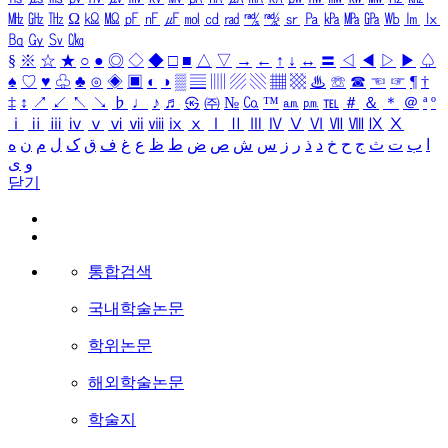
㎒
㎓
㎔
Ω
㏀
㏁
㎊
㎋
㎌
㏖
㏅
㎭
㎮
㎯
㏛
㎩
㎪
㎫
㎬
㏝
㏐
㏓
㏃
㏉
㏜
㏆
§
※
☆
★
○
●
◎
◇
◆
□
■
△
▽
→
←
↑
↓
↔
〓
◁
◀
▷
▶
♤
♠
♡
♥
♧
♣
⊙
◈
▣
◐
◑
▒
▤
▥
▨
▧
▦
▩
♨
☏
☎
☜
☞
¶
†
‡
↕
↗
↙
↖
↘
♭
♩
♪
♬
㉿
㈜
№
㏇
™
㏂
㏘
℡
＃
＆
＊
＠
ª
º
ⅰ
ⅱ
ⅲ
ⅳ
ⅴ
ⅵ
ⅶ
ⅷ
ⅸ
ⅹ
Ⅰ
Ⅱ
Ⅲ
Ⅳ
Ⅴ
Ⅵ
Ⅶ
Ⅷ
Ⅸ
Ⅹ
ا
ب
ت
ث
ج
ح
خ
د
ذ
ر
ز
س
ش
ص
ض
ط
ظ
ع
غ
ف
ق
ک
ل
م
ن
ه
و
ی
닫기
통합검색
국내학술논문
학위논문
해외학술논문
학술지