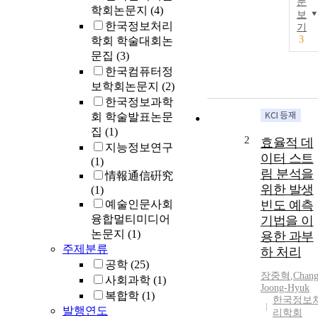
문
학회논문지
(4)
보
한국정보처리
기
3
학회 학술대회논
문집
(3)
한국컴퓨터정
보학회논문지
(2)
한국정보과학
회 학술발표논문
집
(1)
2
효율적 데
지능정보연구
이터 스트
(1)
림 분석을
情報通信硏究
위한 발생
(1)
예술인문사회
빈도 예측
융합멀티미디어
기법을 이
논문지
(1)
용한 과부
주제분류
하 처리
공학
(25)
장중혁
,
Chan
사회과학
(1)
Joong-Hyuk
복합학
(1)
한국정보
발행연도
리학회