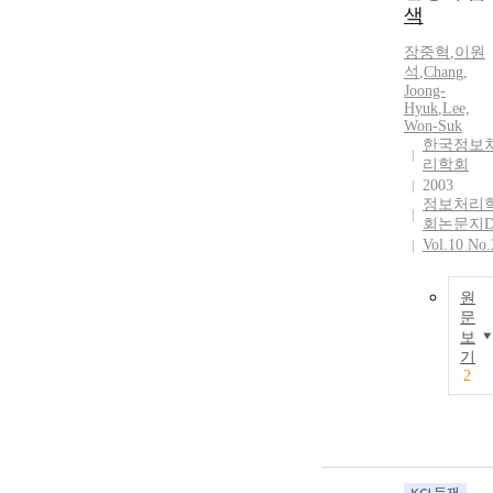
색
장중혁
,
이원
석
,
Chang
,
Joong-
Hyuk
,
Lee,
Won-Suk
한국정보
리학회
2003
정보처리
회논문지
Vol.10 No.
원
문
보
기
2