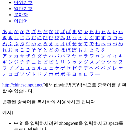
단위기호
일반기호
로마자
아랍어
あ
ぁ
か
が
さ
ざ
た
だ
な
は
ば
ぱ
ま
や
ゃ
ら
わ
ゎ
ん
い
ぃ
き
ぎ
し
じ
ち
ぢ
に
ひ
び
ぴ
み
り
う
ぅ
く
ぐ
す
ず
つ
づ
っ
ぬ
ふ
ぶ
ぷ
む
ゆ
ゅ
る
え
ぇ
け
げ
せ
ぜ
て
で
ね
へ
べ
ぺ
め
れ
お
ぉ
こ
ご
そ
ぞ
と
ど
の
ほ
ぼ
ぽ
も
よ
ょ
ろ
を
ア
ァ
カ
サ
ザ
タ
ダ
ナ
ハ
バ
パ
マ
ヤ
ャ
ラ
ワ
ヮ
ン
イ
ィ
キ
ギ
シ
ジ
チ
ヂ
ニ
ヒ
ビ
ピ
ミ
リ
ウ
ゥ
ク
グ
ス
ズ
ツ
ヅ
ッ
ヌ
フ
ブ
プ
ム
ユ
ュ
ル
エ
ェ
ケ
ゲ
セ
ゼ
テ
デ
ヘ
ベ
ペ
メ
レ
オ
ォ
コ
ゴ
ソ
ゾ
ト
ド
ノ
ホ
ボ
ポ
モ
ヨ
ョ
ロ
ヲ
―
http://chineseinput.net/
에서 pinyin(병음)방식으로 중국어를 변환
할 수 있습니다.
변환된 중국어를 복사하여 사용하시면 됩니다.
예시)
中文 을 입력하시려면
zhongwen
을 입력하시고 space를
누르시면됩니다.