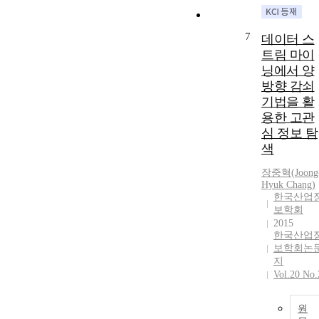
7
데이터 스
트림 마이
닝에서 양
방향 감쇠
기법을 활
용한 고관
심 정보 탐
색
장중혁
(
Joong
Hyuk
Chang
)
한국산업
보학회
2015
한국산업
보학회논
지
Vol.20 No.
원