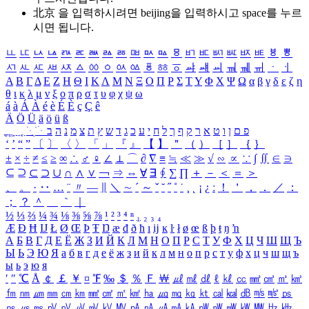
北京 을 입력하시려면
beijing
을 입력하시고 space를 누르
시면 됩니다.
ㅥ
ㅦ
ㅧ
ㅨ
ㅩ
ㅪ
ㅫ
ㅬ
ㅭ
ㅮ
ㅯ
ㅰ
ㅱ
ㅲ
ㅳ
ㅴ
ㅵ
ㅶ
ㅷ
ㅸ
ㅹ
ㅺ
ㅻ
ㅼ
ㅽ
ㅾ
ㅿ
ㆀ
ㆁ
ㆂ
ㆃ
ㆄ
ㆅ
ㆆ
ㆇ
ㆈ
ㆉ
ㆊ
ㆋ
ㆌ
ㆍ
ㆎ
Α
Β
Γ
Δ
Ε
Ζ
Η
Θ
Ι
Κ
Λ
Μ
Ν
Ξ
Ο
Π
Ρ
Σ
Τ
Υ
Φ
Χ
Ψ
Ω
α
β
γ
δ
ε
ζ
η
θ
ι
κ
λ
μ
ν
ξ
ο
π
ρ
σ
τ
υ
φ
χ
ψ
ω
á
à
Á
À
é
è
É
È
ç
Ç
ê
Ä
Ö
Ü
ä
ö
ü
ß
ְ
ֳ
ֲ
ֱ
ָ
ַ
ֵ
ֶ
ִ
ֹ
ּ
ֻ
ׂ
ׁ
ּ
ב
ה
נ
מ
צ
ת
ץ
ש
ד
ג
כ
ע
י
ח
ל
ך
ף
ק
ר
א
ט
ו
ן
ם
פ
‘
’
“
”
〔
〕
〈
〉
「
」
『
』
【
】
＂
（
）
［
］
｛
｝
±
×
÷
≠
≤
≥
∞
∴
♂
♀
∠
⊥
⌒
∂
∇
≡
≒
≪
≫
√
∽
∝
∵
∫
∬
∈
∋
⊆
⊇
⊂
⊃
∪
∩
∧
∨
￢
⇒
⇔
∀
∃
∮
∑
∏
＋
－
＜
＝
＞
、
。
·
‥
…
¨
〃
―
∥
＼
∼
´
～
ˇ
˘
˝
˚
˙
¸
˛
¡
¿
ː
！
＇
，
．
／
：
；
？
＾
＿
｀
｜
½
⅓
⅔
¼
¾
⅛
⅜
⅝
⅞
¹
²
³
⁴
ⁿ
₁
₂
₃
₄
Æ
Ð
Ħ
Ĳ
Ł
Ø
Œ
Þ
Ŧ
Ŋ
æ
đ
ð
ħ
ı
ĳ
ĸ
ŀ
ł
ø
œ
ß
þ
ŧ
ŋ
ŉ
А
Б
В
Г
Д
Е
Ё
Ж
З
И
Й
К
Л
М
Н
О
П
Р
С
Т
У
Ф
Х
Ц
Ч
Ш
Щ
Ъ
Ы
Ь
Э
Ю
Я
а
б
в
г
д
е
ё
ж
з
и
й
к
л
м
н
о
п
р
с
т
у
ф
х
ц
ч
ш
щ
ъ
ы
ь
э
ю
я
′
″
℃
Å
￠
￡
￥
¤
℉
‰
＄
％
Ｆ
￦
㎕
㎖
㎗
ℓ
㎘
㏄
㎣
㎤
㎥
㎦
㎙
㎚
㎛
㎜
㎝
㎞
㎟
㎠
㎡
㎢
㏊
㎍
㎎
㎏
㏏
㎈
㎉
㏈
㎧
㎨
㎰
㎱
㎲
㎳
㎴
㎵
㎶
㎷
㎸
㎹
㎀
㎁
㎂
㎃
㎄
㎺
㎻
㎽
㎾
㎿
㎐
㎑