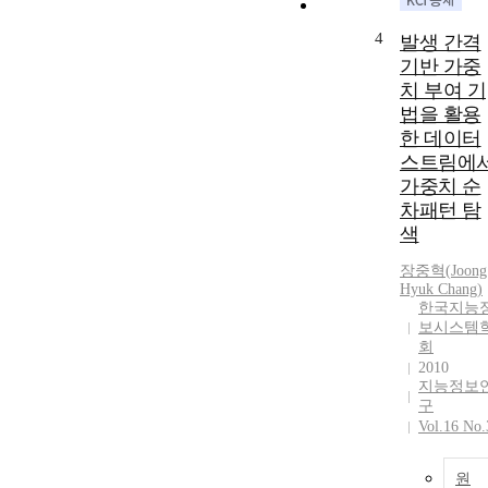
4
발생 간격
기반 가중
치 부여 기
법을 활용
한 데이터
스트림에
가중치 순
차패턴 탐
색
장중혁
(
Joong
Hyuk
Chang
)
한국지능
보시스템
회
2010
지능정보
구
Vol.16 No.
원