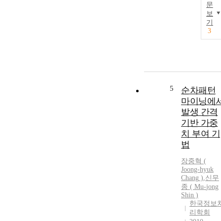
문
보
기
3
5
순차패턴
마이닝에
발생 간격
기반 가중
치 부여 기
법
장중혁
(
Joong-hyuk
Chang
)
,
신무
종 ( Mu-
jong
Shin )
한국정보
리학회