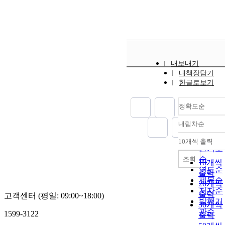
내보내기
내책장담기
한글로보기
정확도순
내림차순
정확도
순
10개씩 출력
내림차
인기도
순
조회
10개씩
연도순
출력
제목순
20개씩
저자순
출력
고객센터 (평일: 09:00~18:00)
발행기
30개씩
관순
1599-3122
출력