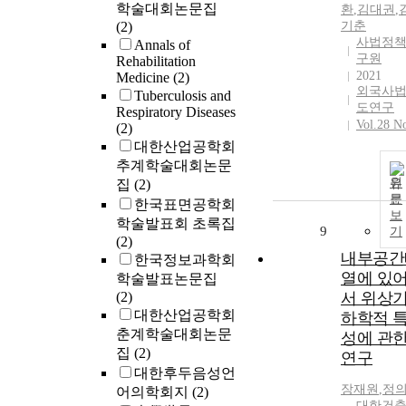
학술대회논문집
환
,
김대권
,
(2)
기춘
사법정
Annals of
구원
Rehabilitation
2021
Medicine
(2)
외국사
Tuberculosis and
도연구
Respiratory Diseases
Vol.28 No
(2)
대한산업공학회
추계학술대회논문
원
집
(2)
문
한국표면공학회
보
학술발표회 초록집
9
기
(2)
내부공간
한국정보과학회
열에 있
학술발표논문집
(2)
서 위상
대한산업공학회
하학적 
춘계학술대회논문
성에 관
집
(2)
연구
대한후두음성언
장재원
,
정
어의학회지
(2)
대한건