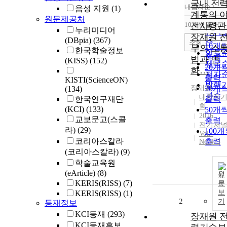
국내 전
내림차순
음성 지원
(1)
정확
계통의 
원문제공처
순
10개씩 출력
전사령관
내림
누리미디어
인기
장재원 
(DBpia)
(367)
순
조회
10개
무의 소
한국학술정보
연도
출력
법과 변
(KISS)
(152)
제목
20개
화…
저자
출력
KISTI(ScienceON)
발행
장재원
30개
(134)
관순
대한전
한국연구재단
출력
회
(KCI)
(133)
50개
2016
교보문고(스콜
출력
전기저
라)
(29)
100
Vol.-
코리아스칼라
출력
No.473
(코리아스칼라)
(9)
학술교육원
(eArticle)
(8)
원
KERIS(RISS)
(7)
문
보
KERIS(RISS)
(1)
2
기
등재정보
KCI등재
(293)
장재원 
KCI등재후보