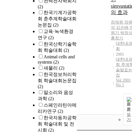
전력전자학회지
simvastati
(2)
의 효과
한국기계가공학
회 춘추계학술대회
장재원
,
양
논문집
(2)
석
,
김순배
,
교육·녹색환경
원기
,
박정
연구
(2)
홍창기
대한내
한국산학기술학
회
회 학술대회
(2)
2001
Animal cells and
대한내
systems
(2)
회 추계
새물리
(2)
술발표
한국정보처리학
집
회 학술대회논문집
Vol.2001
No.1
(2)
말소리와 음성
과학
(2)
원
스페인라틴아메
문
리카연구
(2)
보
한국자동차공학
기
회 학술대회 및 전
시회
(2)