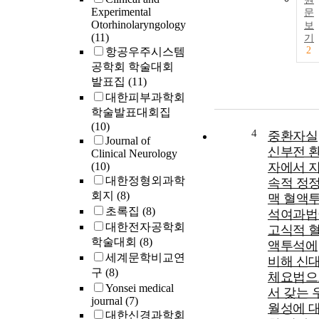
Experimental
문
Otorhinolaryngology
보
(11)
기
2
항공우주시스템
공학회 학술대회
발표집
(11)
대한피부과학회
학술발표대회집
(10)
4
중환자실
Journal of
신부전 
Clinical Neurology
(10)
자에서 
대한정형외과학
속적 정
회지
(8)
맥 혈액
초록집
(8)
석여과법
대한전자공학회
고식적 
학술대회
(8)
액투석에
세계문학비교연
비해 신
구
(8)
체요법으
Yonsei medical
서 갖는 
journal
(7)
월성에 
대한신경과학회