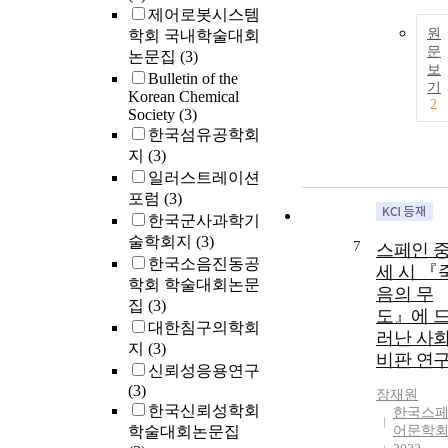
제어로봇시스템
원
학회 국내학술대회
문
논문집
(3)
보
Bulletin of the
기
Korean Chemical
2
Society
(3)
한국섬유공학회
지
(3)
일러스트레이션
포럼
(3)
한국군사과학기
술학회지
(3)
7
스페인 
한국소음진동공
세 시 『
학회 학술대회논문
음의 무
집
(3)
도』에 
대한침구의학회
러난 사
지
(3)
비판 연
신뢰성응용연구
(3)
장재원
한국신뢰성학회
한국스
학술대회논문집
어문학