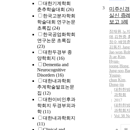
대한기계학회
3
미주신경
춘추학술대회
(26)
실신 증
한국고분자학회
보고 1례
학술대회 연구논문
초록집
(24)
장재원
,
노
한국공업화학회
애
,
김현중
,
연구논문 초록집
정수
,
배영
(23)
김동진
,
Jang
대한두경부 종
Jae-won
,
Roh
Ji-ae
,
Kim,
양학회지
(16)
Hyun-
Dementia and
joong
,
Hong,
Neurocognitive
Jung-soo
,
Ba
Disorders
(16)
Young-
chun
,
Kim,
대한내과학회
Dong-jin
추계학술발표논문
대한한
집
(12)
과학회
대한이비인후과
2017
학회지 두경부외과
대한한
과학회
학
(11)
Vol.38 N
대한내과학회지
(11)
Clinical and
원