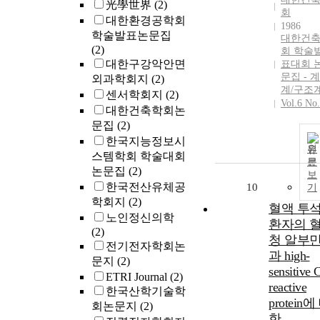
光學世界
(2)
회
대한환경공학회
1986
학술발표논문집
대한건
(2)
회 학술
대한구강악안면
표대회 
문집 - 
외과학회지
(2)
계/구조
센서학회지
(2)
Vol.6 No
대한건축학회논
문집
(2)
한국지능정보시
원
스템학회 학술대회
문
논문집
(2)
보
한국전산유체공
10
기
학회지
(2)
혈액 투
노인정신의학
환자의 
(2)
청 알부
전기전자학회논
과 high-
문지
(2)
sensitive 
ETRI Journal
(2)
reactive
한국산학기술학
protein에
회논문지
(2)
한