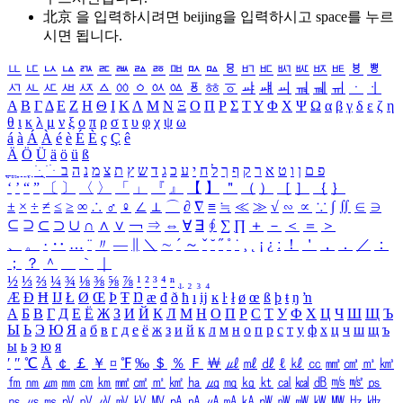
北京 을 입력하시려면
beijing
을 입력하시고 space를 누르
시면 됩니다.
ㅥ
ㅦ
ㅧ
ㅨ
ㅩ
ㅪ
ㅫ
ㅬ
ㅭ
ㅮ
ㅯ
ㅰ
ㅱ
ㅲ
ㅳ
ㅴ
ㅵ
ㅶ
ㅷ
ㅸ
ㅹ
ㅺ
ㅻ
ㅼ
ㅽ
ㅾ
ㅿ
ㆀ
ㆁ
ㆂ
ㆃ
ㆄ
ㆅ
ㆆ
ㆇ
ㆈ
ㆉ
ㆊ
ㆋ
ㆌ
ㆍ
ㆎ
Α
Β
Γ
Δ
Ε
Ζ
Η
Θ
Ι
Κ
Λ
Μ
Ν
Ξ
Ο
Π
Ρ
Σ
Τ
Υ
Φ
Χ
Ψ
Ω
α
β
γ
δ
ε
ζ
η
θ
ι
κ
λ
μ
ν
ξ
ο
π
ρ
σ
τ
υ
φ
χ
ψ
ω
á
à
Á
À
é
è
É
È
ç
Ç
ê
Ä
Ö
Ü
ä
ö
ü
ß
ְ
ֳ
ֲ
ֱ
ָ
ַ
ֵ
ֶ
ִ
ֹ
ּ
ֻ
ׂ
ׁ
ּ
ב
ה
נ
מ
צ
ת
ץ
ש
ד
ג
כ
ע
י
ח
ל
ך
ף
ק
ר
א
ט
ו
ן
ם
פ
‘
’
“
”
〔
〕
〈
〉
「
」
『
』
【
】
＂
（
）
［
］
｛
｝
±
×
÷
≠
≤
≥
∞
∴
♂
♀
∠
⊥
⌒
∂
∇
≡
≒
≪
≫
√
∽
∝
∵
∫
∬
∈
∋
⊆
⊇
⊂
⊃
∪
∩
∧
∨
￢
⇒
⇔
∀
∃
∮
∑
∏
＋
－
＜
＝
＞
、
。
·
‥
…
¨
〃
―
∥
＼
∼
´
～
ˇ
˘
˝
˚
˙
¸
˛
¡
¿
ː
！
＇
，
．
／
：
；
？
＾
＿
｀
｜
½
⅓
⅔
¼
¾
⅛
⅜
⅝
⅞
¹
²
³
⁴
ⁿ
₁
₂
₃
₄
Æ
Ð
Ħ
Ĳ
Ł
Ø
Œ
Þ
Ŧ
Ŋ
æ
đ
ð
ħ
ı
ĳ
ĸ
ŀ
ł
ø
œ
ß
þ
ŧ
ŋ
ŉ
А
Б
В
Г
Д
Е
Ё
Ж
З
И
Й
К
Л
М
Н
О
П
Р
С
Т
У
Ф
Х
Ц
Ч
Ш
Щ
Ъ
Ы
Ь
Э
Ю
Я
а
б
в
г
д
е
ё
ж
з
и
й
к
л
м
н
о
п
р
с
т
у
ф
х
ц
ч
ш
щ
ъ
ы
ь
э
ю
я
′
″
℃
Å
￠
￡
￥
¤
℉
‰
＄
％
Ｆ
￦
㎕
㎖
㎗
ℓ
㎘
㏄
㎣
㎤
㎥
㎦
㎙
㎚
㎛
㎜
㎝
㎞
㎟
㎠
㎡
㎢
㏊
㎍
㎎
㎏
㏏
㎈
㎉
㏈
㎧
㎨
㎰
㎱
㎲
㎳
㎴
㎵
㎶
㎷
㎸
㎹
㎀
㎁
㎂
㎃
㎄
㎺
㎻
㎽
㎾
㎿
㎐
㎑