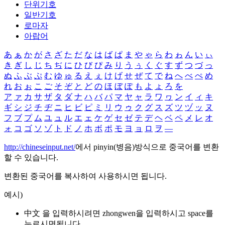
단위기호
일반기호
로마자
아랍어
あ
ぁ
か
が
さ
ざ
た
だ
な
は
ば
ぱ
ま
や
ゃ
ら
わ
ゎ
ん
い
ぃ
き
ぎ
し
じ
ち
ぢ
に
ひ
び
ぴ
み
り
う
ぅ
く
ぐ
す
ず
つ
づ
っ
ぬ
ふ
ぶ
ぷ
む
ゆ
ゅ
る
え
ぇ
け
げ
せ
ぜ
て
で
ね
へ
べ
ぺ
め
れ
お
ぉ
こ
ご
そ
ぞ
と
ど
の
ほ
ぼ
ぽ
も
よ
ょ
ろ
を
ア
ァ
カ
サ
ザ
タ
ダ
ナ
ハ
バ
パ
マ
ヤ
ャ
ラ
ワ
ヮ
ン
イ
ィ
キ
ギ
シ
ジ
チ
ヂ
ニ
ヒ
ビ
ピ
ミ
リ
ウ
ゥ
ク
グ
ス
ズ
ツ
ヅ
ッ
ヌ
フ
ブ
プ
ム
ユ
ュ
ル
エ
ェ
ケ
ゲ
セ
ゼ
テ
デ
ヘ
ベ
ペ
メ
レ
オ
ォ
コ
ゴ
ソ
ゾ
ト
ド
ノ
ホ
ボ
ポ
モ
ヨ
ョ
ロ
ヲ
―
http://chineseinput.net/
에서 pinyin(병음)방식으로 중국어를 변환
할 수 있습니다.
변환된 중국어를 복사하여 사용하시면 됩니다.
예시)
中文 을 입력하시려면
zhongwen
을 입력하시고 space를
누르시면됩니다.