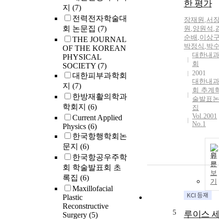
한 평가
지
(7)
전력전자학술대
장재원
,
서
회 논문집
(7)
원
,
양원석
,
순배
,
이상
THE JOURNAL
박정식
,
박
OF THE KOREAN
대한내
PHYSICAL
회
SOCIETY
(7)
2001
대한피부과학회
대한내
지
(7)
회 추계
한방재활의학과
술발표
학회지
(6)
집
Vol.2001
Current Applied
No.1
Physics
(6)
한국항행학회논
문지
(6)
원
한국항공우주학
문
회 학술발표회 초
보
록집
(6)
기
Maxillofacial
Plastic
Reconstructive
5
루이스 
Surgery
(5)