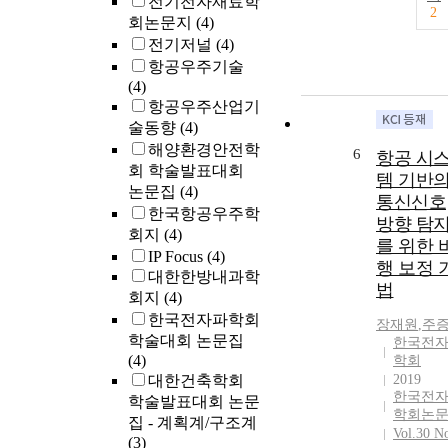
전기전자재료학
2
회논문지
(4)
전기저널
(4)
항공우주기술
(4)
항공우주산업기
술동향
(4)
해양환경안전학
6
항공 시
회 학술발표대회
템 기반
논문집
(4)
통신신호
한국항공우주학
방향 탐
회지
(4)
를 위한 
IP Focus
(4)
행 보정 
대한한방내과학
법
회지
(4)
한국전자파학회
장재원
,
주
학술대회 논문집
한국전
(4)
학회
대한건축학회
2019
한국전
학술발표대회 논문
학회논
집 - 계획계/구조계
Vol.30 N
(3)