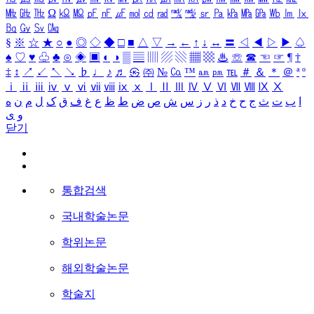
㎒
㎓
㎔
Ω
㏀
㏁
㎊
㎋
㎌
㏖
㏅
㎭
㎮
㎯
㏛
㎩
㎪
㎫
㎬
㏝
㏐
㏓
㏃
㏉
㏜
㏆
§
※
☆
★
○
●
◎
◇
◆
□
■
△
▽
→
←
↑
↓
↔
〓
◁
◀
▷
▶
♤
♠
♡
♥
♧
♣
⊙
◈
▣
◐
◑
▒
▤
▥
▨
▧
▦
▩
♨
☏
☎
☜
☞
¶
†
‡
↕
↗
↙
↖
↘
♭
♩
♪
♬
㉿
㈜
№
㏇
™
㏂
㏘
℡
＃
＆
＊
＠
ª
º
ⅰ
ⅱ
ⅲ
ⅳ
ⅴ
ⅵ
ⅶ
ⅷ
ⅸ
ⅹ
Ⅰ
Ⅱ
Ⅲ
Ⅳ
Ⅴ
Ⅵ
Ⅶ
Ⅷ
Ⅸ
Ⅹ
ا
ب
ت
ث
ج
ح
خ
د
ذ
ر
ز
س
ش
ص
ض
ط
ظ
ع
غ
ف
ق
ک
ل
م
ن
ه
و
ی
닫기
통합검색
국내학술논문
학위논문
해외학술논문
학술지