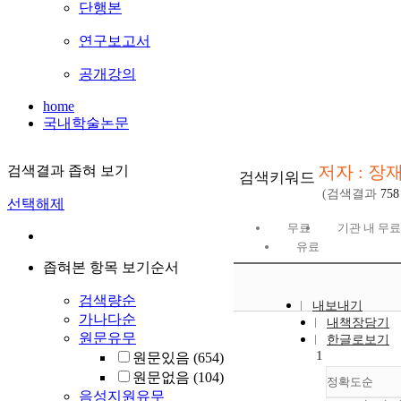
단행본
연구보고서
공개강의
home
국내학술논문
저자 : 장
검색결과 좁혀 보기
검색키워드
(검색결과
758
선택해제
무료
기관 내 무료
유료
좁혀본 항목 보기순서
검색량순
내보내기
가나다순
내책장담기
원문유무
한글로보기
1
원문있음
(654)
원문없음
(104)
정확도순
음성지원유무