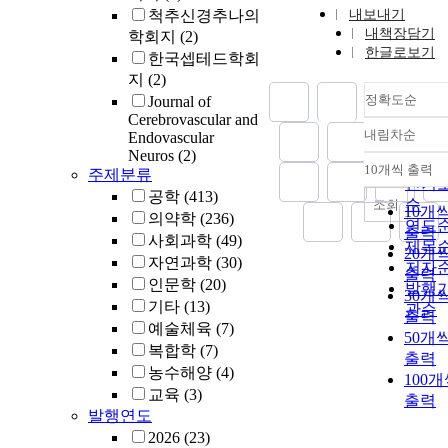
척추신경추나의
내보내기
내책장담기
학회지
(2)
한글로보기
한국셉테드학회
지
(2)
정확도순
Journal of
Cerebrovascular and
내림차순
Endovascular
정확
Neuros
(2)
순
10개씩 출력
주제분류
내림
인기
공학
(413)
순
조회
10개
의약학
(236)
연도
출력
사회과학
(49)
제목
20개
자연과학
(30)
저자
출력
인문학
(20)
발행
30개
기타
(13)
관순
출력
예술체육
(7)
50개
복합학
(7)
출력
농수해양
(4)
100
교육
(3)
출력
발행연도
2026
(23)