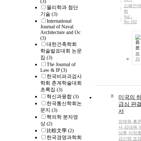
2022
(3)
스페인
물리학과 첨단
학
기술
(3)
Vol.-
International
No.102
Journal of Naval
Architecture and Oc
(3)
원
대한건축학회
문
학술발표대회 논문
보
집
(3)
기
The Journal of
Law & IP
(3)
한국비파괴검사
학회 춘계학술대회
초록집
(3)
8
혁신과융합
(3)
미국의 
한국통신학회논
급심 판
문지
(3)
서
핵의학 분자영
장재원
,
홍
상
(2)
서
,
김대원
,
比較文學
(2)
상훈
,
이정
한국경영과학회
강신영
,
조