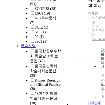
력기술부
(53)
회 회장
SCOPUS
(28)
ESCI
(19)
장재원
KCI우수등재
대한전
회
(7)
2015
SCIE
(1)
전기의 
SCI
(1)
계
02
(1)
Vol.64 N
3903
(1)
학술지명
한국항공우주학
원
회 학술발표회 논
문
문집
(47)
보
한국통신학회
기
학술대회논문집
(35)
복
사
Kidney Research
대
and Clinical Practice
출
(30)
신
대한전기학회
청
학술대회 논문집
(30)