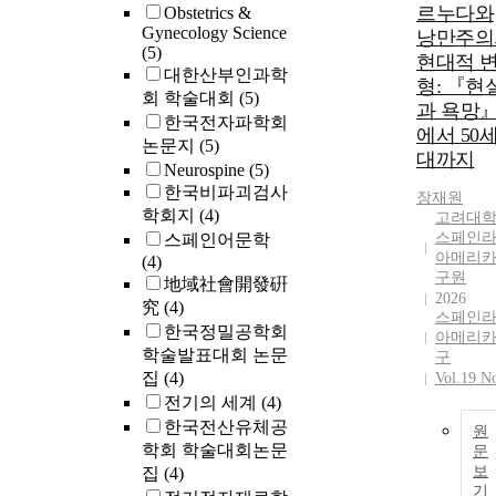
르누다와
Obstetrics &
Gynecology Science
낭만주의
(5)
현대적 
대한산부인과학
형: 『현
회 학술대회
(5)
과 욕망
한국전자파학회
에서 50
논문지
(5)
대까지
Neurospine
(5)
한국비파괴검사
장재원
학회지
(4)
고려대
스페인
스페인어문학
아메리
(4)
구원
地域社會開發硏
2026
究
(4)
스페인
한국정밀공학회
아메리
학술발표대회 논문
구
집
(4)
Vol.19 N
전기의 세계
(4)
한국전산유체공
원
학회 학술대회논문
문
보
집
(4)
기