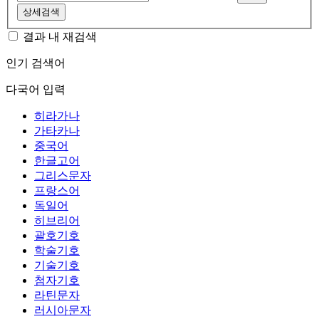
상세검색
결과 내 재검색
인기 검색어
다국어 입력
히라가나
가타카나
중국어
한글고어
그리스문자
프랑스어
독일어
히브리어
괄호기호
학술기호
기술기호
첨자기호
라틴문자
러시아문자