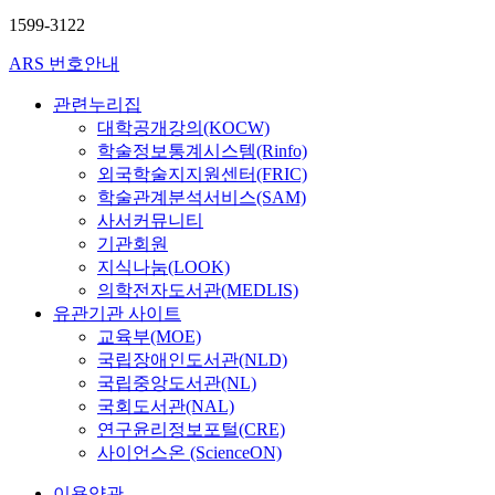
1599-3122
ARS 번호안내
관련누리집
대학공개강의(KOCW)
학술정보통계시스템(Rinfo)
외국학술지지원센터(FRIC)
학술관계분석서비스(SAM)
사서커뮤니티
기관회원
지식나눔(LOOK)
의학전자도서관(MEDLIS)
유관기관 사이트
교육부(MOE)
국립장애인도서관(NLD)
국립중앙도서관(NL)
국회도서관(NAL)
연구윤리정보포털(CRE)
사이언스온 (ScienceON)
이용약관