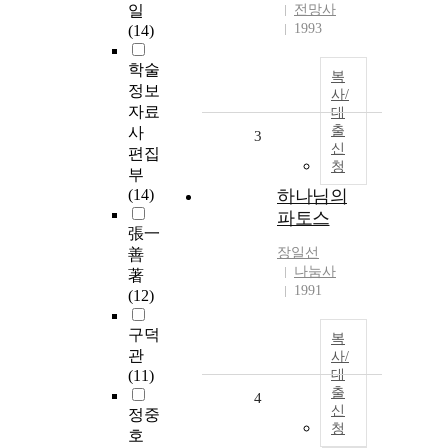
일
전망사
1993
(14)
학술
복
정보
사/
자료
대
출
사
3
신
편집
청
부
(14)
하나님의
파토스
張一
장일선
善
나눔사
著
1991
(12)
구덕
복
관
사/
(11)
대
출
4
신
정중
청
호