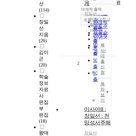
정확도
료
계
선
순
10개씩 출력
(114)
내림차순
인기도
장일선
한신대학교
순
조회
장일
10개씩
출판부
연도순
선
출력
1999
제목순
지음
20개씩
저자순
(26)
출력
발행기
복
30개씩
사/
관순
김이
출력
대
곤
50개씩
출
2
(20)
출력
신
청
100개씩
학술
출력
정보
목
자료
차
보
사
기
편집
부
이사야II :
편집
장일선 : 전
(18)
망성서주해
왕대
장일선