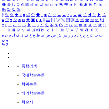
㎒
㎓
㎔
Ω
㏀
㏁
㎊
㎋
㎌
㏖
㏅
㎭
㎮
㎯
㏛
㎩
㎪
㎫
㎬
㏝
㏐
㏓
㏃
㏉
㏜
㏆
§
※
☆
★
○
●
◎
◇
◆
□
■
△
▽
→
←
↑
↓
↔
〓
◁
◀
▷
▶
♤
♠
♡
♥
♧
♣
⊙
◈
▣
◐
◑
▒
▤
▥
▨
▧
▦
▩
♨
☏
☎
☜
☞
¶
†
‡
↕
↗
↙
↖
↘
♭
♩
♪
♬
㉿
㈜
№
㏇
™
㏂
㏘
℡
＃
＆
＊
＠
ª
º
ⅰ
ⅱ
ⅲ
ⅳ
ⅴ
ⅵ
ⅶ
ⅷ
ⅸ
ⅹ
Ⅰ
Ⅱ
Ⅲ
Ⅳ
Ⅴ
Ⅵ
Ⅶ
Ⅷ
Ⅸ
Ⅹ
ا
ب
ت
ث
ج
ح
خ
د
ذ
ر
ز
س
ش
ص
ض
ط
ظ
ع
غ
ف
ق
ک
ل
م
ن
ه
و
ی
닫기
통합검색
국내학술논문
학위논문
해외학술논문
학술지