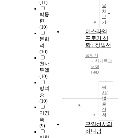
(11)
목
차
박동
보
현
기
(10)
이스라엘
포로기 신
문희
학 : 장일선
석
(10)
장일선
대한기독교
천사
서회
무엘
1992
(10)
복
방석
사/
종
대
(10)
출
5
신
이경
청
숙
구약성서의
(9)
하나님
박철