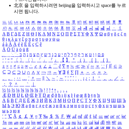
北京 을 입력하시려면
beijing
을 입력하시고 space를 누르
시면 됩니다.
ㅥ
ㅦ
ㅧ
ㅨ
ㅩ
ㅪ
ㅫ
ㅬ
ㅭ
ㅮ
ㅯ
ㅰ
ㅱ
ㅲ
ㅳ
ㅴ
ㅵ
ㅶ
ㅷ
ㅸ
ㅹ
ㅺ
ㅻ
ㅼ
ㅽ
ㅾ
ㅿ
ㆀ
ㆁ
ㆂ
ㆃ
ㆄ
ㆅ
ㆆ
ㆇ
ㆈ
ㆉ
ㆊ
ㆋ
ㆌ
ㆍ
ㆎ
Α
Β
Γ
Δ
Ε
Ζ
Η
Θ
Ι
Κ
Λ
Μ
Ν
Ξ
Ο
Π
Ρ
Σ
Τ
Υ
Φ
Χ
Ψ
Ω
α
β
γ
δ
ε
ζ
η
θ
ι
κ
λ
μ
ν
ξ
ο
π
ρ
σ
τ
υ
φ
χ
ψ
ω
á
à
Á
À
é
è
É
È
ç
Ç
ê
Ä
Ö
Ü
ä
ö
ü
ß
ְ
ֳ
ֲ
ֱ
ָ
ַ
ֵ
ֶ
ִ
ֹ
ּ
ֻ
ׂ
ׁ
ּ
ב
ה
נ
מ
צ
ת
ץ
ש
ד
ג
כ
ע
י
ח
ל
ך
ף
ק
ר
א
ט
ו
ן
ם
פ
‘
’
“
”
〔
〕
〈
〉
「
」
『
』
【
】
＂
（
）
［
］
｛
｝
±
×
÷
≠
≤
≥
∞
∴
♂
♀
∠
⊥
⌒
∂
∇
≡
≒
≪
≫
√
∽
∝
∵
∫
∬
∈
∋
⊆
⊇
⊂
⊃
∪
∩
∧
∨
￢
⇒
⇔
∀
∃
∮
∑
∏
＋
－
＜
＝
＞
、
。
·
‥
…
¨
〃
―
∥
＼
∼
´
～
ˇ
˘
˝
˚
˙
¸
˛
¡
¿
ː
！
＇
，
．
／
：
；
？
＾
＿
｀
｜
½
⅓
⅔
¼
¾
⅛
⅜
⅝
⅞
¹
²
³
⁴
ⁿ
₁
₂
₃
₄
Æ
Ð
Ħ
Ĳ
Ł
Ø
Œ
Þ
Ŧ
Ŋ
æ
đ
ð
ħ
ı
ĳ
ĸ
ŀ
ł
ø
œ
ß
þ
ŧ
ŋ
ŉ
А
Б
В
Г
Д
Е
Ё
Ж
З
И
Й
К
Л
М
Н
О
П
Р
С
Т
У
Ф
Х
Ц
Ч
Ш
Щ
Ъ
Ы
Ь
Э
Ю
Я
а
б
в
г
д
е
ё
ж
з
и
й
к
л
м
н
о
п
р
с
т
у
ф
х
ц
ч
ш
щ
ъ
ы
ь
э
ю
я
′
″
℃
Å
￠
￡
￥
¤
℉
‰
＄
％
Ｆ
￦
㎕
㎖
㎗
ℓ
㎘
㏄
㎣
㎤
㎥
㎦
㎙
㎚
㎛
㎜
㎝
㎞
㎟
㎠
㎡
㎢
㏊
㎍
㎎
㎏
㏏
㎈
㎉
㏈
㎧
㎨
㎰
㎱
㎲
㎳
㎴
㎵
㎶
㎷
㎸
㎹
㎀
㎁
㎂
㎃
㎄
㎺
㎻
㎽
㎾
㎿
㎐
㎑