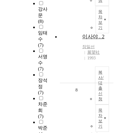
청
강사
목
문
차
(8)
보
기
임태
이사야 . 2
수
(7)
장일선
展望社
서명
1993
수
(7)
복
사/
장석
대
정
출
8
(7)
신
청
차준
희
목
차
(7)
보
기
박준