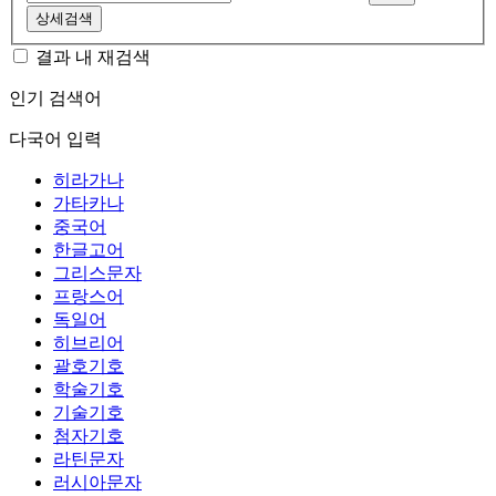
상세검색
결과 내 재검색
인기 검색어
다국어 입력
히라가나
가타카나
중국어
한글고어
그리스문자
프랑스어
독일어
히브리어
괄호기호
학술기호
기술기호
첨자기호
라틴문자
러시아문자