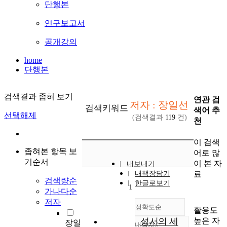
단행본
연구보고서
공개강의
home
단행본
검색결과 좁혀 보기
연관 검
저자 : 장일선
검색키워드
색어 추
선택해제
(검색결과
119
건)
천
이 검색
좁혀본 항목 보
어로 많
기순서
이 본 자
내보내기
료
내책장담기
검색량순
한글로보기
1
가나다순
저자
정확도순
활용도
높은 자
성서의 세
장일
내림차순