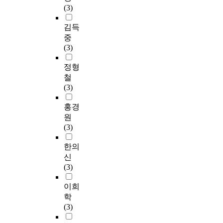
(3)
김득
중
(3)
정형
철
(3)
홍경
원
(3)
한의
신
(3)
이희
학
(3)