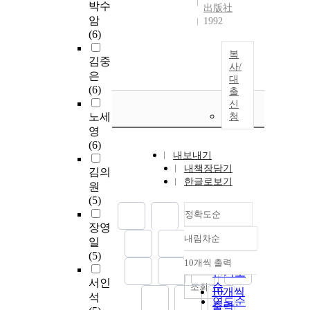
박수
出版社
암
1992
(6)
복
김중
사/
은
대
(6)
출
신
노세
청
영
(6)
내보내기
내책장담기
김의
한글로보기
원
(5)
정확도순
장영
내림차순
일
정확도
(5)
순
10개씩 출력
내림차순
인기도
서인
순
조회
10개씩
석
연도순
출력