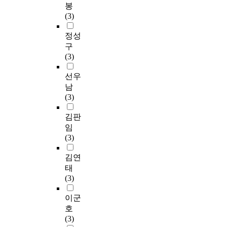
봉
(3)
정성
구
(3)
선우
남
(3)
김판
임
(3)
김연
태
(3)
이군
호
(3)