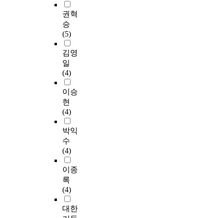
권혁
승
(5)
김영
일
(4)
이승
현
(4)
박익
수
(4)
이종
록
(4)
대한