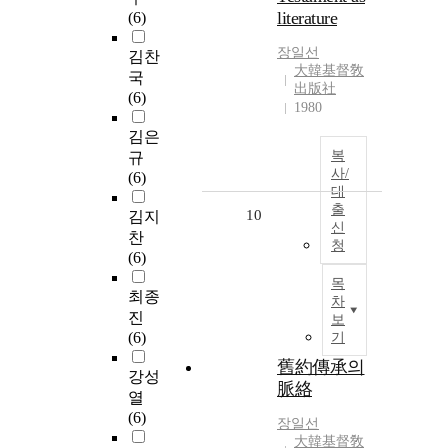
literature
(6)
장일선
김찬
大韓基督敎
국
出版社
(6)
1980
김은
복
규
사/
(6)
대
출
10
김지
신
찬
청
(6)
목
최종
차
진
보
(6)
기
舊約傳承의
강성
脈絡
열
(6)
장일선
大韓基督敎