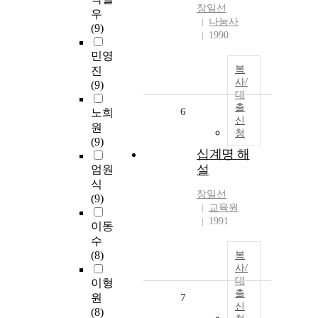
장일선
우
나눔사
(9)
1990
민영
복
진
사/
(9)
대
출
6
노희
신
원
청
(9)
십계명 해
설
엄원
식
장일선
(9)
교육원
1991
이동
수
(8)
복
사/
대
이형
출
원
7
신
(8)