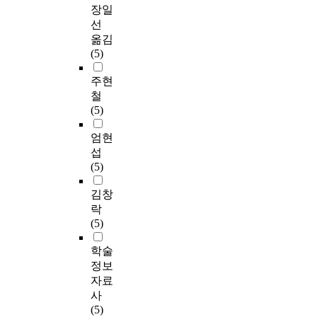
장일
선
옮김
(5)
주현
철
(5)
엄현
섭
(5)
김창
락
(5)
학술
정보
자료
사
(5)