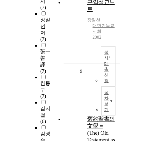
서
구약설교노
(7)
트
장일
장일선
대한기독교
선
서회
저
2002
(7)
張一
복
善
사/
대
譯
출
(7)
9
신
청
한동
구
목
(7)
차
보
김지
기
철
舊約聖書의
(6)
文學 =
(The) Old
김명
Testament as
수