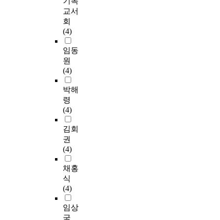
기독
교서
회
(4)
임동
원
(4)
박해
령
(4)
김회
권
(4)
채홍
식
(4)
임상
국