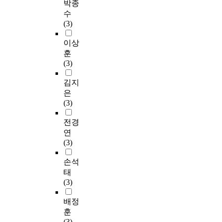
박종
수
(3)
이상
훈
(3)
김지
은
(3)
전경
연
(3)
손석
태
(3)
배정
훈
(3)