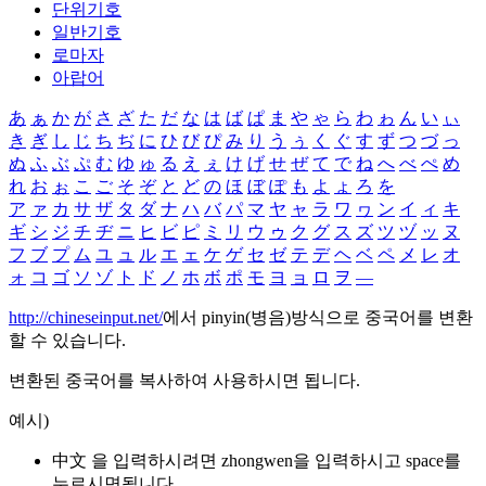
단위기호
일반기호
로마자
아랍어
あ
ぁ
か
が
さ
ざ
た
だ
な
は
ば
ぱ
ま
や
ゃ
ら
わ
ゎ
ん
い
ぃ
き
ぎ
し
じ
ち
ぢ
に
ひ
び
ぴ
み
り
う
ぅ
く
ぐ
す
ず
つ
づ
っ
ぬ
ふ
ぶ
ぷ
む
ゆ
ゅ
る
え
ぇ
け
げ
せ
ぜ
て
で
ね
へ
べ
ぺ
め
れ
お
ぉ
こ
ご
そ
ぞ
と
ど
の
ほ
ぼ
ぽ
も
よ
ょ
ろ
を
ア
ァ
カ
サ
ザ
タ
ダ
ナ
ハ
バ
パ
マ
ヤ
ャ
ラ
ワ
ヮ
ン
イ
ィ
キ
ギ
シ
ジ
チ
ヂ
ニ
ヒ
ビ
ピ
ミ
リ
ウ
ゥ
ク
グ
ス
ズ
ツ
ヅ
ッ
ヌ
フ
ブ
プ
ム
ユ
ュ
ル
エ
ェ
ケ
ゲ
セ
ゼ
テ
デ
ヘ
ベ
ペ
メ
レ
オ
ォ
コ
ゴ
ソ
ゾ
ト
ド
ノ
ホ
ボ
ポ
モ
ヨ
ョ
ロ
ヲ
―
http://chineseinput.net/
에서 pinyin(병음)방식으로 중국어를 변환
할 수 있습니다.
변환된 중국어를 복사하여 사용하시면 됩니다.
예시)
中文 을 입력하시려면
zhongwen
을 입력하시고 space를
누르시면됩니다.