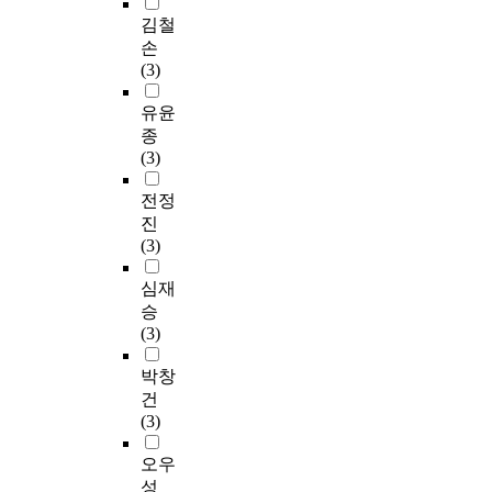
김철
손
(3)
유윤
종
(3)
전정
진
(3)
심재
승
(3)
박창
건
(3)
오우
성