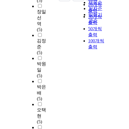
(5)
제목순
20개씩
저자순
출력
장일
발행기
30개씩
선
관순
출력
역
50개씩
(5)
출력
김정
100개씩
준
출력
(5)
박원
일
(5)
박은
배
(5)
오택
현
(5)